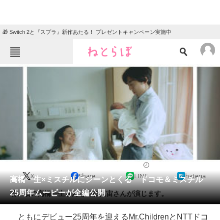
🎁 Switch 2と『スプラ』新作あたる！ プレゼントキャンペーン実施中
ねとらぼメニュー
TOP
ニュース
エンタメ
クイズ
グルメ
地域
住まい
教育・育児
動物
リサーチ
2017/07/18 00:00（公開）
X
Share
LINE
hatena
会員記事
高橋一生×ミスチルにジーンとくる ドコモ＆ミスチル
25周年ムービーが全編公開
若い頃の高橋一生さんを高杉真宙さんが演じます。
メディア
ともにデビュー25周年を迎えるMr.ChildrenとNTTドコ
注目記事を集めた総合ページ