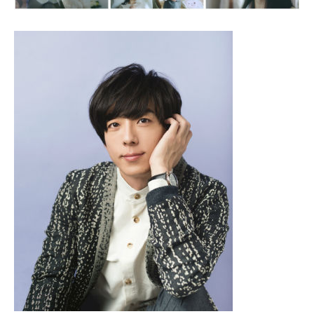
企業向けIT製品の総合サイト
IT製品の技術・比較・事例
製造業のIT導入・活用を支援
モノづくり技術者専門サイト
エレクトロニクス専門サイト
電子設計の基本と応用
エネルギーの専門メディア
建設×テクノロジーの最前線
ちょっと気になるネットの話題