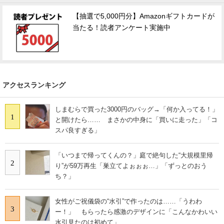
【抽選で5,000円分】Amazonギフトカードが
当たる！読者アンケート実施中
アクセスランキング
しまむらで買った3000円のバッグ→「何か入ってる！」
1
と開けたら…… まさかの中身に「買いに走った」「コ
スパ良すぎる」
「いつまで帰ってくんの？」庭で絶句した“大規模里帰
2
り”が59万再生「巣立てよぉぉぉ…」「ずっとのおう
ち？」
女性がご祝儀袋の“水引”で作ったのは……「うわわ
3
ー！」 もらったら感激のデザインに「こんなかわいい
水引見たのは初めて」