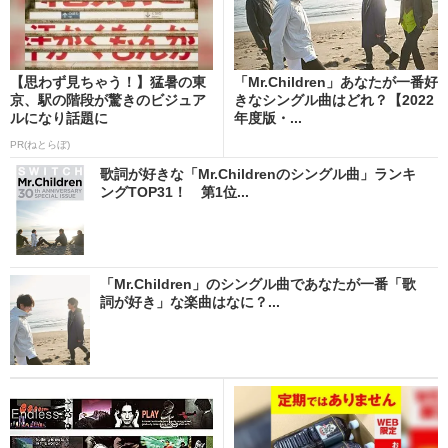
【思わず見ちゃう！】猛暑の東
「Mr.Children」あなたが一番好
京、駅の階段が驚きのビジュア
きなシングル曲はどれ？【2022
ルになり話題に
年度版・...
PR(ねとらぼ)
歌詞が好きな「Mr.Childrenのシングル曲」ランキ
ングTOP31！ 第1位...
「Mr.Children」のシングル曲であなたが一番「歌
詞が好き」な楽曲はなに？...