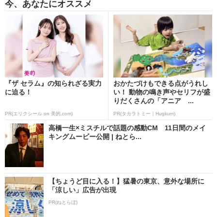
今、あなたにオススメ
『ザ セラム』の知られざる実力
おかたづけもできる点がうれし
に迫る！
い！ 動物の鳴き声やセリフが盛
りだくさんの「アニア ...
PR(エリクシール on 美的.com)
PR(タカラトミー｜Hugkum)
高橋一生×ミスチルで話題の感動CM 11日間のメイ
キングムービー公開 | ねとら...
【ちょうど目に入る！】猛暑の東京、意外な場所に
「涼しい」広告が出現
PR(ねとらぼ)