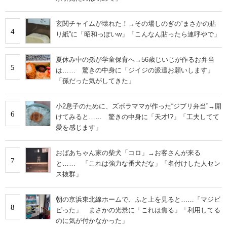
玄関チャイムが壊れた！→その場しのぎの“まさかの貼
4
り紙”に「昭和っぽいw」「こんなん貼ったら連呼やで」
夏休み中の孫が学童保育へ→56歳じいじが作るお弁当
5
は…… 驚きの中身に「ジイジの派遣お願いします」
「孫だった気がしてきた」
小2息子のために、ズボラママが作った“ジブリ弁当”→開
6
けてみると…… 驚きの中身に「天才!?」「工夫してて
愛を感じます」
おばあちゃん家の柴犬「コロ」→お客さんが来る
7
と…… 「これは強力な番犬だな」「名付けした人セン
ス抜群」
朝の京浜東北線ホームで、ふと上を見ると……「マジビ
8
ビった」 まさかの光景に「これは焦る」「利用してる
のに気が付かなかった」