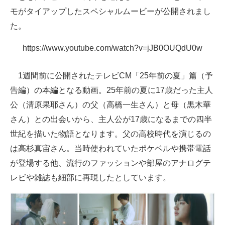
モがタイアップしたスペシャルムービーが公開されまし
ITの今と未来を見通す
た。
スマホと通信の最新トレンド
https://www.youtube.com/watch?v=jJB0OUQdU0w
進化するPCとデバイスの未来
1週間前に公開されたテレビCM「25年前の夏」篇（予
好きが集まる 比べて選べる
告編）の本編となる動画。25年前の夏に17歳だった主人
公（清原果耶さん）の父（高橋一生さん）と母（黒木華
ビジネスと働き方のヒント
さん）との出会いから、主人公が17歳になるまでの四半
AI活用のいまが分かる
世紀を描いた物語となります。父の高校時代を演じるの
は高杉真宙さん。当時使われていたポケベルや携帯電話
企業ITのトレンドを詳説
が登場する他、流行のファッションや部屋のアナログテ
経営リーダーのコミュニティ
レビや雑誌も細部に再現したとしています。
マーケ×ITの今がよく分かる
ITエンジニア向け専門サイト