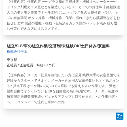
【仕事内容】仕事内容:〜〜ガラス瓶の目視検査・機械オペレーター〜〜
ドリンク剤用ガラス瓶などを製造しているメーカーでのお仕事 未経験歓迎
人気のモクモク作業です <具体的には…> ガラス瓶の目視検査 └ひび、キ
ズの有無確認 ボタン操作・機械操作 └作業に慣れてきたら微調整などをお
任せします 製品の運搬・移動 └包装済みガラス瓶のパレット積み 繰り返
し作業が好きな方にオススメです...
組立/SUV車の組立作業/交替制/未経験OK/土日休み/寮無料
株式会社平山
東京都
正社員 / 派遣社員：時給2,375円
【仕事内容】メーカー社員を目指したい方は必見/業界大手の安定基盤で未
経験からスタートできます。メーカー直雇用の実績多数! <おすすめポイン
ト> 担当工程は一か所のみなので未経験でも覚えやすい作業です。 髪色・
髪型自由でオシャレひげもOKな自由度の高い職場です。 リーダー制度や
無期雇用派遣登用実績などキャリアアップも目指せます。 <お仕事内容>
ベルトコンベアーで流れる車体への部...