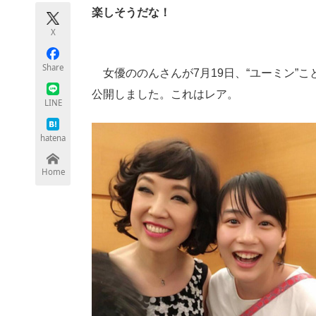
モノづくり技術者専門サイト
エレクトロ
楽しそうだな！
X
Share
女優ののんさんが7月19日、“ユーミン”こと
ちょっと気になるネットの話題
公開しました。これはレア。
LINE
hatena
Home