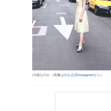
24歳なのか（画像は
のん公式Instagram
から）