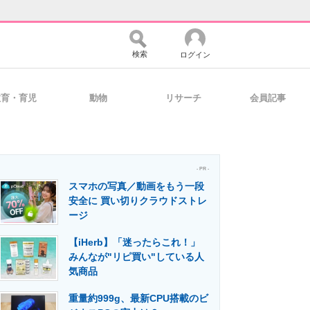
検索
ログイン
教育・育児
動物
リサーチ
会員記事
バイスの未来
好きが集まる 比べて選べる
- PR -
スマホの写真／動画をもう一段
コミュニティ
マーケ×ITの今がよく分かる
安全に 買い切りクラウドストレ
ージ
【iHerb】「迷ったらこれ！」
・活用を支援
みんなが"リピ買い"している人
気商品
重量約999g、最新CPU搭載のビ