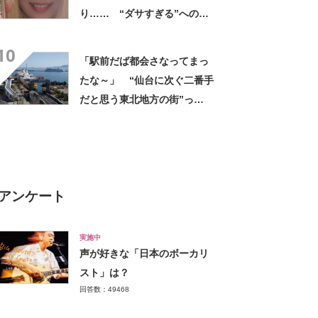
り…… “ダサすぎる”への持
論に反響「理由が素敵」「わ
10
たしもデビューしたい」
「駅前だば都会さなってまっ
たな～」 “仙台に次ぐ二番手
だと思う東北地方の街”っ
て？ ランキング上位に「ち
ょうどよく都会と田舎が混じ
ってる」「コンパクトにまと
まったいい街」の声
アンケート
実施中
声が好きな「日本のボーカリ
スト」は？
回答数：49468