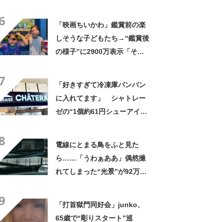
やん」「どうやって入った
6
の!?」
「映画ちいかわ」鑑賞前の楽
しそうな子どもたち→“鑑賞後
の様子”に2900万表示「そう
なるわなw」「分かるよ」
7
「いったい何が」
「好きすぎて冷凍庫パンパン
に入れてます」 シャトレー
ゼの“1個約61円シューアイ
ス”が好評 「生地とバニラア
8
イスの相性が◎」「家族も好
電線にとまる鳥をふと見た
きで夏はストックしてる」
ら……「うわぁああ」偶然撮
れてしまった“光景”が92万再
生「自然は過酷」
9
「打首獄門同好会」junko、
65歳で“彫りスタート”巡