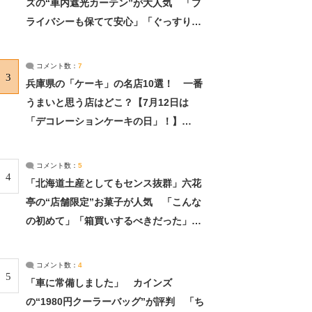
ズの“車内遮光カーテン”が大人気 「プ
ライバシーも保てて安心」「ぐっすり眠
れました」（2/2） | ライフ ねとらぼリ
サーチ：2ページ目
コメント数：
7
3
兵庫県の「ケーキ」の名店10選！ 一番
うまいと思う店はどこ？【7月12日は
「デコレーションケーキの日」！】
（2/4） | 兵庫県 ねとらぼリサーチ：2ペ
ージ目
コメント数：
5
4
「北海道土産としてもセンス抜群」六花
亭の“店舗限定”お菓子が人気 「こんな
の初めて」「箱買いするべきだった」
（1/2） | 北海道 ねとらぼリサーチ
コメント数：
4
5
「車に常備しました」 カインズ
の“1980円クーラーバッグ”が評判 「ち