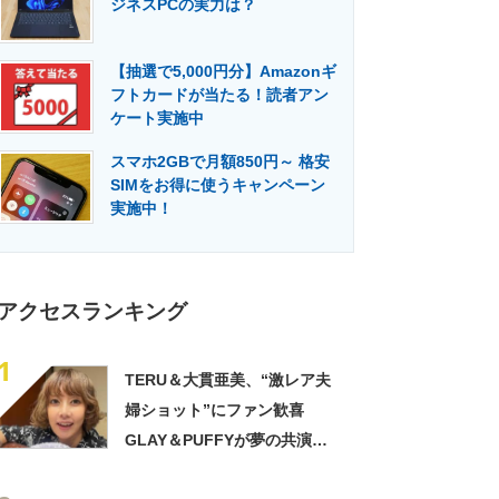
ジネスPCの実力は？
門メディア
建設×テクノロジーの最前線
【抽選で5,000円分】Amazonギ
フトカードが当たる！読者アン
ケート実施中
スマホ2GBで月額850円～ 格安
SIMをお得に使うキャンペーン
実施中！
アクセスランキング
1
TERU＆大貫亜美、“激レア夫
婦ショット”にファン歓喜
GLAY＆PUFFYが夢の共演
「旦那おるやん」「夫婦で写