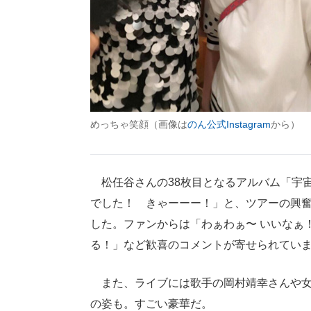
めっちゃ笑顔（画像は
のん公式Instagram
から）
松任谷さんの38枚目となるアルバム「宇
でした！ きゃーーー！」と、ツアーの興奮
した。ファンからは「わぁわぁ〜 いいなぁ
る！」など歓喜のコメントが寄せられてい
また、ライブには歌手の岡村靖幸さんや女
の姿も。すごい豪華だ。