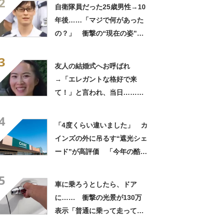
2
ってるの尊い！」
自衛隊員だった25歳男性→10
年後……「マジで何があった
の？」 衝撃の“現在の姿”が
180万再生「別人…？」「好
3
きに生きんしゃい」
友人の結婚式へお呼ばれ
→「エレガントな格好で来
て！」と言われ、当日……ま
さかの参列姿に「いやすごお
4
おお！」「天才」【海外】
「4度くらい違いました」 カ
インズの外に吊るす“遮光シェ
ード”が高評価 「今年の酷暑
にも活躍」「風通しもよくし
5
っかり遮光」の声
車に乗ろうとしたら、ドア
に…… 衝撃の光景が130万
表示「普通に乗って走ってた