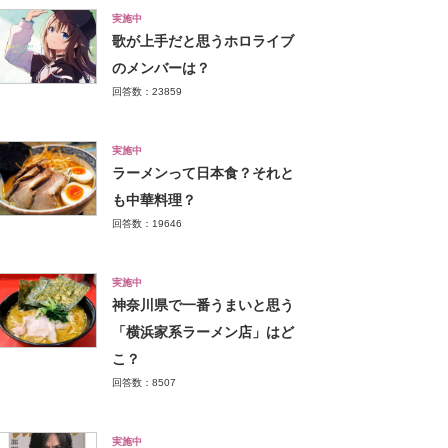
実施中
歌が上手だと思うホロライブ
のメンバーは？
回答数：23859
実施中
ラーメンって日本食？それと
も中華料理？
回答数：19646
実施中
神奈川県で一番うまいと思う
「横浜家系ラーメン店」はど
こ？
回答数：8507
実施中