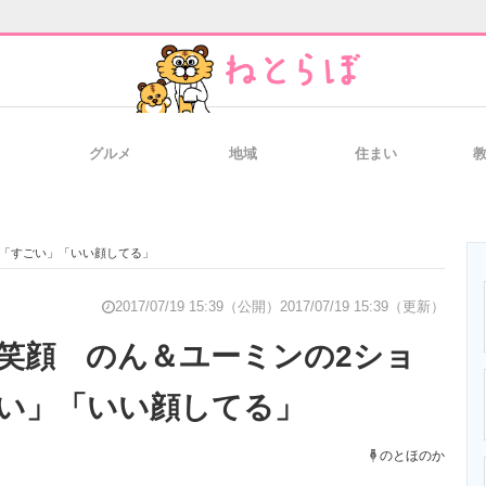
グルメ
地域
住まい
と未来を見通す
スマホと通信の最新トレンド
進化するPCとデ
に「すごい」「いい顔してる」
のいまが分かる
企業ITのトレンドを詳説
経営リーダーの
2017/07/19 15:39（公開）
2017/07/19 15:39（更新）
笑顔 のん＆ユーミンの2ショ
い」「いい顔してる」
T製品の総合サイト
IT製品の技術・比較・事例
製造業のIT導入
のとほのか