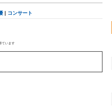
優
|
コンサート
得ています