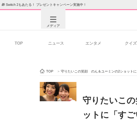
🎁 Switch 2もあたる！ プレゼントキャンペーン実施中！
メディア
TOP
ニュース
エンタメ
クイズ
注目記事を集めた総合ページ
ITの今
TOP
>
守りたいこの笑顔 のん＆ユーミンの2ショット
ビジネスと働き方のヒント
AI活用
守りたいこの
ットに「すご
ITエンジニア向け専門サイト
企業向けI