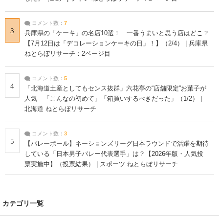
コメント数：
7
3
兵庫県の「ケーキ」の名店10選！ 一番うまいと思う店はどこ？
【7月12日は「デコレーションケーキの日」！】（2/4） | 兵庫県
ねとらぼリサーチ：2ページ目
コメント数：
5
4
「北海道土産としてもセンス抜群」六花亭の“店舗限定”お菓子が
人気 「こんなの初めて」「箱買いするべきだった」（1/2） |
北海道 ねとらぼリサーチ
コメント数：
3
5
【バレーボール】ネーションズリーグ日本ラウンドで活躍を期待
している「日本男子バレー代表選手」は？【2026年版・人気投
票実施中】（投票結果） | スポーツ ねとらぼリサーチ
カテゴリ一覧