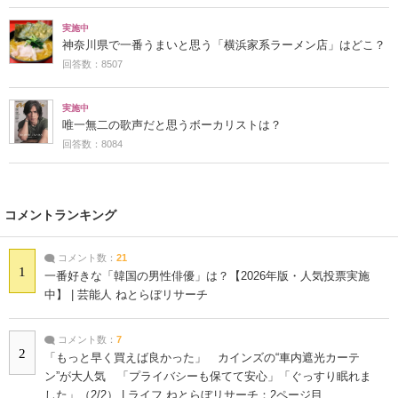
実施中
神奈川県で一番うまいと思う「横浜家系ラーメン店」はどこ？
回答数：8507
実施中
唯一無二の歌声だと思うボーカリストは？
回答数：8084
コメントランキング
コメント数：
21
1
一番好きな「韓国の男性俳優」は？【2026年版・人気投票実施
中】 | 芸能人 ねとらぼリサーチ
コメント数：
7
2
「もっと早く買えば良かった」 カインズの“車内遮光カーテ
ン”が大人気 「プライバシーも保てて安心」「ぐっすり眠れま
した」（2/2） | ライフ ねとらぼリサーチ：2ページ目