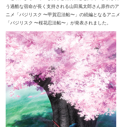
う過酷な宿命が長く支持される山田風太郎さん原作のア
ITの今と未来を見通す
ニメ「バジリスク 〜甲賀忍法帖〜」の続編となるアニメ
「バジリスク 〜桜花忍法帖〜」が発表されました。
スマホと通信の最新トレンド
進化するPCとデバイスの未来
好きが集まる 比べて選べる
ビジネスと働き方のヒント
AI活用のいまが分かる
企業ITのトレンドを詳説
経営リーダーのコミュニティ
マーケ×ITの今がよく分かる
ITエンジニア向け専門サイト