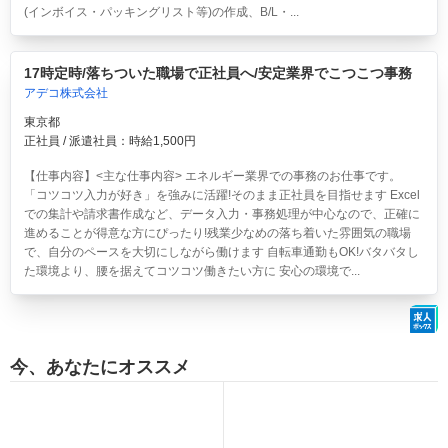
(インボイス・パッキングリスト等)の作成、B/L・...
17時定時/落ちついた職場で正社員へ/安定業界でこつこつ事務
アデコ株式会社
東京都
正社員 / 派遣社員：時給1,500円
【仕事内容】<主な仕事内容> エネルギー業界での事務のお仕事です。
「コツコツ入力が好き」を強みに活躍!そのまま正社員を目指せます Excel
での集計や請求書作成など、データ入力・事務処理が中心なので、正確に
進めることが得意な方にぴったり!残業少なめの落ち着いた雰囲気の職場
で、自分のペースを大切にしながら働けます 自転車通勤もOK!バタバタし
た環境より、腰を据えてコツコツ働きたい方に 安心の環境で...
今、あなたにオススメ