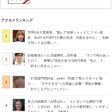
アクセスランキング
TERU＆大貫亜美、“激レア夫婦ショット”にファン歓
1
喜 GLAY＆PUFFYが夢の共演「旦那おるやん」「夫婦
で写ってるの尊い！」
自衛隊員だった25歳男性→10年後……「マジで何があっ
2
たの？」 衝撃の“現在の姿”が180万再生「別人…？」
「好きに生きんしゃい」
「打首獄門同好会」junko、65歳で“彫りスタート”巡
3
り…… “ダサすぎる”への持論に反響「理由が素敵」
「わたしもデビューしたい」
友人の結婚式へお呼ばれ→「エレガントな格好で来
4
て！」と言われ、当日……まさかの参列姿に「いやすご
おおお！」「天才」【海外】