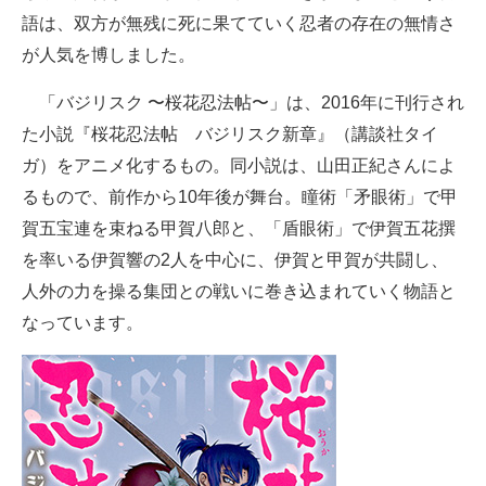
語は、双方が無残に死に果てていく忍者の存在の無情さ
が人気を博しました。
「バジリスク 〜桜花忍法帖〜」は、2016年に刊行され
た小説『桜花忍法帖 バジリスク新章』（講談社タイ
ガ）をアニメ化するもの。同小説は、山田正紀さんによ
るもので、前作から10年後が舞台。瞳術「矛眼術」で甲
賀五宝連を束ねる甲賀八郎と、「盾眼術」で伊賀五花撰
を率いる伊賀響の2人を中心に、伊賀と甲賀が共闘し、
人外の力を操る集団との戦いに巻き込まれていく物語と
なっています。