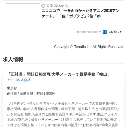
公開 2018/04/01
ニコニコで「一番面白かった冬アニメ2018アン
ケート」 1位「ポプテピ」2位「ゆ...
Recommended by
Copyright © ITmedia Inc. All Rights Reserved.
求人情報
「正社員」開始日相談可/大手メーカーで貿易事務「輸出」
アデコ株式会社
東京都
正社員 / 派遣社員：時給1,900円
【仕事内容】<主な仕事内容> <大手優良化学メーカーでの貿易事務>主に
素材関係の輸出入書類作成や通関・輸送手配、海外取引先との英語対応な
どをお任せ 輸出入業務のご経験と英語スキルを活かせます 東証プライム
上場の70年続く優良化学メーカー!福利厚生も充実していて長期的に安定し
て働ける環境が整っています <仕事内容の補足> <お仕事内容>輸出入書類