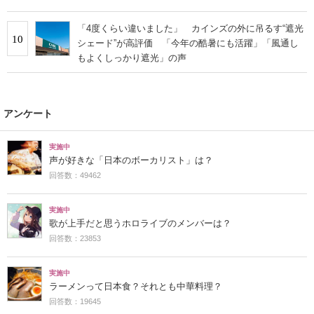
「4度くらい違いました」 カインズの外に吊るす“遮光
10
シェード”が高評価 「今年の酷暑にも活躍」「風通し
もよくしっかり遮光」の声
アンケート
実施中
声が好きな「日本のボーカリスト」は？
回答数：49462
実施中
歌が上手だと思うホロライブのメンバーは？
回答数：23853
実施中
ラーメンって日本食？それとも中華料理？
回答数：19645