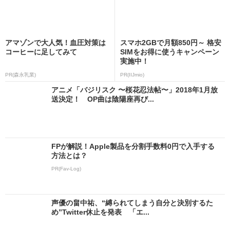
アマゾンで大人気！血圧対策は
スマホ2GBで月額850円～ 格安
コーヒーに足してみて
SIMをお得に使うキャンペーン
実施中！
PR(森永乳業)
PR(IIJmio)
アニメ「バジリスク 〜桜花忍法帖〜」2018年1月放
送決定！ OP曲は陰陽座再び...
FPが解説！Apple製品を分割手数料0円で入手する
方法とは？
PR(Fav-Log)
声優の畠中祐、“縛られてしまう自分と決別するた
め”Twitter休止を発表 「エ...