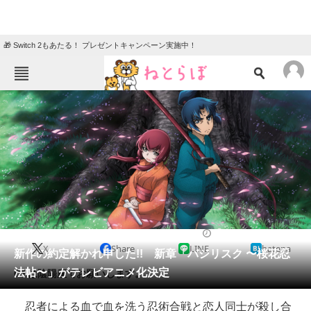
🎁 Switch 2もあたる！ プレゼントキャンペーン実施中！
ねとらぼメニュー
TOP
ニュース
エンタメ
クイズ
グルメ
地域
住まい
教育・育児
動物
リサーチ
2017/07/19 18:00（公開）
X
Share
LINE
hatena
会員記事
新作の約定解かれ申した!! 新章「バジリスク 〜桜花忍
法帖〜」がテレビアニメ化決定
OPは陰陽座でお願いします。
メディア
忍者による血で血を洗う忍術合戦と恋人同士が殺し合
注目記事を集めた総合ページ