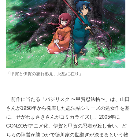
企業向けIT製品の総合サイト
IT製品の技術・比較・事例
製造業のIT導入・活用を支援
モノづくり技術者専門サイト
エレクトロニクス専門サイト
電子設計の基本と応用
「甲賀と伊賀の忘れ形見、此処に在り」
エネルギーの専門メディア
前作に当たる「バジリスク 〜甲賀忍法帖〜」は、山田
建設×テクノロジーの最前線
さんが1958年から発表した忍法帖シリーズの処女作を基
ちょっと気になるネットの話題
に、せがわまさきさんがコミカライズし、2005年に
GONZOがアニメ化。伊賀と甲賀の忍者が殺し合い、ど
ちらの陣営が勝つかで徳川家の世継ぎが決まるという物