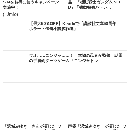
SIMをお得に使うキャンペーン
品 「機動戦士ガンダム SEE
実施中！
D」「機動警察パトレ...
(IIJmio)
【最大50％OFF】Kindleで「講談社文庫50周年
ホラー・伝奇小説傑作選」...
ワオ……ニンジャ……！ 本物の忍者が監修、話題
の手裏剣ダーツゲーム「ニンジャトレ...
「沢城みゆき」さんが演じたTV
声優「沢城みゆき」が演じたTV