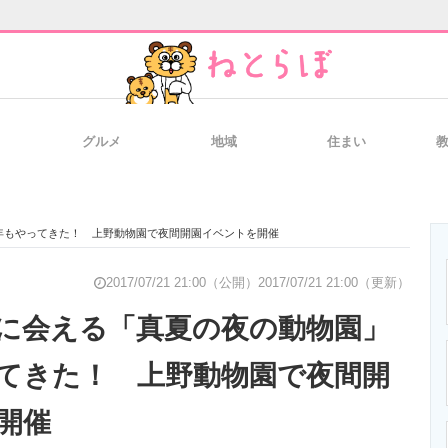
グルメ
地域
住まい
と未来を見通す
スマホと通信の最新トレンド
進化するPCとデ
年もやってきた！ 上野動物園で夜間開園イベントを開催
のいまが分かる
企業ITのトレンドを詳説
経営リーダーの
2017/07/21 21:00（公開）
2017/07/21 21:00（更新）
に会える「真夏の夜の動物園」
てきた！ 上野動物園で夜間開
T製品の総合サイト
IT製品の技術・比較・事例
製造業のIT導入
開催