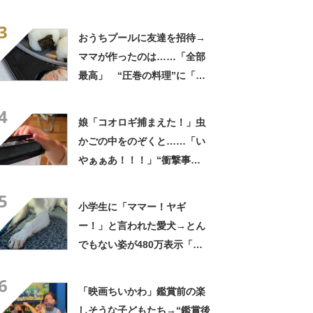
身”に「そんなことあるのか」
3
「ドラマのような展開」
おうちプールに友達を招待→
ママが作ったのは……「全部
最高」 “圧巻の料理”に「う
っひょ～！」「勝手におっじ
4
ゃまっしまーーす！」
娘「コオロギ捕まえた！」虫
かごの中をのぞくと……「い
やぁぁあ！！！」“衝撃事
実”が160万再生「知らぬが
5
仏」
小学生に「ママー！ヤギ
ー！」と言われた愛犬→とん
でもない姿が480万表示「ど
う見ても犬ですけど？って顔
6
してる」「ストレス消え去っ
「映画ちいかわ」鑑賞前の楽
た」
しそうな子どもたち→“鑑賞後