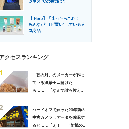
ジネスPCの実力は？
門メディア
建設×テクノロジーの最前線
【iHerb】「迷ったらこれ！」
みんなが"リピ買い"している人
気商品
アクセスランキング
1
「萩の月」のメーカーが作っ
ている洋菓子→開けた
ら…… 「なんで誰も教えて
くれなかったんだ」驚きの中
2
身に「バレたか」「えっ食べ
ハードオフで買った23年前の
たい」
中古カメラ→データを確認す
ると……「え！」 “衝撃の中