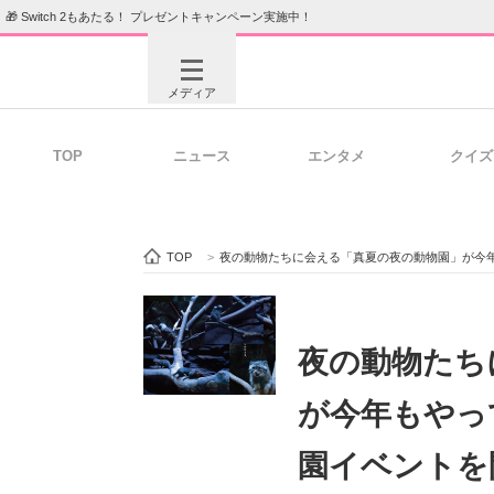
🎁 Switch 2もあたる！ プレゼントキャンペーン実施中！
メディア
TOP
ニュース
エンタメ
クイズ
注目記事を集めた総合ページ
ITの今
TOP
>
夜の動物たちに会える「真夏の夜の動物園」が今
ビジネスと働き方のヒント
AI活用
夜の動物たち
が今年もやっ
ITエンジニア向け専門サイト
企業向けI
園イベントを