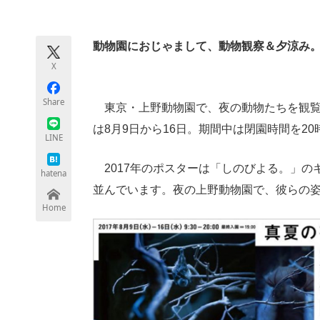
モノづくり技術者専門サイト
エレクトロ
動物園におじゃまして、動物観察＆夕涼み
X
ちょっと気になるネットの話題
Share
東京・上野動物園で、夜の動物たちを観覧
は8月9日から16日。期間中は閉園時間を2
LINE
2017年のポスターは「しのびよる。」の
hatena
並んでいます。夜の上野動物園で、彼らの
Home