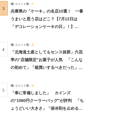
サーチ：2ページ目
コメント数：
7
3
兵庫県の「ケーキ」の名店10選！ 一番
うまいと思う店はどこ？【7月12日は
「デコレーションケーキの日」！】
（2/4） | 兵庫県 ねとらぼリサーチ：2ペ
ージ目
コメント数：
5
4
「北海道土産としてもセンス抜群」六花
亭の“店舗限定”お菓子が人気 「こんな
の初めて」「箱買いするべきだった」
（1/2） | 北海道 ねとらぼリサーチ
コメント数：
4
5
「車に常備しました」 カインズ
の“1980円クーラーバッグ”が評判 「ち
ょうどいい大きさ」「保冷剤を止めるベ
ルトが良い」（1/5） | ライフ ねとらぼ
リサーチ