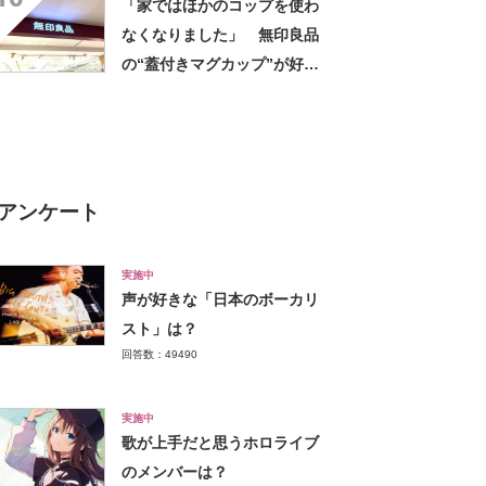
「家ではほかのコップを使わ
なくなりました」 無印良品
の“蓋付きマグカップ”が好
評 「良すぎて家族分購入」
「朝のコーヒーが昼過ぎまで
温かい」
アンケート
実施中
声が好きな「日本のボーカリ
スト」は？
回答数：49490
実施中
歌が上手だと思うホロライブ
のメンバーは？