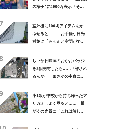
の様子”に2900万表示「そう
なるわなw」「分かるよ」
7
「いったい何が」
室外機に100均アイテムをか
ぶせると…… お手軽な日光
対策に「ちゃんと空間ができ
てグー」「これで楽します」
8
ちいかわ映画のおかおバッジ
を2個開封したら……「許され
るんか」 まさかの中身に
「そんなことある!?」「大当
9
たりだ……な！」
小1娘が学校から持ち帰ったア
サガオ→よく見ると…… 驚
がくの光景に「これは珍し
い！」「え、めっちゃおしゃ
10
れ」