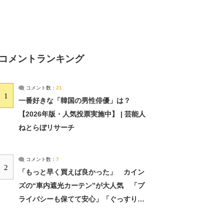
コメントランキング
コメント数：
21
1
一番好きな「韓国の男性俳優」は？
【2026年版・人気投票実施中】 | 芸能人
ねとらぼリサーチ
コメント数：
7
2
「もっと早く買えば良かった」 カイン
ズの“車内遮光カーテン”が大人気 「プ
ライバシーも保てて安心」「ぐっすり眠
れました」（2/2） | ライフ ねとらぼリ