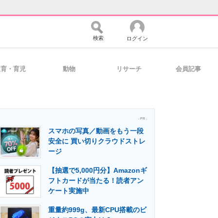
検索
ログイン
教育・育児
動物
リサーチ
会員記事
バイスの未来
好きが集まる 比べて選べる
- PR -
スマホの写真／動画をもう一段
コミュニティ
マーケ×ITの今がよく分かる
安全に 買い切りクラウドストレ
ージ
【抽選で5,000円分】Amazonギ
・活用を支援
フトカードが当たる！読者アン
ケート実施中
重量約999g、最新CPU搭載のビ