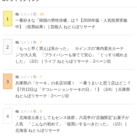
コメント数：
20
1
一番好きな「韓国の男性俳優」は？【2026年版・人気投票実施
中】（投票結果） | 芸能人 ねとらぼリサーチ
コメント数：
7
2
「もっと早く買えば良かった」 カインズの“車内遮光カーテ
ン”が大人気 「プライバシーも保てて安心」「ぐっすり眠れま
した」（2/2） | ライフ ねとらぼリサーチ：2ページ目
コメント数：
7
3
兵庫県の「ケーキ」の名店10選！ 一番うまいと思う店はどこ？
【7月12日は「デコレーションケーキの日」！】（2/4） | 兵庫県
ねとらぼリサーチ：2ページ目
コメント数：
5
4
「北海道土産としてもセンス抜群」六花亭の“店舗限定”お菓子が
人気 「こんなの初めて」「箱買いするべきだった」（1/2） |
北海道 ねとらぼリサーチ