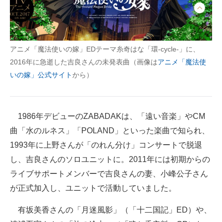
企業向けIT製品の総合サイト
IT製品の技術・比較・事例
アニメ「魔法使いの嫁」EDテーマ糸奇はな「環-cycle-」に、
製造業のIT導入・活用を支援
2016年に急逝した吉良さんの未発表曲（画像は
アニメ「魔法使
いの嫁」公式サイト
から）
モノづくり技術者専門サイト
エレクトロニクス専門サイト
1986年デビューのZABADAKは、「遠い音楽」やCM
電子設計の基本と応用
曲「水のルネス」「POLAND」といった楽曲で知られ、
エネルギーの専門メディア
1993年に上野さんが「のれん分け」コンサートで脱退
し、吉良さんのソロユニットに。2011年には初期からの
建設×テクノロジーの最前線
ライブサポートメンバーで吉良さんの妻、小峰公子さん
ちょっと気になるネットの話題
が正式加入し、ユニットで活動していました。
有坂美香さんの「月迷風影」（「十二国記」ED）や、