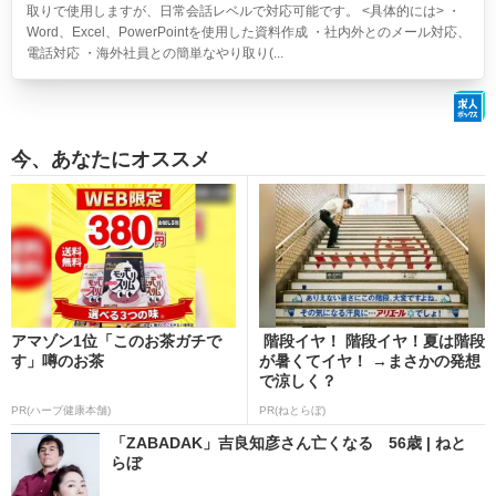
取りで使用しますが、日常会話レベルで対応可能です。 <具体的には> ・
Word、Excel、PowerPointを使用した資料作成 ・社内外とのメール対応、
電話対応 ・海外社員との簡単なやり取り(...
今、あなたにオススメ
アマゾン1位「このお茶ガチで
階段イヤ！ 階段イヤ！夏は階段
す」噂のお茶
が暑くてイヤ！ →まさかの発想
で涼しく？
PR(ハーブ健康本舗)
PR(ねとらぼ)
「ZABADAK」吉良知彦さん亡くなる 56歳 | ねと
らぼ