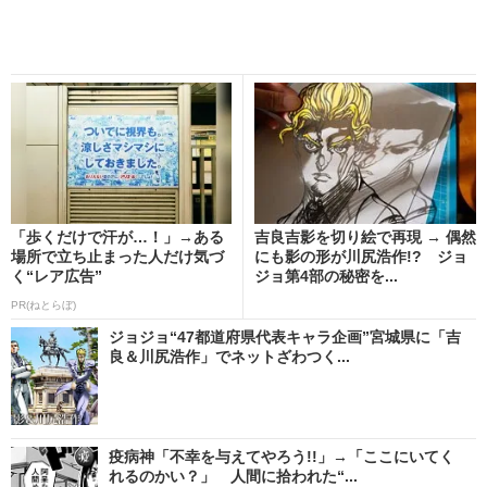
「歩くだけで汗が…！」→ある
吉良吉影を切り絵で再現 → 偶然
場所で立ち止まった人だけ気づ
にも影の形が川尻浩作!? ジョ
く“レア広告”
ジョ第4部の秘密を...
PR(ねとらぼ)
ジョジョ“47都道府県代表キャラ企画”宮城県に「吉
良＆川尻浩作」でネットざわつく...
疫病神「不幸を与えてやろう!!」→「ここにいてく
れるのかい？」 人間に拾われた“...