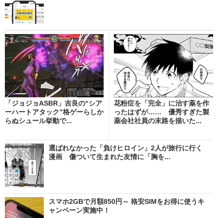
「ジョジョASBR」吉良の“シア
花粉症を「完全」に治す薬を作
ーハートアタック”格ゲーらしか
ったはずが…… 優秀すぎた製
らぬシュール挙動で...
薬会社社員の末路を描いた...
選ばれなかった「負けヒロイン」2人が旅行に行く
漫画 傷ついて生まれた友情に「胸を...
スマホ2GBで月額850円～ 格安SIMをお得に使うキ
ャンペーン実施中！