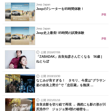
Jeep Japan
Jeepの7シーターを85時間体験！
PR
Jeep Japan
Jeep史上最長! 85時間の試乗体験
PR
公開 2016/07/06
「ZABADAK」吉良知彦さん亡くなる 56歳 |
ねとらぼ
公開 2018/10/30
なじみが良すぎる！ タモリ、今度は“グラサン
姿の吉良上野介”で「忠臣蔵」を熱演 ...
公開 2021/01/16
吉良吉影を切り絵で再現 → 偶然にも影の形が川
尻浩作!? ジョジョ第4部の秘密を...