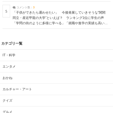
コメント数：
3
5
「子供ができたら通わせたい」 今後発展していきそうな“関関
同立・産近甲龍の大学”といえば？ ランキング1位に学生の声
「学問の街のように多様に学べる」「就職や進学の実績も高い」
| 大学 ねとらぼリサーチ
カテゴリ一覧
IT・科学
エンタメ
おかね
カルチャー・アート
クイズ
グルメ