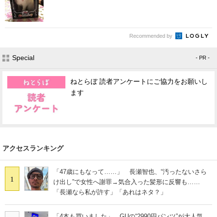
Recommended by
Special
- PR -
ねとらぼ 読者アンケートにご協力をお願いし
ます
アクセスランキング
「47歳にもなって……」 長瀬智也、“汚ったないさら
1
け出し”で女性へ謝罪→気合入った髪形に反響も……
「長瀬なら私が許す」「あれはネタ？」
「4本も買いました」 GUの“2990円パンツ”が大人気