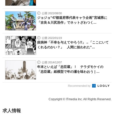
公開 2022/08/30
ジョジョ“47都道府県代表キャラ企画”宮城県に
「吉良＆川尻浩作」でネットざわつく...
公開 2022/01/19
疫病神「不幸を与えてやろう!!」→「ここにいて
くれるのかい？」 人間に拾われた“...
公開 2014/12/07
年末といえば「忠臣蔵」！ テラダモケイの
「忠臣蔵」紙模型で年の瀬を味わおう | ...
Recommended by
Copyright © ITmedia Inc. All Rights Reserved.
求人情報