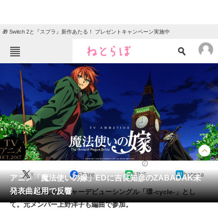
🎁 Switch 2と『スプラ』新作あたる！ プレゼントキャンペーン実施中
ねとらぼメニュー
TOP
ニュース
エンタメ
クイズ
グルメ
地域
住まい
教育・育児
動物
リサーチ
2017/08/26 10:27（公開）
X
Share
LINE
hatena
会員記事
アニメ「魔法使いの嫁」EDに吉良知彦のZABADAK未
発表曲起用で反響
糸奇はなさんのメジャーデビューシングル「環-cycle-」とし
メディア
て。元メンバー上野洋子も編曲で参加。
注目記事を集めた総合ページ