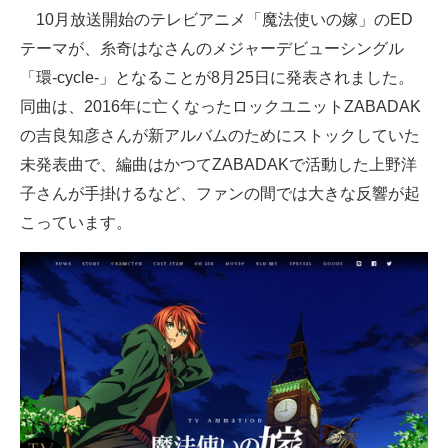
10月放送開始のテレビアニメ「魔法使いの嫁」のED
ITの今と未来を見通す
テーマが、糸奇はなさんのメジャーデビューシングル
「環-cycle-」となることが8月25日に発表されました。
スマホと通信の最新トレンド
同曲は、2016年に亡くなったロックユニットZABADAK
進化するPCとデバイスの未来
の吉良知彦さんが新アルバムのためにストックしていた
未発表曲で、編曲はかつてZABADAKで活動した上野洋
好きが集まる 比べて選べる
子さんが手掛けるなど、ファンの間では大きな反響が起
ビジネスと働き方のヒント
こっています。
AI活用のいまが分かる
企業ITのトレンドを詳説
経営リーダーのコミュニティ
マーケ×ITの今がよく分かる
ITエンジニア向け専門サイト