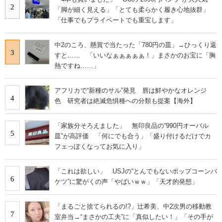
2
「脚が細く見える」「とても柔らかく履き心地抜群」
「仕事でもプライベートでも重宝します」
中2のころ、懸賞で当たった「780円の皿」→ひっくり返
3
すと…… 「いいなぁぁぁぁぁ！」まさかのお宝に「胸
熱ですね……」
アフリカで“新種のサル”発見 唇は鮮やかなオレンジ
4
色 研究者は絶滅危惧種への分類も提案【海外】
「家族分そろえました」 無印良品の“990円オーバル
5
皿”が高評価 「何にでも合う」「盛り付けるだけでカ
フェっぽくなってお気に入り」
「これは欲しい」 USJの“とんでもないポップコーンバ
6
ケツ”に驚がくの声「やばいｗｗ」「天才的発想」
「まるごと捨てられるの!?」辻希美、中2次男の移動教
7
室弁当→“まさかの工夫”に「真似したい！」「その手が