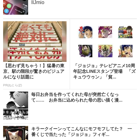
IIJmio
【思わず見ちゃう！】猛暑の東
「ジョジョ」テレビアニメ10周
京、駅の階段が驚きのビジュア
年記念LINEスタンプ登場 「ズ
ルになり話題に
キュウウゥン」「貧...
PR(ねとらぼ)
毎日お弁当を作ってくれた母が突然亡くなっ
て…… お弁当に込められた母の思い描く漫...
キラークイーンってこんなにモフモフしてた？ 一
番くじで当たった「ジョジョ」フィギ...