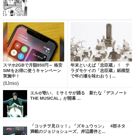
スマホ2GBで月額850円～ 格安
年末といえば「忠臣蔵」！ テ
SIMをお得に使うキャンペーン
ラダモケイの「忠臣蔵」紙模型
実施中！
で年の瀬を味わおう | ...
(IIJmio)
エルが歌い、ミサミサが踊る 新たな「デスノート
THE MUSICAL」が開幕 ...
「コッチヲ見ロッ！」「ズキュウゥン」 4部ネタ
満載のジョジョシューズ、岸辺露伴と...