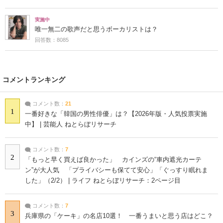
実施中
唯一無二の歌声だと思うボーカリストは？
回答数：8085
コメントランキング
コメント数：
21
1
一番好きな「韓国の男性俳優」は？【2026年版・人気投票実施
中】 | 芸能人 ねとらぼリサーチ
コメント数：
7
2
「もっと早く買えば良かった」 カインズの“車内遮光カーテ
ン”が大人気 「プライバシーも保てて安心」「ぐっすり眠れま
した」（2/2） | ライフ ねとらぼリサーチ：2ページ目
コメント数：
7
3
兵庫県の「ケーキ」の名店10選！ 一番うまいと思う店はどこ？