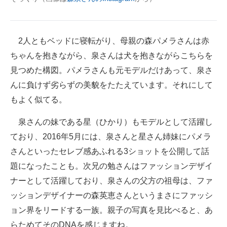
企業向けIT製品の総合サイト
IT製品の技術・比較・事例
2人ともベッドに寝転がり、母親の森パメラさんは赤
ちゃんを抱きながら、泉さんは犬を抱きながらこちらを
製造業のIT導入・活用を支援
見つめた構図。パメラさんも元モデルだけあって、泉さ
モノづくり技術者専門サイト
んに負けず劣らずの美貌をたたえています。それにして
もよく似てる。
エレクトロニクス専門サイト
電子設計の基本と応用
泉さんの妹である星（ひかり）もモデルとして活躍し
ており、2016年5月には、泉さんと星さん姉妹にパメラ
エネルギーの専門メディア
さんといったセレブ感あふれる3ショットを公開して話
建設×テクノロジーの最前線
題になったことも。次兄の勉さんはファッションデザイ
ナーとして活躍しており、泉さんの父方の祖母は、ファ
ちょっと気になるネットの話題
ッションデザイナーの森英恵さんというまさにファッシ
ョン界をリードする一族。親子の写真を見比べると、あ
らためてそのDNAを感じますね。