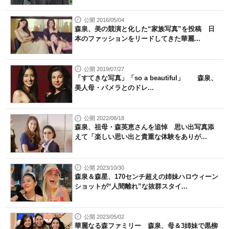
公開 2016/05/04
森泉、美の競演と化した“家族写真”を投稿 日
本のファッションをリードしてきた華麗...
公開 2019/07/27
「すてきな写真」「so a beautiful」 森泉、
美人母・パメラとのドレ...
公開 2022/08/18
森泉、祖母・森英恵さんを追悼 思い出写真添
えて「楽しい思い出と貴重な体験をありが...
公開 2023/10/30
森泉＆森星、170センチ超えの姉妹ハロウィーン
ショットが“人間離れ”な抜群スタイ...
公開 2023/05/02
華麗なる森ファミリー 森泉、母＆3姉妹で黒柳