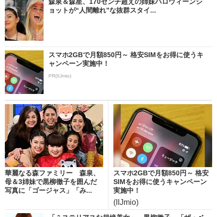
森泉＆森星、170センチ超えの姉妹ハロウィーンシ
ョットが“人間離れ”な抜群スタイ...
スマホ2GBで月額850円～ 格安SIMをお得に使うキ
ャンペーン実施中！
PR(IIJmio)
華麗なる森ファミリー 森泉、
スマホ2GBで月額850円～ 格安
母＆3姉妹で黒柳徹子を囲んだ
SIMをお得に使うキャンペーン
写真に「ゴージャス」「み...
実施中！
(IIJmio)