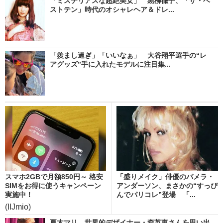
「ミステリアスな超絶美女」 黒柳徹子、「ザ・ベ
ストテン」時代のオシャレヘア＆ドレ...
「羨まし過ぎ」「いいなぁ」 大谷翔平選手の“レ
アグッズ”手に入れたモデルに注目集...
スマホ2GBで月額850円～ 格安
「盛りメイク」俳優のパメラ・
SIMをお得に使うキャンペーン
アンダーソン、まさかの“すっぴ
実施中！
んでパリコレ”登場 「...
(IIJmio)
夏木マリ、世界的デザイナー・森英恵さんを思い出