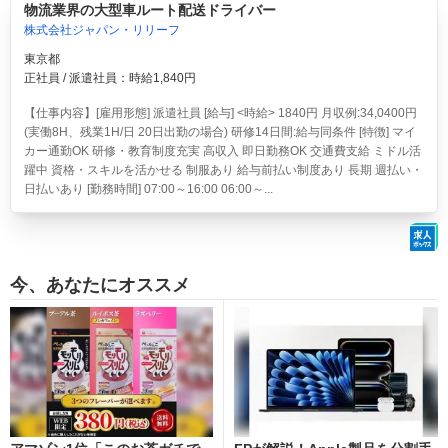
物流業界の大型車ルート配送ドライバー
株式会社ジャパン・リリーフ
東京都
正社員 / 派遣社員：時給1,840円
【仕事内容】[雇用形態] 派遣社員 [給与] <時給> 1840円 月収例:34,0400円
(実働8H、残業1H/日 20日出勤の場合) 研修14日間:給与同条件 [特徴] マイ
カー通勤OK 研修・教育制度充実 高収入 即日勤務OK 交通費支給 ミドル活
躍中 資格・スキルを活かせる 制服あり 給与前払い制度あり 長期 週払い・
日払いあり [勤務時間] 07:00～16:00 06:00～...
今、あなたにオススメ