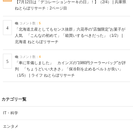
【7月12日は「デコレーションケーキの日」！】（2/4） | 兵庫県
ねとらぼリサーチ：2ページ目
コメント数：
5
4
「北海道土産としてもセンス抜群」六花亭の“店舗限定”お菓子が
人気 「こんなの初めて」「箱買いするべきだった」（1/2） |
北海道 ねとらぼリサーチ
コメント数：
4
5
「車に常備しました」 カインズの“1980円クーラーバッグ”が評
判 「ちょうどいい大きさ」「保冷剤を止めるベルトが良い」
（1/5） | ライフ ねとらぼリサーチ
カテゴリ一覧
IT・科学
エンタメ