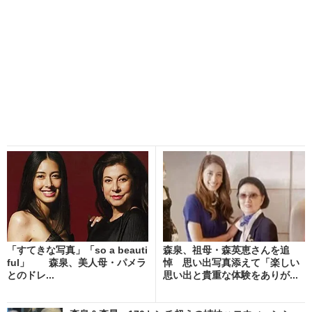
「すてきな写真」「so a beauti
森泉、祖母・森英恵さんを追
ful」 森泉、美人母・パメラ
悼 思い出写真添えて「楽しい
とのドレ...
思い出と貴重な体験をありが...