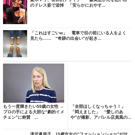
のドレス姿で追悼 「安らかにおやす...
「これはすごいw」 電車で目の前にいる人をよく
見たら…… “奇跡の出会い”が起き...
もう一度輝きたい59歳の女性 →
「全部ほしくなっちゃう！」
プロの手による大胆な“劇的イメ
「悶えました」 “愛しのあ
チェン”に称賛 ...
や”が撮影、アパレル店員風の...
滝沢眞規子、15歳次女の“ファッションショー”がサ