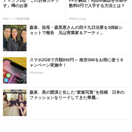
アマゾン1位「このお茶ガチで
FPが解説！Apple製品を分割手
す」噂のお茶
数料0円で入手する方法とは？
PR(ハーブ健康本舗)
PR(Fav-Log)
森泉、祖母・森英恵さんの四十九日法要を3姉妹シ
ョットで報告 兄は実業家＆アーティ...
スマホ2GBで月額850円～ 格安SIMをお得に使うキ
ャンペーン実施中！
PR(IIJmio)
森泉、美の競演と化した“家族写真”を投稿 日本の
ファッションをリードしてきた華麗...