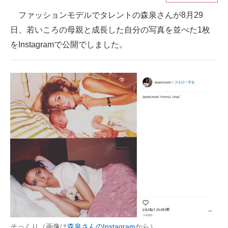
ファッションモデルでタレントの森泉さんが8月29
ITの今と未来を見通す
日、若いころの母親と成長した自分の写真を並べた1枚
スマホと通信の最新トレンド
をInstagramで公開でしました。
進化するPCとデバイスの未来
好きが集まる 比べて選べる
ビジネスと働き方のヒント
AI活用のいまが分かる
企業ITのトレンドを詳説
経営リーダーのコミュニティ
マーケ×ITの今がよく分かる
ITエンジニア向け専門サイト
そっくり（画像は
森泉さんのInstagram
から）