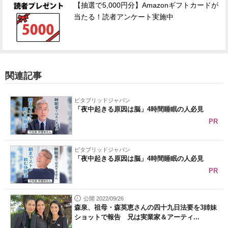
【抽選で5,000円分】Amazonギフトカードが
当たる！読者アンケート実施中
関連記事
ビタブリッドジャパン
「夜中起きる原因は脳」4時間睡眠の人必見
PR
ビタブリッドジャパン
「夜中起きる原因は脳」4時間睡眠の人必見
PR
公開 2022/09/26
森泉、祖母・森英恵さんの四十九日法要を3姉妹
ショットで報告 兄は実業家＆アーティ...