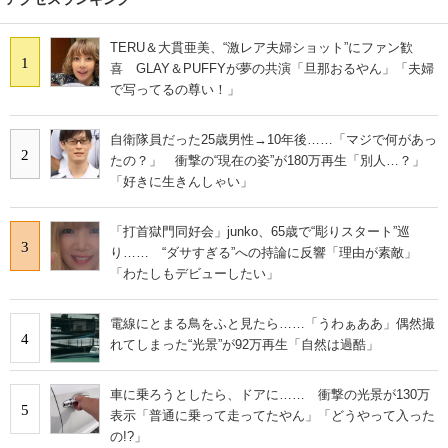
TERU＆大貫亜美、“激レア夫婦ショット”にファン歓
1
喜 GLAY＆PUFFYが夢の共演「旦那おるやん」「夫婦
で写ってるの尊い！」
自衛隊員だった25歳男性→10年後……「マジで何があっ
2
たの？」 衝撃の“現在の姿”が180万再生「別人…？」
「好きに生きんしゃい」
「打首獄門同好会」junko、65歳で“彫りスタート”巡
3
り…… “ダサすぎる”への持論に反響「理由が素敵」
「わたしもデビューしたい」
電線にとまる鳥をふと見たら……「うわぁああ」偶然撮
4
れてしまった“光景”が92万再生「自然は過酷」
車に乗ろうとしたら、ドアに…… 衝撃の光景が130万
5
表示「普通に乗って走ってたやん」「どうやって入った
の!?」