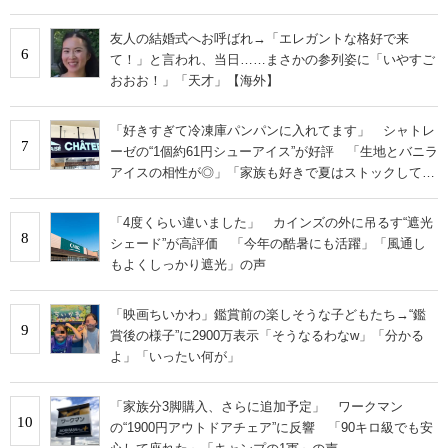
友人の結婚式へお呼ばれ→「エレガントな格好で来
6
て！」と言われ、当日……まさかの参列姿に「いやすご
おおお！」「天才」【海外】
「好きすぎて冷凍庫パンパンに入れてます」 シャトレ
7
ーゼの“1個約61円シューアイス”が好評 「生地とバニラ
アイスの相性が◎」「家族も好きで夏はストックして
る」
「4度くらい違いました」 カインズの外に吊るす“遮光
8
シェード”が高評価 「今年の酷暑にも活躍」「風通し
もよくしっかり遮光」の声
「映画ちいかわ」鑑賞前の楽しそうな子どもたち→“鑑
9
賞後の様子”に2900万表示「そうなるわなw」「分かる
よ」「いったい何が」
「家族分3脚購入、さらに追加予定」 ワークマン
10
の“1900円アウトドアチェア”に反響 「90キロ級でも安