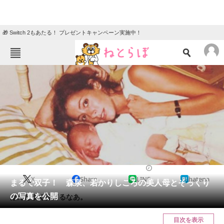
🎁 Switch 2もあたる！ プレゼントキャンペーン実施中！
ねとらぼメニュー
TOP
ニュース
エンタメ
クイズ
グルメ
地域
住まい
教育・育児
動物
リサーチ
2017/08/30 16:28（公開）
X
Share
LINE
hatena
会員記事
まるで双子！ 森泉、若かりしころの美人母とそっくり
の写真を公開
ほんとよく似てるなあ。
メディア
目次を表示
注目記事を集めた総合ページ