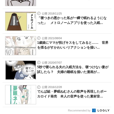
上...
公開 2018/11/25
「寝つきの悪かった私が一瞬で眠れるようにな
った」 メトロノームアプリを使った入眠...
公開 2021/08/04
1歳娘にママが投げキスをしてみると…… 世界
を揺るがすかわいいリアクションを描い...
公開 2020/07/07
5秒で寝られる夫の入眠方法を、寝つけない妻が
試したら？ 夫婦の睡眠を描いた漫画が...
公開 2016/12/28
でんぱ組・夢眠ねむさんの歌声を再現したボー
カロイド発売 本人の音声を使った素材音...
Recommended by