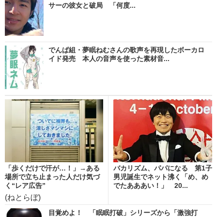
サーの彼女と破局 「何度...
でんぱ組・夢眠ねむさんの歌声を再現したボーカロ
イド発売 本人の音声を使った素材音...
「歩くだけで汗が…！」→ある
バカリズム、パパになる 第1子
場所で立ち止まった人だけ気づ
男児誕生でネット沸く「め、め
く“レア広告”
でたあああい！」 20...
(ねとらぼ)
目覚めよ！ 「眠眠打破」シリーズから「激強打