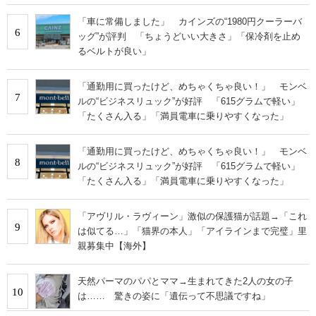
「車に常備しました」 カインズの“1980円クーラーバ
6
ッグ”が評判 「ちょうどいい大きさ」「保冷剤を止め
るベルトが良い」
「通勤用に買ったけど、めちゃくちゃ良い！」 モンベ
7
ルの“ビジネスリュック”が好評 「615グラムで軽い」
「たくさん入る」「満員電車に乗りやすくなった」
「通勤用に買ったけど、めちゃくちゃ良い！」 モンベ
8
ルの“ビジネスリュック”が好評 「615グラムで軽い」
「たくさん入る」「満員電車に乗りやすくなった」
「アヴリル・ラヴィーン」激似の保護猫が話題→「これ
9
は似てる…」「猫界の本人」「アイラインまで完璧」里
親募集中【海外】
天然パーマのパパとママ→生まれてきた2人の女の子
10
は…… 驚きの姿に「遺伝って不思議ですね」