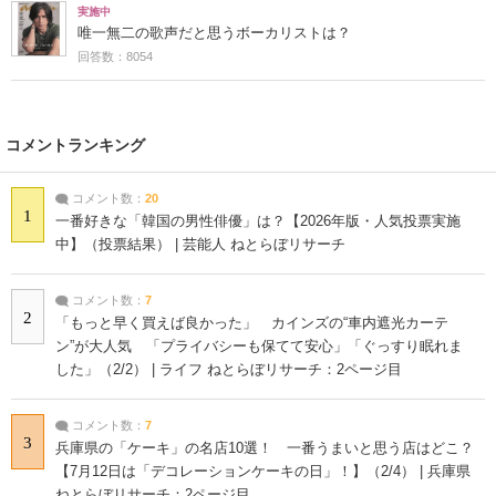
実施中
唯一無二の歌声だと思うボーカリストは？
回答数：8054
コメントランキング
コメント数：
20
1
一番好きな「韓国の男性俳優」は？【2026年版・人気投票実施
中】（投票結果） | 芸能人 ねとらぼリサーチ
コメント数：
7
2
「もっと早く買えば良かった」 カインズの“車内遮光カーテ
ン”が大人気 「プライバシーも保てて安心」「ぐっすり眠れま
した」（2/2） | ライフ ねとらぼリサーチ：2ページ目
コメント数：
7
3
兵庫県の「ケーキ」の名店10選！ 一番うまいと思う店はどこ？
【7月12日は「デコレーションケーキの日」！】（2/4） | 兵庫県
ねとらぼリサーチ：2ページ目