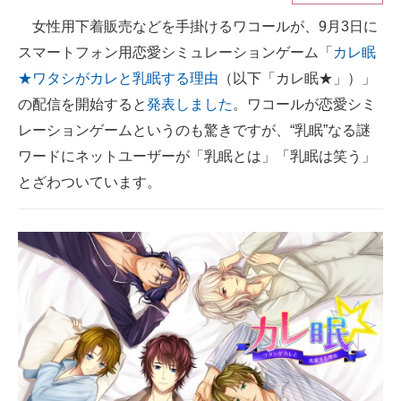
女性用下着販売などを手掛けるワコールが、9月3日に
ITの今と未来を見通す
スマートフォン用恋愛シミュレーションゲーム「
カレ眠
スマホと通信の最新トレンド
★ワタシがカレと乳眠する理由
（以下「カレ眠★」）」
の配信を開始すると
発表しました
。ワコールが恋愛シミ
進化するPCとデバイスの未来
レーションゲームというのも驚きですが、“乳眠”なる謎
好きが集まる 比べて選べる
ワードにネットユーザーが「乳眠とは」「乳眠は笑う」
とざわついています。
ビジネスと働き方のヒント
AI活用のいまが分かる
企業ITのトレンドを詳説
経営リーダーのコミュニティ
マーケ×ITの今がよく分かる
ITエンジニア向け専門サイト