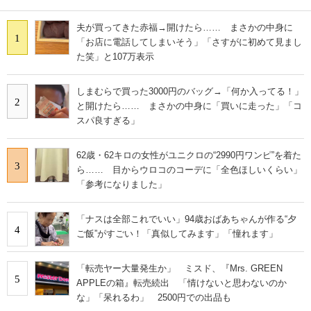
夫が買ってきた赤福→開けたら…… まさかの中身に
1
「お店に電話してしまいそう」「さすがに初めて見まし
た笑」と107万表示
しまむらで買った3000円のバッグ→「何か入ってる！」
2
と開けたら…… まさかの中身に「買いに走った」「コ
スパ良すぎる」
62歳・62キロの女性がユニクロの“2990円ワンピ”を着た
3
ら…… 目からウロコのコーデに「全色ほしいくらい」
「参考になりました」
「ナスは全部これでいい」94歳おばあちゃんが作る“夕
4
ご飯”がすごい！「真似してみます」「憧れます」
「転売ヤー大量発生か」 ミスド、『Mrs. GREEN
5
APPLEの箱』転売続出 「情けないと思わないのか
な」「呆れるわ」 2500円での出品も