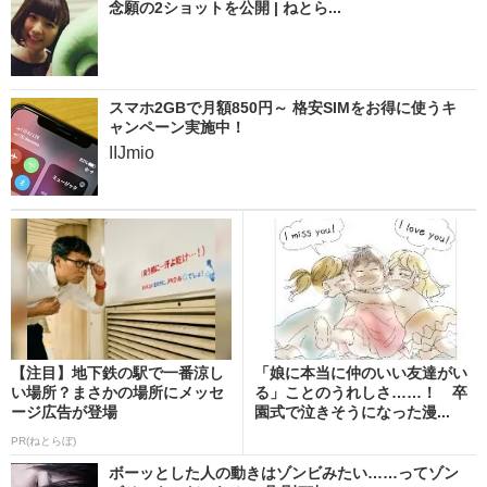
念願の2ショットを公開 | ねとら...
スマホ2GBで月額850円～ 格安SIMをお得に使うキ
ャンペーン実施中！
IIJmio
【注目】地下鉄の駅で一番涼し
「娘に本当に仲のいい友達がい
い場所？まさかの場所にメッセ
る」ことのうれしさ……！ 卒
ージ広告が登場
園式で泣きそうになった漫...
PR(ねとらぼ)
ボーッとした人の動きはゾンビみたい……ってゾン