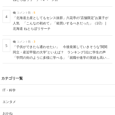
コメント数：
5
4
「北海道土産としてもセンス抜群」六花亭の“店舗限定”お菓子が
人気 「こんなの初めて」「箱買いするべきだった」（1/2） |
北海道 ねとらぼリサーチ
コメント数：
3
5
「子供ができたら通わせたい」 今後発展していきそうな“関関
同立・産近甲龍の大学”といえば？ ランキング1位に学生の声
「学問の街のように多様に学べる」「就職や進学の実績も高い」
| 大学 ねとらぼリサーチ
カテゴリ一覧
IT・科学
エンタメ
おかね