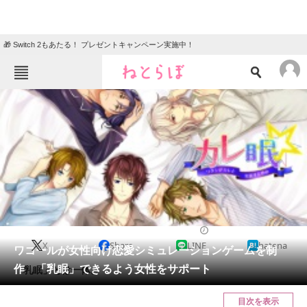
🎁 Switch 2もあたる！ プレゼントキャンペーン実施中！
ねとらぼメニュー
TOP
ニュース
エンタメ
クイズ
グルメ
地域
住まい
教育・育児
動物
リサーチ
2017/09/01 16:47（公開）
X
Share
LINE
hatena
会員記事
ワコールが女性向け恋愛シミュレーションゲームを制
作 「乳眠」できるよう女性をサポート
「乳眠」とは一体。
メディア
目次を表示
注目記事を集めた総合ページ