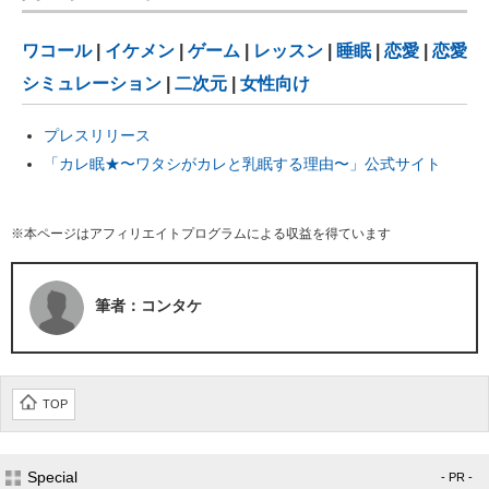
ワコール
|
イケメン
|
ゲーム
|
レッスン
|
睡眠
|
恋愛
|
恋愛
シミュレーション
|
二次元
|
女性向け
プレスリリース
「カレ眠★〜ワタシがカレと乳眠する理由〜」公式サイト
※本ページはアフィリエイトプログラムによる収益を得ています
筆者：コンタケ
TOP
Special
- PR -