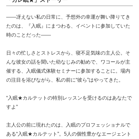
「カレ眠★」ストーリー
――冴えない私の日常に、予想外の幸運が舞い降りてき
たのは、『入眠』にまつわる、イベントに参加していた
時のことだった――
日々の忙しさとストレスから、寝不足気味の主人公。そ
んな彼女の話を聞いた幼なじみの勧めで、ワコールが主
催する、入眠儀式体験セミナーに参加することに。場内
の注目を浴びながら、私の前に“彼ら”はやってきた。
“入眠★カルテットの特別レッスンを受けるのはあなたで
すよ”
主人公の前に現れたのは、入眠のプロフェッショナルで
ある“入眠★カルテット”。5人の個性豊かなエージェント