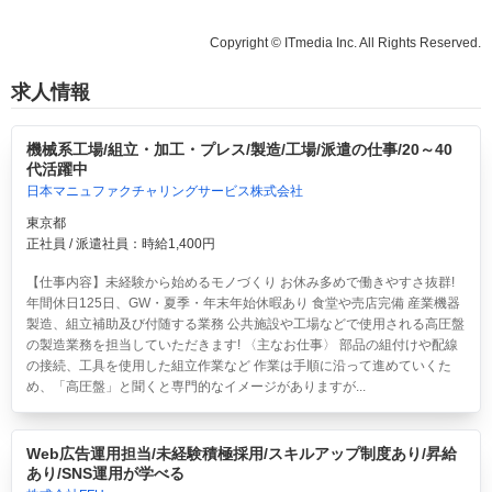
Copyright © ITmedia Inc. All Rights Reserved.
求人情報
機械系工場/組立・加工・プレス/製造/工場/派遣の仕事/20～40
代活躍中
日本マニュファクチャリングサービス株式会社
東京都
正社員 / 派遣社員：時給1,400円
【仕事内容】未経験から始めるモノづくり お休み多めで働きやすさ抜群!
年間休日125日、GW・夏季・年末年始休暇あり 食堂や売店完備 産業機器
製造、組立補助及び付随する業務 公共施設や工場などで使用される高圧盤
の製造業務を担当していただきます! 〈主なお仕事〉 部品の組付けや配線
の接続、工具を使用した組立作業など 作業は手順に沿って進めていくた
め、「高圧盤」と聞くと専門的なイメージがありますが...
Web広告運用担当/未経験積極採用/スキルアップ制度あり/昇給
あり/SNS運用が学べる