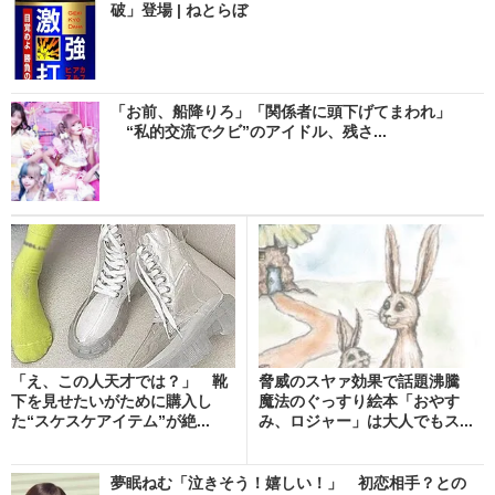
破」登場 | ねとらぼ
「お前、船降りろ」「関係者に頭下げてまわれ」
“私的交流でクビ”のアイドル、残さ...
「え、この人天才では？」 靴
脅威のスヤァ効果で話題沸騰
下を見せたいがために購入し
魔法のぐっすり絵本「おやす
た“スケスケアイテム”が絶...
み、ロジャー」は大人でもス...
夢眠ねむ「泣きそう！嬉しい！」 初恋相手？との