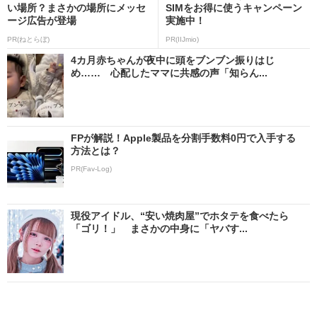
い場所？まさかの場所にメッセ
SIMをお得に使うキャンペーン
ージ広告が登場
実施中！
PR(ねとらぼ)
PR(IIJmio)
4カ月赤ちゃんが夜中に頭をブンブン振りはじ
め…… 心配したママに共感の声「知らん...
FPが解説！Apple製品を分割手数料0円で入手する
方法とは？
PR(Fav-Log)
現役アイドル、“安い焼肉屋”でホタテを食べたら
「ゴリ！」 まさかの中身に「ヤバす...