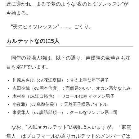
達に導かれ、まるで夢のような“夜のヒミツレッスン”が
今始まる。
“夜のヒミツレッスン”……。ごくり。
カルテットなのに5人
同作の登場人物は、以下の通り。声優陣の豪華さも注
目を浴びています。
川原あさひ（cv.花江夏樹）：甘え上手な年下男子
吉田夕哉（cv.岡本信彦）：面倒見のいい、オカン系幼なじみ
木村奎（cv.江口拓也）：ワコール代表 イケメン男子
小夜雅)（cv.島粼信長 ）：天然王子様系アイドル
東雲隼人（cv.諏訪部順一）：クールなツンデレ系上司
なお、“入眠★カルテット”の割に5人いますが、「東雲
隼人」はプロフィールの通りカルテットのメンバーでは