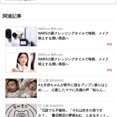
関連記事
NARS on 美的.com
NARSの新クレンジングオイルで毎朝、メイク
映えする潤い美肌へ
PR
NARS on 美的.com
NARSの新クレンジングオイルで毎朝、メイク
映えする潤い美肌へ
PR
公開 2024/04/16
4カ月赤ちゃんが夜中に頭をブンブン振りはじ
め…… 心配したママに共感の声「知らん...
公開 2019/07/23
「冗談でも不愉快」「それは好きの形です
か？」 書店開店の夢眠ねむ、とあるネット