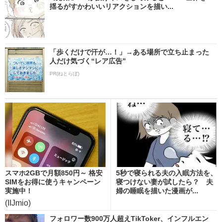
揺るがすかわいいリアクションを描い...
「歩くだけで汗が…！」→ある場所で立ち止まった
人だけ気づく“レア広告”
PR(ねとらぼ)
スマホ2GBで月額850円～ 格安
5秒で寝られる夫の入眠方法を、
SIMをお得に使うキャンペーン
寝つけない妻が試したら？ 夫
実施中！
婦の睡眠を描いた漫画が...
(IIJmio)
フォロワー数900万人超えTikToker、インフルエン