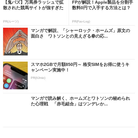
【鬼バズ】万馬券ラッシュで拡
FPが解説！Apple製品を分割手
散された競馬サイトが強すぎた
数料0円で入手する方法とは？
PR(ルーツ)
PR(Fav-Log)
マンガで解説、「シャーロック・ホームズ」原文の
面白さ ワトソンとの見えざる拳の応...
スマホ2GBで月額850円～ 格安SIMをお得に使うキ
ャンペーン実施中！
PR(IIJmio)
マンガで読み解く、ホームズとワトソンの秘められ
た心理戦 「赤毛組合」はツンデレか...