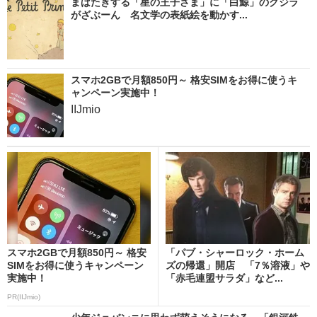
まばたきする「星の王子さま」に「白鯨」のクジラ
がざぶーん 名文学の表紙絵を動かす...
スマホ2GBで月額850円～ 格安SIMをお得に使うキ
ャンペーン実施中！
IIJmio
スマホ2GBで月額850円～ 格安
「パブ・シャーロック・ホーム
SIMをお得に使うキャンペーン
ズの帰還」開店 「7％溶液」や
実施中！
「赤毛連盟サラダ」など...
PR(IIJmio)