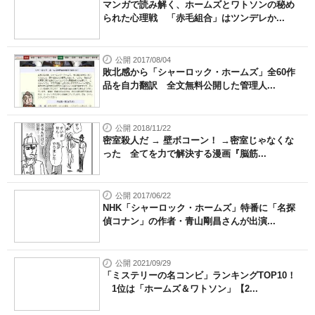
マンガで読み解く、ホームズとワトソンの秘め
られた心理戦 「赤毛組合」はツンデレか...
公開 2017/08/04
敗北感から「シャーロック・ホームズ」全60作
品を自力翻訳 全文無料公開した管理人...
公開 2018/11/22
密室殺人だ → 壁ボコーン！ →密室じゃなくな
った 全てを力で解決する漫画『脳筋...
公開 2017/06/22
NHK「シャーロック・ホームズ」特番に「名探
偵コナン」の作者・青山剛昌さんが出演...
公開 2021/09/29
「ミステリーの名コンビ」ランキングTOP10！
1位は「ホームズ＆ワトソン」【2...