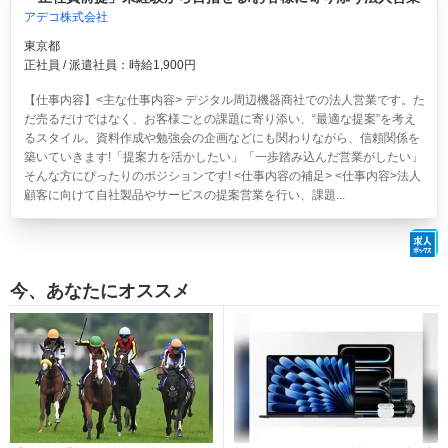
アデコ株式会社
東京都
正社員 / 派遣社員：時給1,900円
【仕事内容】<主な仕事内容> デジタル周辺機器商社での法人営業です。た
だ売るだけではなく、お客様ごとの課題に寄り添い、“最適な提案”を考え
るスタイル。資料作成や勉強会の企画などにも関わりながら、信頼関係を
築いていきます!「提案力を活かしたい」「一歩踏み込んだ営業がしたい」
そんな方にぴったりのポジションです! <仕事内容の補足> <仕事内容>法人
顧客に向けて自社製品やサービスの提案営業を行い、課題...
今、あなたにオススメ