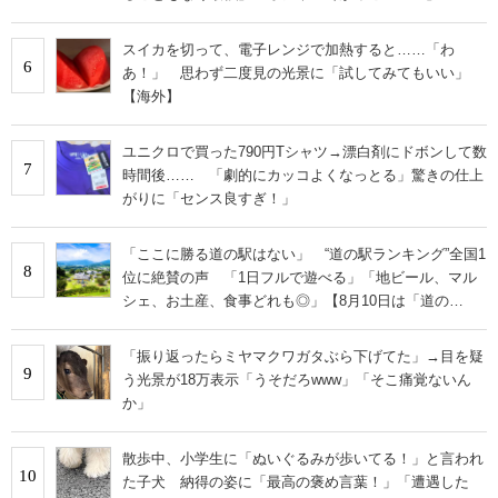
スイカを切って、電子レンジで加熱すると……「わ
6
あ！」 思わず二度見の光景に「試してみてもいい」
【海外】
ユニクロで買った790円Tシャツ→漂白剤にドボンして数
7
時間後…… 「劇的にカッコよくなっとる」驚きの仕上
がりに「センス良すぎ！」
「ここに勝る道の駅はない」 “道の駅ランキング”全国1
8
位に絶賛の声 「1日フルで遊べる」「地ビール、マル
シェ、お土産、食事どれも◎」【8月10日は「道の
日」！】
「振り返ったらミヤマクワガタぶら下げてた」→目を疑
9
う光景が18万表示「うそだろwww」「そこ痛覚ないん
か」
散歩中、小学生に「ぬいぐるみが歩いてる！」と言われ
10
た子犬 納得の姿に「最高の褒め言葉！」「遭遇した