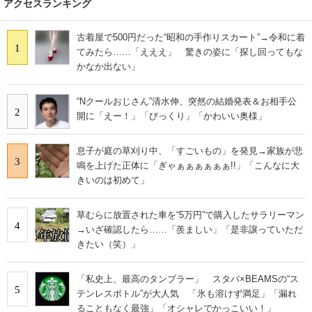
アクセスランキング
古着屋で500円だった“昭和の手作りスカート”→令和に着
1
てみたら……「えええ」 驚きの姿に「探し回ってもな
かなか出ない」
“Nクールおじさん”清水伸、突然の結婚発表＆お相手公
2
開に「えー！」「びっくり」「かわいい奥様」
息子が庭の草刈り中、「すごいもの」を発見→家族が悲
3
鳴を上げた正体に「ぎゃぁぁぁぁぁぁ!!」「こんなに大
きいのは初めて」
草むらに放置された車を“5万円”で購入したサラリーマン
4
→いざ確認したら……「羨ましい」「是非譲っていただ
きたい（笑）」
「私史上、最高のタンブラー」 スタバ×BEAMSの“ス
5
テンレスボトル”が大人気 「氷も溶けず満足」「漏れ
ることもなく最強」「オシャレでかっこいい！」