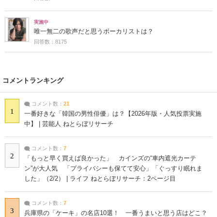
実施中
唯一無二の歌声だと思うボーカリストは？
回答数：8175
コメントランキング
コメント数：
21
1
一番好きな「韓国の男性俳優」は？【2026年版・人気投票実施
中】 | 芸能人 ねとらぼリサーチ
コメント数：
7
2
「もっと早く買えば良かった」 カインズの“車内遮光カーテ
ン”が大人気 「プライバシーも保てて安心」「ぐっすり眠れま
した」（2/2） | ライフ ねとらぼリサーチ：2ページ目
コメント数：
7
3
兵庫県の「ケーキ」の名店10選！ 一番うまいと思う店はどこ？