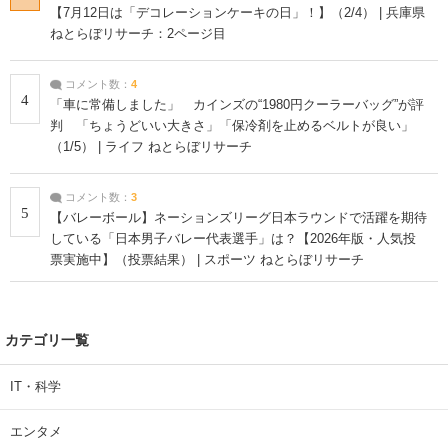
【7月12日は「デコレーションケーキの日」！】（2/4） | 兵庫県
ねとらぼリサーチ：2ページ目
コメント数：
4
4
「車に常備しました」 カインズの“1980円クーラーバッグ”が評
判 「ちょうどいい大きさ」「保冷剤を止めるベルトが良い」
（1/5） | ライフ ねとらぼリサーチ
コメント数：
3
5
【バレーボール】ネーションズリーグ日本ラウンドで活躍を期待
している「日本男子バレー代表選手」は？【2026年版・人気投
票実施中】（投票結果） | スポーツ ねとらぼリサーチ
カテゴリ一覧
IT・科学
エンタメ