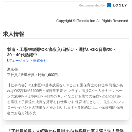
Recommended by
Copyright © ITmedia Inc. All Rights Reserved.
求人情報
製造・工場/未経験OK/高収入/日払い・週払いOK/日勤/20・
30・40代活躍中
UTエージェント株式会社
東京都
正社員 / 派遣社員：時給1,600円～
【仕事内容】<江東区><基本残業なし >こども園保育士のお仕事 資格があ
ればOK!高時給1600円!<履歴書不要 オンライン面接OK><入社キャンペー
ン実施中!> <仕事内容> <都内のキレイなこども園での保育> のびのび遊べ
る環境で子供達の成長を見守るお仕事です 保育補助として、先生方のフォ
ローやイベントの準備などをお願いします <具体的には…> 保育補助 保護
者のお迎え対応 先...
「正社員前提」未経験から目指せる/お客様に寄り添う法人営業