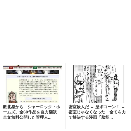
敗北感から「シャーロック・ホ
密室殺人だ → 壁ボコーン！ →
ームズ」全60作品を自力翻訳
密室じゃなくなった 全てを力
全文無料公開した管理人...
で解決する漫画『脳筋...