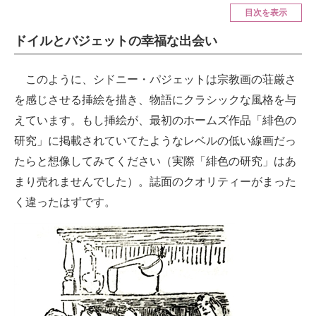
目次を表示
ITの今と未来を見通す
ドイルとバジェットの幸福な出会い
スマホと通信の最新トレンド
このように、シドニー・パジェットは宗教画の荘厳さ
進化するPCとデバイスの未来
を感じさせる挿絵を描き、物語にクラシックな風格を与
えています。もし挿絵が、最初のホームズ作品「緋色の
好きが集まる 比べて選べる
研究」に掲載されていてたようなレベルの低い線画だっ
ビジネスと働き方のヒント
たらと想像してみてください（実際「緋色の研究」はあ
まり売れませんでした）。誌面のクオリティーがまった
AI活用のいまが分かる
く違ったはずです。
企業ITのトレンドを詳説
経営リーダーのコミュニティ
マーケ×ITの今がよく分かる
ITエンジニア向け専門サイト