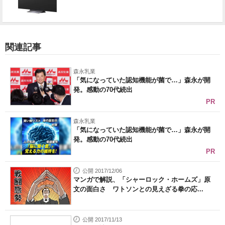
関連記事
森永乳業
「気になっていた認知機能が菌で…」森永が開
発。感動の70代続出
PR
森永乳業
「気になっていた認知機能が菌で…」森永が開
発。感動の70代続出
PR
公開 2017/12/06
マンガで解説、「シャーロック・ホームズ」原
文の面白さ ワトソンとの見えざる拳の応...
公開 2017/11/13