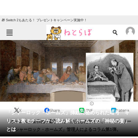
🎁 Switch 2もあたる！ プレゼントキャンペーン実施中！
ねとらぼメニュー
TOP
ニュース
エンタメ
クイズ
グルメ
地域
住まい
教育・育児
動物
リサーチ
2017/09/02 12:05（公開）
X
Share
LINE
hatena
会員記事
「シャーロック・ホームズ」挿絵に秘められた暗号 キ
リスト教モチーフから読み解くホームズの「神秘の妻」
「ホームズ」全作品を翻訳・無料公開したサイト、「コンプリー
メディア
とは
ト・シャーロック・ホームズ」管理人によるコラム第1弾。
注目記事を集めた総合ページ