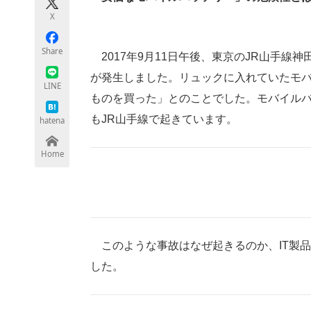
モノづくり技術者専門サイト
エレクトロ
X
Share
2017年9月11日午後、東京のJR山手線
が発生しました。リュックに入れていたモ
ちょっと気になるネットの話題
LINE
ものを買った」とのことでした。モバイルバッ
もJR山手線で起きています。
hatena
Home
このような事故はなぜ起きるのか、IT製
した。