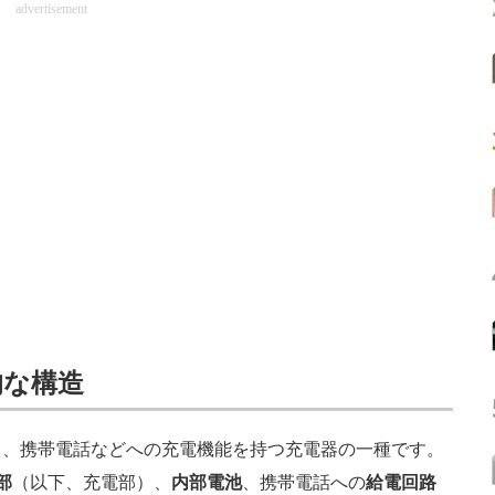
advertisement
的な構造
、携帯電話などへの充電機能を持つ充電器の一種です。
部
（以下、充電部）、
内部電池
、携帯電話への
給電回路