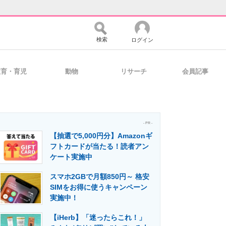
検索
ログイン
教育・育児
動物
リサーチ
会員記事
バイスの未来
好きが集まる 比べて選べる
- PR -
【抽選で5,000円分】Amazonギ
コミュニティ
マーケ×ITの今がよく分かる
フトカードが当たる！読者アン
ケート実施中
スマホ2GBで月額850円～ 格安
・活用を支援
SIMをお得に使うキャンペーン
実施中！
【iHerb】「迷ったらこれ！」