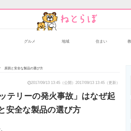
グルメ
地域
住まい
と未来を見通す
スマホと通信の最新トレンド
進化するPCとデ
？ 原因と安全な製品の選び方
のいまが分かる
企業ITのトレンドを詳説
経営リーダーの
2017/09/13 13:45（公開）
2017/09/13 13:45（更新）
ッテリーの発火事故」はなぜ起
と安全な製品の選び方
T製品の総合サイト
IT製品の技術・比較・事例
製造業のIT導入
は。