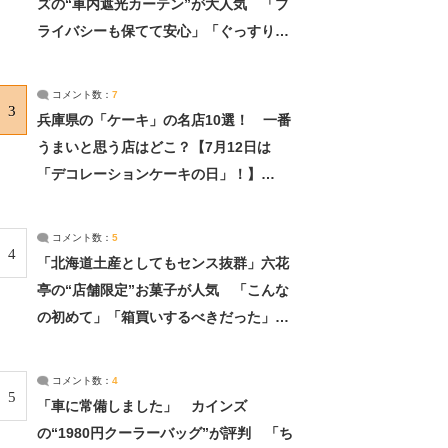
ズの“車内遮光カーテン”が大人気 「プ
ライバシーも保てて安心」「ぐっすり眠
れました」（2/2） | ライフ ねとらぼリ
サーチ：2ページ目
コメント数：
7
3
兵庫県の「ケーキ」の名店10選！ 一番
うまいと思う店はどこ？【7月12日は
「デコレーションケーキの日」！】
（2/4） | 兵庫県 ねとらぼリサーチ：2ペ
ージ目
コメント数：
5
4
「北海道土産としてもセンス抜群」六花
亭の“店舗限定”お菓子が人気 「こんな
の初めて」「箱買いするべきだった」
（1/2） | 北海道 ねとらぼリサーチ
コメント数：
4
5
「車に常備しました」 カインズ
の“1980円クーラーバッグ”が評判 「ち