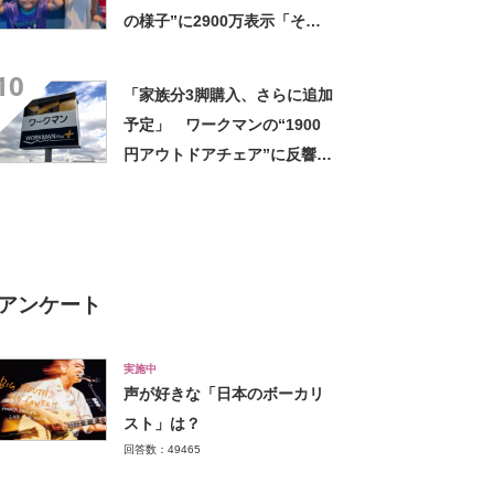
の様子”に2900万表示「そう
なるわなw」「分かるよ」
10
「いったい何が」
「家族分3脚購入、さらに追加
予定」 ワークマンの“1900
円アウトドアチェア”に反響
「90キロ級でも安心して座れ
た」「キャンプの1軍」の声
アンケート
実施中
声が好きな「日本のボーカリ
スト」は？
回答数：49465