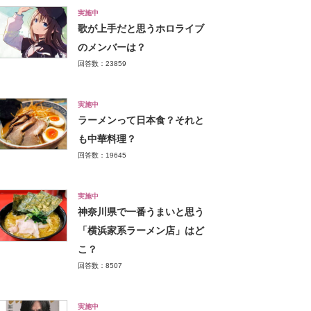
実施中
歌が上手だと思うホロライブ
のメンバーは？
回答数：23859
実施中
ラーメンって日本食？それと
も中華料理？
回答数：19645
実施中
神奈川県で一番うまいと思う
「横浜家系ラーメン店」はど
こ？
回答数：8507
実施中