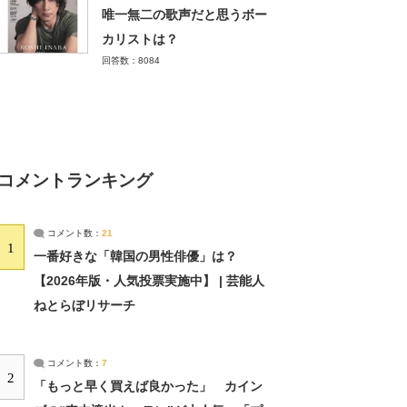
唯一無二の歌声だと思うボー
カリストは？
回答数：8084
コメントランキング
コメント数：
21
1
一番好きな「韓国の男性俳優」は？
【2026年版・人気投票実施中】 | 芸能人
ねとらぼリサーチ
コメント数：
7
2
「もっと早く買えば良かった」 カイン