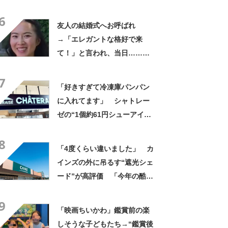
やん」「どうやって入った
6
の!?」
友人の結婚式へお呼ばれ
→「エレガントな格好で来
て！」と言われ、当日……ま
さかの参列姿に「いやすごお
7
おお！」「天才」【海外】
「好きすぎて冷凍庫パンパン
に入れてます」 シャトレー
ゼの“1個約61円シューアイ
ス”が好評 「生地とバニラア
8
イスの相性が◎」「家族も好
「4度くらい違いました」 カ
きで夏はストックしてる」
インズの外に吊るす“遮光シェ
ード”が高評価 「今年の酷暑
にも活躍」「風通しもよくし
9
っかり遮光」の声
「映画ちいかわ」鑑賞前の楽
しそうな子どもたち→“鑑賞後