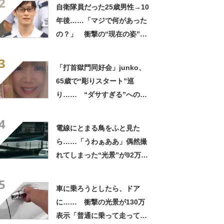
2
ってるの尊い！」
自衛隊員だった25歳男性→10
年後……「マジで何があった
の？」 衝撃の“現在の姿”が
180万再生「別人…？」「好
3
きに生きんしゃい」
「打首獄門同好会」junko、
65歳で“彫りスタート”巡
り…… “ダサすぎる”への持
論に反響「理由が素敵」「わ
4
たしもデビューしたい」
電線にとまる鳥をふと見た
ら……「うわぁああ」偶然撮
れてしまった“光景”が92万再
生「自然は過酷」
5
車に乗ろうとしたら、ドア
に…… 衝撃の光景が130万
表示「普通に乗って走ってた