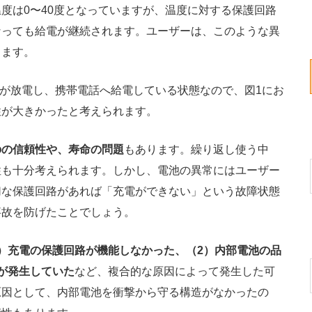
は0〜40度となっていますが、温度に対する保護回路
なっても給電が継続されます。ユーザーは、このような異
します。
池が放電し、携帯電話へ給電している状態なので、図1にお
性が大きかったと考えられます。
のの信頼性や、寿命の問題
もあります。繰り返し使う中
性も十分考えられます。しかし、電池の異常にはユーザー
切な保護回路があれば「充電ができない」という故障状態
事故を防げたことでしょう。
1）充電の保護回路が機能しなかった、（2）内部電池の品
が発生していた
など、複合的な原因によって発生した可
原因として、内部電池を衝撃から守る構造がなかったの