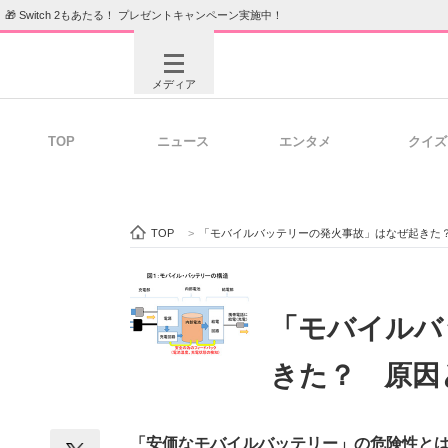
🎁 Switch 2もあたる！ プレゼントキャンペーン実施中！
メディア
TOP
ニュース
エンタメ
クイズ
注目記事を集めた総合ページ
ITの今
TOP
>
「モバイルバッテリーの発火事故」はなぜ起きた
ビジネスと働き方のヒント
AI活用
「モバイルバ
きた？ 原因
ITエンジニア向け専門サイト
企業向けI
「安価なモバイルバッテリー」の危険性と