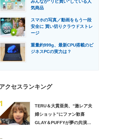
みんなが"リピ買い"している人
門メディア
建設×テクノロジーの最前線
気商品
スマホの写真／動画をもう一段
安全に 買い切りクラウドストレ
ージ
重量約999g、最新CPU搭載のビ
ジネスPCの実力は？
アクセスランキング
1
TERU＆大貫亜美、“激レア夫
婦ショット”にファン歓喜
GLAY＆PUFFYが夢の共演
「旦那おるやん」「夫婦で写