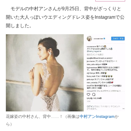
モデルの中村アンさんが9月25日、背中がざっくりと
ITの今と未来を見通す
開いた大人っぽいウエディングドレス姿をInstagramで公
スマホと通信の最新トレンド
開しました。
進化するPCとデバイスの未来
好きが集まる 比べて選べる
ビジネスと働き方のヒント
AI活用のいまが分かる
企業ITのトレンドを詳説
経営リーダーのコミュニティ
マーケ×ITの今がよく分かる
花嫁姿の中村さん、背中……！（画像は
中村アンInstagram
か
ら）
ITエンジニア向け専門サイト