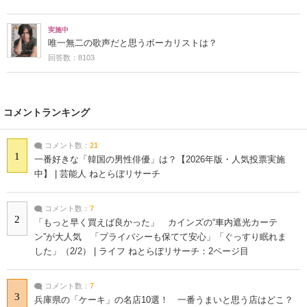
実施中
唯一無二の歌声だと思うボーカリストは？
回答数：8103
コメントランキング
コメント数：
21
1
一番好きな「韓国の男性俳優」は？【2026年版・人気投票実施
中】 | 芸能人 ねとらぼリサーチ
コメント数：
7
2
「もっと早く買えば良かった」 カインズの“車内遮光カーテ
ン”が大人気 「プライバシーも保てて安心」「ぐっすり眠れま
した」（2/2） | ライフ ねとらぼリサーチ：2ページ目
コメント数：
7
3
兵庫県の「ケーキ」の名店10選！ 一番うまいと思う店はどこ？