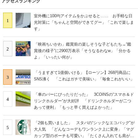
アクセスランキング
室外機に100均アイテムをかぶせると…… お手軽な日
1
光対策に「ちゃんと空間ができてグー」「これで楽しま
す」
「映画ちいかわ」鑑賞前の楽しそうな子どもたち→“鑑
2
賞後の様子”に2900万表示「そうなるわなw」「分かる
よ」「いったい何が」
「うますぎて1億個いける」【ローソン】268円商品に
3
SNS沸く 「これはガチで美味い」「毎食これがいい」
「車のバーにぴったりだった」 3COINSの“スマホ＆ド
4
リンクホルダー”が大好評 「ドリンクホルダーが二つ
あって便利」「もっと早く買えばよかった」
「2個も買いました」 スタバの“シックなエコバッグ”が
5
大人気 「どんなコーデもワンランク上に変身」「マグ
カップ型のポーチも可愛い」「たくさん入れても肩が痛