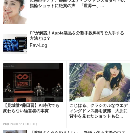
久慈暁子アナ、純白ウエディングドレス＆ダイヤの
指輪ショットに絶賛の声 「世界一、...
FPが解説！Apple製品を分割手数料0円で入手する
方法とは？
Fav-Log
【見城徹×藤田晋】AI時代でも
こじはる、クラシカルなウエデ
変わらない経営者の本質
ィングドレス姿を披露 大胆に
背中を見せたショットも公...
PR(FINCHI on GOETHE)
「渡部さんうらやましい」 新婚・佐々木希のウエ