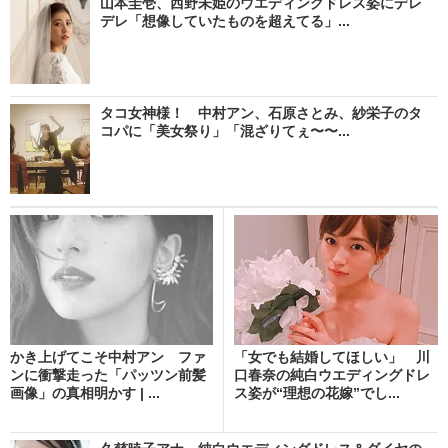
山本圭壱、西野未姫のウエディングドレス姿にデレ
デレ「想像していたものを超えてる」...
タコ女神様！ 中村アン、石原さとみ、紗栄子のタ
コパに「美女祭り」「混ざりてぇ〜〜...
かき上げてこそ中村アン ファ
「女でも結婚してほしい」 川
ンに衝撃走った「パッツン前髪
口春奈の純白ウエディングドレ
画像」の真相明かす | ...
ス姿が“理想の花嫁”でし...