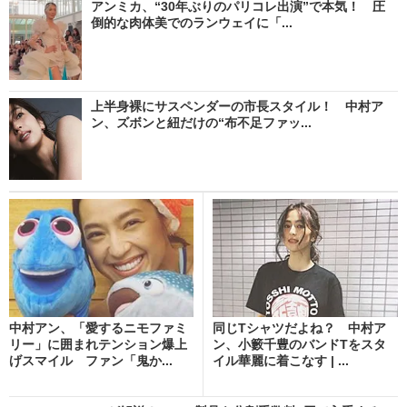
アンミカ、“30年ぶりのパリコレ出演”で本気！ 圧
倒的な肉体美でのランウェイに「...
上半身裸にサスペンダーの市長スタイル！ 中村ア
ン、ズボンと紐だけの“布不足ファッ...
中村アン、「愛するニモファミ
同じTシャツだよね？ 中村ア
リー」に囲まれテンション爆上
ン、小籔千豊のバンドTをスタ
げスマイル ファン「鬼か...
イル華麗に着こなす | ...