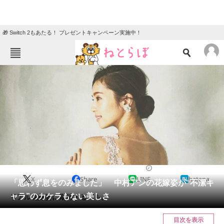
🎁 Switch 2もあたる！ プレゼントキャンペーン実施中！
ねとらぼメニュー
TOP
ニュース
エンタメ
クイズ
グルメ
地域
住まい
教育・育児
動物
リサーチ
2017/09/27 14:05（公開）
X
Share
LINE
hatena
会員記事
「思わず息をのみました」 中村アンの花嫁姿が“不潔キ
ャラ”のカケラもない美しさ
リアル花嫁姿に期待する声も。
メディア
目次を表示
注目記事を集めた総合ページ