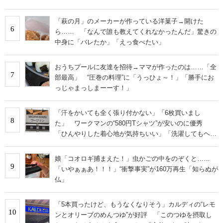
くならない」
「萩の月」のメーカーが作っている洋菓子→開けた
6
ら…… 「なんで誰も教えてくれなかったんだ」驚きの
中身に「バレたか」「えっ食べたい」
おうちプールに友達を招待→ママが作ったのは……「全
7
部最高」 “圧巻の料理”に「うっひょ～！」「勝手にお
っじゃまっしまーーす！」
「汗をかいても全く張り付かない」「6枚買いまし
8
た」 ワークマンの“580円Tシャツ”が安いのに優秀
「ひんやりした着心地が気持ちいい」「洗濯してもヘタ
らない」
娘「コオロギ捕まえた！」虫かごの中をのぞくと……
9
「いやぁぁあ！！！」“衝撃事実”が160万再生「知らぬが
仏」
「5本買ったけど、もうなくなりそう」カルディの“レモ
10
ンとオリーブのめんつゆ”が好評 「このつゆを摂取し