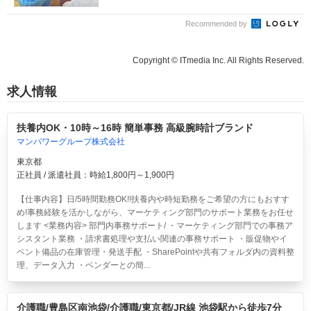
Recommended by
Copyright © ITmedia Inc. All Rights Reserved.
求人情報
扶養内OK・10時～16時 簡単事務 高級腕時計ブランド
マンパワーグループ株式会社
東京都
正社員 / 派遣社員：時給1,800円～1,900円
【仕事内容】日/5時間勤務OK!!扶養内や時短勤務をご希望の方にもおすす
め!事務経験を活かしながら、マーケティング部門のサポート業務をお任せ
します <業務内容> 部門内事務サポート/ ・マーケティング部門での事務ア
シスタント業務 ・請求書処理や支払い関連の事務サポート ・販促物やイ
ベント備品の在庫管理・発送手配 ・SharePointや共有フォルダ内の資料整
理、データ入力 ・ベンダーとの簡...
介護職/豊島区南池袋/介護職/東京都/JR線 池袋駅から徒歩7分