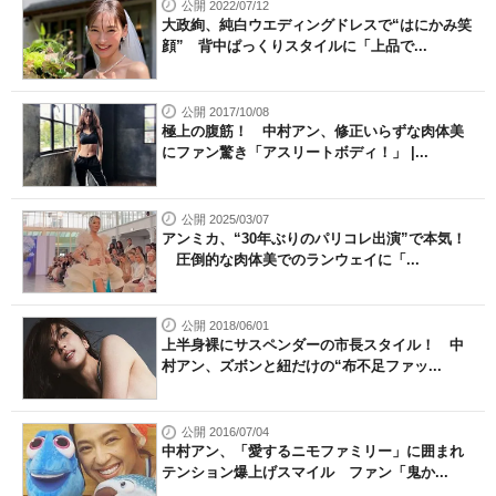
公開 2022/07/12
大政絢、純白ウエディングドレスで“はにかみ笑
顔” 背中ぱっくりスタイルに「上品で...
公開 2017/10/08
極上の腹筋！ 中村アン、修正いらずな肉体美
にファン驚き「アスリートボディ！」 |...
公開 2025/03/07
アンミカ、“30年ぶりのパリコレ出演”で本気！
圧倒的な肉体美でのランウェイに「...
公開 2018/06/01
上半身裸にサスペンダーの市長スタイル！ 中
村アン、ズボンと紐だけの“布不足ファッ...
公開 2016/07/04
中村アン、「愛するニモファミリー」に囲まれ
テンション爆上げスマイル ファン「鬼か...