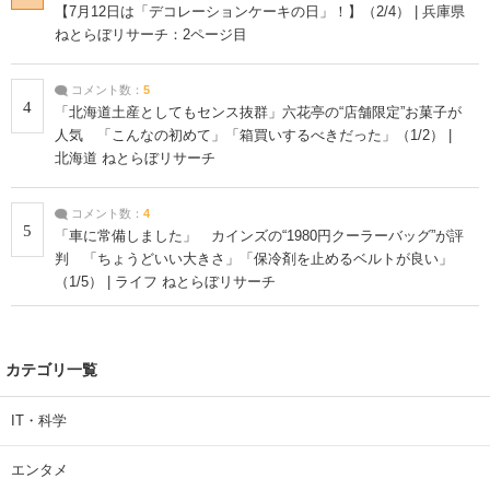
【7月12日は「デコレーションケーキの日」！】（2/4） | 兵庫県
ねとらぼリサーチ：2ページ目
コメント数：
5
4
「北海道土産としてもセンス抜群」六花亭の“店舗限定”お菓子が
人気 「こんなの初めて」「箱買いするべきだった」（1/2） |
北海道 ねとらぼリサーチ
コメント数：
4
5
「車に常備しました」 カインズの“1980円クーラーバッグ”が評
判 「ちょうどいい大きさ」「保冷剤を止めるベルトが良い」
（1/5） | ライフ ねとらぼリサーチ
カテゴリ一覧
IT・科学
エンタメ