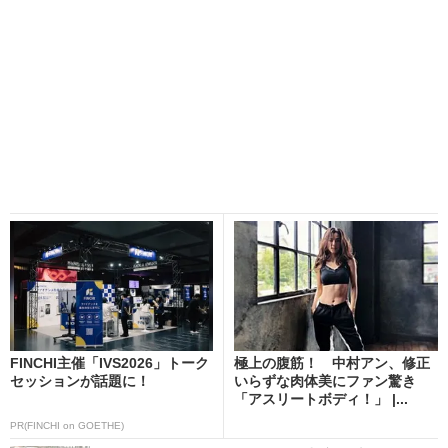
FINCHI主催「IVS2026」トーク
極上の腹筋！ 中村アン、修正
セッションが話題に！
いらずな肉体美にファン驚き
「アスリートボディ！」 |...
PR(FINCHI on GOETHE)