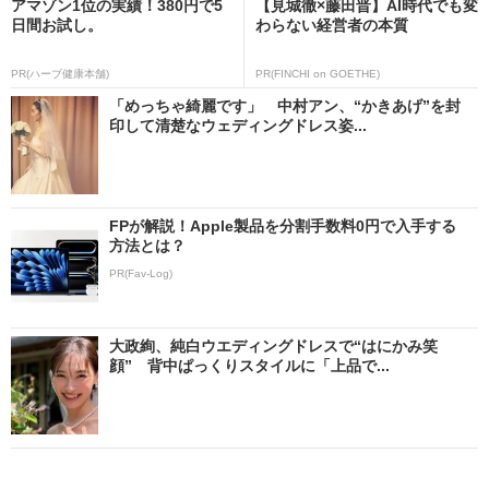
アマゾン1位の実績！380円で5
【見城徹×藤田晋】AI時代でも変
日間お試し。
わらない経営者の本質
PR(ハーブ健康本舗)
PR(FINCHI on GOETHE)
「めっちゃ綺麗です」 中村アン、“かきあげ”を封
印して清楚なウェディングドレス姿...
FPが解説！Apple製品を分割手数料0円で入手する
方法とは？
PR(Fav-Log)
大政絢、純白ウエディングドレスで“はにかみ笑
顔” 背中ぱっくりスタイルに「上品で...