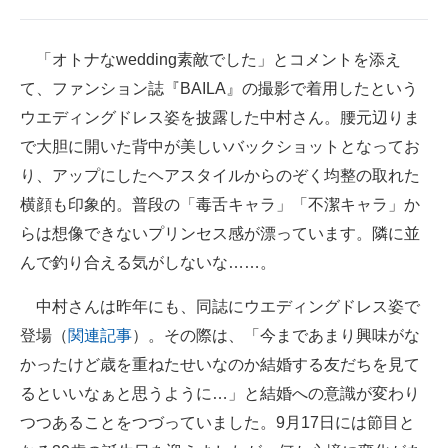
企業向けIT製品の総合サイト
「オトナなwedding素敵でした」とコメントを添え
IT製品の技術・比較・事例
て、ファンション誌『BAILA』の撮影で着用したという
製造業のIT導入・活用を支援
ウエディングドレス姿を披露した中村さん。腰元辺りま
で大胆に開いた背中が美しいバックショットとなってお
モノづくり技術者専門サイト
り、アップにしたヘアスタイルからのぞく均整の取れた
エレクトロニクス専門サイト
横顔も印象的。普段の「毒舌キャラ」「不潔キャラ」か
らは想像できないプリンセス感が漂っています。隣に並
電子設計の基本と応用
んで釣り合える気がしないな……。
エネルギーの専門メディア
中村さんは昨年にも、同誌にウエディングドレス姿で
建設×テクノロジーの最前線
登場（
関連記事
）。その際は、「今まであまり興味がな
かったけど歳を重ねたせいなのか結婚する友だちを見て
ちょっと気になるネットの話題
るといいなぁと思うように…」と結婚への意識が変わり
つつあることをつづっていました。9月17日には節目と