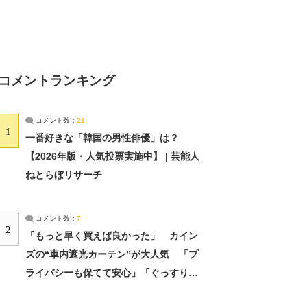
コメントランキング
コメント数：
21
1
一番好きな「韓国の男性俳優」は？
【2026年版・人気投票実施中】 | 芸能人
ねとらぼリサーチ
コメント数：
7
2
「もっと早く買えば良かった」 カイン
ズの“車内遮光カーテン”が大人気 「プ
ライバシーも保てて安心」「ぐっすり眠
れました」（2/2） | ライフ ねとらぼリ