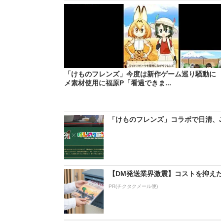
「けものフレンズ」今度は新作ゲーム巡り騒動に
メ素材使用に福原P「看過できま...
「けものフレンズ」コラボで日清、J
【DM発送業界激震】コストを抑え
PR(チクタクメール便)