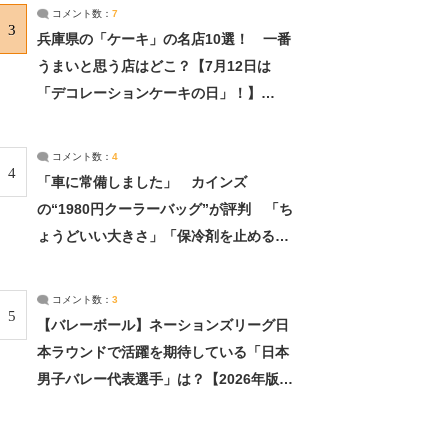
サーチ：2ページ目
コメント数：
7
3
兵庫県の「ケーキ」の名店10選！ 一番
うまいと思う店はどこ？【7月12日は
「デコレーションケーキの日」！】
（2/4） | 兵庫県 ねとらぼリサーチ：2ペ
ージ目
コメント数：
4
4
「車に常備しました」 カインズ
の“1980円クーラーバッグ”が評判 「ち
ょうどいい大きさ」「保冷剤を止めるベ
ルトが良い」（1/5） | ライフ ねとらぼ
リサーチ
コメント数：
3
5
【バレーボール】ネーションズリーグ日
本ラウンドで活躍を期待している「日本
男子バレー代表選手」は？【2026年版・
人気投票実施中】（投票結果） | スポー
ツ ねとらぼリサーチ