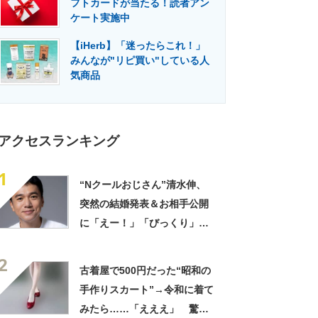
フトカードが当たる！読者アン
門メディア
建設×テクノロジーの最前線
ケート実施中
【iHerb】「迷ったらこれ！」
みんなが"リピ買い"している人
気商品
アクセスランキング
1
“Nクールおじさん”清水伸、
突然の結婚発表＆お相手公開
に「えー！」「びっくり」
「かわいい奥様」
2
古着屋で500円だった“昭和の
手作りスカート”→令和に着て
みたら……「えええ」 驚き