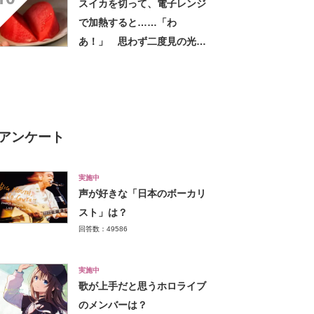
スイカを切って、電子レンジ
で加熱すると……「わ
あ！」 思わず二度見の光景
に「試してみてもいい」【海
外】
アンケート
実施中
声が好きな「日本のボーカリ
スト」は？
回答数：49586
実施中
歌が上手だと思うホロライブ
のメンバーは？