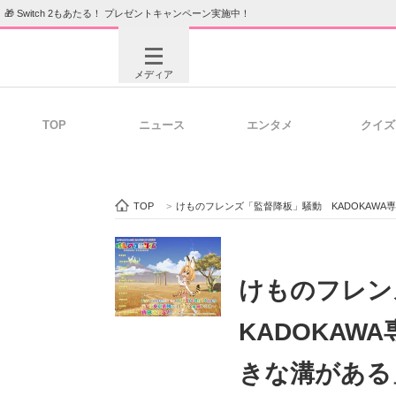
🎁 Switch 2もあたる！ プレゼントキャンペーン実施中！
メディア
TOP
ニュース
エンタメ
クイズ
注目記事を集めた総合ページ
ITの今
TOP
>
けものフレンズ「監督降板」騒動 KADOKAW
ビジネスと働き方のヒント
AI活用
けものフレ
KADOKA
ITエンジニア向け専門サイト
企業向けI
きな溝がある