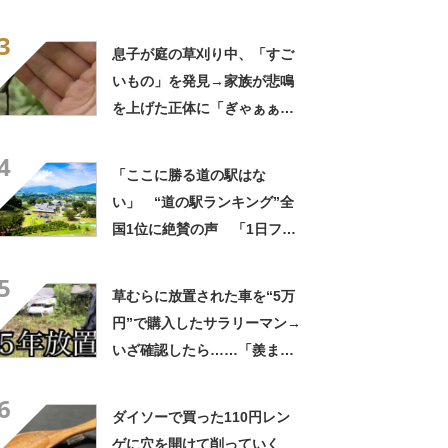
の姿に「探し回ってもなかな
3
か出ない」
息子が庭の草刈り中、「すご
いもの」を発見→家族が悲鳴
を上げた正体に「ぎゃぁぁぁ
ぁぁぁ!!」「こんなに大きい
4
のは初めて」
「ここに勝る道の駅はな
い」 “道の駅ランキング”全
国1位に絶賛の声 「1日フル
で遊べる」「地ビール、マル
5
シェ、お土産、食事どれも
草むらに放置された車を“5万
◎」【8月10日は「道の
円”で購入したサラリーマン→
日」！】
いざ確認したら……「羨まし
い」「是非譲っていただきた
6
い（笑）」
ダイソーで買った110円レン
ゲに穴を開けて削っていく