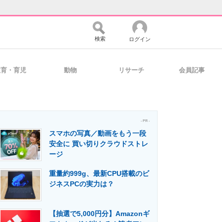
検索
ログイン
教育・育児
動物
リサーチ
会員記事
バイスの未来
好きが集まる 比べて選べる
- PR -
スマホの写真／動画をもう一段
コミュニティ
マーケ×ITの今がよく分かる
安全に 買い切りクラウドストレ
ージ
重量約999g、最新CPU搭載のビ
・活用を支援
ジネスPCの実力は？
【抽選で5,000円分】Amazonギ