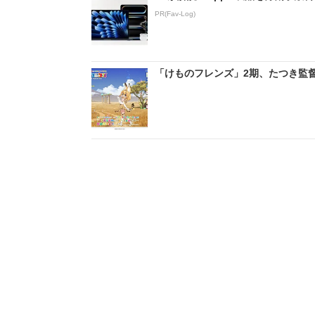
PR(Fav-Log)
「けものフレンズ」2期、たつき監督