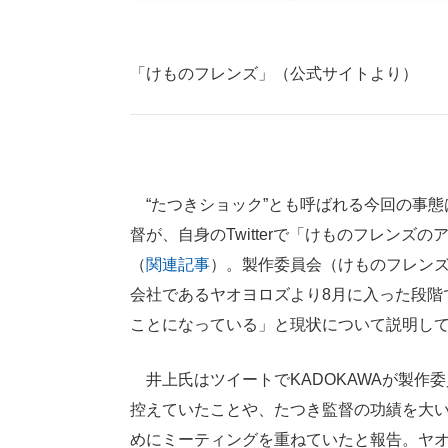
「けものフレンズ」（公式サイトより）
“たつきショック”とも呼ばれる今回の事態
督が、自身のTwitterで「けものフレン
（
関連記事
）。製作委員会（けものフレン
会社であるヤオヨロズより8月に入った段階
ことになっている」と現状について説明し
井上氏はツイートでKADOKAWAが製作
控えていたことや、たつき監督の功績を大
めにミーティングを重ねていたと報告。ヤ