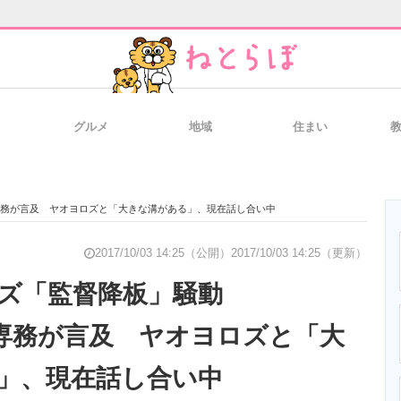
グルメ
地域
住まい
と未来を見通す
スマホと通信の最新トレンド
進化するPCとデ
A専務が言及 ヤオヨロズと「大きな溝がある」、現在話し合い中
のいまが分かる
企業ITのトレンドを詳説
経営リーダーの
2017/10/03 14:25（公開）
2017/10/03 14:25（更新）
ンズ「監督降板」騒動
WA専務が言及 ヤオヨロズと「大
T製品の総合サイト
IT製品の技術・比較・事例
製造業のIT導入
」、現在話し合い中