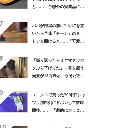
と…… 予想外の完成品に
「すごい！」「職人技」
7
パパが部屋の前に“ベル”を置
いたら早速「チーン」の音→
ドアを開けると……「可愛す
ぎるｗｗ」使いこなした“驚き
8
の正体”に「笑った」
「振り返ったらミヤマクワガ
タぶら下げてた」→目を疑う
光景が18万表示「うそだろ
www」「そこ痛覚ないんか」
9
ユニクロで買った790円Tシャ
ツ→漂白剤にドボンして数時
間後…… 「劇的にカッコよ
くなっとる」驚きの仕上がり
10
に「センス良すぎ！」