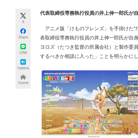
モノづくり技術者専門サイト
エレクトロ
代表取締役専務執行役員の井上伸一郎氏が自身の
X
アニメ版「けものフレンズ」を手掛けた“たつ
ちょっと気になるネットの話題
Share
表取締役専務執行役員の井上伸一郎氏が自身の
ヨロズ（たつき監督の所属会社）と製作委
LINE
するべきか相談に入った」ことを明らかに
hatena
Home