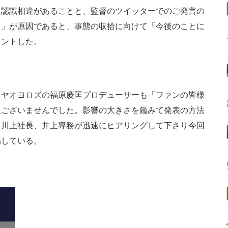
も認識相違があることと、監督のツイッターでのご発言の
と」が原因であると、事態の収拾に向けて「今後のことに
メントした。
ヤオヨロズの福原慶匡プロデューサーも「ファンの皆様
訳ございませんでした。影響の大きさを鑑みて発表の方法
て川上社長、井上専務が迅速にヒアリングして下さり今回
稿している。