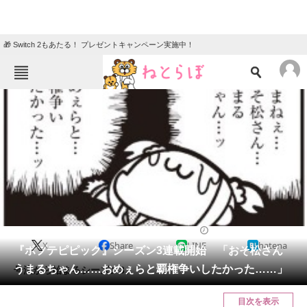
🎁 Switch 2もあたる！ プレゼントキャンペーン実施中！
ねとらぼメニュー
TOP
ニュース
エンタメ
クイズ
グルメ
地域
住まい
教育・育児
動物
リサーチ
2017/10/10 16:55（公開）
X
Share
LINE
hatena
会員記事
『ポプテピピック』シーズン3連載開始 「おそ松さん
うまるちゃん……おめぇらと覇権争いしたかった……」
号泣から始まるシーズン3。
メディア
目次を表示
注目記事を集めた総合ページ