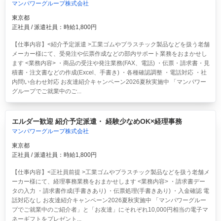
マンパワーグループ株式会社
東京都
正社員 / 派遣社員：時給1,800円
【仕事内容】<紹介予定派遣 >工業ゴムやプラスチック製品などを扱う老舗
メーカー様にて、受発注や伝票作成などの部内サポート業務をおまかせし
ます <業務内容> ・商品の受注や発注業務(FAX、電話) ・伝票・請求書・見
積書・注文書などの作成(Excel、手書き) ・各種確認調整 ・電話対応 ・社
内問い合わせ対応 お友達紹介キャンペーン2026夏秋実施中 「マンパワー
グループでご就業中のご...
エルダー歓迎 紹介予定派遣・ 経験少なめOK×経理事務
マンパワーグループ株式会社
東京都
正社員 / 派遣社員：時給1,800円
【仕事内容】<正社員前提 >工業ゴムやプラスチック製品などを扱う老舗メ
ーカー様にて、経理事務業務をおまかせします <業務内容> ・請求書デー
タの入力 ・請求書作成(手書きあり) ・伝票処理(手書きあり) ・入金確認 電
話対応なし お友達紹介キャンペーン2026夏秋実施中 「マンパワーグルー
プでご就業中のご紹介者」と「お友達」にそれぞれ10,000円相当の電子マ
ネーギフトをプレゼント...