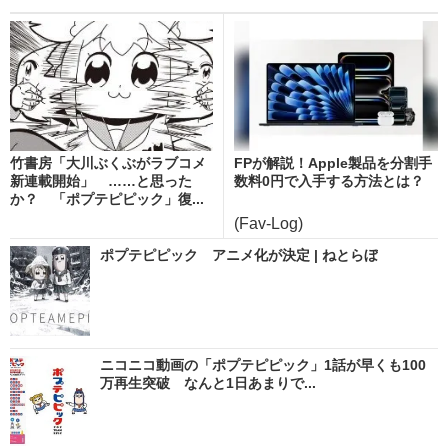
竹書房「大川ぶくぶがラブコメ
FPが解説！Apple製品を分割手
新連載開始」 ……と思った
数料0円で入手する方法とは？
か？ 「ポプテピピック」復...
(Fav-Log)
ポプテピピック アニメ化が決定 | ねとらぼ
ニコニコ動画の「ポプテピピック」1話が早くも100
万再生突破 なんと1日あまりで...