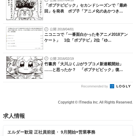
公開 2017/04/18
「ポプテピピック」セカンドシーズンで「最終
回」を発表 ポプ子「アニメ化のあかつき...
公開 2018/04/01
ニコニコで「一番面白かった冬アニメ2018アン
ケート」 1位「ポプテピ」2位「ゆ...
公開 2016/02/19
竹書房「大川ぶくぶがラブコメ新連載開始」
……と思ったか？ 「ポプテピピック」復...
Recommended by
Copyright © ITmedia Inc. All Rights Reserved.
求人情報
エルダー歓迎 正社員前提・ 9月開始×営業事務