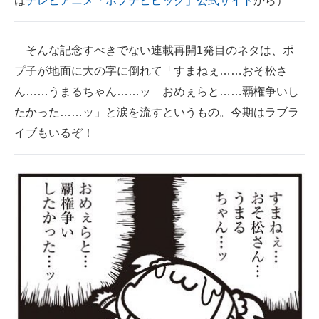
は
テレビアニメ「ポプテピピック」公式サイト
から）
そんな記念すべきでない連載再開1発目のネタは、ポ
プ子が地面に大の字に倒れて「すまねぇ……おそ松さ
ん……うまるちゃん……ッ おめぇらと……覇権争いし
たかった……ッ」と涙を流すというもの。今期はラブラ
イブもいるぞ！