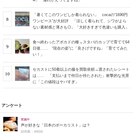
「暑くてこのワンピしか着られない」 cocaの“1690円
8
ワンピース”が大好評 「涼しく着られて、シワがよら
ない素材感と薄さも◎」「大好きすぎて色違いも購入」
食べ終わったアボカドの種→スタバのカップで育てて64
9
日後…… “現在の姿”に「良さげですね」「育ててみた
い！」
セカストに50着以上の服を買取依頼→渡されたレシート
10
は…… 「支払いまで何日か待たされた」衝撃的な光景
に「この値段はヤバすぎ」
アンケート
実施中
声が好きな「日本のボーカリスト」は？
回答数：49559