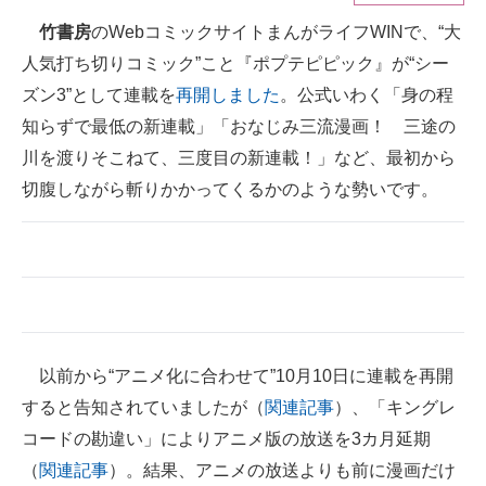
竹書房
のWebコミックサイトまんがライフWINで、“大
ITの今と未来を見通す
人気打ち切りコミック”こと『ポプテピピック』が“シー
スマホと通信の最新トレンド
ズン3”として連載を
再開しました
。公式いわく「身の程
知らずで最低の新連載」「おなじみ三流漫画！ 三途の
進化するPCとデバイスの未来
川を渡りそこねて、三度目の新連載！」など、最初から
好きが集まる 比べて選べる
切腹しながら斬りかかってくるかのような勢いです。
ビジネスと働き方のヒント
AI活用のいまが分かる
企業ITのトレンドを詳説
経営リーダーのコミュニティ
以前から“アニメ化に合わせて”10月10日に連載を再開
すると告知されていましたが（
関連記事
）、「キングレ
マーケ×ITの今がよく分かる
コードの勘違い」によりアニメ版の放送を3カ月延期
ITエンジニア向け専門サイト
（
関連記事
）。結果、アニメの放送よりも前に漫画だけ