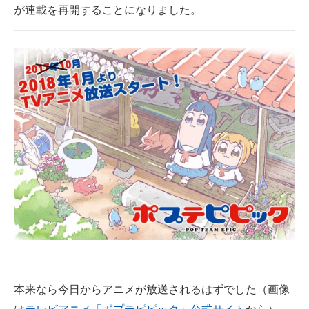
が連載を再開することになりました。
企業向けIT製品の総合サイト
IT製品の技術・比較・事例
製造業のIT導入・活用を支援
モノづくり技術者専門サイト
エレクトロニクス専門サイト
電子設計の基本と応用
エネルギーの専門メディア
建設×テクノロジーの最前線
ちょっと気になるネットの話題
本来なら今日からアニメが放送されるはずでした（画像