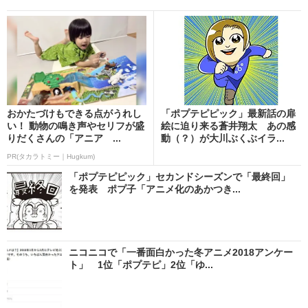
おかたづけもできる点がうれし
「ポプテピピック」最新話の扉
い！ 動物の鳴き声やセリフが盛
絵に迫り来る蒼井翔太 あの感
りだくさんの「アニア ...
動（？）が大川ぶくぶイラ...
PR(タカラトミー｜Hugkum)
「ポプテピピック」セカンドシーズンで「最終回」
を発表 ポプ子「アニメ化のあかつき...
ニコニコで「一番面白かった冬アニメ2018アンケー
ト」 1位「ポプテピ」2位「ゆ...