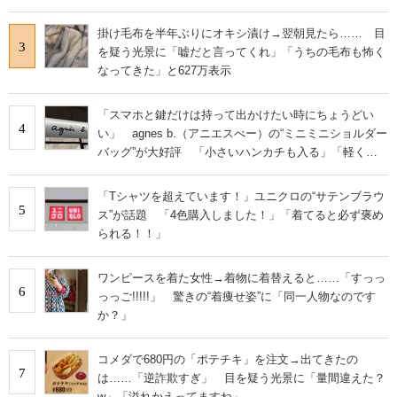
掛け毛布を半年ぶりにオキシ漬け→翌朝見たら…… 目
3
を疑う光景に「嘘だと言ってくれ」「うちの毛布も怖く
なってきた」と627万表示
「スマホと鍵だけは持って出かけたい時にちょうどい
4
い」 agnes b.（アニエスべー）の“ミニミニショルダー
バッグ”が大好評 「小さいハンカチも入る」「軽くて
旅行でも活躍します
「Tシャツを超えています！」ユニクロの“サテンブラウ
5
ス”が話題 「4色購入しました！」「着てると必ず褒め
られる！！」
ワンピースを着た女性→着物に着替えると……「すっっ
6
っっご!!!!!」 驚きの“着痩せ姿”に「同一人物なのです
か？」
コメダで680円の「ポテチキ」を注文→出てきたの
7
は……「逆詐欺すぎ」 目を疑う光景に「量間違えた？
w」「溢れかえってますね」