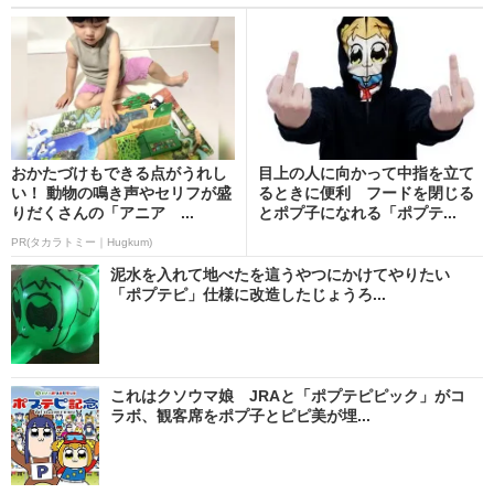
おかたづけもできる点がうれし
目上の人に向かって中指を立て
い！ 動物の鳴き声やセリフが盛
るときに便利 フードを閉じる
りだくさんの「アニア ...
とポプ子になれる「ポプテ...
PR(タカラトミー｜Hugkum)
泥水を入れて地べたを這うやつにかけてやりたい
「ポプテピ」仕様に改造したじょうろ...
これはクソウマ娘 JRAと「ポプテピピック」がコ
ラボ、観客席をポプ子とピピ美が埋...