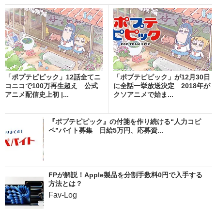
「ポプテピピック」12話全てニ
「ポプテピピック」が12月30日
コニコで100万再生超え 公式
に全話一挙放送決定 2018年が
アニメ配信史上初 |...
クソアニメで始ま...
『ポプテピピック』の付箋を作り続ける“人力コピ
ペ”バイト募集 日給5万円、応募資...
FPが解説！Apple製品を分割手数料0円で入手する
方法とは？
Fav-Log