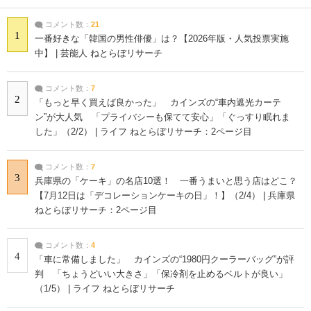
コメント数：
21
1
一番好きな「韓国の男性俳優」は？【2026年版・人気投票実施
中】 | 芸能人 ねとらぼリサーチ
コメント数：
7
2
「もっと早く買えば良かった」 カインズの“車内遮光カーテ
ン”が大人気 「プライバシーも保てて安心」「ぐっすり眠れま
した」（2/2） | ライフ ねとらぼリサーチ：2ページ目
コメント数：
7
3
兵庫県の「ケーキ」の名店10選！ 一番うまいと思う店はどこ？
【7月12日は「デコレーションケーキの日」！】（2/4） | 兵庫県
ねとらぼリサーチ：2ページ目
コメント数：
4
4
「車に常備しました」 カインズの“1980円クーラーバッグ”が評
判 「ちょうどいい大きさ」「保冷剤を止めるベルトが良い」
（1/5） | ライフ ねとらぼリサーチ