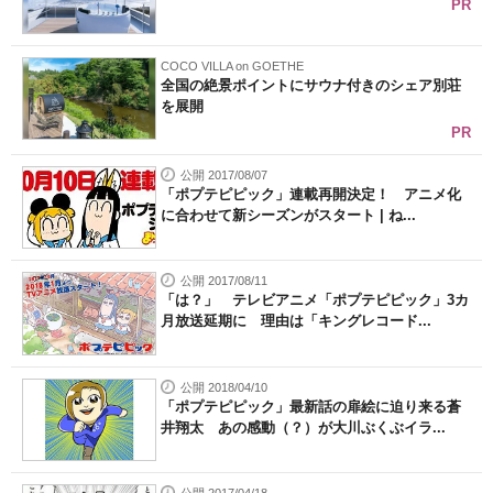
PR
COCO VILLA on GOETHE
全国の絶景ポイントにサウナ付きのシェア別荘
を展開
PR
公開 2017/08/07
「ポプテピピック」連載再開決定！ アニメ化
に合わせて新シーズンがスタート | ね...
公開 2017/08/11
「は？」 テレビアニメ「ポプテピピック」3カ
月放送延期に 理由は「キングレコード...
公開 2018/04/10
「ポプテピピック」最新話の扉絵に迫り来る蒼
井翔太 あの感動（？）が大川ぶくぶイラ...