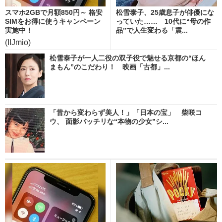
スマホ2GBで月額850円～ 格安
松雪泰子、25歳息子が俳優にな
SIMをお得に使うキャンペーン
っていた…… 10代に“母の作
実施中！
品”で人生変わる「震...
(IIJmio)
松雪泰子が一人二役の双子役で魅せる京都の“ほん
まもん”のこだわり！ 映画「古都」...
「昔から変わらず美人！」「日本の宝」 柴咲コ
ウ、 面影バッチリな“本物の少女”シ...