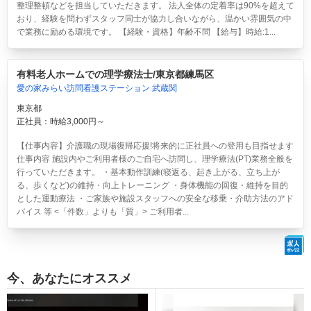
整理整頓などを担当していただきます。 法人全体の定着率は90%を超えて
おり、経験を問わずスタッフ同士が協力し合いながら、温かい雰囲気の中
で業務に励める環境です。 【経験・資格】年齢不問 【給与】時給:1...
有料老人ホームでの理学療法士/東京都練馬区
愛の家みらい訪問看護ステーション 武蔵関
東京都
正社員：時給3,000円～
【仕事内容】介護職の現場復帰応援!将来的に正社員への登用も目指せます
仕事内容 施設内やご利用者様のご自宅へ訪問し、理学療法(PT)業務全般を
行っていただきます。 ・基本動作訓練(寝返る、起き上がる、立ち上が
る、歩くなど)の維持・向上トレーニング ・身体機能の回復・維持を目的
とした運動療法 ・ご家族や施設スタッフへの安全な移乗・介助方法のアド
バイス 等 <「件数」よりも「質」> ご利用者...
今、あなたにオススメ