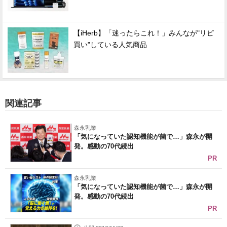
【iHerb】「迷ったらこれ！」みんなが"リピ
買い"している人気商品
関連記事
森永乳業
「気になっていた認知機能が菌で…」森永が開
発。感動の70代続出
PR
森永乳業
「気になっていた認知機能が菌で…」森永が開
発。感動の70代続出
PR