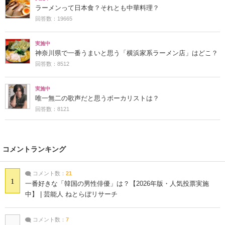
ラーメンって日本食？それとも中華料理？
回答数：19665
実施中
神奈川県で一番うまいと思う「横浜家系ラーメン店」はどこ？
回答数：8512
実施中
唯一無二の歌声だと思うボーカリストは？
回答数：8121
コメントランキング
コメント数：
21
1
一番好きな「韓国の男性俳優」は？【2026年版・人気投票実施
中】 | 芸能人 ねとらぼリサーチ
コメント数：
7