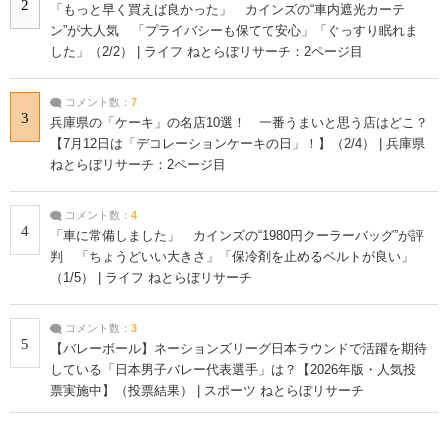
2
「もっと早く買えば良かった」 カインズの“車内遮光カーテ
ン”が大人気 「プライバシーも保てて安心」「ぐっすり眠れま
した」（2/2） | ライフ ねとらぼリサーチ：2ページ目
コメント数：
7
3
兵庫県の「ケーキ」の名店10選！ 一番うまいと思う店はどこ？
【7月12日は「デコレーションケーキの日」！】（2/4） | 兵庫県
ねとらぼリサーチ：2ページ目
コメント数：
4
4
「車に常備しました」 カインズの“1980円クーラーバッグ”が評
判 「ちょうどいい大きさ」「保冷剤を止めるベルトが良い」
（1/5） | ライフ ねとらぼリサーチ
コメント数：
3
5
【バレーボール】ネーションズリーグ日本ラウンドで活躍を期待
している「日本男子バレー代表選手」は？【2026年版・人気投
票実施中】（投票結果） | スポーツ ねとらぼリサーチ