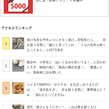
当たる！読者アンケート実施中
アクセスランキング
掛け毛布を半年ぶりにオキシ漬け→翌朝見たら…… 目
1
を疑う光景に「嘘だと言ってくれ」「うちの毛布も怖く
なってきた」と627万表示
散歩中、小学生に「ぬいぐるみが歩いてる！」と言われ
2
た子犬 納得の姿に「最高の褒め言葉！」「遭遇した
い」投稿者に話を聞いた
コメダで680円の「ポテチキ」を注文→出てきたの
3
は……「逆詐欺すぎ」 目を疑う光景に「量間違えた？
w」「溢れかえってますね」
彼氏「娘さんをください！」→父は拳を振り上げ