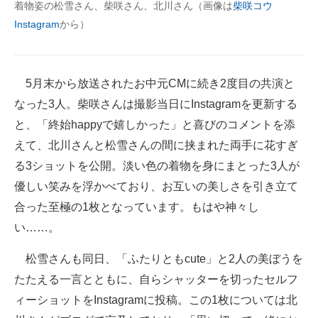
着物姿の松雪さん、柴咲さん、北川さん（画像は
柴咲コウ
企業向けIT製品の総合サイト
Instagram
から）
IT製品の技術・比較・事例
製造業のIT導入・活用を支援
5月末から放送されたお中元CMに続き2度目の共演と
なった3人。柴咲さんは撮影当日にInstagramを更新する
モノづくり技術者専門サイト
と、「終始happyで嬉しかった」と喜びのコメントを添
エレクトロニクス専門サイト
えて、北川さんと松雪さんの間に挟まれた両手に花すぎ
る3ショットを公開。淡い色の着物を身にまとった3人が
電子設計の基本と応用
優しい笑みを浮かべており、お互いの美しさを引き立て
エネルギーの専門メディア
合った至極の1枚となっています。もはや神々し
い……。
建設×テクノロジーの最前線
松雪さんも同日、「ふたりともcute」と2人の美ぼうを
ちょっと気になるネットの話題
たたえる一言とともに、自らシャッターを切ったセルフ
ィーショットをInstagramに投稿。この1枚については北