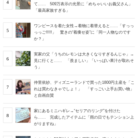
4
て…… 509万表示の光景に「めちゃいいお義父さん」
「最高家族すぎる」
ワンピースを着た女性→着物に着替えると……「すっっ
5
っっご!!!!!」 驚きの“着痩せ姿”に「同一人物なのです
か？」
実家の父「うちのレモンは大きくなりすぎるんじゃ」→
6
見に行くと…… 「羨ましい」「いっぱい果汁が取れそ
う」
仲里依紗、ディズニーランドで買った1800円土産を「こ
7
れは買わなきゃでしょ！」 「すっごい上手お買い物」
と自画自賛
家にあるミニハギレ→“セリアのリング”を付けた
8
ら…… 完成したアイテムに「雨の日でもテンション上
がりますね」