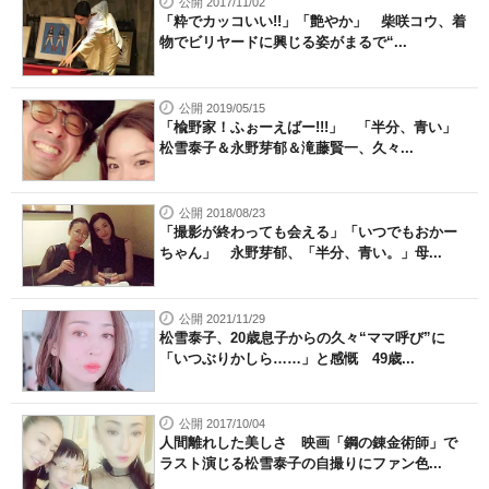
公開 2017/11/02
「粋でカッコいい!!」「艶やか」 柴咲コウ、着
物でビリヤードに興じる姿がまるで“...
公開 2019/05/15
「楡野家！ふぉーえばー!!!」 「半分、青い」
松雪泰子＆永野芽郁＆滝藤賢一、久々...
公開 2018/08/23
「撮影が終わっても会える」「いつでもおかー
ちゃん」 永野芽郁、「半分、青い。」母...
公開 2021/11/29
松雪泰子、20歳息子からの久々“ママ呼び”に
「いつぶりかしら……」と感慨 49歳...
公開 2017/10/04
人間離れした美しさ 映画「鋼の錬金術師」で
ラスト演じる松雪泰子の自撮りにファン色...