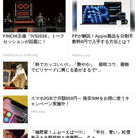
FINCHI主催「IVS2026」トーク
FPが解説！Apple製品を分割手
セッションが話題に！
数料0円で入手する方法とは？
PR(FINCHI on GOETHE)
PR(Fav-Log)
「粋でカッコいい!!」「艶やか」 柴咲コウ、着物
でビリヤードに興じる姿がまるで“...
スマホ2GBで月額850円～ 格安SIMをお得に使うキ
ャンペーン実施中！
PR(IIJmio)
「楡野家！ふぉーえばー!!!」 「半分、青い」松雪
泰子＆永野芽郁＆滝藤賢一、久々...