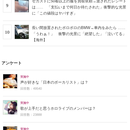
セカストに50着以上の服を買取依頼→渡されたレシート
9
は…… 「支払いまで何日か待たされた」衝撃的な光景
に「この値段はヤバすぎ」
長い間放置されたボロボロのBMW→車内をみたら ……
10
「うわぁ！」 衝撃の光景に「絶望した」「泣いてる」
【海外】
アンケート
実施中
声が好きな「日本のボーカリスト」は？
回答数：49540
実施中
歌が上手だと思うホロライブのメンバーは？
回答数：23888
実施中