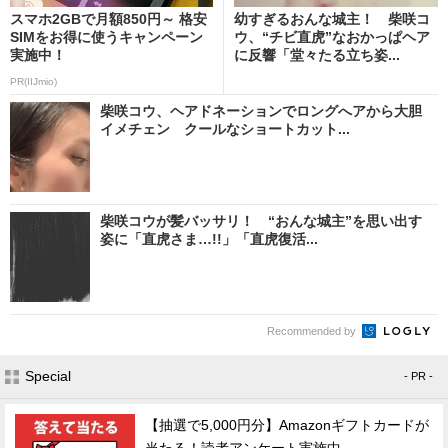
スマホ2GBで月額850円～ 格安
幼すぎるおんな城主！ 柴咲コ
SIMをお得に使うキャンペーン
ウ、“チビ直虎”なおかっぱヘア
実施中！
に反響「堂々たる立ち姿...
PR(IIJmio)
柴咲コウ、ヘアドネーションでロングへアから大胆
イメチェン クールなショートカット...
柴咲コウが髪バッサリ！ “おんな城主”を思い出す
姿に「直虎さま…!!」「直虎復活...
Recommended by
Special
- PR -
【抽選で5,000円分】Amazonギフトカードが