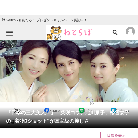
🎁 Switch 2もあたる！ プレゼントキャンペーン実施中！
ねとらぼメニュー
TOP
ニュース
エンタメ
クイズ
グルメ
地域
住まい
教育・育児
動物
リサーチ
2017/10/18 15:00（公開）
X
Share
LINE
hatena
会員記事
「日本の三大美人！」 柴咲コウ、北川景子、松雪泰子
の “着物3ショット”が国宝級の美しさ
もはや神々しい。
メディア
目次を表示
注目記事を集めた総合ページ