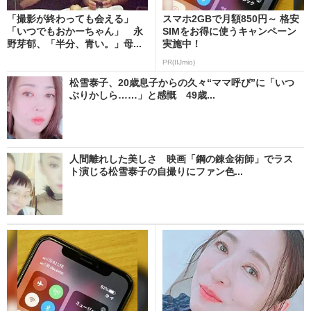
「撮影が終わっても会える」
スマホ2GBで月額850円～ 格安
「いつでもおかーちゃん」 永
SIMをお得に使うキャンペーン
野芽郁、「半分、青い。」母...
実施中！
PR(IIJmio)
松雪泰子、20歳息子からの久々“ママ呼び”に「いつ
ぶりかしら……」と感慨 49歳...
人間離れした美しさ 映画「鋼の錬金術師」でラス
ト演じる松雪泰子の自撮りにファン色...