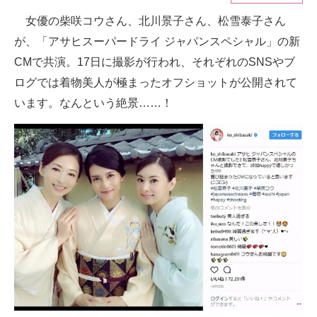
女優の柴咲コウさん、北川景子さん、松雪泰子さん
ITの今と未来を見通す
が、「アサヒスーパードライ ジャパンスペシャル」の新
スマホと通信の最新トレンド
CMで共演。17日に撮影が行われ、それぞれのSNSやブ
ログでは着物美人が極まったオフショットが公開されて
進化するPCとデバイスの未来
います。なんという絶景……！
好きが集まる 比べて選べる
ビジネスと働き方のヒント
AI活用のいまが分かる
企業ITのトレンドを詳説
経営リーダーのコミュニティ
マーケ×ITの今がよく分かる
ITエンジニア向け専門サイト