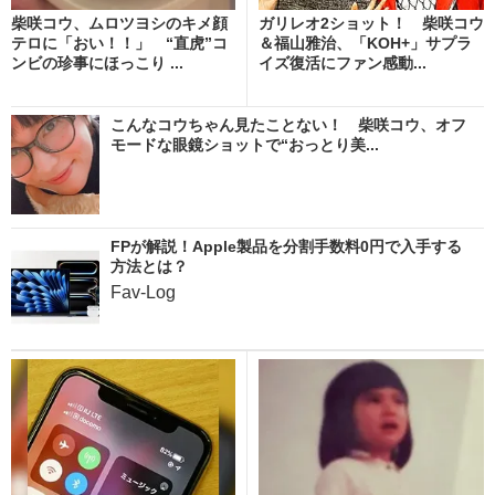
柴咲コウ、ムロツヨシのキメ顔
ガリレオ2ショット！ 柴咲コウ
テロに「おい！！」 “直虎”コ
＆福山雅治、「KOH+」サプラ
ンビの珍事にほっこり ...
イズ復活にファン感動...
こんなコウちゃん見たことない！ 柴咲コウ、オフ
モードな眼鏡ショットで“おっとり美...
FPが解説！Apple製品を分割手数料0円で入手する
方法とは？
Fav-Log