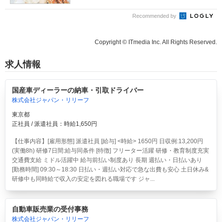
Recommended by
Copyright © ITmedia Inc. All Rights Reserved.
求人情報
国産車ディーラーの納車・引取ドライバー
株式会社ジャパン・リリーフ
東京都
正社員 / 派遣社員：時給1,650円
【仕事内容】[雇用形態] 派遣社員 [給与] <時給> 1650円 日収例:13,200円
(実働8h) 研修7日間:給与同条件 [特徴] フリーター活躍 研修・教育制度充実
交通費支給 ミドル活躍中 給与前払い制度あり 長期 週払い・日払いあり
[勤務時間] 09:30～18:30 日払い・週払い対応で急な出費も安心 土日休み&
研修中も同時給で収入の安定を図れる職場です ジャ...
自動車販売業の受付事務
株式会社ジャパン・リリーフ