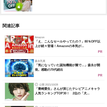
関連記事
Amazon
「え、こんなセールやってたの？」80％OFF以
上が続々登場！Amazonの本気が...
PR
森永乳業
「気になっていた認知機能が菌で…」森永が開
発。感動の70代続出
PR
公開 2021/10/28
「豊崎愛生」さんが演じたテレビアニメキャラ
人気ランキングTOP30！ 2位の「犬...