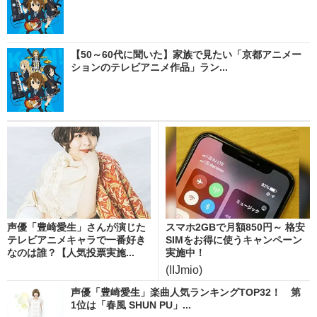
【50～60代に聞いた】家族で見たい「京都アニメー
ションのテレビアニメ作品」ラン...
声優「豊崎愛生」さんが演じた
スマホ2GBで月額850円～ 格安
テレビアニメキャラで一番好き
SIMをお得に使うキャンペーン
なのは誰？【人気投票実施...
実施中！
(IIJmio)
声優「豊崎愛生」楽曲人気ランキングTOP32！ 第
1位は「春風 SHUN PU」...