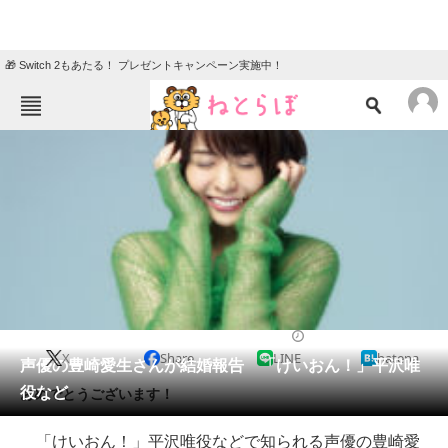
🎁 Switch 2もあたる！ プレゼントキャンペーン実施中！
ねとらぼメニュー
TOP
ニュース
エンタメ
クイズ
グルメ
地域
住まい
教育・育児
動物
リサーチ
2017/10/26 23:18（公開）
X
Share
LINE
hatena
会員記事
声優の豊崎愛生さんが結婚報告 「けいおん！」平沢唯
役など
おめでとうございます！
メディア
「けいおん！」平沢唯役などで知られる声優の豊崎愛
注目記事を集めた総合ページ