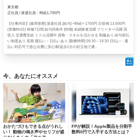
東京都
正社員 / 派遣社員：時給1,700円
【仕事内容】[雇用形態] 派遣社員 [給与] <時給> 1700円 日収例:13,600円
(実働8h/日) 研修7日間:給与同条件 [特徴] 未経験者活躍 フリーター活躍 高
収入 交通費支給 ミドル活躍中 資格・スキルを活かせる 制服あり 給与前払
い制度あり 長期 週払い・日払いあり [勤務時間] 09:30～18:30 日払い・週
払い対応可で急な出費に安心!駅徒歩1分の好立地で通...
今、あなたにオススメ
おかたづけもできる点がうれし
FPが解説！Apple製品を分割手
い！ 動物の鳴き声やセリフが盛
数料0円で入手する方法とは？