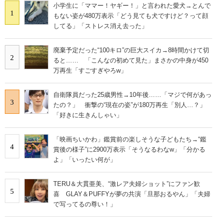
小学生に「ママー！ヤギー！」と言われた愛犬→とんで
1
もない姿が480万表示「どう見ても犬ですけど？って顔
してる」「ストレス消え去った」
廃棄予定だった“100キロ”の巨大スイカ→8時間かけて切
2
ると…… 「こんなの初めて見た」まさかの中身が450
万再生「すごすぎやろw」
自衛隊員だった25歳男性→10年後……「マジで何があっ
3
たの？」 衝撃の“現在の姿”が180万再生「別人…？」
「好きに生きんしゃい」
「映画ちいかわ」鑑賞前の楽しそうな子どもたち→“鑑
4
賞後の様子”に2900万表示「そうなるわなw」「分かる
よ」「いったい何が」
TERU＆大貫亜美、“激レア夫婦ショット”にファン歓
5
喜 GLAY＆PUFFYが夢の共演「旦那おるやん」「夫婦
で写ってるの尊い！」