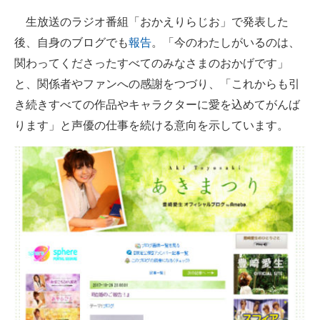
企業向けIT製品の総合サイト
生放送のラジオ番組「おかえりらじお」で発表した
後、自身のブログでも
報告
。「今のわたしがいるのは、
IT製品の技術・比較・事例
関わってくださったすべてのみなさまのおかげです」
製造業のIT導入・活用を支援
と、関係者やファンへの感謝をつづり、「これからも引
き続きすべての作品やキャラクターに愛を込めてがんば
モノづくり技術者専門サイト
ります」と声優の仕事を続ける意向を示しています。
エレクトロニクス専門サイト
電子設計の基本と応用
エネルギーの専門メディア
建設×テクノロジーの最前線
ちょっと気になるネットの話題