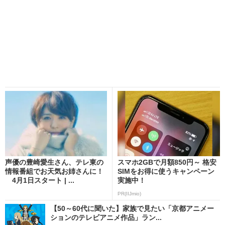
声優の豊崎愛生さん、テレ東の
スマホ2GBで月額850円～ 格安
情報番組でお天気お姉さんに！
SIMをお得に使うキャンペーン
4月1日スタート | ...
実施中！
PR(IIJmio)
【50～60代に聞いた】家族で見たい「京都アニメー
ションのテレビアニメ作品」ラン...