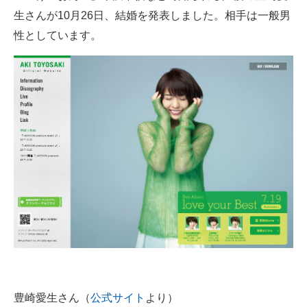
生さんが10月26日、結婚を発表しました。相手は一般男
ITの今と未来を見通す
性としています。
スマホと通信の最新トレンド
進化するPCとデバイスの未来
好きが集まる 比べて選べる
ビジネスと働き方のヒント
AI活用のいまが分かる
企業ITのトレンドを詳説
経営リーダーのコミュニティ
マーケ×ITの今がよく分かる
ITエンジニア向け専門サイト
豊崎愛生さん（
公式サイト
より）