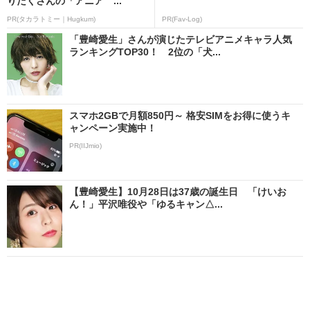
りだくさんの「アニア ...
PR(タカラトミー｜Hugkum)
PR(Fav-Log)
「豊崎愛生」さんが演じたテレビアニメキャラ人気
ランキングTOP30！ 2位の「犬...
スマホ2GBで月額850円～ 格安SIMをお得に使うキ
ャンペーン実施中！
PR(IIJmio)
【豊崎愛生】10月28日は37歳の誕生日 「けいお
ん！」平沢唯役や「ゆるキャン△...