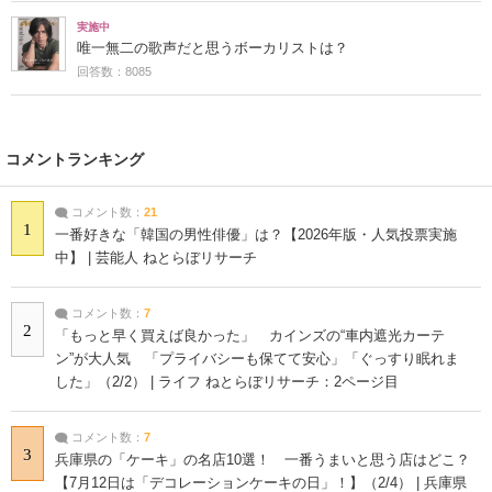
実施中
唯一無二の歌声だと思うボーカリストは？
回答数：8085
コメントランキング
コメント数：
21
1
一番好きな「韓国の男性俳優」は？【2026年版・人気投票実施
中】 | 芸能人 ねとらぼリサーチ
コメント数：
7
2
「もっと早く買えば良かった」 カインズの“車内遮光カーテ
ン”が大人気 「プライバシーも保てて安心」「ぐっすり眠れま
した」（2/2） | ライフ ねとらぼリサーチ：2ページ目
コメント数：
7
3
兵庫県の「ケーキ」の名店10選！ 一番うまいと思う店はどこ？
【7月12日は「デコレーションケーキの日」！】（2/4） | 兵庫県