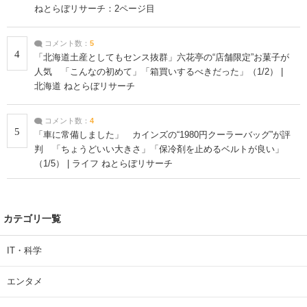
ねとらぼリサーチ：2ページ目
コメント数：
5
4
「北海道土産としてもセンス抜群」六花亭の“店舗限定”お菓子が
人気 「こんなの初めて」「箱買いするべきだった」（1/2） |
北海道 ねとらぼリサーチ
コメント数：
4
5
「車に常備しました」 カインズの“1980円クーラーバッグ”が評
判 「ちょうどいい大きさ」「保冷剤を止めるベルトが良い」
（1/5） | ライフ ねとらぼリサーチ
カテゴリ一覧
IT・科学
エンタメ