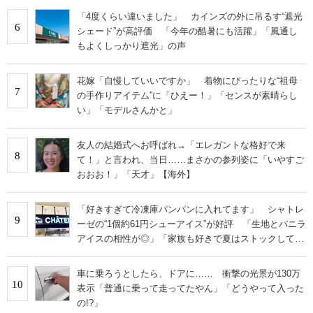
「4度くらい違いました」 カインズの外に吊るす“遮光
6
シェード”が高評価 「今年の酷暑にも活躍」「風通し
もよくしっかり遮光」の声
花嫁「自慢していいですか」 着物にぴったりな“祖母
7
の手作りアイテム”に「ひえー！」「センスが素晴らし
い」「モデルさんかと」
友人の結婚式へお呼ばれ→「エレガントな格好で来
8
て！」と言われ、当日……まさかの参列姿に「いやすご
おおお！」「天才」【海外】
「好きすぎて冷凍庫パンパンに入れてます」 シャトレ
9
ーゼの“1個約61円シューアイス”が好評 「生地とバニラ
アイスの相性が◎」「家族も好きで夏はストックして
る」
車に乗ろうとしたら、ドアに…… 衝撃の光景が130万
10
表示「普通に乗って走ってたやん」「どうやって入った
の!?」