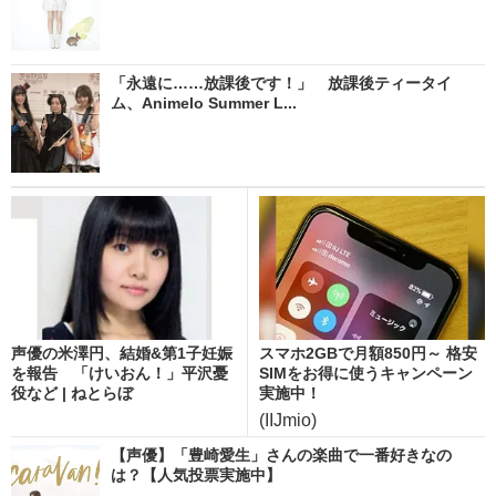
「永遠に……放課後です！」 放課後ティータイ
ム、Animelo Summer L...
声優の米澤円、結婚&第1子妊娠
スマホ2GBで月額850円～ 格安
を報告 「けいおん！」平沢憂
SIMをお得に使うキャンペーン
役など | ねとらぼ
実施中！
(IIJmio)
【声優】「豊崎愛生」さんの楽曲で一番好きなの
は？【人気投票実施中】