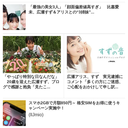
「最強の美女3人」「顔面偏差値高すぎ」 比嘉愛
未、広瀬すず＆アリスとの“3姉妹”...
「やっぱり特別な日なんだな」
広瀬アリス、すず 実兄逮捕に
20歳を迎えた広瀬すず、ブロ
コメント「多くの方にご迷惑、
グで感謝と抱負「見たこ...
ご心配をおかけして申し訳...
スマホ2GBで月額850円～ 格安SIMをお得に使うキ
ャンペーン実施中！
(IIJmio)