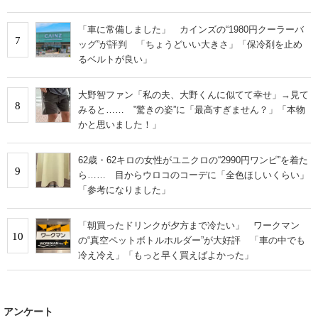
「車に常備しました」 カインズの“1980円クーラーバ
7
ッグ”が評判 「ちょうどいい大きさ」「保冷剤を止め
るベルトが良い」
大野智ファン「私の夫、大野くんに似てて幸せ」→見て
8
みると…… ‟驚きの姿”に「最高すぎません？」「本物
かと思いました！」
62歳・62キロの女性がユニクロの“2990円ワンピ”を着た
9
ら…… 目からウロコのコーデに「全色ほしいくらい」
「参考になりました」
「朝買ったドリンクが夕方まで冷たい」 ワークマン
10
の“真空ペットボトルホルダー”が大好評 「車の中でも
冷え冷え」「もっと早く買えばよかった」
アンケート