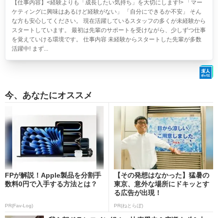
【仕事内容】<経験よりも「成長したい気持ち」を大切にします!> 「マー
ケティングに興味はあるけど経験がない」 「自分にできるか不安」 そん
な方も安心してください。 現在活躍しているスタッフの多くが未経験から
スタートしています。 最初は先輩のサポートを受けながら、少しずつ仕事
を覚えていける環境です。 仕事内容 未経験からスタートした先輩が多数
活躍中! まず...
今、あなたにオススメ
FPが解説！Apple製品を分割手
【その発想はなかった】猛暑の
数料0円で入手する方法とは？
東京、意外な場所にドキッとす
る広告が出現！
PR(Fav-Log)
PR(ねとらぼ)