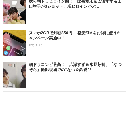
我ら朝ドラヒロイン組！ 比嘉愛未＆広瀬すず＆山
口智子が3ショット、現ヒロインがぶ...
スマホ2GBで月額850円～ 格安SIMをお得に使うキ
ャンペーン実施中！
PR(IIJmio)
朝ドラコンビ最高！ 広瀬すず＆永野芽郁、「なつ
ぞら」撮影現場での“なつ＆鈴愛”2...