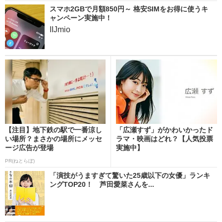
スマホ2GBで月額850円～ 格安SIMをお得に使うキ
ャンペーン実施中！
IIJmio
【注目】地下鉄の駅で一番涼し
「広瀬すず」がかわいかったド
い場所？まさかの場所にメッセ
ラマ・映画はどれ？【人気投票
ージ広告が登場
実施中】
PR(ねとらぼ)
「演技がうますぎて驚いた25歳以下の女優」ランキ
ングTOP20！ 芦田愛菜さんを...