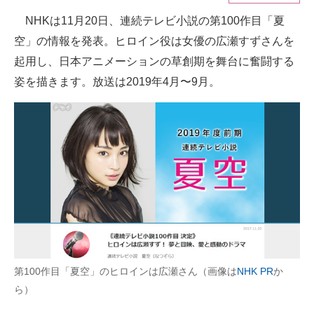
NHKは11月20日、連続テレビ小説の第100作目「夏
ITの今と未来を見通す
空」の情報を発表。ヒロイン役は女優の広瀬すずさんを
スマホと通信の最新トレンド
起用し、日本アニメーションの草創期を舞台に奮闘する
姿を描きます。放送は2019年4月〜9月。
進化するPCとデバイスの未来
好きが集まる 比べて選べる
ビジネスと働き方のヒント
AI活用のいまが分かる
企業ITのトレンドを詳説
経営リーダーのコミュニティ
マーケ×ITの今がよく分かる
第100作目「夏空」のヒロインは広瀬さん（画像は
NHK PR
か
ら）
ITエンジニア向け専門サイト