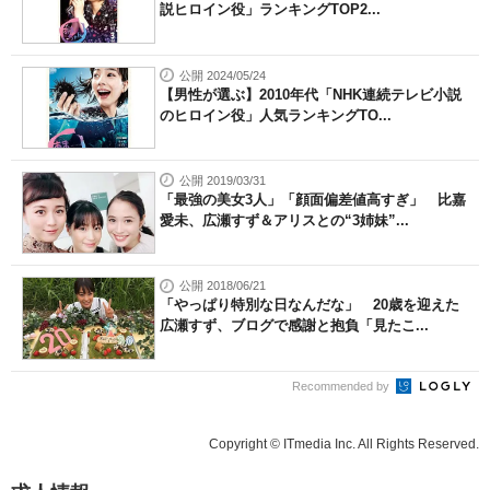
説ヒロイン役」ランキングTOP2...
公開 2024/05/24
【男性が選ぶ】2010年代「NHK連続テレビ小説
のヒロイン役」人気ランキングTO...
公開 2019/03/31
「最強の美女3人」「顔面偏差値高すぎ」 比嘉
愛未、広瀬すず＆アリスとの“3姉妹”...
公開 2018/06/21
「やっぱり特別な日なんだな」 20歳を迎えた
広瀬すず、ブログで感謝と抱負「見たこ...
Recommended by
Copyright © ITmedia Inc. All Rights Reserved.