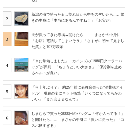
る」
新潟の海で拾った石→割れ目から中をのぞいたら……驚
2
きの中身に「本当にあるんですね！」「お宝だ」
夫が買ってきた赤福→開けたら…… まさかの中身に
3
「お店に電話してしまいそう」「さすがに初めて見まし
た笑」と107万表示
「車に常備しました」 カインズの“1980円クーラーバ
4
ッグ”が評判 「ちょうどいい大きさ」「保冷剤を止め
るベルトが良い」
「何十年ぶり？」 約25年前に表舞台去った“消費税アイ
5
ドル” 現在の姿にネット衝撃「いくつになってもかわ
いい」「また会えるなんて」
しまむらで買った3000円のバッグ→「何か入ってる！」
6
と開けたら…… まさかの中身に「買いに走った」「コ
スパ良すぎる」