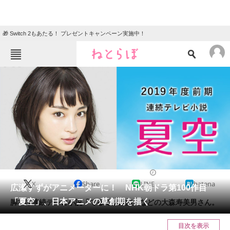
🎁 Switch 2もあたる！ プレゼントキャンペーン実施中！
ねとらぼメニュー
TOP
ニュース
エンタメ
クイズ
グルメ
地域
住まい
教育・育児
動物
リサーチ
2017/11/20 17:45（公開）
X
Share
LINE
hatena
会員記事
広瀬すずがアニメーターに！ NHK朝ドラ第100作目
「夏空」、日本アニメの草創期を描く
脚本は連続テレビ小説「てるてる家族」などの大森寿美男さん。
メディア
目次を表示
注目記事を集めた総合ページ