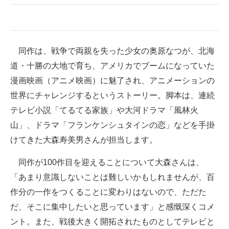
企業向けIT製品の総合サイト
IT製品の技術・比較・事例
同作は、戦争で両親を失った少女の奥原なつが、北海
製造業のIT導入・活用を支援
道・十勝の大地で育ち、アメリカでブームになっていた
モノづくり技術者専門サイト
漫画映画（アニメ映画）に魅了され、アニメーションの
世界にチャレンジするというストーリー。脚本は、連続
エレクトロニクス専門サイト
テレビ小説「てるてる家族」や大河ドラマ「風林火
電子設計の基本と応用
山」、ドラマ「フランケンシュタインの恋」などを手掛
けてきた大森寿美男さんが担当します。
エネルギーの専門メディア
同作が100作目を迎えることについて大森さんは、
建設×テクノロジーの最前線
「あまり意識しないことは難しいかもしれませんが、百
ちょっと気になるネットの話題
作分の一作をつくることに変わりはないので、ただた
だ、そこに集中したいと思っています」と感慨深くコメ
ント。また、戦後大きく開拓されたものとしてテレビと