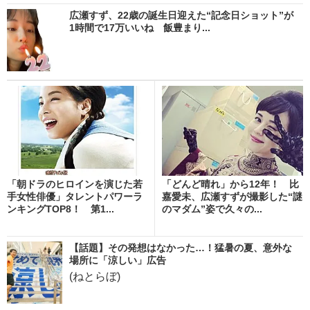
広瀬すず、22歳の誕生日迎えた“記念日ショット”が
1時間で17万いいね 飯豊まり...
「朝ドラのヒロインを演じた若
「どんど晴れ」から12年！ 比
手女性俳優」タレントパワーラ
嘉愛未、広瀬すずが撮影した“謎
ンキングTOP8！ 第1...
のマダム”姿で久々の...
【話題】その発想はなかった…！猛暑の夏、意外な
場所に「涼しい」広告
(ねとらぼ)