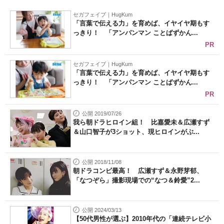
セガフェイブ｜HugKum
「言葉で伝える力」を育めば、イヤイヤ期もす
っきり！ 「アンパンマン ことばずかん...
PR
セガフェイブ｜HugKum
「言葉で伝える力」を育めば、イヤイヤ期もす
っきり！ 「アンパンマン ことばずかん...
PR
公開 2019/07/26
我ら朝ドラヒロイン組！ 比嘉愛未＆広瀬すず
＆山口智子が3ショット、現ヒロインがぶ...
公開 2018/11/08
朝ドラコンビ最高！ 広瀬すず＆永野芽郁、
「なつぞら」撮影現場での“なつ＆鈴愛”2...
公開 2024/03/13
【50代男性が選ぶ】2010年代の「連続テレビ小