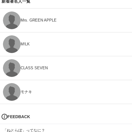
新着著名人一覧
Mrs. GREEN APPLE
M!LK
CLASS SEVEN
モナキ
FEEDBACK
「ねとらぼ」ってなに？