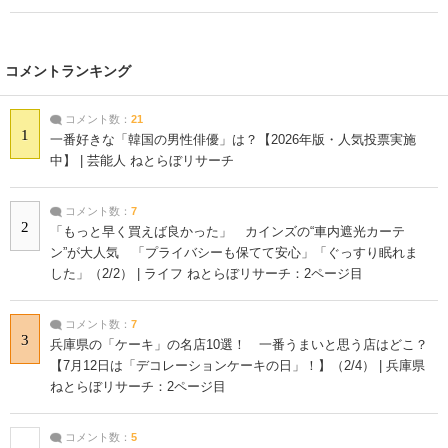
コメントランキング
コメント数：
21
1
一番好きな「韓国の男性俳優」は？【2026年版・人気投票実施
中】 | 芸能人 ねとらぼリサーチ
コメント数：
7
2
「もっと早く買えば良かった」 カインズの“車内遮光カーテ
ン”が大人気 「プライバシーも保てて安心」「ぐっすり眠れま
した」（2/2） | ライフ ねとらぼリサーチ：2ページ目
コメント数：
7
3
兵庫県の「ケーキ」の名店10選！ 一番うまいと思う店はどこ？
【7月12日は「デコレーションケーキの日」！】（2/4） | 兵庫県
ねとらぼリサーチ：2ページ目
コメント数：
5