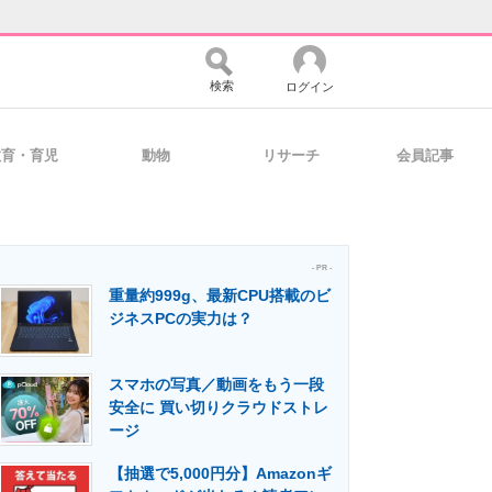
検索
ログイン
教育・育児
動物
リサーチ
会員記事
バイスの未来
好きが集まる 比べて選べる
- PR -
重量約999g、最新CPU搭載のビ
コミュニティ
マーケ×ITの今がよく分かる
ジネスPCの実力は？
スマホの写真／動画をもう一段
・活用を支援
安全に 買い切りクラウドストレ
ージ
【抽選で5,000円分】Amazonギ