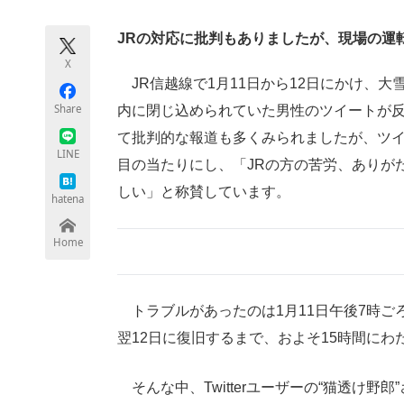
モノづくり技術者専門サイト
エレクトロ
JRの対応に批判もありましたが、現場の運
X
JR信越線で1月11日から12日にかけ、大
ちょっと気になるネットの話題
Share
内に閉じ込められていた男性のツイートが反
て批判的な報道も多くみられましたが、ツ
LINE
目の当たりにし、「JRの方の苦労、ありが
しい」と称賛しています。
hatena
Home
トラブルがあったのは1月11日午後7時ご
翌12日に復旧するまで、およそ15時間にわ
そんな中、Twitterユーザーの“猫透け野郎