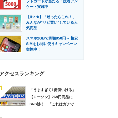
フトカードが当たる！読者アン
門メディア
建設×テクノロジーの最前線
ケート実施中
【iHerb】「迷ったらこれ！」
みんなが"リピ買い"している人
気商品
スマホ2GBで月額850円～ 格安
SIMをお得に使うキャンペーン
実施中！
アクセスランキング
1
「うますぎて1億個いける」
【ローソン】268円商品に
SNS沸く 「これはガチで美
味い」「毎食これがいい」