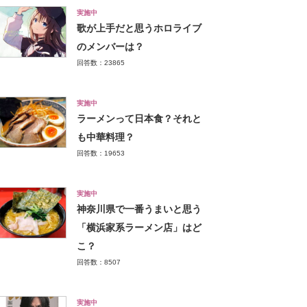
実施中
歌が上手だと思うホロライブ
のメンバーは？
回答数：23865
実施中
ラーメンって日本食？それと
も中華料理？
回答数：19653
実施中
神奈川県で一番うまいと思う
「横浜家系ラーメン店」はど
こ？
回答数：8507
実施中