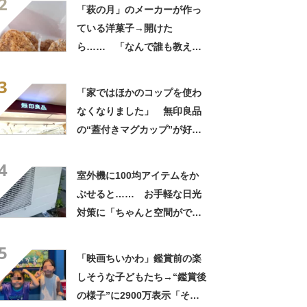
2
「萩の月」のメーカーが作っ
ている洋菓子→開けた
ら…… 「なんで誰も教えて
くれなかったんだ」驚きの中
3
身に「バレたか」「えっ食べ
「家ではほかのコップを使わ
たい」
なくなりました」 無印良品
の“蓋付きマグカップ”が好
評 「良すぎて家族分購入」
4
「朝のコーヒーが昼過ぎまで
室外機に100均アイテムをか
温かい」
ぶせると…… お手軽な日光
対策に「ちゃんと空間ができ
てグー」「これで楽します」
5
「映画ちいかわ」鑑賞前の楽
しそうな子どもたち→“鑑賞後
の様子”に2900万表示「そう