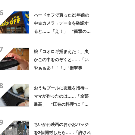
なるわなw」「分かるよ」
6
「いったい何が」
ハードオフで買った23年前の
中古カメラ→データを確認す
ると……「え！」 “衝撃の中
身”に「そんなことあるのか」
7
「ドラマのような展開」
娘「コオロギ捕まえた！」虫
かごの中をのぞくと……「い
やぁぁあ！！！」“衝撃事
実”が160万再生「知らぬが
8
仏」
おうちプールに友達を招待→
ママが作ったのは……「全部
最高」 “圧巻の料理”に「う
っひょ～！」「勝手におっじ
9
ゃまっしまーーす！」
ちいかわ映画のおかおバッジ
を2個開封したら……「許され