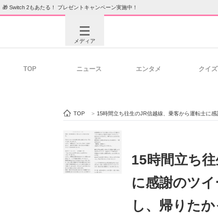
🎁 Switch 2もあたる！ プレゼントキャンペーン実施中！
メディア
TOP
ニュース
エンタメ
クイズ
注目記事を集めた総合ページ
ITの今
TOP
>
15時間立ち往生のJR信越線、乗客から運転士に
ビジネスと働き方のヒント
AI活用
15時間立ち
に感謝のツイ
ITエンジニア向け専門サイト
企業向けI
し、帰りたか