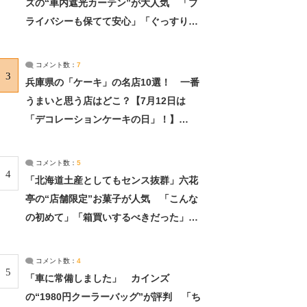
ズの“車内遮光カーテン”が大人気 「プ
ライバシーも保てて安心」「ぐっすり眠
れました」（2/2） | ライフ ねとらぼリ
サーチ：2ページ目
コメント数：
7
3
兵庫県の「ケーキ」の名店10選！ 一番
うまいと思う店はどこ？【7月12日は
「デコレーションケーキの日」！】
（2/4） | 兵庫県 ねとらぼリサーチ：2ペ
ージ目
コメント数：
5
4
「北海道土産としてもセンス抜群」六花
亭の“店舗限定”お菓子が人気 「こんな
の初めて」「箱買いするべきだった」
（1/2） | 北海道 ねとらぼリサーチ
コメント数：
4
5
「車に常備しました」 カインズ
の“1980円クーラーバッグ”が評判 「ち