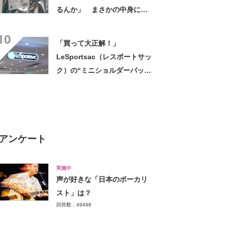
るんか」 まさかの中身に
「そんなことある!?」「大当
10
たりだ……な！」
「買って大正解！」
LeSportsac（レスポートサッ
ク）の“ミニショルダーバッ
グ”が高評価 「軽いし、しっ
かりした作り」「持っている
だけで気分があがる」
アンケート
実施中
声が好きな「日本のボーカリ
スト」は？
回答数：49498