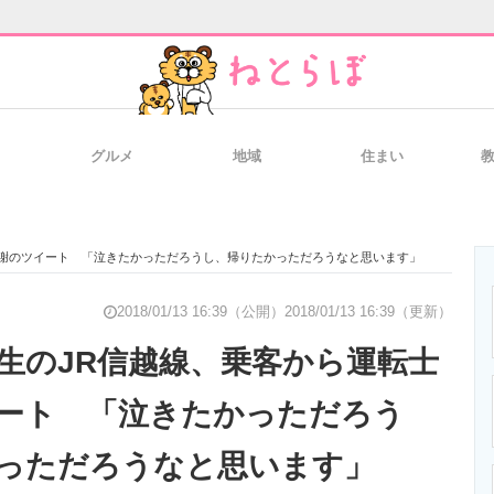
グルメ
地域
住まい
と未来を見通す
スマホと通信の最新トレンド
進化するPCとデ
感謝のツイート 「泣きたかっただろうし、帰りたかっただろうなと思います」
のいまが分かる
企業ITのトレンドを詳説
経営リーダーの
2018/01/13 16:39（公開）
2018/01/13 16:39（更新）
往生のJR信越線、乗客から運転士
ート 「泣きたかっただろう
T製品の総合サイト
IT製品の技術・比較・事例
製造業のIT導入
っただろうなと思います」