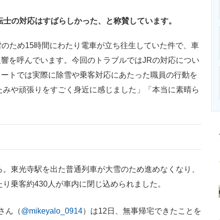
ニクス専門サイト
電子設計の基本と応用
エネルギーの専
転士の対応はすばらしかった、と称賛しています。
雪のため15時間にわたり電車が立ち往生していた件で、車
響を呼んでいます。今回のトラブルではJRの対応につい
イートでは実際に除雪や乗客対応にあたった職員の行動を
たみや頑張りをすごく身近に感じました」「本当に素晴ら
ろ。東光寺駅を出た普通列車が大雪のため進めなくなり、
たり乗客約430人が車内に閉じ込められました。
”さん（
@mikeyalo_0914
）は12日、無事帰宅できたことを