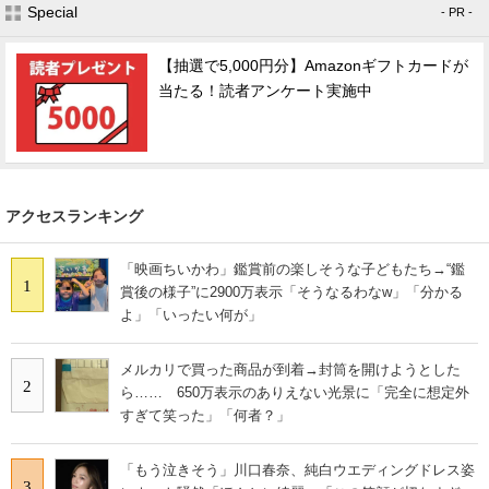
Special
- PR -
【抽選で5,000円分】Amazonギフトカードが
当たる！読者アンケート実施中
アクセスランキング
「映画ちいかわ」鑑賞前の楽しそうな子どもたち→“鑑
1
賞後の様子”に2900万表示「そうなるわなw」「分かる
よ」「いったい何が」
メルカリで買った商品が到着→封筒を開けようとした
2
ら…… 650万表示のありえない光景に「完全に想定外
すぎて笑った」「何者？」
「もう泣きそう」川口春奈、純白ウエディングドレス姿
3