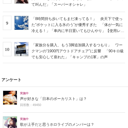
て叫んだ」「スーパーオシャレ」
「8時間持ち歩いてもまだ凍ってる！」 炎天下で使っ
9
た“ポケットに入る氷のう”が優秀すぎた 「体が一気に
冷える！」「車内に半日置いてもひんやり」【使用レビ
ュー】
「家族分を購入、もう3脚追加購入するつもり」 ワー
10
クマンの“1900円アウトドアチェア”に反響 「90キロ級
でも安心して座れた」「キャンプの1軍」の声
アンケート
実施中
声が好きな「日本のボーカリスト」は？
回答数：49450
実施中
歌が上手だと思うホロライブのメンバーは？