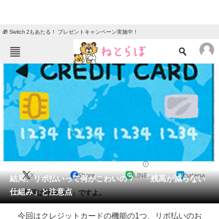
🎁 Switch 2もあたる！ プレゼントキャンペーン実施中！
ねとらぼメニュー
TOP
ニュース
エンタメ
クイズ
グルメ
地域
住まい
教育・育児
動物
リサーチ
2018/01/23 11:00（公開）
X
Share
LINE
hatena
会員記事
結局、リボ払いって何がこわいの？ 「残高が減らない
仕組み」と注意点
「ご利用は計画的に」ですよ。
メディア
今回はクレジットカードの機能の1つ、リボ払いのお
注目記事を集めた総合ページ