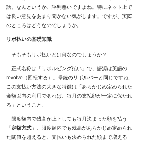
話。なんというか、評判悪いですよね。特にネット上で
ITの今と未来を見通す
は良い意見をあまり聞かない気がします。ですが、実際
のところはどうなのでしょうか。
スマホと通信の最新トレンド
リボ払いの基礎知識
進化するPCとデバイスの未来
好きが集まる 比べて選べる
そもそもリボ払いとは何なのでしょうか？
ビジネスと働き方のヒント
正式名称は「リボルビング払い」で、語源は英語の
revolve（回転する）。拳銃のリボルバーと同じですね。
AI活用のいまが分かる
この支払い方法の大きな特徴は「あらかじめ定められた
企業ITのトレンドを詳説
金額以内の利用であれば、毎月の支払額が一定に保たれ
る」ということ。
経営リーダーのコミュニティ
限度額内で残高が上下しても毎月決まった額を払う
マーケ×ITの今がよく分かる
「
定額方式
」、限度額内でも残高があらかじめ定められ
ITエンジニア向け専門サイト
た閾値を超えると、支払いも決められた額まで増える