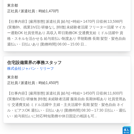
東京都
正社員 / 派遣社員：時給1,470円
【仕事内容】[雇用形態] 派遣社員 [給与] <時給> 1470円 日収例:13,598円
(実働8h、残業1h/日) 研修なし [特徴] 未経験者活躍 フリーター活躍 マイカ
ー通勤OK 社員登用あり 高収入 即日勤務OK 交通費支給 ミドル活躍中 資
格・スキルを活かせる 給与前払い制度あり 早朝勤務 長期 髪型・髪色自由
週払い・日払いあり [勤務時間] 06:00～15:00 日...
住宅設備業界の事務スタッフ
株式会社ジャパン・リリーフ
東京都
正社員 / 派遣社員：時給1,450円
【仕事内容】[雇用形態] 派遣社員 [給与] <時給> 1450円 日収例:11,600円
(実働8h/日) 研修無 [特徴] 未経験者活躍 服装自由 長期休暇あり 社員登用あ
り 交通費支給 ミドル活躍中 主婦・主夫活躍中 長期 髪型・髪色自由 ネイ
ル・ピアスOK 週払い・日払いあり [勤務時間] 08:30～17:30 日払い・週払
い・給与前払いに対応!時短勤務や休日固定の相談も可...