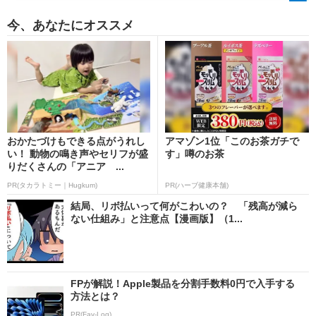
今、あなたにオススメ
おかたづけもできる点がうれし
アマゾン1位「このお茶ガチで
い！ 動物の鳴き声やセリフが盛
す」噂のお茶
りだくさんの「アニア ...
PR(タカラトミー｜Hugkum)
PR(ハーブ健康本舗)
結局、リボ払いって何がこわいの？ 「残高が減ら
ない仕組み」と注意点【漫画版】（1...
FPが解説！Apple製品を分割手数料0円で入手する
方法とは？
PR(Fav-Log)