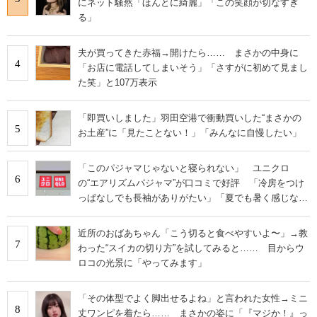
にネット騒然「ほんとに綺麗」「この笑顔が切なすぎ
る」
夫が買ってきた赤福→開けたら…… まさかの中身に
4
「お店に電話してしまいそう」「さすがに初めて見まし
た笑」と107万表示
「即買いしました」羽田空港で衝動買いした“まさかの
5
お土産”に「見たことない！」「みんなに自慢したい」
「このパジャマじゃないと寝られない」 ユニクロ
6
の“エアリズムパジャマ”が口コミで好評 「冷房をつけ
っぱなしでも長袖がありがたい」「夏でも暑く感じな
い」
近所のおばあちゃん「こう切ると食べやすいよ〜」→教
7
わった“スイカの切り方”を試してみると…… 目からウ
ロコの光景に「やってみます」
「その体型でよく脚出せるよね」と言われた女性→ミニ
8
丈ワンピを着たら…… まさかの姿に「『マジか！』っ