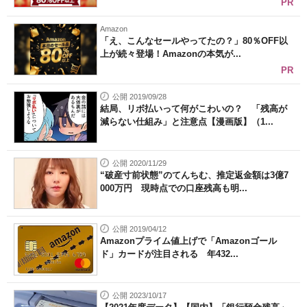
PR
Amazon
「え、こんなセールやってたの？」80％OFF以
上が続々登場！Amazonの本気が...
PR
公開 2019/09/28
結局、リボ払いって何がこわいの？ 「残高が
減らない仕組み」と注意点【漫画版】（1...
公開 2020/11/29
“破産寸前状態”のてんちむ、推定返金額は3億7
000万円 現時点での口座残高も明...
公開 2019/04/12
Amazonプライム値上げで「Amazonゴール
ド」カードが注目される 年432...
公開 2023/10/17