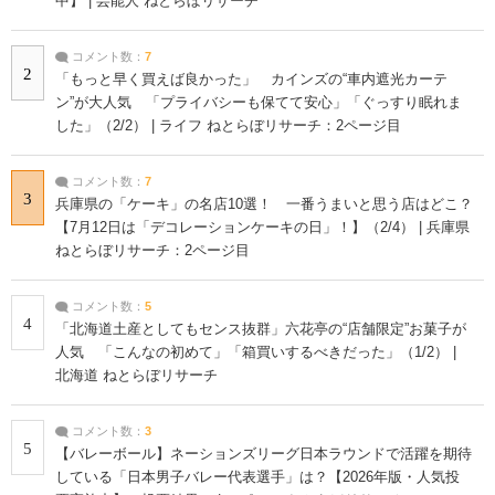
中】 | 芸能人 ねとらぼリサーチ
コメント数：
7
2
「もっと早く買えば良かった」 カインズの“車内遮光カーテ
ン”が大人気 「プライバシーも保てて安心」「ぐっすり眠れま
した」（2/2） | ライフ ねとらぼリサーチ：2ページ目
コメント数：
7
3
兵庫県の「ケーキ」の名店10選！ 一番うまいと思う店はどこ？
【7月12日は「デコレーションケーキの日」！】（2/4） | 兵庫県
ねとらぼリサーチ：2ページ目
コメント数：
5
4
「北海道土産としてもセンス抜群」六花亭の“店舗限定”お菓子が
人気 「こんなの初めて」「箱買いするべきだった」（1/2） |
北海道 ねとらぼリサーチ
コメント数：
3
5
【バレーボール】ネーションズリーグ日本ラウンドで活躍を期待
している「日本男子バレー代表選手」は？【2026年版・人気投