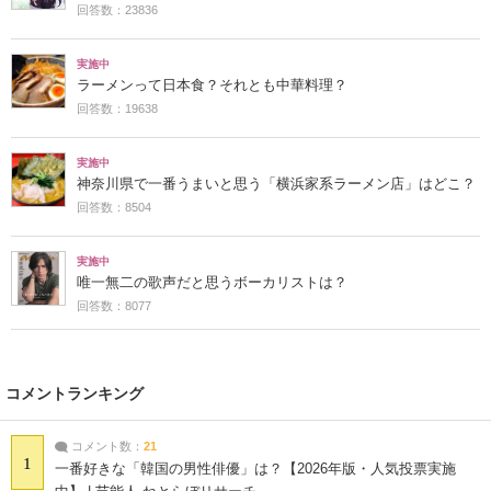
回答数：23836
実施中
ラーメンって日本食？それとも中華料理？
回答数：19638
実施中
神奈川県で一番うまいと思う「横浜家系ラーメン店」はどこ？
回答数：8504
実施中
唯一無二の歌声だと思うボーカリストは？
回答数：8077
コメントランキング
コメント数：
21
1
一番好きな「韓国の男性俳優」は？【2026年版・人気投票実施