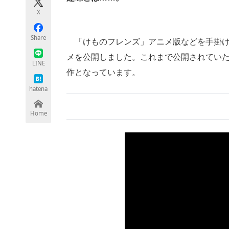
モノづくり技術者専門サイト
エレクトロ
X
Share
「けものフレンズ」アニメ版などを手掛けたたつき
メを公開しました。これまで公開されてい
ちょっと気になるネットの話題
LINE
作となっています。
hatena
Home