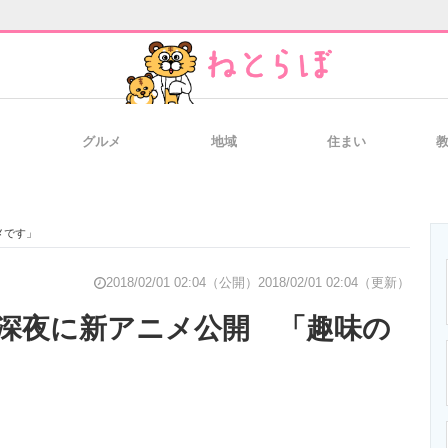
グルメ
地域
住まい
と未来を見通す
スマホと通信の最新トレンド
進化するPCとデ
メです」
のいまが分かる
企業ITのトレンドを詳説
経営リーダーの
2018/02/01 02:04（公開）
2018/02/01 02:04（更新）
深夜に新アニメ公開 「趣味の
T製品の総合サイト
IT製品の技術・比較・事例
製造業のIT導入