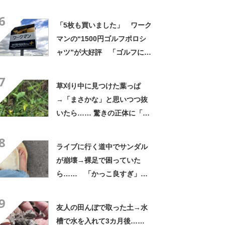
よかった」「そういう使い道
6
もあったのか」
「5枚も買いました」 ワーク
マンの“1500円ゴルフポロシ
ャツ”が大好評 「ゴルフにも
普段使いにも最適」「汗をか
7
いてもすぐ乾く」「全てに大
草刈り中に見つけた葉っぱ
満足しています」
→「まさかな」と思いつつ抜
いたら…… 驚きの正体に「お
宝やね」「生命力すごい」
8
ライブに行く道中でサンダル
が崩壊→裸足で困っていた
ら…… 「かっこ良すぎ」ま
さかの展開に感動「こういう
9
人に私もなりたい」
友人の田んぼで取った土→水
槽で水を入れて3カ月後……