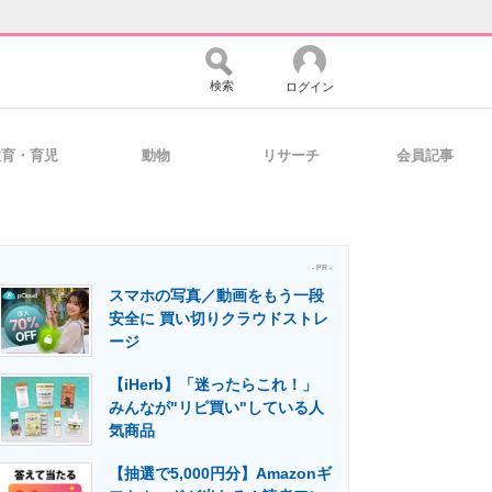
検索
ログイン
教育・育児
動物
リサーチ
会員記事
バイスの未来
好きが集まる 比べて選べる
- PR -
スマホの写真／動画をもう一段
コミュニティ
マーケ×ITの今がよく分かる
安全に 買い切りクラウドストレ
ージ
【iHerb】「迷ったらこれ！」
・活用を支援
みんなが"リピ買い"している人
気商品
【抽選で5,000円分】Amazonギ