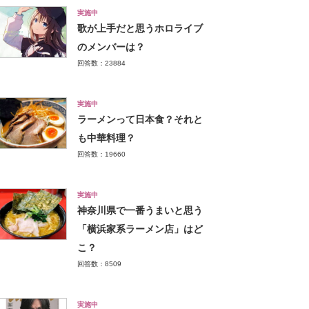
実施中
歌が上手だと思うホロライブ
のメンバーは？
回答数：23884
実施中
ラーメンって日本食？それと
も中華料理？
回答数：19660
実施中
神奈川県で一番うまいと思う
「横浜家系ラーメン店」はど
こ？
回答数：8509
実施中