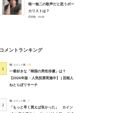
唯一無二の歌声だと思うボー
カリストは？
回答数：8108
コメントランキング
コメント数：
21
1
一番好きな「韓国の男性俳優」は？
【2026年版・人気投票実施中】 | 芸能人
ねとらぼリサーチ
コメント数：
7
2
「もっと早く買えば良かった」 カイン