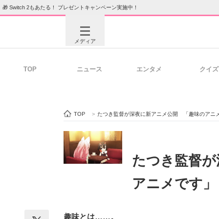
🎁 Switch 2もあたる！ プレゼントキャンペーン実施中！
メディア
TOP
ニュース
エンタメ
クイズ
注目記事を集めた総合ページ
ITの今
TOP
>
たつき監督が深夜に新アニメ公開 「趣味のアニ
ビジネスと働き方のヒント
AI活用
たつき監督が
アニメです」
ITエンジニア向け専門サイト
企業向けI
趣味とは……。