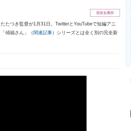
ニクス専門サイト
電子設計の基本と応用
エネルギーの専
目次を表示
監督が1月31日、TwitterとYouTubeで短編アニ
た「傾福さん」（
関連記事
）シリーズとは全く別の完全新