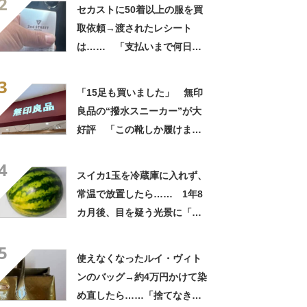
2
自画自賛
セカストに50着以上の服を買
取依頼→渡されたレシート
は…… 「支払いまで何日か
待たされた」衝撃的な光景に
3
「この値段はヤバすぎ」
「15足も買いました」 無印
良品の“撥水スニーカー”が大
好評 「この靴しか履けませ
ん」「本当に疲れにくい」
4
「一生買い続けます」
スイカ1玉を冷蔵庫に入れず、
常温で放置したら…… 1年8
カ月後、目を疑う光景に「ヤ
バいヤバいヤバい」「えっ、
5
こんな姿に……!?」
使えなくなったルイ・ヴィト
ンのバッグ→約4万円かけて染
め直したら……「捨てなきゃ