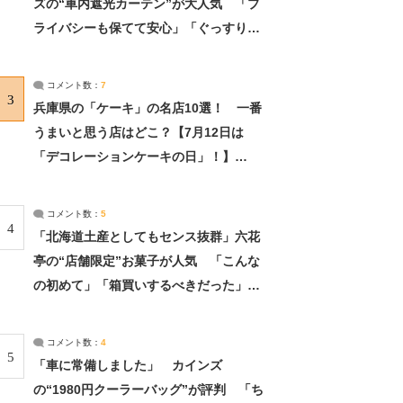
ズの“車内遮光カーテン”が大人気 「プ
ライバシーも保てて安心」「ぐっすり眠
れました」（2/2） | ライフ ねとらぼリ
サーチ：2ページ目
コメント数：
7
3
兵庫県の「ケーキ」の名店10選！ 一番
うまいと思う店はどこ？【7月12日は
「デコレーションケーキの日」！】
（2/4） | 兵庫県 ねとらぼリサーチ：2ペ
ージ目
コメント数：
5
4
「北海道土産としてもセンス抜群」六花
亭の“店舗限定”お菓子が人気 「こんな
の初めて」「箱買いするべきだった」
（1/2） | 北海道 ねとらぼリサーチ
コメント数：
4
5
「車に常備しました」 カインズ
の“1980円クーラーバッグ”が評判 「ち