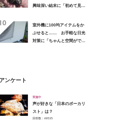
興味深い結末に「初めて見
た」「こんなデカくなん
10
の？」投稿者に話を聞いた
室外機に100均アイテムをか
ぶせると…… お手軽な日光
対策に「ちゃんと空間ができ
てグー」「これで楽します」
アンケート
実施中
声が好きな「日本のボーカリ
スト」は？
回答数：49535