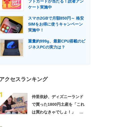
フトカードが当たる！読者アン
門メディア
建設×テクノロジーの最前線
ケート実施中
スマホ2GBで月額850円～ 格安
SIMをお得に使うキャンペーン
実施中！
重量約999g、最新CPU搭載のビ
ジネスPCの実力は？
アクセスランキング
1
仲里依紗、ディズニーランド
で買った1800円土産を「これ
は買わなきゃでしょ！」
「すっごい上手お買い物」と