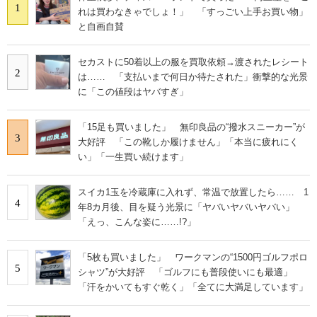
1
れは買わなきゃでしょ！」 「すっごい上手お買い物」
と自画自賛
セカストに50着以上の服を買取依頼→渡されたレシート
2
は…… 「支払いまで何日か待たされた」衝撃的な光景
に「この値段はヤバすぎ」
「15足も買いました」 無印良品の“撥水スニーカー”が
3
大好評 「この靴しか履けません」「本当に疲れにく
い」「一生買い続けます」
スイカ1玉を冷蔵庫に入れず、常温で放置したら…… 1
4
年8カ月後、目を疑う光景に「ヤバいヤバいヤバい」
「えっ、こんな姿に……!?」
「5枚も買いました」 ワークマンの“1500円ゴルフポロ
5
シャツ”が大好評 「ゴルフにも普段使いにも最適」
「汗をかいてもすぐ乾く」「全てに大満足しています」