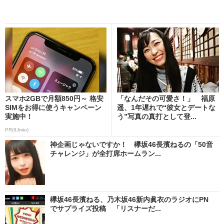
スマホ2GBで月額850円～ 格安
「なんだその可愛さ！」 福原
SIMをお得に使うキャンペーン
遥、1年遅れで“彼女とデートな
実施中！
う”写真の真打として登...
PR(IIJmio)
神企画じゃないですか！ 欅坂46長濱ねるの「50音
チャレンジ」が全打席ホームラン...
欅坂46長濱ねる、乃木坂46新内眞衣のラジオにPN
でサプライズ投稿 「リスナーだ...