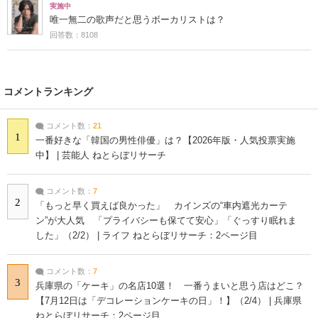
実施中
唯一無二の歌声だと思うボーカリストは？
回答数：8108
コメントランキング
コメント数：
21
1
一番好きな「韓国の男性俳優」は？【2026年版・人気投票実施
中】 | 芸能人 ねとらぼリサーチ
コメント数：
7
2
「もっと早く買えば良かった」 カインズの“車内遮光カーテ
ン”が大人気 「プライバシーも保てて安心」「ぐっすり眠れま
した」（2/2） | ライフ ねとらぼリサーチ：2ページ目
コメント数：
7
3
兵庫県の「ケーキ」の名店10選！ 一番うまいと思う店はどこ？
【7月12日は「デコレーションケーキの日」！】（2/4） | 兵庫県
ねとらぼリサーチ：2ページ目