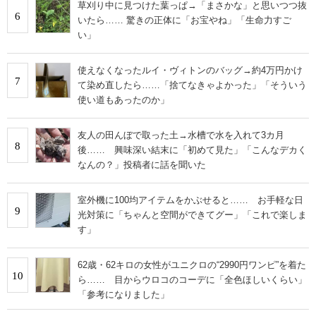
草刈り中に見つけた葉っぱ→「まさかな」と思いつつ抜
6
いたら…… 驚きの正体に「お宝やね」「生命力すご
い」
使えなくなったルイ・ヴィトンのバッグ→約4万円かけ
7
て染め直したら……「捨てなきゃよかった」「そういう
使い道もあったのか」
友人の田んぼで取った土→水槽で水を入れて3カ月
8
後…… 興味深い結末に「初めて見た」「こんなデカく
なんの？」投稿者に話を聞いた
室外機に100均アイテムをかぶせると…… お手軽な日
9
光対策に「ちゃんと空間ができてグー」「これで楽しま
す」
62歳・62キロの女性がユニクロの“2990円ワンピ”を着た
10
ら…… 目からウロコのコーデに「全色ほしいくらい」
「参考になりました」