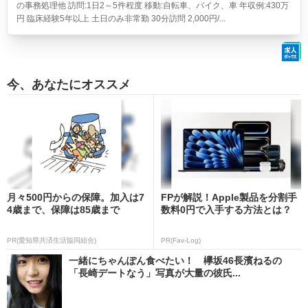
の事務処理他 訪問:1日2～5件程度 移動:自転車、バイク、車 年収例:430万
円 臨床経験5年以上 土日のみ非常勤 30分訪問 2,000円/...
今、あなたにオススメ
月々500円からの保障。加入は7
FPが解説！Apple製品を分割手
4歳まで、保障は85歳まで
数料0円で入手する方法とは？
PR(愛知県共済生活協同組合)
PR(Fav-Log)
一緒にちゃんぽん食べたい！ 欅坂46長濱ねるの
「長崎デートなう」写真が大量の彼氏...