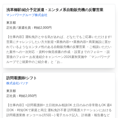
浅草橋駅/紹介予定派遣・エンタメ系自動販売機の反響営業
マンパワーグループ株式会社
東京都
正社員 / 派遣社員：時給2,000円
【仕事内容】運転免許とやる気があれば、どなたでもご応募いただけます!
営業にチャレンジしたい方大歓迎 <業務内容> <業務内容> 商業施設に置か
れているようなエンタメ性のある自動販売機の反響営業 ・ご相談いただい
た案件への一次対応 ・資料や御見積書の作成 ・設置までのフォロー ・設
置後のフォロー お友達紹介キャンペーン2026夏秋実施中 「マンパワーグ
ループでご就業中のご紹介者」と「お...
訪問看護師/シフト
株式会社パソナ
東京都
正社員：時給2,050円
【仕事内容】<訪問看護師> 土日祝休み相談OK 土日のみの非常勤もOK 週4
日OK・時短OKで家庭と両立 運転免許不要 訪問看護ステーションにおける
訪問看護業務 オンコール(月5回～) 電子カルテ記入、計画書・報告書など