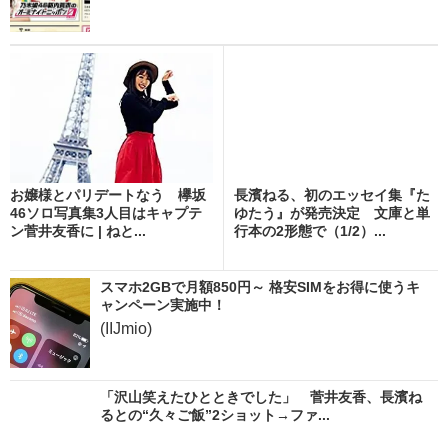
お嬢様とパリデートなう 欅坂
長濱ねる、初のエッセイ集『た
46ソロ写真集3人目はキャプテ
ゆたう』が発売決定 文庫と単
ン菅井友香に | ねと...
行本の2形態で（1/2）...
スマホ2GBで月額850円～ 格安SIMをお得に使うキ
ャンペーン実施中！
(IIJmio)
「沢山笑えたひとときでした」 菅井友香、長濱ね
るとの“久々ご飯”2ショット→ファ...