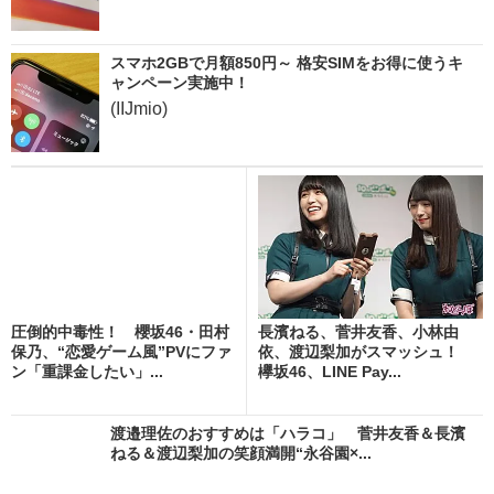
スマホ2GBで月額850円～ 格安SIMをお得に使うキ
ャンペーン実施中！
(IIJmio)
圧倒的中毒性！ 櫻坂46・田村
長濱ねる、菅井友香、小林由
保乃、“恋愛ゲーム風”PVにファ
依、渡辺梨加がスマッシュ！
ン「重課金したい」...
欅坂46、LINE Pay...
渡邉理佐のおすすめは「ハラコ」 菅井友香＆長濱
ねる＆渡辺梨加の笑顔満開“永谷園×...