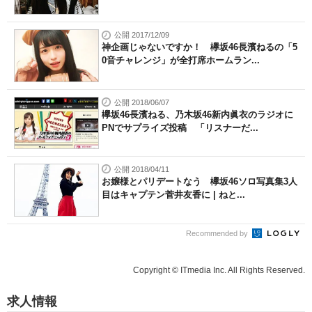
公開 2017/12/09
神企画じゃないですか！ 欅坂46長濱ねるの「5
0音チャレンジ」が全打席ホームラン...
公開 2018/06/07
欅坂46長濱ねる、乃木坂46新内眞衣のラジオに
PNでサプライズ投稿 「リスナーだ...
公開 2018/04/11
お嬢様とパリデートなう 欅坂46ソロ写真集3人
目はキャプテン菅井友香に | ねと...
Recommended by
Copyright © ITmedia Inc. All Rights Reserved.
求人情報