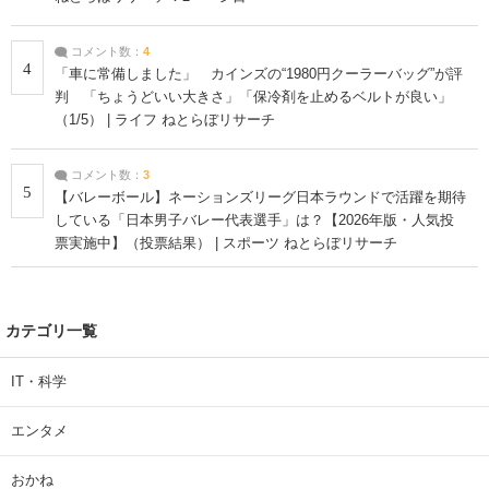
コメント数：
4
4
「車に常備しました」 カインズの“1980円クーラーバッグ”が評
判 「ちょうどいい大きさ」「保冷剤を止めるベルトが良い」
（1/5） | ライフ ねとらぼリサーチ
コメント数：
3
5
【バレーボール】ネーションズリーグ日本ラウンドで活躍を期待
している「日本男子バレー代表選手」は？【2026年版・人気投
票実施中】（投票結果） | スポーツ ねとらぼリサーチ
カテゴリ一覧
IT・科学
エンタメ
おかね