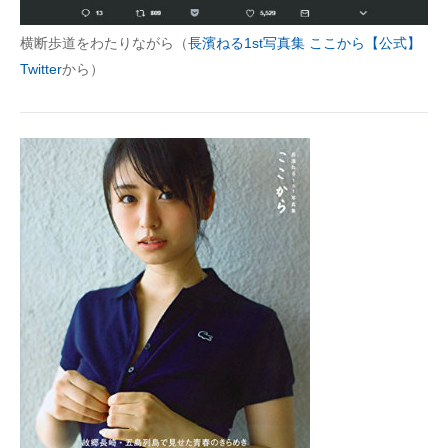
企業向けIT製品の総合サイト
横断歩道をわたりながら（
長濱ねる1st写真集 ここから【公式】
IT製品の技術・比較・事例
Twitter
から）
製造業のIT導入・活用を支援
モノづくり技術者専門サイト
エレクトロニクス専門サイト
電子設計の基本と応用
エネルギーの専門メディア
建設×テクノロジーの最前線
ちょっと気になるネットの話題