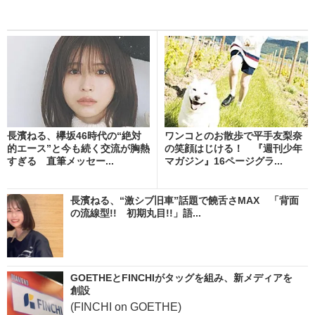
長濱ねる、欅坂46時代の“絶対
ワンコとのお散歩で平手友梨奈
的エース”と今も続く交流が胸熱
の笑顔はじける！ 『週刊少年
すぎる 直筆メッセー...
マガジン』16ページグラ...
長濱ねる、“激シブ旧車”話題で饒舌さMAX 「背面
の流線型!! 初期丸目!!」語...
GOETHEとFINCHIがタッグを組み、新メディアを
創設
(FINCHI on GOETHE)