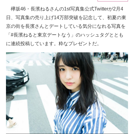
欅坂46・長濱ねるさんの1st写真集公式Twitterが2月4
ITの今と未来を見通す
日、写真集の売り上げ14万部突破を記念して、初夏の東
スマホと通信の最新トレンド
京の街を長濱さんとデートしている気分になれる写真を
「#長濱ねると東京デートなう」のハッシュタグととも
進化するPCとデバイスの未来
に連続投稿しています。粋なプレゼントだ。
好きが集まる 比べて選べる
ビジネスと働き方のヒント
AI活用のいまが分かる
企業ITのトレンドを詳説
経営リーダーのコミュニティ
マーケ×ITの今がよく分かる
ITエンジニア向け専門サイト