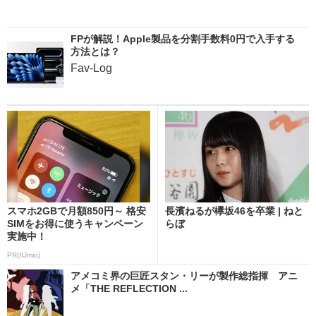
FPが解説！Apple製品を分割手数料0円で入手する
方法とは？
Fav-Log
スマホ2GBで月額850円～ 格安
長濱ねるが欅坂46を卒業 | ねと
SIMをお得に使うキャンペーン
らぼ
実施中！
PR(IIJmio)
アメコミ界の巨匠スタン・リーが製作総指揮 アニ
メ「THE REFLECTION ...