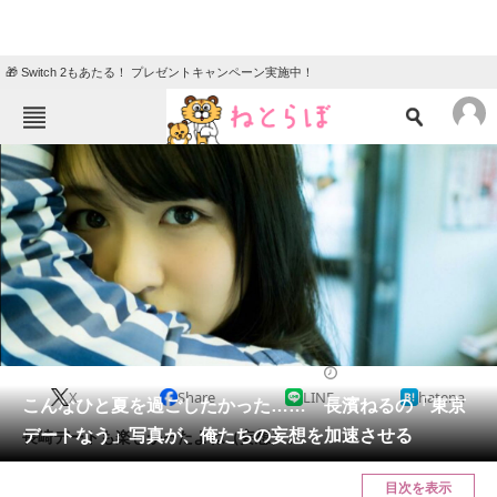
🎁 Switch 2もあたる！ プレゼントキャンペーン実施中！
ねとらぼメニュー
TOP
ニュース
エンタメ
クイズ
グルメ
地域
住まい
教育・育児
動物
リサーチ
2018/02/04 19:05（公開）
X
Share
LINE
hatena
会員記事
こんなひと夏を過ごしたかった…… 長濱ねるの「東京
デートなう」写真が、俺たちの妄想を加速させる
長崎デートも楽しかったよね（妄想）。
メディア
目次を表示
注目記事を集めた総合ページ