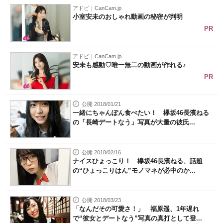
アドビ｜CanCam.jp
小室安未のおしゃれ動画の秘密が判明
PR
アドビ｜CanCam.jp
安未も感動♡唯一無二の動画が作れる♪
PR
公開 2018/01/21
一緒にちゃんぽん食べたい！ 欅坂46長濱ねる
の「長崎デートなう」写真が大量の彼氏...
公開 2018/02/16
ナイスひょっこり！ 欅坂46長濱ねる、話題
の“ひょっこりはん”モノマネが必中のか...
公開 2018/03/23
「なんだその可愛さ！」 福原遥、1年遅れ
で“彼女とデートなう”写真の真打として登...