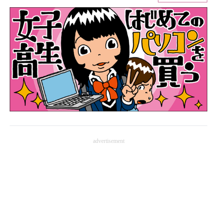
ITの今と未来を見通す
スマホと通信の最新トレンド
進化するPCとデバイスの未来
好きが集まる 比べて選べる
ビジネスと働き方のヒント
AI活用のいまが分かる
advertisement
企業ITのトレンドを詳説
経営リーダーのコミュニティ
マーケ×ITの今がよく分かる
ITエンジニア向け専門サイト