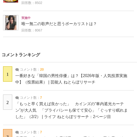
回答数：8502
実施中
唯一無二の歌声だと思うボーカリストは？
回答数：8067
コメントランキング
コメント数：
20
1
一番好きな「韓国の男性俳優」は？【2026年版・人気投票実施
中】（投票結果） | 芸能人 ねとらぼリサーチ
コメント数：
7
2
「もっと早く買えば良かった」 カインズの“車内遮光カーテ
ン”が大人気 「プライバシーも保てて安心」「ぐっすり眠れま
した」（2/2） | ライフ ねとらぼリサーチ：2ページ目
コメント数：
7
3