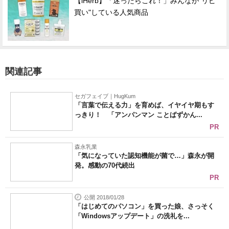
【iHerb】「迷ったらこれ！」みんなが"リピ
買い"している人気商品
関連記事
セガフェイブ｜HugKum
「言葉で伝える力」を育めば、イヤイヤ期もす
っきり！ 「アンパンマン ことばずかん...
PR
森永乳業
「気になっていた認知機能が菌で…」森永が開
発。感動の70代続出
PR
公開 2018/01/28
「はじめてのパソコン」を買った娘、さっそく
「Windowsアップデート」の洗礼を...