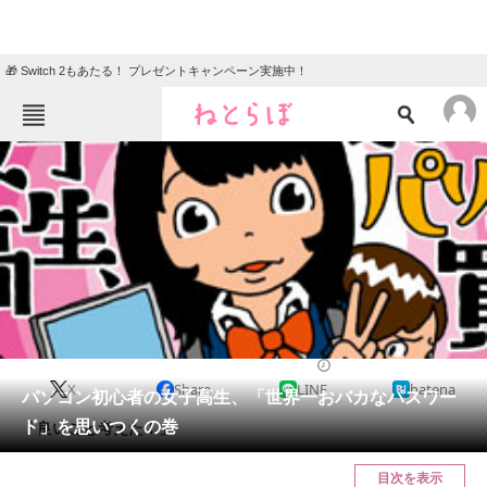
🎁 Switch 2もあたる！ プレゼントキャンペーン実施中！
ねとらぼメニュー
TOP
ニュース
エンタメ
クイズ
グルメ
地域
住まい
教育・育児
動物
リサーチ
2018/02/11 12:00（公開）
X
Share
LINE
hatena
会員記事
パソコン初心者の女子高生、「世界一おバカなパスワー
ド」を思いつくの巻
「良いこと考えた！」
メディア
目次を表示
注目記事を集めた総合ページ