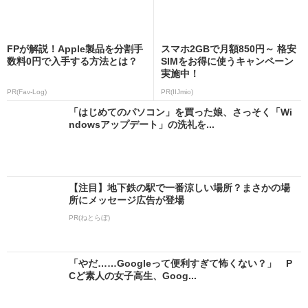
FPが解説！Apple製品を分割手
スマホ2GBで月額850円～ 格安
数料0円で入手する方法とは？
SIMをお得に使うキャンペーン
実施中！
PR(Fav-Log)
PR(IIJmio)
「はじめてのパソコン」を買った娘、さっそく「Wi
ndowsアップデート」の洗礼を...
【注目】地下鉄の駅で一番涼しい場所？まさかの場
所にメッセージ広告が登場
PR(ねとらぼ)
「やだ……Googleって便利すぎて怖くない？」 P
Cど素人の女子高生、Goog...