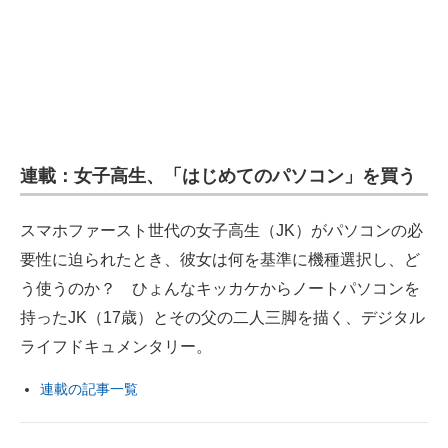
企業向けIT製品の総合サイト
IT製品の技術・比較・事例
製造業のIT導入・活用を支援
モノづくり技術者専門サイト
連載：女子高生、「はじめてのパソコン」を買う
エレクトロニクス専門サイト
スマホファースト世代の女子高生（JK）がパソコンの必
電子設計の基本と応用
要性に迫られたとき、彼女は何を基準に機種選択し、ど
エネルギーの専門メディア
う使うのか？ ひょんなキッカケからノートパソコンを
持ったJK（17歳）とその父の二人三脚を描く、デジタル
建設×テクノロジーの最前線
ライフドキュメンタリー。
ちょっと気になるネットの話題
連載の記事一覧