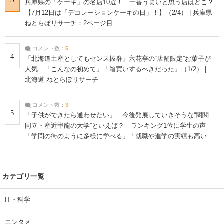
兵庫県の「ケーキ」の名店10選！ 一番うまいと思う店はどこ？
【7月12日は「デコレーションケーキの日」！】（2/4） | 兵庫県
ねとらぼリサーチ：2ページ目
コメント数：
5
4
「北海道土産としてもセンス抜群」六花亭の“店舗限定”お菓子が
人気 「こんなの初めて」「箱買いするべきだった」（1/2） |
北海道 ねとらぼリサーチ
コメント数：
3
5
「子供ができたら通わせたい」 今後発展していきそうな“関関
同立・産近甲龍の大学”といえば？ ランキング1位に学生の声
「学問の街のように多様に学べる」「就職や進学の実績も高い」
| 大学 ねとらぼリサーチ
カテゴリ一覧
IT・科学
エンタメ