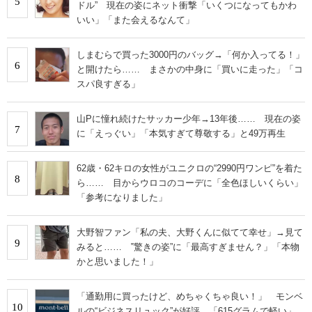
5
ドル” 現在の姿にネット衝撃「いくつになってもかわ
いい」「また会えるなんて」
しまむらで買った3000円のバッグ→「何か入ってる！」
6
と開けたら…… まさかの中身に「買いに走った」「コ
スパ良すぎる」
山Pに憧れ続けたサッカー少年→13年後…… 現在の姿
7
に「えっぐい」「本気すぎて尊敬する」と49万再生
62歳・62キロの女性がユニクロの“2990円ワンピ”を着た
8
ら…… 目からウロコのコーデに「全色ほしいくらい」
「参考になりました」
大野智ファン「私の夫、大野くんに似てて幸せ」→見て
9
みると…… ‟驚きの姿”に「最高すぎません？」「本物
かと思いました！」
「通勤用に買ったけど、めちゃくちゃ良い！」 モンベ
10
ルの“ビジネスリュック”が好評 「615グラムで軽い」