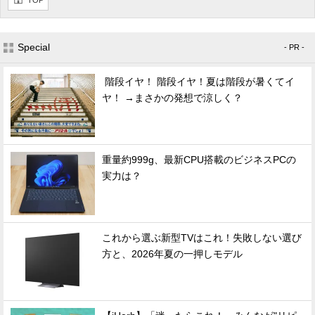
TOP
Special
- PR -
階段イヤ！ 階段イヤ！夏は階段が暑くてイ
ヤ！ →まさかの発想で涼しく？
重量約999g、最新CPU搭載のビジネスPCの
実力は？
これから選ぶ新型TVはこれ！失敗しない選び
方と、2026年夏の一押しモデル