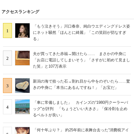
アクセスランキング
「もう泣きそう」川口春奈、純白ウエディングドレス姿
1
にネット騒然「ほんとに綺麗」「この笑顔が切なすぎ
る」
夫が買ってきた赤福→開けたら…… まさかの中身に
2
「お店に電話してしまいそう」「さすがに初めて見まし
た笑」と107万表示
新潟の海で拾った石→割れ目から中をのぞいたら……驚
3
きの中身に「本当にあるんですね！」「お宝だ」
「車に常備しました」 カインズの“1980円クーラーバ
4
ッグ”が評判 「ちょうどいい大きさ」「保冷剤を止め
るベルトが良い」
「何十年ぶり？」 約25年前に表舞台去った“消費税アイ