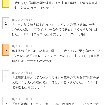
1
一番好きな「韓国の男性俳優」は？【2026年版・人気投票実施
中】 | 芸能人 ねとらぼリサーチ
コメント数：
7
2
「もっと早く買えば良かった」 カインズの“車内遮光カーテ
ン”が大人気 「プライバシーも保てて安心」「ぐっすり眠れま
した」（2/2） | ライフ ねとらぼリサーチ：2ページ目
コメント数：
7
3
兵庫県の「ケーキ」の名店10選！ 一番うまいと思う店はどこ？
【7月12日は「デコレーションケーキの日」！】（2/4） | 兵庫県
ねとらぼリサーチ：2ページ目
コメント数：
5
4
「北海道土産としてもセンス抜群」六花亭の“店舗限定”お菓子が
人気 「こんなの初めて」「箱買いするべきだった」（1/2） |
北海道 ねとらぼリサーチ
コメント数：
4
5
「車に常備しました」 カインズの“1980円クーラーバッグ”が評