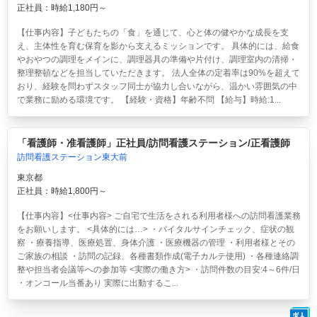
正社員：時給1,180円～
【仕事内容】子どもたちの「食」を通じて、心と体の健やかな成長を支
え、主体性を育む保育を影から支えるミッションです。 具体的には、給食
やおやつの調理をメインに、調理器具の準備や片付け、調理室内の清掃・
整理整頓などを担当していただきます。 法人全体の定着率は90%を超えて
おり、経験を問わずスタッフ同士が協力し合いながら、温かい雰囲気の中
で業務に励める環境です。 【経験・資格】年齢不問 【給与】時給:1...
「看護師・准看護師」正社員/訪問看護ステーション/正看護師
訪問看護ステーション東大前
東京都
正社員：時給1,800円～
【仕事内容】<仕事内容> ご自宅で生活をされる利用者様への訪問看護業務
をお願いします。 <具体的には…> ・バイタルサインチェック、症状の観
察 ・療養指導、医療処置、身体介護 ・医療機器の管理 ・利用者様とその
ご家族の相談 ・訪問の記録、各種書類作成(電子カルテ使用) ・各種連絡調
整や担当者会議等への参加等 <実際の働き方> ・訪問件数の目安:4～6件/日
・オンコール当番あり 実際に出動するこ...