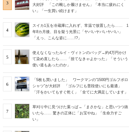
3
大好評 「この靴しか履けません」「本当に疲れにく
い」「一生買い続けます」
スイカ1玉を冷蔵庫に入れず、常温で放置したら…… 1
4
年8カ月後、目を疑う光景に「ヤバいヤバいヤバい」
「えっ、こんな姿に……!?」
使えなくなったルイ・ヴィトンのバッグ→約4万円かけ
5
て染め直したら……「捨てなきゃよかった」「そういう
使い道もあったのか」
「5枚も買いました」 ワークマンの“1500円ゴルフポロ
6
シャツ”が大好評 「ゴルフにも普段使いにも最適」
「汗をかいてもすぐ乾く」「全てに大満足しています」
草刈り中に見つけた葉っぱ→「まさかな」と思いつつ抜
7
いたら…… 驚きの正体に「お宝やね」「生命力すご
い」