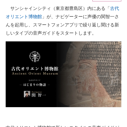
サンシャインシティ（東京都豊島区）内にある「
古代
ITの今と未来を見通す
オリエント博物館
」が、ナビゲーターに声優の関智一さ
スマホと通信の最新トレンド
んを起用し、スマートフォンアプリで繰り返し聞ける新
しいタイプの音声ガイドをスタートします。
進化するPCとデバイスの未来
好きが集まる 比べて選べる
ビジネスと働き方のヒント
AI活用のいまが分かる
企業ITのトレンドを詳説
経営リーダーのコミュニティ
マーケ×ITの今がよく分かる
ITエンジニア向け専門サイト