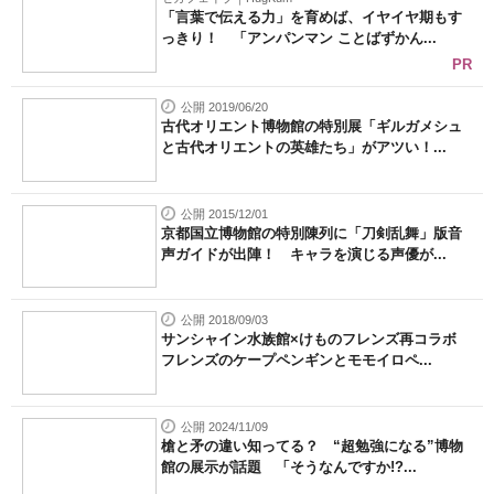
「言葉で伝える力」を育めば、イヤイヤ期もす
っきり！ 「アンパンマン ことばずかん...
PR
公開 2019/06/20
古代オリエント博物館の特別展「ギルガメシュ
と古代オリエントの英雄たち」がアツい！...
公開 2015/12/01
京都国立博物館の特別陳列に「刀剣乱舞」版音
声ガイドが出陣！ キャラを演じる声優が...
公開 2018/09/03
サンシャイン水族館×けものフレンズ再コラボ
フレンズのケープペンギンとモモイロペ...
公開 2024/11/09
槍と矛の違い知ってる？ “超勉強になる”博物
館の展示が話題 「そうなんですか!?...