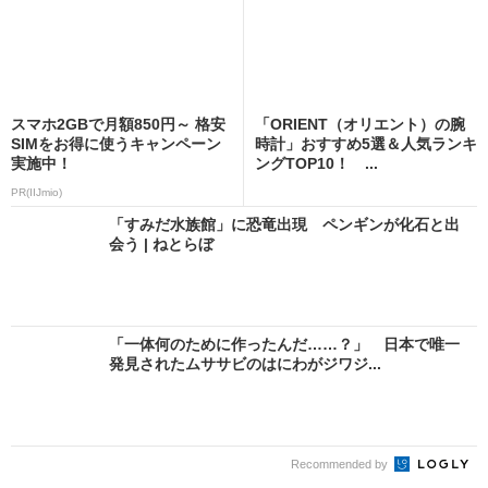
スマホ2GBで月額850円～ 格安
「ORIENT（オリエント）の腕
SIMをお得に使うキャンペーン
時計」おすすめ5選＆人気ランキ
実施中！
ングTOP10！ ...
PR(IIJmio)
「すみだ水族館」に恐竜出現 ペンギンが化石と出
会う | ねとらぼ
「一体何のために作ったんだ……？」 日本で唯一
発見されたムササビのはにわがジワジ...
Recommended by