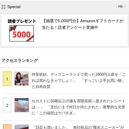
Special
- PR -
【抽選で5,000円分】Amazonギフトカードが
当たる！読者アンケート実施中
アクセスランキング
仲里依紗、ディズニーランドで買った1800円土産を「こ
1
れは買わなきゃでしょ！」 「すっごい上手お買い物」
と自画自賛
セカストに50着以上の服を買取依頼→渡されたレシート
2
は…… 「支払いまで何日か待たされた」衝撃的な光景
に「この値段はヤバすぎ」
「15足も買いました」 無印良品の“撥水スニーカー”が