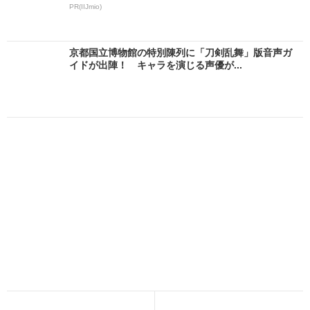
PR(IIJmio)
京都国立博物館の特別陳列に「刀剣乱舞」版音声ガ
イドが出陣！ キャラを演じる声優が...