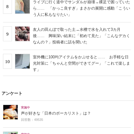
ライブに行く道中でサンダルが崩壊→裸足で困っていた
8
ら…… 「かっこ良すぎ」まさかの展開に感動「こうい
う人に私もなりたい」
友人の田んぼで取った土→水槽で水を入れて3カ月
9
後…… 興味深い結末に「初めて見た」「こんなデカく
なんの？」投稿者に話を聞いた
室外機に100均アイテムをかぶせると…… お手軽な日
10
光対策に「ちゃんと空間ができてグー」「これで楽しま
す」
アンケート
実施中
声が好きな「日本のボーカリスト」は？
回答数：49535