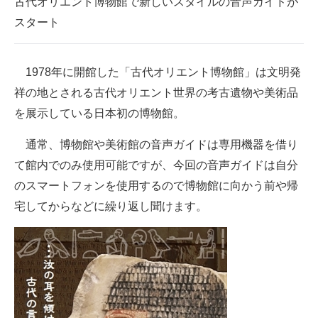
古代オリエント博物館で新しいスタイルの音声ガイドが
企業向けIT製品の総合サイト
スタート
IT製品の技術・比較・事例
1978年に開館した「古代オリエント博物館」は文明発
製造業のIT導入・活用を支援
祥の地とされる古代オリエント世界の考古遺物や美術品
モノづくり技術者専門サイト
を展示している日本初の博物館。
エレクトロニクス専門サイト
通常、博物館や美術館の音声ガイドは専用機器を借り
て館内でのみ使用可能ですが、今回の音声ガイドは自分
電子設計の基本と応用
のスマートフォンを使用するので博物館に向かう前や帰
エネルギーの専門メディア
宅してからなどに繰り返し聞けます。
建設×テクノロジーの最前線
ちょっと気になるネットの話題