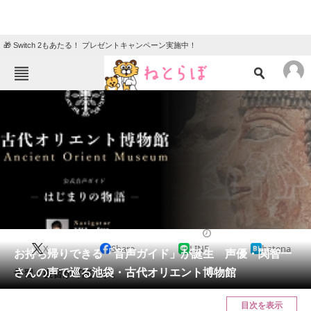
🎁 Switch 2もあたる！ プレゼントキャンペーン実施中！
ねとらぼメニュー
TOP
ニュース
エンタメ
クイズ
グルメ
地域
住まい
教育・育児
動物
リサーチ
2018/02/16 09:00（公開）
X
Share
LINE
hatena
会員記事
お持ち帰りできる「音声ガイド」が誕生 声優・関智一
さんの声で巡る池袋・古代オリエント博物館
予習・復習が可能です。
メディア
目次を表示
注目記事を集めた総合ページ