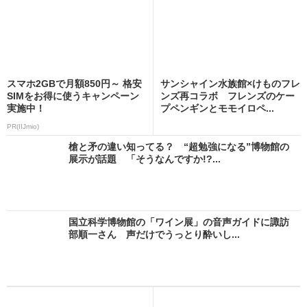
スマホ2GBで月額850円～ 格安
サンシャイン水族館×けものフレ
SIMをお得に使うキャンペーン
ンズ再コラボ フレンズのケー
実施中！
プペンギンとモモイロペ...
PR(IIJmio)
槍と矛の違い知ってる？ “超勉強になる”博物館の
展示が話題 「そうなんですか!?...
国立科学博物館の「ワイン展」の音声ガイドに諏訪
部順一さん 声だけでうっとり酔いし...