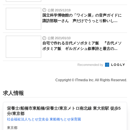
公開 2015/12/19
国立科学博物館の「ワイン展」の音声ガイドに
諏訪部順一さん 声だけでうっとり酔いし...
公開 2021/01/10
自宅で作れる古代メソポタミア飯 『古代メソ
ポタミア飯 ギルガメシュ叙事詩と最古の...
Recommended by
Copyright © ITmedia Inc. All Rights Reserved.
求人情報
栄養士/船橋市東船橋/栄養士/東京メトロ南北線 東大前駅 徒歩5
分/東京都
社会福祉法人ちとせ交友会 東船橋ちとせ保育園
東京都