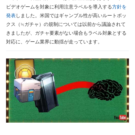
ビデオゲームを対象に利用注意ラベルを導入する
方針を
ITの今と未来を見通す
発表
しました。米国ではギャンブル性が高いルートボッ
クス（≒ガチャ）の規制については以前から議論されて
スマホと通信の最新トレンド
きましたが、ガチャ要素がない場合もラベル対象とする
進化するPCとデバイスの未来
対応に、ゲーム業界に動揺が走っています。
好きが集まる 比べて選べる
ビジネスと働き方のヒント
AI活用のいまが分かる
企業ITのトレンドを詳説
経営リーダーのコミュニティ
マーケ×ITの今がよく分かる
ITエンジニア向け専門サイト