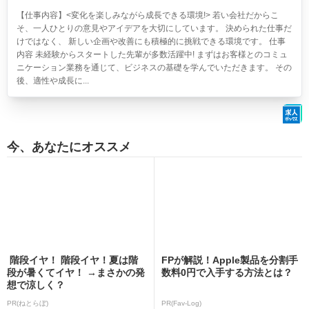
【仕事内容】<変化を楽しみながら成長できる環境!> 若い会社だからこ
そ、一人ひとりの意見やアイデアを大切にしています。 決められた仕事だ
けではなく、 新しい企画や改善にも積極的に挑戦できる環境です。 仕事
内容 未経験からスタートした先輩が多数活躍中! まずはお客様とのコミュ
ニケーション業務を通じて、ビジネスの基礎を学んでいただきます。 その
後、適性や成長に...
今、あなたにオススメ
階段イヤ！ 階段イヤ！夏は階
FPが解説！Apple製品を分割手
段が暑くてイヤ！ →まさかの発
数料0円で入手する方法とは？
想で涼しく？
PR(ねとらぼ)
PR(Fav-Log)