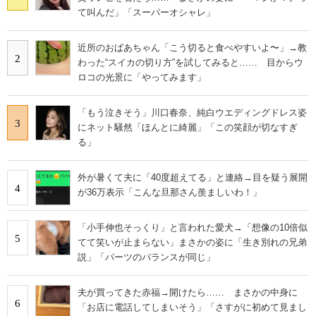
て叫んだ」「スーパーオシャレ」
近所のおばあちゃん「こう切ると食べやすいよ〜」→教
2
わった“スイカの切り方”を試してみると…… 目からウ
ロコの光景に「やってみます」
「もう泣きそう」川口春奈、純白ウエディングドレス姿
3
にネット騒然「ほんとに綺麗」「この笑顔が切なすぎ
る」
外が暑くて夫に「40度超えてる」と連絡→目を疑う展開
4
が36万表示「こんな旦那さん羨ましいわ！」
「小手伸也そっくり」と言われた愛犬→「想像の10倍似
5
てて笑いが止まらない」まさかの姿に「生き別れの兄弟
説」「パーツのバランスが同じ」
夫が買ってきた赤福→開けたら…… まさかの中身に
6
「お店に電話してしまいそう」「さすがに初めて見まし