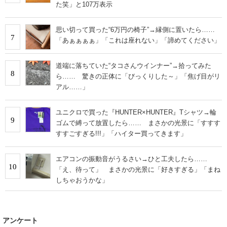
た笑」と107万表示
思い切って買った“6万円の椅子”→縁側に置いたら……
7
「あぁぁぁぁ」「これは座れない」「諦めてください」
道端に落ちていた“タコさんウインナー”→拾ってみた
8
ら…… 驚きの正体に「びっくりした～」「焦げ目がリ
アル……」
ユニクロで買った『HUNTER×HUNTER』Tシャツ→輪
9
ゴムで縛って放置したら…… まさかの光景に「すすす
すすごすぎる!!!」「ハイター買ってきます」
エアコンの振動音がうるさい→ひと工夫したら……
10
「え、待って」 まさかの光景に「好きすぎる」「まね
しちゃおうかな」
アンケート