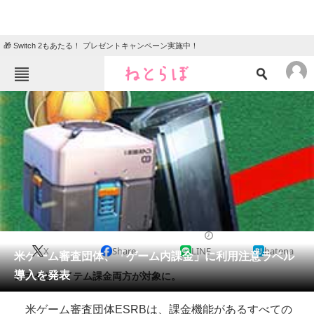
🎁 Switch 2もあたる！ プレゼントキャンペーン実施中！
ねとらぼメニュー
TOP
ニュース
エンタメ
クイズ
グルメ
地域
住まい
教育・育児
動物
リサーチ
2018/03/01 12:12（公開）
X
Share
LINE
hatena
会員記事
米ゲーム審査団体、「ゲーム内課金」に利用注意ラベル
導入を発表
ガチャとアイテム課金両方が対象に。
メディア
米ゲーム審査団体ESRBは、課金機能があるすべての
注目記事を集めた総合ページ