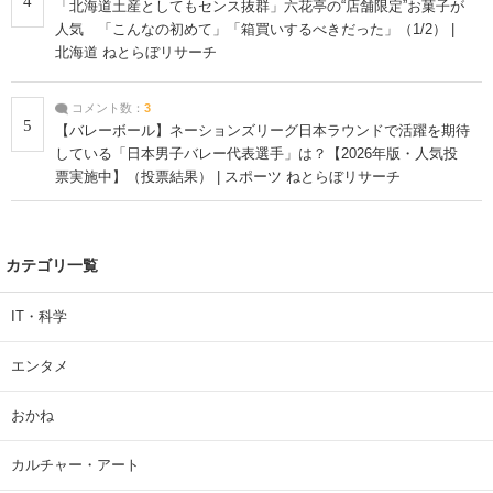
4
「北海道土産としてもセンス抜群」六花亭の“店舗限定”お菓子が
人気 「こんなの初めて」「箱買いするべきだった」（1/2） |
北海道 ねとらぼリサーチ
コメント数：
3
5
【バレーボール】ネーションズリーグ日本ラウンドで活躍を期待
している「日本男子バレー代表選手」は？【2026年版・人気投
票実施中】（投票結果） | スポーツ ねとらぼリサーチ
カテゴリ一覧
IT・科学
エンタメ
おかね
カルチャー・アート