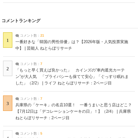
コメントランキング
コメント数：
21
1
一番好きな「韓国の男性俳優」は？【2026年版・人気投票実施
中】 | 芸能人 ねとらぼリサーチ
コメント数：
7
2
「もっと早く買えば良かった」 カインズの“車内遮光カーテ
ン”が大人気 「プライバシーも保てて安心」「ぐっすり眠れま
した」（2/2） | ライフ ねとらぼリサーチ：2ページ目
コメント数：
7
3
兵庫県の「ケーキ」の名店10選！ 一番うまいと思う店はどこ？
【7月12日は「デコレーションケーキの日」！】（2/4） | 兵庫県
ねとらぼリサーチ：2ページ目
コメント数：
5