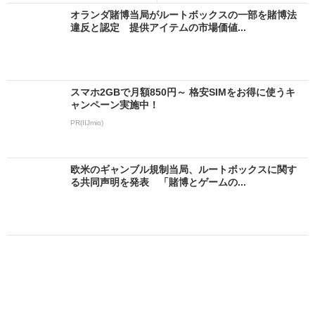
オランダ賭博当局がルートボックスの一部を賭博法
違反と認定 提供アイテムの市場価値...
スマホ2GBで月額850円～ 格安SIMをお得に使うキ
ャンペーン実施中！
PR(IIJmio)
欧米のギャンブル規制当局、ルートボックスに関す
る共同声明を発表 「賭博とゲームの...