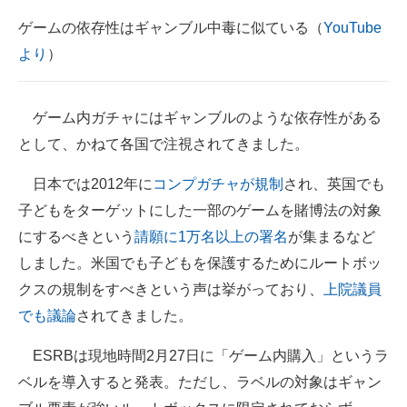
企業向けIT製品の総合サイト
ゲームの依存性はギャンブル中毒に似ている（
YouTube
より
）
IT製品の技術・比較・事例
製造業のIT導入・活用を支援
ゲーム内ガチャにはギャンブルのような依存性がある
モノづくり技術者専門サイト
として、かねて各国で注視されてきました。
エレクトロニクス専門サイト
日本では2012年に
コンプガチャが規制
され、英国でも
子どもをターゲットにした一部のゲームを賭博法の対象
電子設計の基本と応用
にするべきという
請願に1万名以上の署名
が集まるなど
エネルギーの専門メディア
しました。米国でも子どもを保護するためにルートボッ
クスの規制をすべきという声は挙がっており、
上院議員
建設×テクノロジーの最前線
でも議論
されてきました。
ちょっと気になるネットの話題
ESRBは現地時間2月27日に「ゲーム内購入」というラ
ベルを導入すると発表。ただし、ラベルの対象はギャン