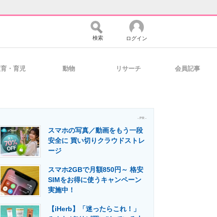
検索
ログイン
教育・育児
動物
リサーチ
会員記事
バイスの未来
好きが集まる 比べて選べる
- PR -
スマホの写真／動画をもう一段
コミュニティ
マーケ×ITの今がよく分かる
安全に 買い切りクラウドストレ
ージ
スマホ2GBで月額850円～ 格安
・活用を支援
SIMをお得に使うキャンペーン
実施中！
【iHerb】「迷ったらこれ！」