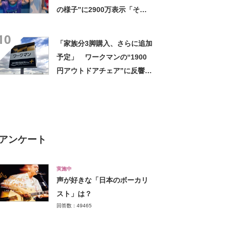
の様子”に2900万表示「そう
なるわなw」「分かるよ」
10
「いったい何が」
「家族分3脚購入、さらに追加
予定」 ワークマンの“1900
円アウトドアチェア”に反響
「90キロ級でも安心して座れ
た」「キャンプの1軍」の声
アンケート
実施中
声が好きな「日本のボーカリ
スト」は？
回答数：49465