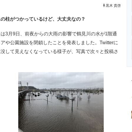
ニクス専門サイト
電子設計の基本と応用
エネルギーの専
黒木 貴啓
ムの柱がつかっているけど、大丈夫なの？
3月9日、前夜からの大雨の影響で鶴見川の水が1階通
や公園施設を閉鎖したことを発表しました。Twitterに
水没して見えなくなっている様子が、写真で次々と投稿さ