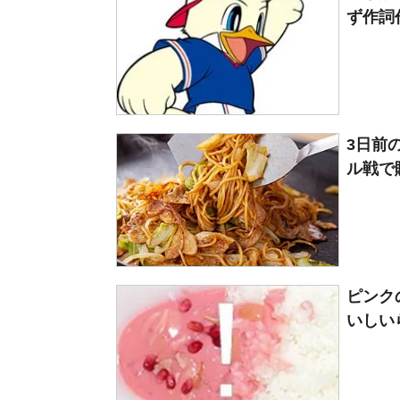
ず作詞作
3日前
ル戦で
ピンク
いしいら