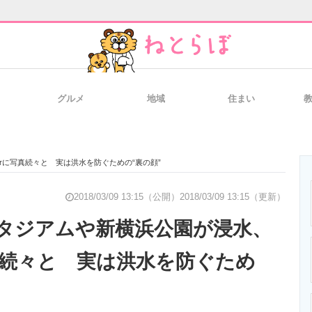
グルメ
地域
住まい
と未来を見通す
スマホと通信の最新トレンド
進化するPCとデ
erに写真続々と 実は洪水を防ぐための“裏の顔”
のいまが分かる
企業ITのトレンドを詳説
経営リーダーの
2018/03/09 13:15（公開）
2018/03/09 13:15（更新）
タジアムや新横浜公園が浸水、
に写真続々と 実は洪水を防ぐため
T製品の総合サイト
IT製品の技術・比較・事例
製造業のIT導入