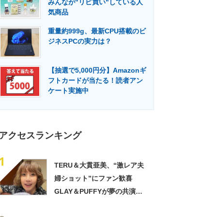
みんなが"リピ買い"している人
門メディア
建設×テクノロジーの最前線
気商品
重量約999g、最新CPU搭載のビ
ジネスPCの実力は？
【抽選で5,000円分】Amazonギ
フトカードが当たる！読者アン
ケート実施中
アクセスランキング
1
TERU＆大貫亜美、“激レア夫
婦ショット”にファン歓喜
GLAY＆PUFFYが夢の共演
「旦那おるやん」「夫婦で写