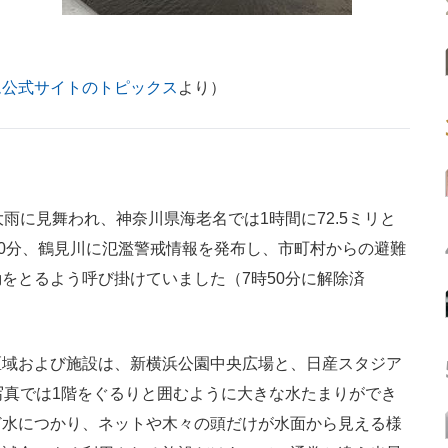
ム公式サイトのトピックス
より）
雨に見舞われ、神奈川県海老名では1時間に72.5ミリと
50分、鶴見川に氾濫警戒情報を発布し、市町村からの避難
をとるよう呼び掛けていました（7時50分に解除済
域および施設は、新横浜公園中央広場と、日産スタジア
写真では1階をぐるりと囲むように大きな水たまりができ
ど水につかり、ネットや木々の頭だけが水面から見える様