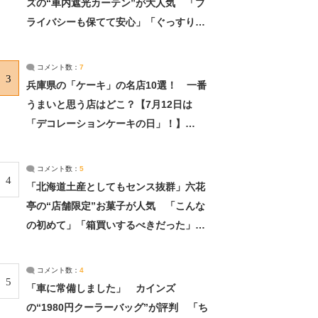
ズの“車内遮光カーテン”が大人気 「プ
ライバシーも保てて安心」「ぐっすり眠
れました」（2/2） | ライフ ねとらぼリ
サーチ：2ページ目
コメント数：
7
3
兵庫県の「ケーキ」の名店10選！ 一番
うまいと思う店はどこ？【7月12日は
「デコレーションケーキの日」！】
（2/4） | 兵庫県 ねとらぼリサーチ：2ペ
ージ目
コメント数：
5
4
「北海道土産としてもセンス抜群」六花
亭の“店舗限定”お菓子が人気 「こんな
の初めて」「箱買いするべきだった」
（1/2） | 北海道 ねとらぼリサーチ
コメント数：
4
5
「車に常備しました」 カインズ
の“1980円クーラーバッグ”が評判 「ち