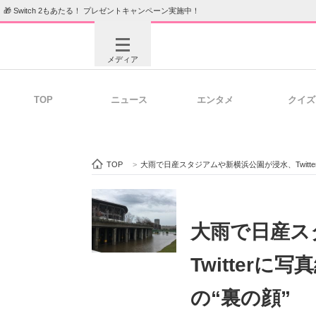
🎁 Switch 2もあたる！ プレゼントキャンペーン実施中！
メディア
TOP
ニュース
エンタメ
クイズ
注目記事を集めた総合ページ
ITの今
TOP
>
大雨で日産スタジアムや新横浜公園が浸水、Twitt
ビジネスと働き方のヒント
AI活用
大雨で日産ス
Twitter
ITエンジニア向け専門サイト
企業向けI
の“裏の顔”