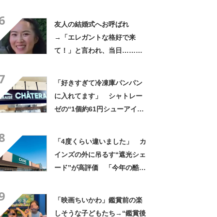
やん」「どうやって入った
6
の!?」
友人の結婚式へお呼ばれ
→「エレガントな格好で来
て！」と言われ、当日……ま
さかの参列姿に「いやすごお
7
おお！」「天才」【海外】
「好きすぎて冷凍庫パンパン
に入れてます」 シャトレー
ゼの“1個約61円シューアイ
ス”が好評 「生地とバニラア
8
イスの相性が◎」「家族も好
「4度くらい違いました」 カ
きで夏はストックしてる」
インズの外に吊るす“遮光シェ
ード”が高評価 「今年の酷暑
にも活躍」「風通しもよくし
9
っかり遮光」の声
「映画ちいかわ」鑑賞前の楽
しそうな子どもたち→“鑑賞後