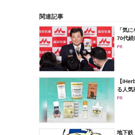
関連記事
「気に
70代続
PR
【iH
る人気
PR
地下鉄