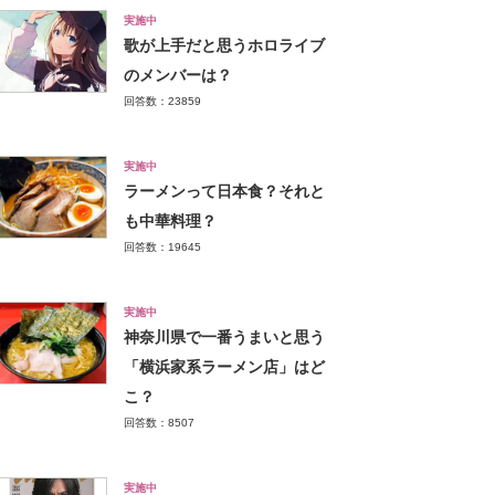
実施中
歌が上手だと思うホロライブ
のメンバーは？
回答数：23859
実施中
ラーメンって日本食？それと
も中華料理？
回答数：19645
実施中
神奈川県で一番うまいと思う
「横浜家系ラーメン店」はど
こ？
回答数：8507
実施中