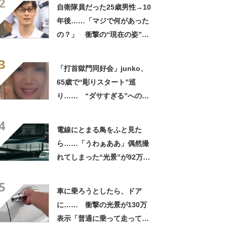
2
ってるの尊い！」
自衛隊員だった25歳男性→10
年後……「マジで何があった
の？」 衝撃の“現在の姿”が
180万再生「別人…？」「好
3
きに生きんしゃい」
「打首獄門同好会」junko、
65歳で“彫りスタート”巡
り…… “ダサすぎる”への持
論に反響「理由が素敵」「わ
4
たしもデビューしたい」
電線にとまる鳥をふと見た
ら……「うわぁああ」偶然撮
れてしまった“光景”が92万再
生「自然は過酷」
5
車に乗ろうとしたら、ドア
に…… 衝撃の光景が130万
表示「普通に乗って走ってた