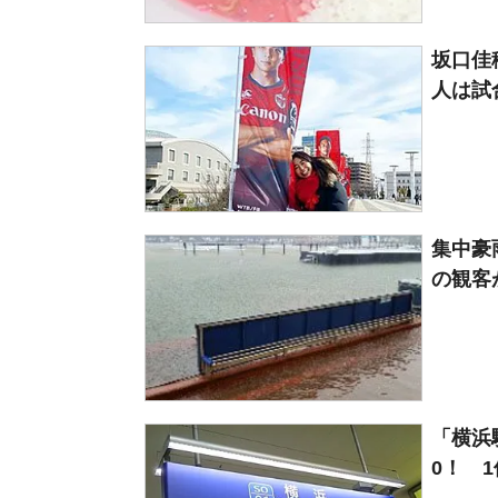
坂口佳
人は試
集中豪
の観客
「横浜
0！ 1