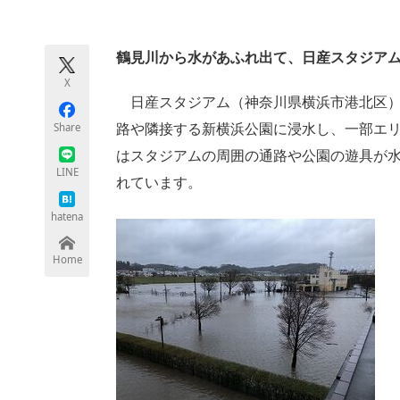
モノづくり技術者専門サイト
エレクトロ
鶴見川から水があふれ出て、日産スタジア
X
ちょっと気になるネットの話題
日産スタジアム（神奈川県横浜市港北区）は
Share
路や隣接する新横浜公園に浸水し、一部エリア
はスタジアムの周囲の通路や公園の遊具が
LINE
れています。
hatena
Home