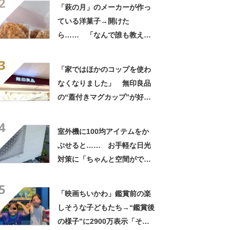
2
「萩の月」のメーカーが作っ
ている洋菓子→開けた
ら…… 「なんで誰も教えて
くれなかったんだ」驚きの中
3
身に「バレたか」「えっ食べ
「家ではほかのコップを使わ
たい」
なくなりました」 無印良品
の“蓋付きマグカップ”が好
評 「良すぎて家族分購入」
4
「朝のコーヒーが昼過ぎまで
室外機に100均アイテムをか
温かい」
ぶせると…… お手軽な日光
対策に「ちゃんと空間ができ
てグー」「これで楽します」
5
「映画ちいかわ」鑑賞前の楽
しそうな子どもたち→“鑑賞後
の様子”に2900万表示「そう