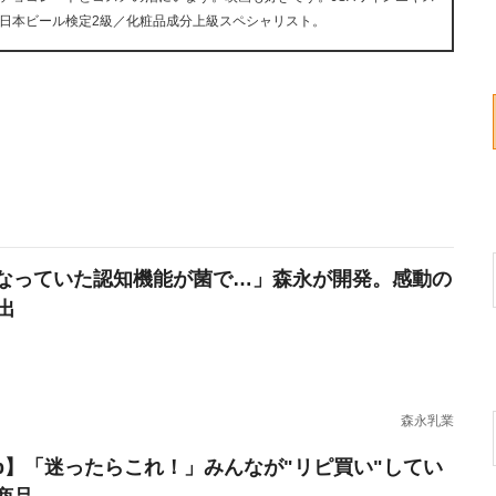
日本ビール検定2級／化粧品成分上級スペシャリスト。
なっていた認知機能が菌で…」森永が開発。感動の
出
森永乳業
erb】「迷ったらこれ！」みんなが"リピ買い"してい