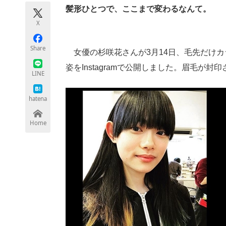
モノづくり技術者専門サイト
エレクトロ
髪形ひとつで、ここまで変わるなんて。
X
Share
女優の杉咲花さんが3月14日、毛先だけカ
ちょっと気になるネットの話題
姿をInstagramで公開しました。眉毛が
LINE
hatena
Home