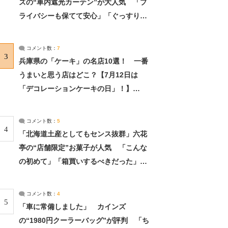
ズの“車内遮光カーテン”が大人気 「プ
ライバシーも保てて安心」「ぐっすり眠
れました」（2/2） | ライフ ねとらぼリ
サーチ：2ページ目
コメント数：
7
3
兵庫県の「ケーキ」の名店10選！ 一番
うまいと思う店はどこ？【7月12日は
「デコレーションケーキの日」！】
（2/4） | 兵庫県 ねとらぼリサーチ：2ペ
ージ目
コメント数：
5
4
「北海道土産としてもセンス抜群」六花
亭の“店舗限定”お菓子が人気 「こんな
の初めて」「箱買いするべきだった」
（1/2） | 北海道 ねとらぼリサーチ
コメント数：
4
5
「車に常備しました」 カインズ
の“1980円クーラーバッグ”が評判 「ち