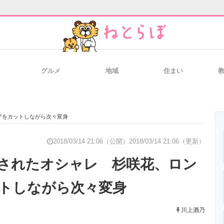
グルメ
地域
住まい
と未来を見通す
スマホと通信の最新トレンド
進化するPCとデ
アをカットしながら次々変身
のいまが分かる
企業ITのトレンドを詳説
経営リーダーの
2018/03/14 21:06（公開）
2018/03/14 21:06（更新）
されたオシャレ 杉咲花、ロン
トしながら次々変身
T製品の総合サイト
IT製品の技術・比較・事例
製造業のIT導入
川上酒乃