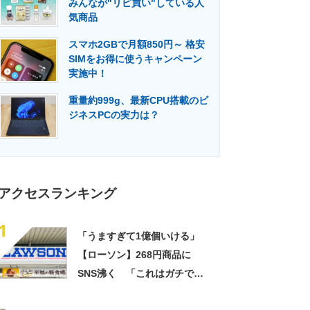
みんなが"リピ買い"している人
門メディア
建設×テクノロジーの最前線
気商品
スマホ2GBで月額850円～ 格安
SIMをお得に使うキャンペーン
実施中！
重量約999g、最新CPU搭載のビ
ジネスPCの実力は？
アクセスランキング
1
「うますぎて1億個いける」
【ローソン】268円商品に
SNS沸く 「これはガチで美
味い」「毎食これがいい」