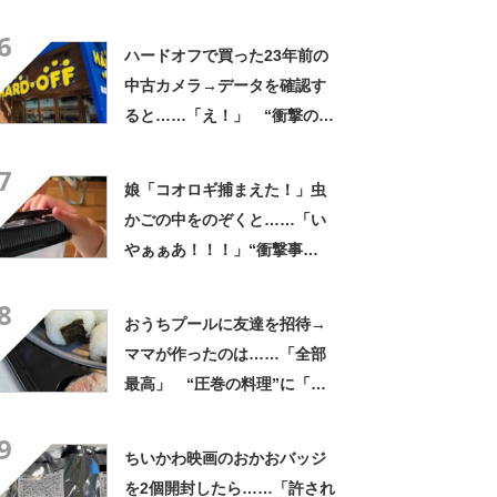
なるわなw」「分かるよ」
6
「いったい何が」
ハードオフで買った23年前の
中古カメラ→データを確認す
ると……「え！」 “衝撃の中
身”に「そんなことあるのか」
7
「ドラマのような展開」
娘「コオロギ捕まえた！」虫
かごの中をのぞくと……「い
やぁぁあ！！！」“衝撃事
実”が160万再生「知らぬが
8
仏」
おうちプールに友達を招待→
ママが作ったのは……「全部
最高」 “圧巻の料理”に「う
っひょ～！」「勝手におっじ
9
ゃまっしまーーす！」
ちいかわ映画のおかおバッジ
を2個開封したら……「許され