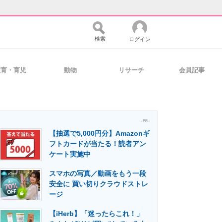
検索
ログイン
教育・育児
動物
リサーチ
会員記事
バイスの未来
好きが集まる 比べて選べる
- PR -
【抽選で5,000円分】Amazonギ
コミュニティ
マーケ×ITの今がよく分かる
フトカードが当たる！読者アン
ケート実施中
スマホの写真／動画をもう一段
・活用を支援
安全に 買い切りクラウドストレ
ージ
【iHerb】「迷ったらこれ！」