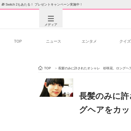
🎁 Switch 2もあたる！ プレゼントキャンペーン実施中！
メディア
TOP
ニュース
エンタメ
クイズ
注目記事を集めた総合ページ
ITの今
TOP
>
長髪のみに許されたオシャレ 杉咲花、ロングヘ
ビジネスと働き方のヒント
AI活用
長髪のみに許
グヘアをカッ
ITエンジニア向け専門サイト
企業向けI