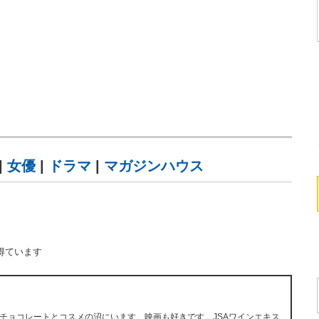
|
女優
|
ドラマ
|
マガジンハウス
得ています
チョコレートとコスメの沼にいます。映画も好きです。JSAワインエキス