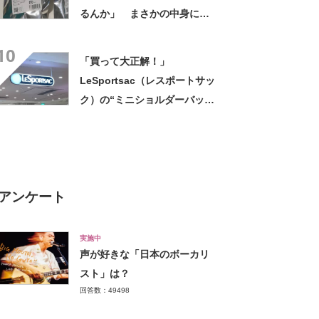
るんか」 まさかの中身に
「そんなことある!?」「大当
10
たりだ……な！」
「買って大正解！」
LeSportsac（レスポートサッ
ク）の“ミニショルダーバッ
グ”が高評価 「軽いし、しっ
かりした作り」「持っている
だけで気分があがる」
アンケート
実施中
声が好きな「日本のボーカリ
スト」は？
回答数：49498