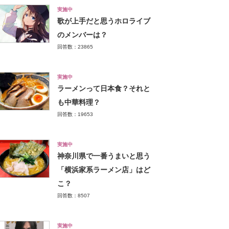
実施中
歌が上手だと思うホロライブ
のメンバーは？
回答数：23865
実施中
ラーメンって日本食？それと
も中華料理？
回答数：19653
実施中
神奈川県で一番うまいと思う
「横浜家系ラーメン店」はど
こ？
回答数：8507
実施中