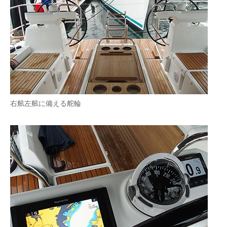
右舷左舷に備える舵輪