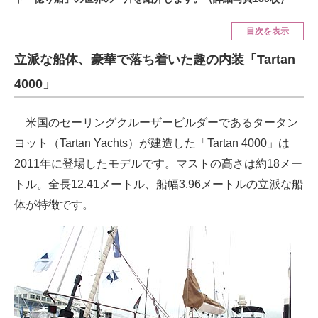
ITの今と未来を見通す
目次を表示
立派な船体、豪華で落ち着いた趣の内装「Tartan
スマホと通信の最新トレンド
4000」
進化するPCとデバイスの未来
好きが集まる 比べて選べる
米国のセーリングクルーザービルダーであるタータン
ヨット（Tartan Yachts）が建造した「Tartan 4000」は
ビジネスと働き方のヒント
2011年に登場したモデルです。マストの高さは約18メー
AI活用のいまが分かる
トル。全長12.41メートル、船幅3.96メートルの立派な船
体が特徴です。
企業ITのトレンドを詳説
経営リーダーのコミュニティ
マーケ×ITの今がよく分かる
ITエンジニア向け専門サイト