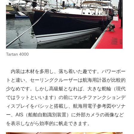
企業向けIT製品の総合サイト
IT製品の技術・比較・事例
製造業のIT導入・活用を支援
モノづくり技術者専門サイト
Tartan 4000
エレクトロニクス専門サイト
内装は木材を多用し、落ち着いた趣です。パワーボー
電子設計の基本と応用
トと違い、セーリングクルーザーは航海用計器が比較的
エネルギーの専門メディア
少なめです。しかし高級艇となれば、大きな舵輪（現代
ではラットといいます）の前にマルチファンクションデ
建設×テクノロジーの最前線
ィスプレイをバシッと搭載し、航海用電子参考図やソナ
ちょっと気になるネットの話題
ー、AIS（船舶自動識別装置）に外部カメラの画像など
を表示しながら効率的に帆走できます。