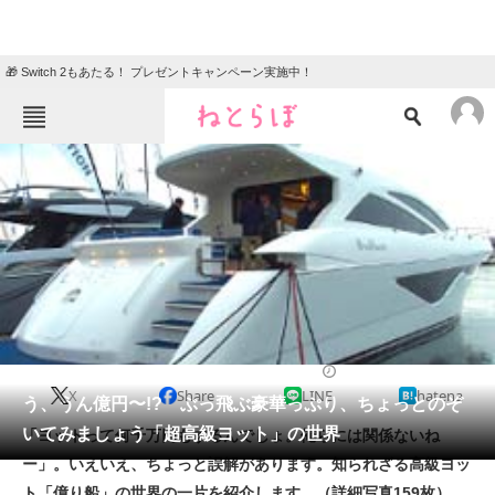
🎁 Switch 2もあたる！ プレゼントキャンペーン実施中！
ねとらぼメニュー
TOP
ニュース
エンタメ
クイズ
グルメ
地域
住まい
教育・育児
動物
リサーチ
2018/03/19 12:00（公開）
X
Share
LINE
hatena
会員記事
う、うん億円〜!? ぶっ飛ぶ豪華っぷり、ちょっとのぞ
いてみましょう「超高級ヨット」の世界
「ヨットって何千万円もするんでしょ。俺らには関係ないね
メディア
ー」。いえいえ、ちょっと誤解があります。知られざる高級ヨッ
ト「億り船」の世界の一片を紹介します。（詳細写真159枚）
注目記事を集めた総合ページ