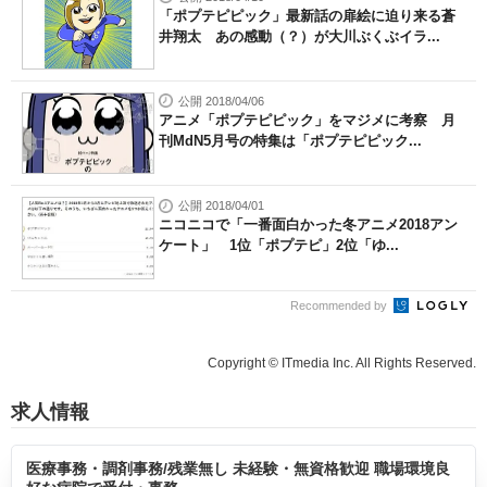
「ポプテピピック」最新話の扉絵に迫り来る蒼
井翔太 あの感動（？）が大川ぶくぶイラ...
公開 2018/04/06
アニメ「ポプテピピック」をマジメに考察 月
刊MdN5月号の特集は「ポプテピピック...
公開 2018/04/01
ニコニコで「一番面白かった冬アニメ2018アン
ケート」 1位「ポプテピ」2位「ゆ...
Recommended by
Copyright © ITmedia Inc. All Rights Reserved.
求人情報
医療事務・調剤事務/残業無し 未経験・無資格歓迎 職場環境良