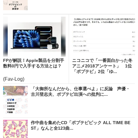
FPが解説！Apple製品を分割手
ニコニコで「一番面白かった冬
数料0円で入手する方法とは？
アニメ2018アンケート」 1位
「ポプテピ」2位「ゆ...
(Fav-Log)
「大御所なんだから、仕事選べよ」に反論 声優・
古川登志夫、ポプテピ出演への批判に...
作中曲を集めたCD「ポプテピピック ALL TIME BE
ST」なんと全123曲...