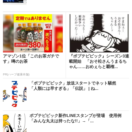
アマゾン1位「このお茶ガチで
『ポプテピピック』シーズン3連
す」噂のお茶
載開始 「おそ松さんうまるち
ゃん……おめぇらと覇権...
PR(ハーブ健康本舗)
「ポプテピピック」放送スタートでネット騒然
「人類には早すぎる」「伝説」 | ね...
ポプテピピック新作LINEスタンプが登場 使用例
「みんな丸太は持ったな!!」→「...