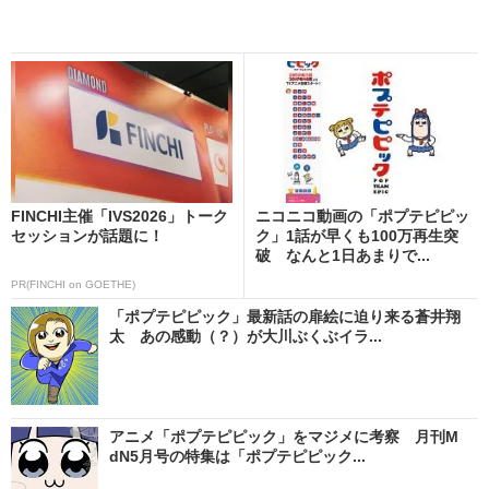
FINCHI主催「IVS2026」トーク
ニコニコ動画の「ポプテピピッ
セッションが話題に！
ク」1話が早くも100万再生突
破 なんと1日あまりで...
PR(FINCHI on GOETHE)
「ポプテピピック」最新話の扉絵に迫り来る蒼井翔
太 あの感動（？）が大川ぶくぶイラ...
アニメ「ポプテピピック」をマジメに考察 月刊M
dN5月号の特集は「ポプテピピック...