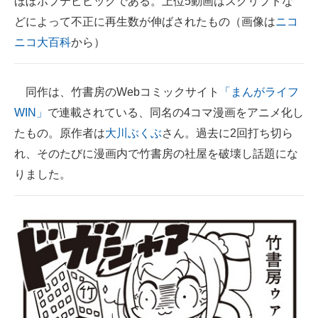
ほぼポプテピピックである。上位5動画はスクリプトな
どによって不正に再生数が伸ばされたもの（画像は
ニコ
ニコ大百科
から）
同作は、竹書房のWebコミックサイト
「まんがライフ
WIN」
で連載されている、同名の4コマ漫画をアニメ化し
たもの。原作者は
大川ぶくぶ
さん。過去に2回打ち切ら
れ、そのたびに漫画内で竹書房の社屋を破壊し話題にな
りました。