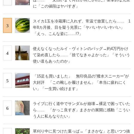
に「この値段はヤバすぎ」
スイカ1玉を冷蔵庫に入れず、常温で放置したら…… 1
3
年8カ月後、目を疑う光景に「ヤバいヤバいヤバい」
「えっ、こんな姿に……!?」
使えなくなったルイ・ヴィトンのバッグ→約4万円かけ
4
て染め直したら……「捨てなきゃよかった」「そういう
使い道もあったのか」
「15足も買いました」 無印良品の“撥水スニーカー”が
5
大好評 「この靴しか履けません」「本当に疲れにく
い」「一生買い続けます」
ライブに行く道中でサンダルが崩壊→裸足で困っていた
6
ら…… 「かっこ良すぎ」まさかの展開に感動「こうい
う人に私もなりたい」
草刈り中に見つけた葉っぱ→「まさかな」と思いつつ抜