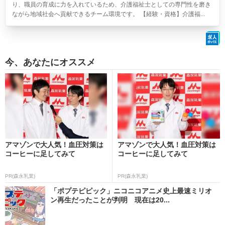
り、職員の育成に力を入れているため、介護福祉士としての専門性を磨き
ながら地域社会へ貢献できるチーム環境です。 【経験・資格】介護福...
今、あなたにオススメ
アマゾンで大人気！血圧対策は
アマゾンで大人気！血圧対策は
コーヒーに足してみて
コーヒーに足してみて
PR(森永乳業)
PR(森永乳業)
「ポプテピピック」ニコニコアニメ史上最速ミリオ
ン再生だったことが判明 現在は20...