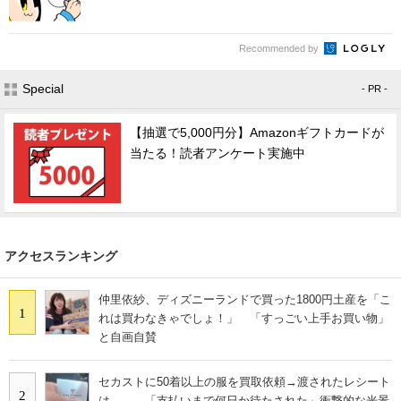
Recommended by
Special
- PR -
【抽選で5,000円分】Amazonギフトカードが
当たる！読者アンケート実施中
アクセスランキング
仲里依紗、ディズニーランドで買った1800円土産を「こ
1
れは買わなきゃでしょ！」 「すっごい上手お買い物」
と自画自賛
セカストに50着以上の服を買取依頼→渡されたレシート
2
は…… 「支払いまで何日か待たされた」衝撃的な光景