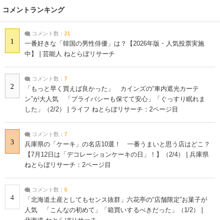
コメントランキング
コメント数：
21
1
一番好きな「韓国の男性俳優」は？【2026年版・人気投票実施
中】 | 芸能人 ねとらぼリサーチ
コメント数：
7
2
「もっと早く買えば良かった」 カインズの“車内遮光カーテ
ン”が大人気 「プライバシーも保てて安心」「ぐっすり眠れま
した」（2/2） | ライフ ねとらぼリサーチ：2ページ目
コメント数：
7
3
兵庫県の「ケーキ」の名店10選！ 一番うまいと思う店はどこ？
【7月12日は「デコレーションケーキの日」！】（2/4） | 兵庫県
ねとらぼリサーチ：2ページ目
コメント数：
5
4
「北海道土産としてもセンス抜群」六花亭の“店舗限定”お菓子が
人気 「こんなの初めて」「箱買いするべきだった」（1/2） |