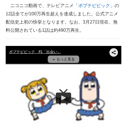
ニコニコ動画で、テレビアニメ
「ポプテピピック」
の
ITの今と未来を見通す
12話全てが100万再生超えを達成しました。公式アニメ
配信史上初の快挙となります。なお、3月27日現在、無
スマホと通信の最新トレンド
料公開されている1話は約490万再生。
進化するPCとデバイスの未来
好きが集まる 比べて選べる
ビジネスと働き方のヒント
AI活用のいまが分かる
企業ITのトレンドを詳説
経営リーダーのコミュニティ
マーケ×ITの今がよく分かる
ITエンジニア向け専門サイト