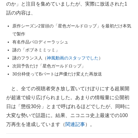
のか」と注目を集めていましたが、実際に放送された1
話の内容は、
原作シーズン2冒頭の「星色ガールドロップ」を最初だけ本気
で製作
有名作品パロディーラッシュ
謎の「ボブネミミッミ」
謎のフランス人（
神風動画のスタッフでした
）
次回予告だけ「星色ガールドロップ」
30分枠使ってBパートは声優だけ変えた再放送
と、全ての視聴者突き放し置いてけぼりにする超展開
が超速で繰り広げられました。あまりの情報量に公開初
日は「懲役30分」とまで呼ばれるほどでしたが、同時に
大変な勢いで話題に。結果、ニコニコ史上最速での100
万再生を達成しています（
関連記事
）。