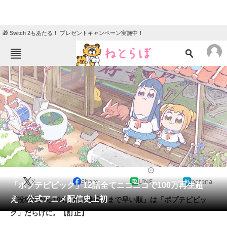
🎁 Switch 2もあたる！ プレゼントキャンペーン実施中！
ねとらぼメニュー
TOP
ニュース
エンタメ
クイズ
グルメ
地域
住まい
教育・育児
動物
リサーチ
2018/03/27 08:30（公開）
X
Share
LINE
hatena
会員記事
「ポプテピピック」12話全てニコニコで100万再生超
え 公式アニメ配信史上初
「投稿日から100万再生達成日まで早い順」は「ポプテピピッ
メディア
ク」だらけに。【訂正】
注目記事を集めた総合ページ