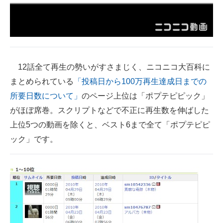
企業向けIT製品の総合サイト
IT製品の技術・比較・事例
製造業のIT導入・活用を支援
12話全て再生の勢いがすさまじく、ニコニコ大百科に
モノづくり技術者専門サイト
まとめられている
「投稿日から100万再生達成日までの
所要日数について」
のページ上位は「ポプテピピック」
エレクトロニクス専門サイト
がほぼ席巻。スクリプトなどで不正に再生数を伸ばした
電子設計の基本と応用
上位5つの動画を除くと、ベスト6まで全て「ポプテピピ
ック」です。
エネルギーの専門メディア
建設×テクノロジーの最前線
ちょっと気になるネットの話題