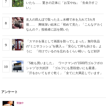
7
いたら…… 驚きの正体に「お宝やね」「生命力すご
い」
友人の田んぼで取った土→水槽で水を入れて3カ月
8
後…… 興味深い結末に「初めて見た」「こんなデカく
なんの？」投稿者に話を聞いた
「スマホを落として画面を割ってしまった」無印良品
9
の“ミニサコッシュ”を購入→「安心して持ち歩ける」よ
うに 「付けているのを忘れるくらい軽い」など好評
「5枚も買いました」 ワークマンの“1500円ゴルフポロ
10
シャツ”が大好評 「ゴルフにも普段使いにも最適」
「汗をかいてもすぐ乾く」「全てに大満足しています」
アンケート
実施中