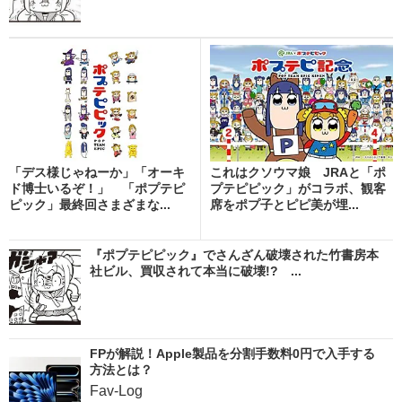
「デス様じゃねーか」「オーキ
これはクソウマ娘 JRAと「ポ
ド博士いるぞ！」 「ポプテピ
プテピピック」がコラボ、観客
ピック」最終回さまざまな...
席をポプ子とピピ美が埋...
『ポプテピピック』でさんざん破壊された竹書房本
社ビル、買収されて本当に破壊!? ...
FPが解説！Apple製品を分割手数料0円で入手する
方法とは？
Fav-Log