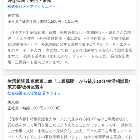
好な病院で受付・事務
株式会社メイアイクリエイト
東京都
正社員 / 派遣社員：時給1,500円～1,550円
【仕事内容】病院勤務・資格・経験必要なし! <業務内容> ・患者さんの誘
導 ・カルテ整理 ・外来受付業務 ・電話対応 ・事務作業 等 ・文書作成補
助(診断書等) ・他、外来診療に関する業務全般 PCスキル:ワード・エクセ
ルのキーボード入力 丁寧に教えて頂けるので未経験でも安心して勤務出来
ますよ。 残業も基本ありませんので、プライベートも充実。 長期安定雇
用・正職員へも道もございます。 <...
生活相談員/東武東上線「上板橋駅」から徒歩10分/生活相談員/
東京都/板橋区若木
社会福祉法人信隆会 若木ライフ
東京都
正社員：時給1,300円～2,000円
【仕事内容】特別養護老人ホームに入居される約100名のご利用者様が、
安心感を持って毎日を過ごせるよう支えることがミッションです。 具体的
には食事・入浴・排泄などの身体介助に加え、日々の様子を専用フォーマ
ットへ入力するなどの事務業務も行います。 自社で各種研修を実施してお