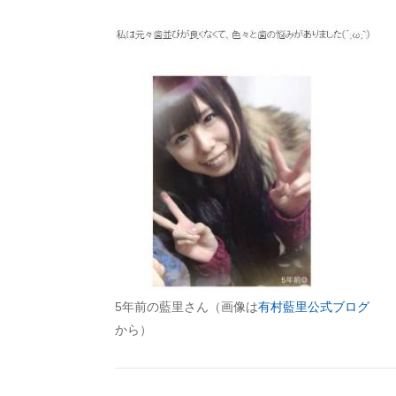
5年前の藍里さん（画像は
有村藍里公式ブログ
から）