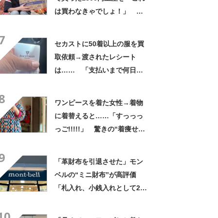
は買わなきゃでしょ！」
「すっごい上手お買い物」と
7
自画自賛
セカストに50着以上の服を買
取依頼→渡されたレシート
は…… 「支払いまで何日か
待たされた」衝撃的な光景に
8
「この値段はヤバすぎ」
ワンピースを着た女性→着物
に着替えると……「すっっっ
っご!!!!!」 驚きの“着痩せ
姿”に「同一人物なのです
9
か？」
「革財布を引退させた」モン
ベルの“ミニ財布”が高評価
「札入れ、小銭入れとして2つ
使ってる」「軽くて良い！」
10