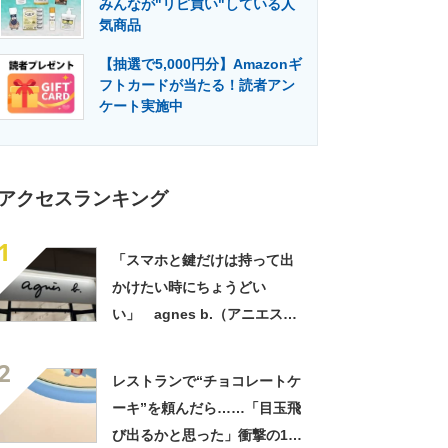
みんなが"リピ買い"している人
門メディア
建設×テクノロジーの最前線
気商品
【抽選で5,000円分】Amazonギ
フトカードが当たる！読者アン
ケート実施中
アクセスランキング
1
「スマホと鍵だけは持って出
かけたい時にちょうどい
い」 agnes b.（アニエスべ
ー）の“ミニミニショルダーバ
2
ッグ”が大好評 「小さいハン
レストランで“チョコレートケ
カチも入る」「軽くて旅行で
ーキ”を頼んだら……「目玉飛
も活躍します
び出るかと思った」衝撃の1皿