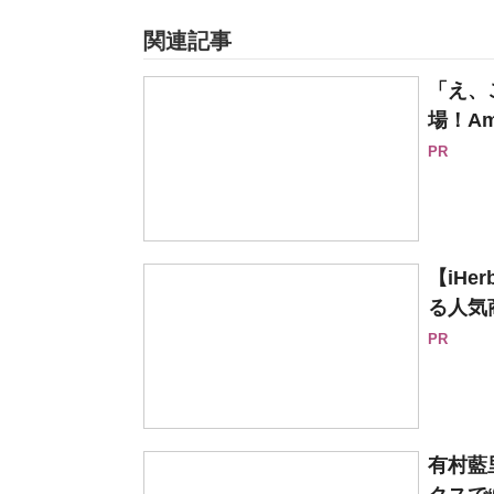
関連記事
「え、
場！Am
PR
【iH
る人気
PR
有村藍