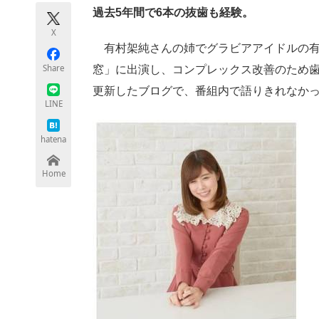
モノづくり技術者専門サイト
エレクトロ
過去5年間で6本の抜歯も経験。
X
有村架純さんの姉でグラビアアイドルの有村
Share
窓」に出演し、コンプレックス改善のため歯
ちょっと気になるネットの話題
更新したブログで、番組内で語りきれなか
LINE
hatena
Home