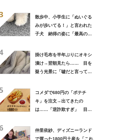
に「やばすぎる」と109万表
3
示
散歩中、小学生に「ぬいぐる
みが歩いてる！」と言われた
子犬 納得の姿に「最高の褒
め言葉！」「遭遇したい」投
4
稿者に話を聞いた
掛け毛布を半年ぶりにオキシ
漬け→翌朝見たら…… 目を
疑う光景に「嘘だと言ってく
れ」「うちの毛布も怖くなっ
5
てきた」と627万表示
コメダで680円の「ポテチ
キ」を注文→出てきたの
は……「逆詐欺すぎ」 目を
疑う光景に「量間違えた？
6
w」「溢れかえってますね」
仲里依紗、ディズニーランド
で買った1800円土産を「これ