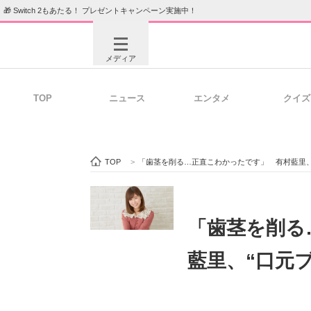
🎁 Switch 2もあたる！ プレゼントキャンペーン実施中！
メディア
TOP
ニュース
エンタメ
クイズ
注目記事を集めた総合ページ
ITの今
TOP
>
「歯茎を削る…正直こわかったです」 有村藍里、
ビジネスと働き方のヒント
AI活用
「歯茎を削る
藍里、“口元
ITエンジニア向け専門サイト
企業向けI