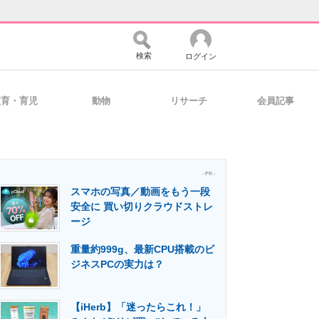
検索
ログイン
教育・育児
動物
リサーチ
会員記事
バイスの未来
好きが集まる 比べて選べる
- PR -
スマホの写真／動画をもう一段
コミュニティ
マーケ×ITの今がよく分かる
安全に 買い切りクラウドストレ
ージ
重量約999g、最新CPU搭載のビ
・活用を支援
ジネスPCの実力は？
【iHerb】「迷ったらこれ！」