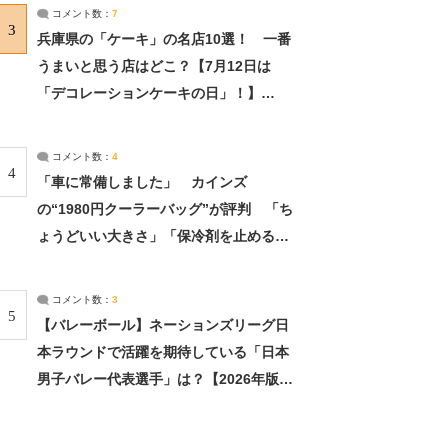
サーチ：2ページ目
コメント数：
7
3
兵庫県の「ケーキ」の名店10選！ 一番
うまいと思う店はどこ？【7月12日は
「デコレーションケーキの日」！】
（2/4） | 兵庫県 ねとらぼリサーチ：2ペ
ージ目
コメント数：
4
4
「車に常備しました」 カインズ
の“1980円クーラーバッグ”が評判 「ち
ょうどいい大きさ」「保冷剤を止めるベ
ルトが良い」（1/5） | ライフ ねとらぼ
リサーチ
コメント数：
3
5
【バレーボール】ネーションズリーグ日
本ラウンドで活躍を期待している「日本
男子バレー代表選手」は？【2026年版・
人気投票実施中】（投票結果） | スポー
ツ ねとらぼリサーチ