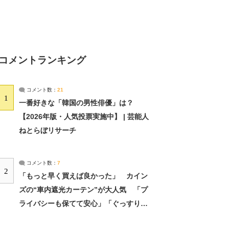
コメントランキング
コメント数：
21
1
一番好きな「韓国の男性俳優」は？
【2026年版・人気投票実施中】 | 芸能人
ねとらぼリサーチ
コメント数：
7
2
「もっと早く買えば良かった」 カイン
ズの“車内遮光カーテン”が大人気 「プ
ライバシーも保てて安心」「ぐっすり眠
れました」（2/2） | ライフ ねとらぼリ