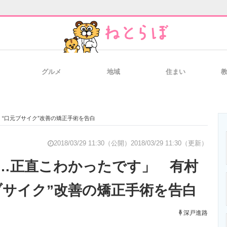
グルメ
地域
住まい
と未来を見通す
スマホと通信の最新トレンド
進化するPCとデ
“口元ブサイク”改善の矯正手術を告白
のいまが分かる
企業ITのトレンドを詳説
経営リーダーの
2018/03/29 11:30（公開）
2018/03/29 11:30（更新）
…正直こわかったです」 有村
ブサイク”改善の矯正手術を告白
T製品の総合サイト
IT製品の技術・比較・事例
製造業のIT導入
深戸進路