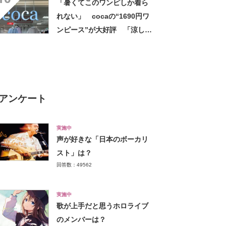
「暑くてこのワンピしか着ら
れない」 cocaの“1690円ワ
ンピース”が大好評 「涼しく
着られて、シワがよらない素
材感と薄さも◎」「大好きす
ぎて色違いも購入」
アンケート
実施中
声が好きな「日本のボーカリ
スト」は？
回答数：49562
実施中
歌が上手だと思うホロライブ
のメンバーは？