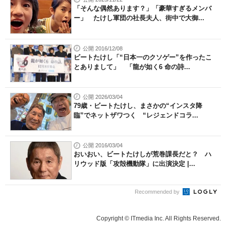
「そんな偶然あります？」「豪華すぎるメンバ
ー」 たけし軍団の社長夫人、街中で大御...
公開 2016/12/08
ビートたけし「“日本一のクソゲー”を作ったこ
とありまして」 「龍が如く6 命の詩...
公開 2026/03/04
79歳・ビートたけし、まさかの“インスタ降
臨”でネットザワつく “レジェンドコラ...
公開 2016/03/04
おいおい、ビートたけしが荒巻課長だと？ ハ
リウッド版「攻殻機動隊」に出演決定 |...
Recommended by
Copyright © ITmedia Inc. All Rights Reserved.