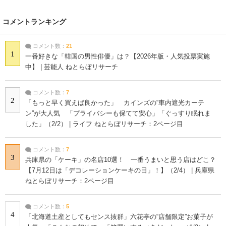
コメントランキング
コメント数：
21
1
一番好きな「韓国の男性俳優」は？【2026年版・人気投票実施
中】 | 芸能人 ねとらぼリサーチ
コメント数：
7
2
「もっと早く買えば良かった」 カインズの“車内遮光カーテ
ン”が大人気 「プライバシーも保てて安心」「ぐっすり眠れま
した」（2/2） | ライフ ねとらぼリサーチ：2ページ目
コメント数：
7
3
兵庫県の「ケーキ」の名店10選！ 一番うまいと思う店はどこ？
【7月12日は「デコレーションケーキの日」！】（2/4） | 兵庫県
ねとらぼリサーチ：2ページ目
コメント数：
5
4
「北海道土産としてもセンス抜群」六花亭の“店舗限定”お菓子が