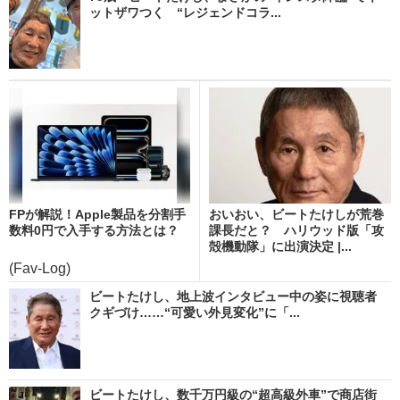
ットザワつく “レジェンドコラ...
FPが解説！Apple製品を分割手
おいおい、ビートたけしが荒巻
数料0円で入手する方法とは？
課長だと？ ハリウッド版「攻
殻機動隊」に出演決定 |...
(Fav-Log)
ビートたけし、地上波インタビュー中の姿に視聴者
クギづけ……“可愛い外見変化”に「...
ビートたけし、数千万円級の“超高級外車”で商店街