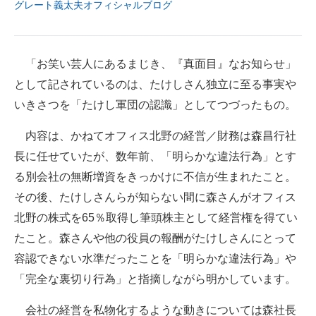
グレート義太夫オフィシャルブログ
企業向けIT製品の総合サイト
IT製品の技術・比較・事例
「お笑い芸人にあるまじき、『真面目』なお知らせ」
製造業のIT導入・活用を支援
として記されているのは、たけしさん独立に至る事実や
いきさつを「たけし軍団の認識」としてつづったもの。
モノづくり技術者専門サイト
内容は、かねてオフィス北野の経営／財務は森昌行社
エレクトロニクス専門サイト
長に任せていたが、数年前、「明らかな違法行為」とす
電子設計の基本と応用
る別会社の無断増資をきっかけに不信が生まれたこと。
その後、たけしさんらが知らない間に森さんがオフィス
エネルギーの専門メディア
北野の株式を65％取得し筆頭株主として経営権を得てい
建設×テクノロジーの最前線
たこと。森さんや他の役員の報酬がたけしさんにとって
容認できない水準だったことを「明らかな違法行為」や
ちょっと気になるネットの話題
「完全な裏切り行為」と指摘しながら明かしています。
会社の経営を私物化するような動きについては森社長