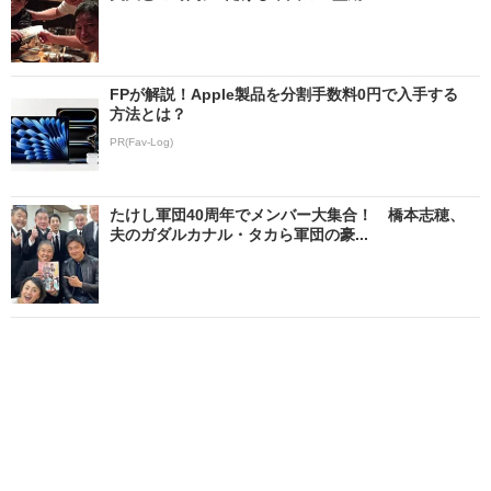
FPが解説！Apple製品を分割手数料0円で入手する
方法とは？
PR(Fav-Log)
たけし軍団40周年でメンバー大集合！ 橋本志穂、
夫のガダルカナル・タカら軍団の豪...