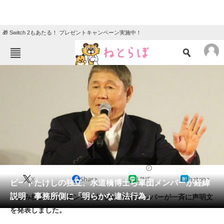
🎁 Switch 2もあたる！ プレゼントキャンペーン実施中！
ねとらぼメニュー
TOP
ニュース
エンタメ
クイズ
グルメ
地域
住まい
教育・育児
動物
リサーチ
2018/04/02 10:00（公開）
X
Share
LINE
hatena
会員記事
ビートたけしの独立、水道橋博士ら軍団メンバーが経緯
説明 事務所側に「明らかな違法行為」
つまみ枝豆さんやダンカンさんら、軍団メンバーが一斉に声明文
メディア
を発表しました。
注目記事を集めた総合ページ