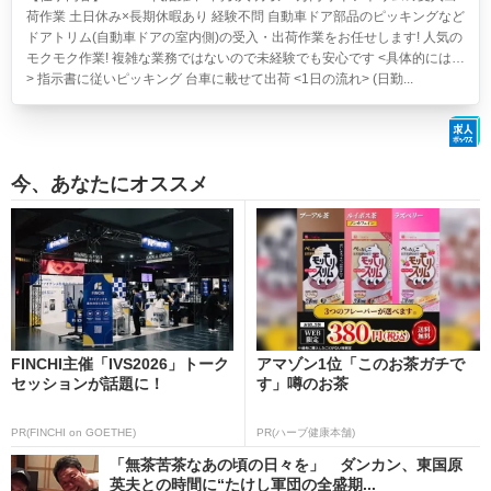
荷作業 土日休み×長期休暇あり 経験不問
自動車ドア部品のピッキングなど
ドアトリム(自動車ドアの室内側)の受入・出荷作業をお任せします! 人気の
モクモク作業! 複雑な業務ではないので未経験でも安心です <具体的には…
> 指示書に従いピッキング 台車に載せて出荷 <1日の流れ> (日勤...
今、あなたにオススメ
FINCHI主催「IVS2026」トーク
アマゾン1位「このお茶ガチで
セッションが話題に！
す」噂のお茶
PR(FINCHI on GOETHE)
PR(ハーブ健康本舗)
「無茶苦茶なあの頃の日々を」 ダンカン、東国原
英夫との時間に“たけし軍団の全盛期...