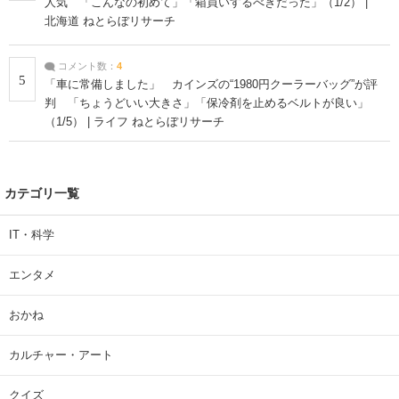
人気 「こんなの初めて」「箱買いするべきだった」（1/2） |
北海道 ねとらぼリサーチ
コメント数：
4
5
「車に常備しました」 カインズの“1980円クーラーバッグ”が評
判 「ちょうどいい大きさ」「保冷剤を止めるベルトが良い」
（1/5） | ライフ ねとらぼリサーチ
カテゴリ一覧
IT・科学
エンタメ
おかね
カルチャー・アート
クイズ