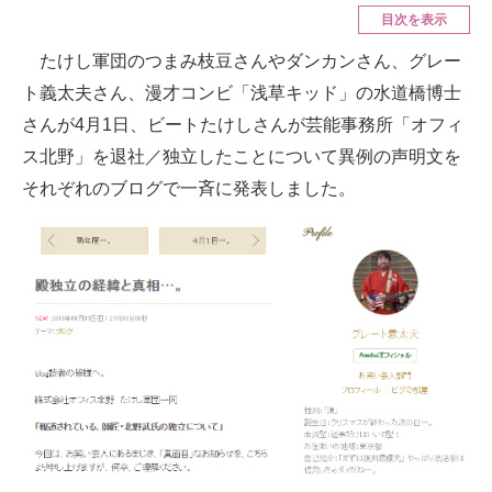
目次を表示
ITの今と未来を見通す
たけし軍団のつまみ枝豆さんやダンカンさん、グレー
ト義太夫さん、漫才コンビ「浅草キッド」の水道橋博士
スマホと通信の最新トレンド
さんが4月1日、ビートたけしさんが芸能事務所「オフィ
進化するPCとデバイスの未来
ス北野」を退社／独立したことについて異例の声明文を
それぞれのブログで一斉に発表しました。
好きが集まる 比べて選べる
ビジネスと働き方のヒント
AI活用のいまが分かる
企業ITのトレンドを詳説
経営リーダーのコミュニティ
マーケ×ITの今がよく分かる
ITエンジニア向け専門サイト