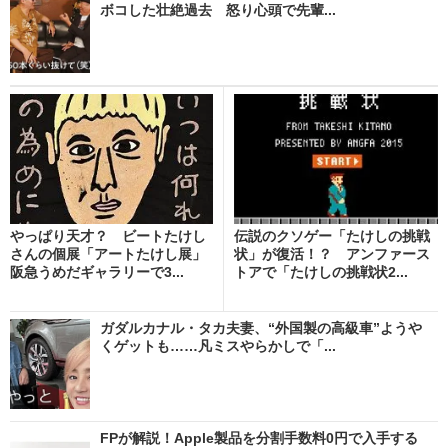
ボコした壮絶過去 怒り心頭で先輩...
やっぱり天才？ ビートたけし
伝説のクソゲー「たけしの挑戦
さんの個展「アートたけし展」
状」が復活！？ アンファース
阪急うめだギャラリーで3...
トアで「たけしの挑戦状2...
ガダルカナル・タカ夫妻、“外国製の高級車”ようや
くゲットも……凡ミスやらかしで「...
FPが解説！Apple製品を分割手数料0円で入手する