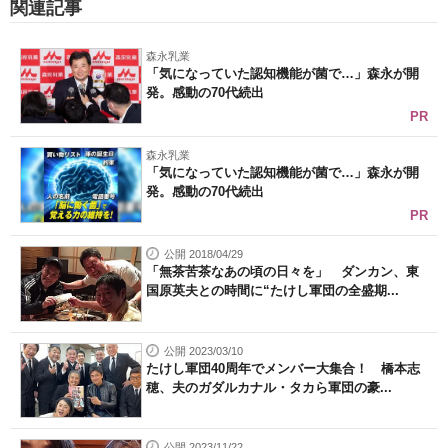
関連記事
森永乳業
「気になっていた認知機能が菌で…」森永が開
発。感動の70代続出
PR
森永乳業
「気になっていた認知機能が菌で…」森永が開
発。感動の70代続出
PR
公開 2018/04/29
「無茶苦茶なあの頃の日々を」 ダンカン、東
国原英夫との時間に“たけし軍団の全盛期...
公開 2023/03/10
たけし軍団40周年でメンバー大集合！ 橋本志
穂、夫のガダルカナル・タカら軍団の豪...
公開 2023/11/22