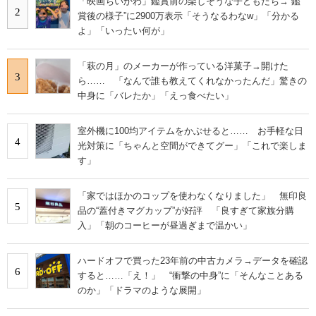
「映画ちいかわ」鑑賞前の楽しそうな子どもたち→“鑑
2
賞後の様子”に2900万表示「そうなるわなw」「分かる
よ」「いったい何が」
「萩の月」のメーカーが作っている洋菓子→開けた
3
ら…… 「なんで誰も教えてくれなかったんだ」驚きの
中身に「バレたか」「えっ食べたい」
室外機に100均アイテムをかぶせると…… お手軽な日
4
光対策に「ちゃんと空間ができてグー」「これで楽しま
す」
「家ではほかのコップを使わなくなりました」 無印良
5
品の“蓋付きマグカップ”が好評 「良すぎて家族分購
入」「朝のコーヒーが昼過ぎまで温かい」
ハードオフで買った23年前の中古カメラ→データを確認
6
すると……「え！」 “衝撃の中身”に「そんなことある
のか」「ドラマのような展開」