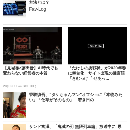
方法とは？
Fav-Log
【見城徹×藤田晋】AI時代でも
「たけしの挑戦状」が2020年春
変わらない経営者の本質
に舞台化 サイト出現の謎言語
「きむっけ゜ せあっ...
PR(FINCHI on GOETHE)
香取慎吾、“タケちゃんマン”オフショに「本物みた
い」「仕草がそのもの」 若き日の...
サンド富澤、「鬼滅の刃 無限列車編」放送中に“尿