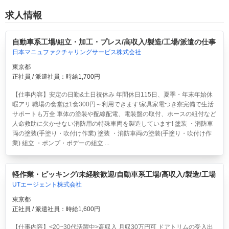
求人情報
自動車系工場/組立・加工・プレス/高収入/製造/工場/派遣の仕事
日本マニュファクチャリングサービス株式会社
東京都
正社員 / 派遣社員：時給1,700円
【仕事内容】安定の日勤&土日祝休み 年間休日115日、夏季・年末年始休
暇アリ 職場の食堂は1食300円～利用できます!家具家電つき寮完備で生活
サポートも万全 車体の塗装や配線配電、電装盤の取付、ホースの組付など
人命救助に欠かせない消防用の特殊車両を製造しています! 塗装 ・消防車
両の塗装(手塗り・吹付け作業) 塗装 ・消防車両の塗装(手塗り・吹付け作
業) 組立 ・ポンプ・ボデーの組立 ...
軽作業・ピッキング/未経験歓迎/自動車系工場/高収入/製造/工場
UTエージェント株式会社
東京都
正社員 / 派遣社員：時給1,600円
【仕事内容】<20~30代活躍中>高収入 月収30万円可 ドアトリムの受入出