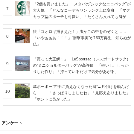
「2個も買いました」 スタバの“シックなエコバッグ”が
7
大人気 「どんなコーデもワンランク上に変身」「マグ
カップ型のポーチも可愛い」「たくさん入れても肩が痛
くならない」
娘「コオロギ捕まえた！」虫かごの中をのぞくと……
8
「いやぁぁあ！！！」“衝撃事実”が160万再生「知らぬが
仏」
「買って大正解！」 LeSportsac（レスポートサック）
9
の“ミニショルダーバッグ”が高評価 「軽いし、しっか
りした作り」「持っているだけで気分があがる」
草ボーボーで“手に負えなくなった庭”→片付けを頼んだ
10
ら…… 「さっぱりしましたね」「見応えありました」
「ホントに良かった」
アンケート