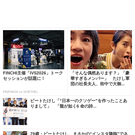
FINCHI主催「IVS2026」トーク
「そんな偶然あります？」「豪
セッションが話題に！
華すぎるメンバー」 たけし軍
団の社長夫人、街中で大御...
PR(FINCHI on GOETHE)
ビートたけし「“日本一のクソゲー”を作ったことあ
りまして」 「龍が如く6 命の詩...
79歳・ビートたけし、まさかの“インスタ降臨”でネ