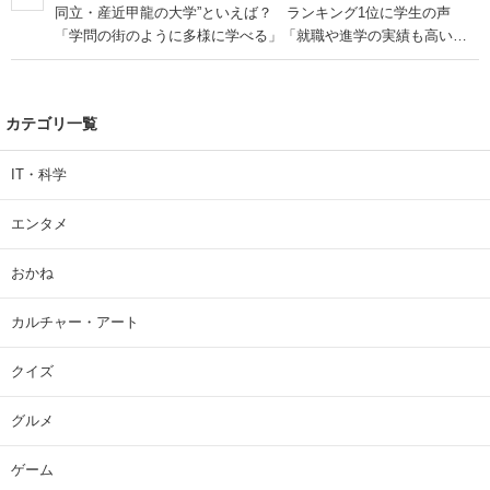
同立・産近甲龍の大学”といえば？ ランキング1位に学生の声
「学問の街のように多様に学べる」「就職や進学の実績も高い」
| 大学 ねとらぼリサーチ
カテゴリ一覧
IT・科学
エンタメ
おかね
カルチャー・アート
クイズ
グルメ
ゲーム