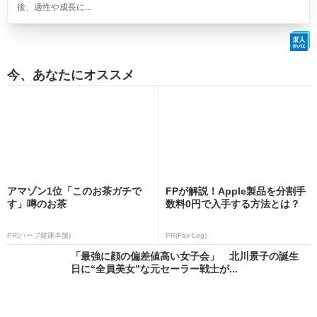
後、適性や成長に...
今、あなたにオススメ
アマゾン1位「このお茶ガチで
FPが解説！Apple製品を分割手
す」噂のお茶
数料0円で入手する方法とは？
PR(ハーブ健康本舗)
PR(Fav-Log)
「最強に顔の偏差値高い女子会」 北川景子の誕生
日に“全員美女”な元セーラー戦士が...