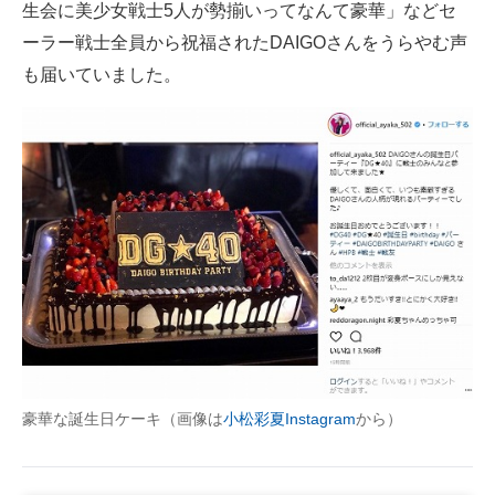
生会に美少女戦士5人が勢揃いってなんて豪華」などセ
ーラー戦士全員から祝福されたDAIGOさんをうらやむ声
も届いていました。
豪華な誕生日ケーキ（画像は
小松彩夏Instagram
から）