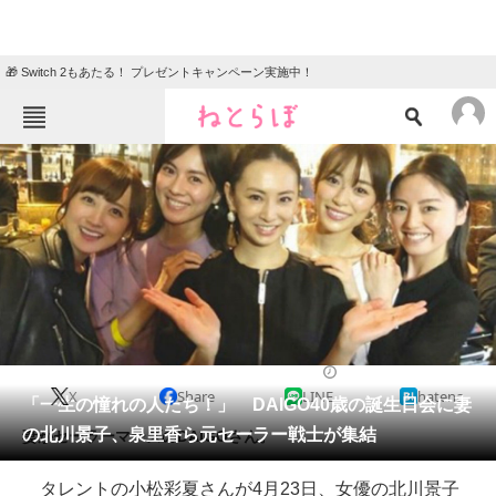
🎁 Switch 2もあたる！ プレゼントキャンペーン実施中！
ねとらぼメニュー
TOP
ニュース
エンタメ
クイズ
グルメ
地域
住まい
教育・育児
動物
リサーチ
2018/04/24 11:32（公開）
X
Share
LINE
hatena
会員記事
「一生の憧れの人たち！」 DAIGO40歳の誕生日会に妻
の北川景子、泉里香ら元セーラー戦士が集結
妻がセーラーマーズのDAIGOさん。
メディア
タレントの小松彩夏さんが4月23日、女優の北川景子
注目記事を集めた総合ページ