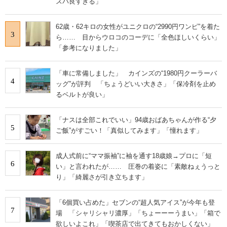
スパ良すぎる」
62歳・62キロの女性がユニクロの“2990円ワンピ”を着た
3
ら…… 目からウロコのコーデに「全色ほしいくらい」
「参考になりました」
「車に常備しました」 カインズの“1980円クーラーバ
4
ッグ”が評判 「ちょうどいい大きさ」「保冷剤を止め
るベルトが良い」
「ナスは全部これでいい」94歳おばあちゃんが作る“夕
5
ご飯”がすごい！「真似してみます」「憧れます」
成人式前に“ママ振袖”に袖を通す18歳娘→プロに「短
6
い」と言われたが…… 圧巻の着姿に「素敵ねぇうっと
り」「綺麗さが引き立ちます」
「6個買い占めた」セブンの“超人気アイス”が今年も登
7
場 「シャリシャリ濃厚」「ちょーーーうまい」「箱で
欲しいよこれ」「喫茶店で出てきてもおかしくない」