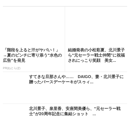
「階段を上ると汗がヤバい！」
結婚発表の小松彩夏、北川景子
→夏のピンチに寄り添う“水色の
ら“元セーラー戦士仲間”に祝福
広告”を発見
されにっこり笑顔 美女...
PR(ねとらぼ)
すてきな旦那さんや…… DAIGO、妻・北川景子に
贈ったバースデーケーキがスゥィ...
北川景子、泉里香、安座間美優ら、“元セーラー戦
士”が20周年記念に集結ショット ...