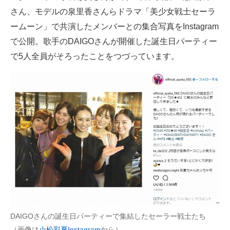
さん、モデルの泉里香さんらドラマ「美少女戦士セーラ
ITの今と未来を見通す
ームーン」で共演したメンバーとの集合写真をInstagram
で公開。歌手のDAIGOさんが開催した誕生日パーティー
スマホと通信の最新トレンド
で5人全員がそろったことをつづっています。
進化するPCとデバイスの未来
好きが集まる 比べて選べる
ビジネスと働き方のヒント
AI活用のいまが分かる
企業ITのトレンドを詳説
経営リーダーのコミュニティ
マーケ×ITの今がよく分かる
DAIGOさんの誕生日パーティーで集結したセーラー戦士たち
ITエンジニア向け専門サイト
（画像は
小松彩夏Instagram
から）