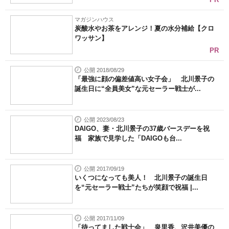
マガジンハウス
炭酸水やお茶をアレンジ！夏の水分補給【クロ
ワッサン】
PR
公開 2018/08/29
「最強に顔の偏差値高い女子会」 北川景子の
誕生日に“全員美女”な元セーラー戦士が...
公開 2023/08/23
DAIGO、妻・北川景子の37歳バースデーを祝
福 家族で見学した「DAIGOも台...
公開 2017/09/19
いくつになっても美人！ 北川景子の誕生日
を“元セーラー戦士”たちが笑顔で祝福 |...
公開 2017/11/09
「待ってました戦士会」 泉里香、沢井美優の