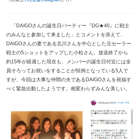
企業向けIT製品の総合サイト
IT製品の技術・比較・事例
「DAIGOさんの誕生日パーティー『DG★40』に戦士
製造業のIT導入・活用を支援
のみんなと参加して来ました」とコメントを添えて、
DAIGOさんの妻である北川さんを中心とした元セーラー
モノづくり技術者専門サイト
戦士の5ショットをアップした小松さん。放送終了から
エレクトロニクス専門サイト
約15年が経過した現在も、メンバーの誕生日付近には全
員そろってお祝いをすることが恒例となっている5人で
電子設計の基本と応用
すが、今回は大事な仲間の夫であるDAIGOさんを祝福す
エネルギーの専門メディア
べく緊急出動したようです。相変わらずみんな美しい。
建設×テクノロジーの最前線
ちょっと気になるネットの話題