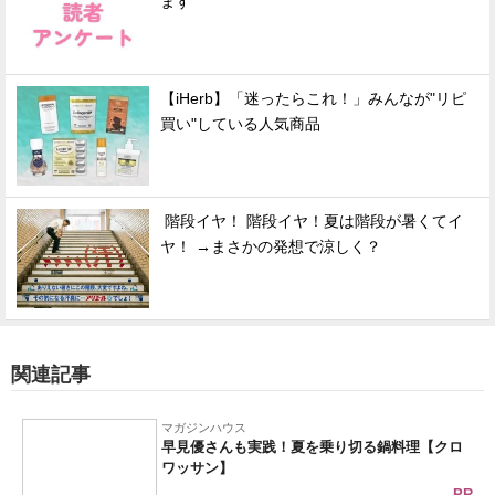
ます
【iHerb】「迷ったらこれ！」みんなが"リピ
買い"している人気商品
階段イヤ！ 階段イヤ！夏は階段が暑くてイ
ヤ！ →まさかの発想で涼しく？
関連記事
マガジンハウス
早見優さんも実践！夏を乗り切る鍋料理【クロ
ワッサン】
PR