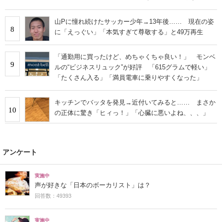
山Pに憧れ続けたサッカー少年→13年後…… 現在の姿
8
に「えっぐい」「本気すぎて尊敬する」と49万再生
「通勤用に買ったけど、めちゃくちゃ良い！」 モンベ
9
ルの“ビジネスリュック”が好評 「615グラムで軽い」
「たくさん入る」「満員電車に乗りやすくなった」
キッチンでバッタを発見→近付いてみると…… まさか
10
の正体に驚き「ヒィっ！」「心臓に悪いよね、、、」
アンケート
実施中
声が好きな「日本のボーカリスト」は？
回答数：49393
実施中