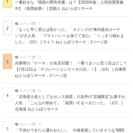
1
一番好きな「韓国の男性俳優」は？【2026年版・人気投票実施
中】（投票結果） | 芸能人 ねとらぼリサーチ
コメント数：
7
2
「もっと早く買えば良かった」 カインズの“車内遮光カーテ
ン”が大人気 「プライバシーも保てて安心」「ぐっすり眠れま
した」（2/2） | ライフ ねとらぼリサーチ：2ページ目
コメント数：
7
3
兵庫県の「ケーキ」の名店10選！ 一番うまいと思う店はどこ？
【7月12日は「デコレーションケーキの日」！】（2/4） | 兵庫県
ねとらぼリサーチ：2ページ目
コメント数：
5
4
「北海道土産としてもセンス抜群」六花亭の“店舗限定”お菓子が
人気 「こんなの初めて」「箱買いするべきだった」（1/2） |
北海道 ねとらぼリサーチ
コメント数：
3
5
「子供ができたら通わせたい」 今後発展していきそうな“関関