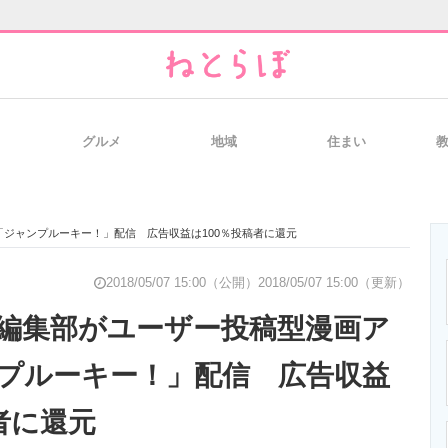
グルメ
地域
住まい
と未来を見通す
スマホと通信の最新トレンド
進化するPCとデ
ジャンプルーキー！」配信 広告収益は100％投稿者に還元
のいまが分かる
企業ITのトレンドを詳説
経営リーダーの
2018/05/07 15:00（公開）
2018/05/07 15:00（更新）
編集部がユーザー投稿型漫画ア
プルーキー！」配信 広告収益
T製品の総合サイト
IT製品の技術・比較・事例
製造業のIT導入
者に還元