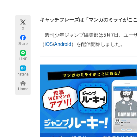
モノづくり技術者専門サイト
エレクトロ
キャッチフレーズは「マンガのミライがこ
X
ちょっと気になるネットの話題
週刊少年ジャンプ編集部は5月7日、ユーザ
Share
（
iOS
/
Android
）を配信開始しました。
LINE
hatena
Home