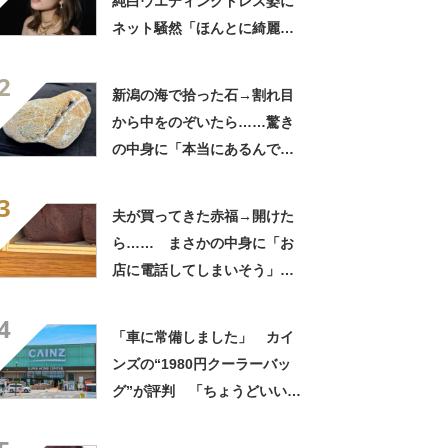
純白ウエディングドレス姿に
ネット騒然「ほんとに綺麗」
「この笑顔が切なすぎる」
2
新潟の海で拾った石→割れ目
から中をのぞいたら……驚き
の中身に「本当にあるんです
ね！」「お宝だ」
3
夫が買ってきた赤福→開けた
ら…… まさかの中身に「お
店に電話してしまいそう」
「さすがに初めて見ました
4
笑」と107万表示
「車に常備しました」 カイ
ンズの“1980円クーラーバッ
グ”が評判 「ちょうどいい大
きさ」「保冷剤を止めるベル
トが良い」