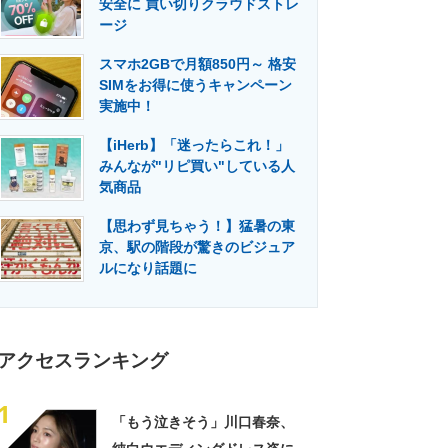
安全に 買い切りクラウドストレ
門メディア
建設×テクノロジーの最前線
ージ
スマホ2GBで月額850円～ 格安
SIMをお得に使うキャンペーン
実施中！
【iHerb】「迷ったらこれ！」
みんなが"リピ買い"している人
気商品
【思わず見ちゃう！】猛暑の東
京、駅の階段が驚きのビジュア
ルになり話題に
アクセスランキング
1
「もう泣きそう」川口春奈、