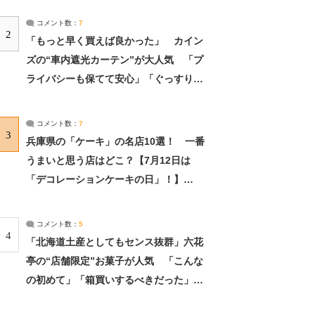
コメント数：
7
2
「もっと早く買えば良かった」 カイン
ズの“車内遮光カーテン”が大人気 「プ
ライバシーも保てて安心」「ぐっすり眠
れました」（2/2） | ライフ ねとらぼリ
サーチ：2ページ目
コメント数：
7
3
兵庫県の「ケーキ」の名店10選！ 一番
うまいと思う店はどこ？【7月12日は
「デコレーションケーキの日」！】
（2/4） | 兵庫県 ねとらぼリサーチ：2ペ
ージ目
コメント数：
5
4
「北海道土産としてもセンス抜群」六花
亭の“店舗限定”お菓子が人気 「こんな
の初めて」「箱買いするべきだった」
（1/2） | 北海道 ねとらぼリサーチ