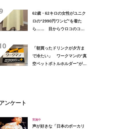
高すぎません？」「本物かと
9
思いました！」
62歳・62キロの女性がユニク
ロの“2990円ワンピ”を着た
ら…… 目からウロコのコー
デに「全色ほしいくらい」
10
「参考になりました」
「朝買ったドリンクが夕方ま
で冷たい」 ワークマンの“真
空ペットボトルホルダー”が大
好評 「車の中でも冷え冷
え」「もっと早く買えばよか
った」
アンケート
実施中
声が好きな「日本のボーカリ