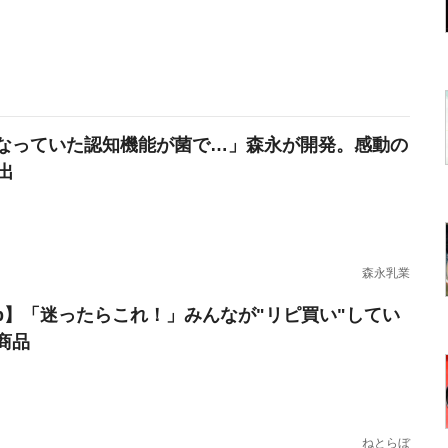
なっていた認知機能が菌で…」森永が開発。感動の
出
森永乳業
erb】「迷ったらこれ！」みんなが"リピ買い"してい
商品
ねとらぼ