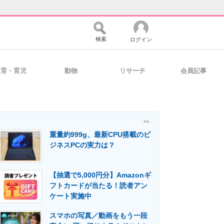
検索
ログイン
教育・育児
動物
リサーチ
会員記事
バイスの未来
好きが集まる 比べて選べる
- PR -
重量約999g、最新CPU搭載のビ
コミュニティ
マーケ×ITの今がよく分かる
ジネスPCの実力は？
【抽選で5,000円分】Amazonギ
・活用を支援
フトカードが当たる！読者アン
ケート実施中
スマホの写真／動画をもう一段