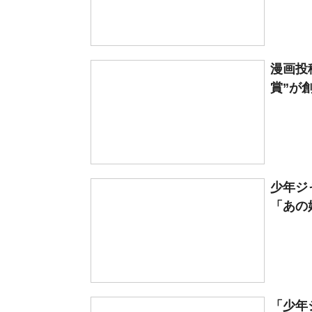
漫画投
賞”が
少年ジ
「あの
「少年