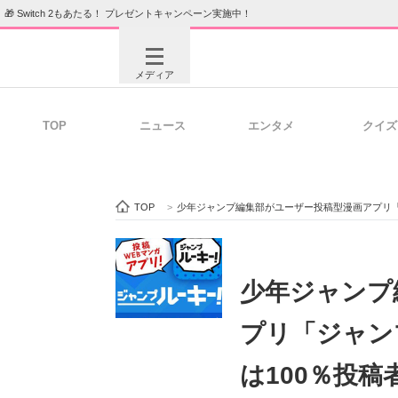
🎁 Switch 2もあたる！ プレゼントキャンペーン実施中！
メディア
TOP
ニュース
エンタメ
クイズ
注目記事を集めた総合ページ
ITの今
TOP
>
少年ジャンプ編集部がユーザー投稿型漫画アプリ「
ビジネスと働き方のヒント
AI活用
少年ジャンプ
プリ「ジャン
ITエンジニア向け専門サイト
企業向けI
は100％投稿