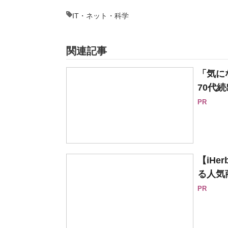
IT・ネット・科学
関連記事
「気に
70代続
PR
【iH
る人気
PR