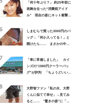
5
「何十年ぶり？」 約25年前に
表舞台去った“消費税アイド
ル” 現在の姿にネット衝撃
「いくつになってもかわい
6
い」「また会えるなんて」
しまむらで買った3000円のバ
ッグ→「何か入ってる！」と
開けたら…… まさかの中身
に「買いに走った」「コスパ
7
良すぎる」
「車に常備しました」 カイ
ンズの“1980円クーラーバッ
グ”が評判 「ちょうどいい大
きさ」「保冷剤を止めるベル
8
トが良い」
大野智ファン「私の夫、大野
くんに似てて幸せ」→見てみ
ると…… ‟驚きの姿”に「最