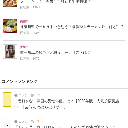
ラーメンって日本食？それとも中華料理？
回答数：19638
実施中
神奈川県で一番うまいと思う「横浜家系ラーメン店」はどこ？
回答数：8504
実施中
唯一無二の歌声だと思うボーカリストは？
回答数：8077
コメントランキング
コメント数：
21
1
一番好きな「韓国の男性俳優」は？【2026年版・人気投票実施
中】 | 芸能人 ねとらぼリサーチ
コメント数：
7
2
「もっと早く買えば良かった」 カインズの“車内遮光カーテ