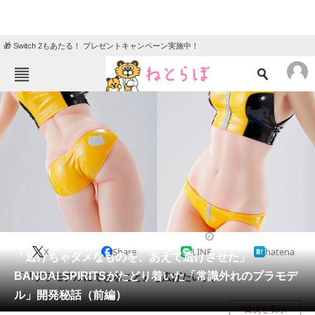
🎁 Switch 2もあたる！ プレゼントキャンペーン実施中！
ねとらぼメニュー
TOP
ニュース
エンタメ
クイズ
グルメ
地域
住まい
教育・育児
動物
リサーチ
2018/05/12 11:00（公開）
X
Share
LINE
hatena
会員記事
「透けちゃダメなものを、あえて透けさせた」
BANDAI SPIRITSがたどり着いた「常識外れのプラモデ
「『プラモデルにできること』を広げたい」。
メディア
ル」開発秘話（前編）
目次を表示
注目記事を集めた総合ページ