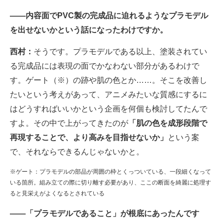
――内容面でPVC製の完成品に迫れるようなプラモデル
を出せないかという話になったわけですか。
西村：
そうです。プラモデルである以上、塗装されてい
る完成品には表現の面でかなわない部分があるわけで
す。ゲート（※）の跡や肌の色とか……。そこを改善し
たいという考えがあって、アニメみたいな質感にするに
はどうすればいいかという企画を何個も検討してたんで
すよ。その中で上がってきたのが
「肌の色を成形段階で
再現することで、より高みを目指せないか」
という案
で、それならできるんじゃないかと。
※ゲート：プラモデルの部品が周囲の枠とくっついている、一段細くなって
いる箇所。組み立ての際に切り離す必要があり、ここの断面を綺麗に処理す
ると見栄えがよくなるとされている
――「プラモデルであること」が根底にあったんです