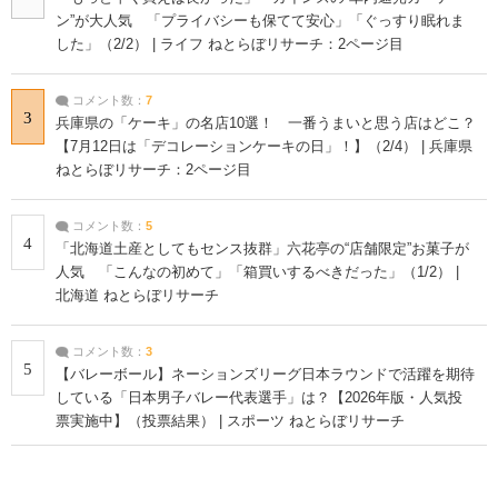
ン”が大人気 「プライバシーも保てて安心」「ぐっすり眠れま
した」（2/2） | ライフ ねとらぼリサーチ：2ページ目
コメント数：
7
3
兵庫県の「ケーキ」の名店10選！ 一番うまいと思う店はどこ？
【7月12日は「デコレーションケーキの日」！】（2/4） | 兵庫県
ねとらぼリサーチ：2ページ目
コメント数：
5
4
「北海道土産としてもセンス抜群」六花亭の“店舗限定”お菓子が
人気 「こんなの初めて」「箱買いするべきだった」（1/2） |
北海道 ねとらぼリサーチ
コメント数：
3
5
【バレーボール】ネーションズリーグ日本ラウンドで活躍を期待
している「日本男子バレー代表選手」は？【2026年版・人気投
票実施中】（投票結果） | スポーツ ねとらぼリサーチ