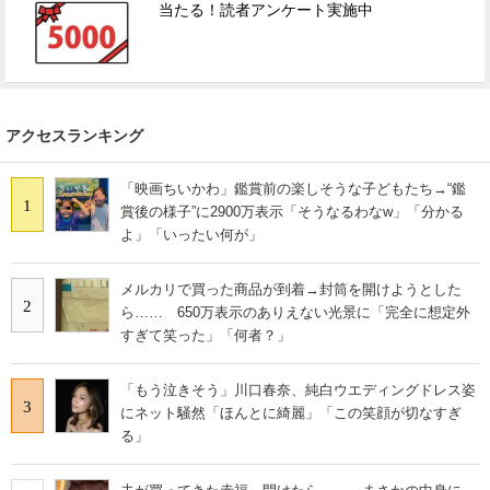
当たる！読者アンケート実施中
アクセスランキング
「映画ちいかわ」鑑賞前の楽しそうな子どもたち→“鑑
1
賞後の様子”に2900万表示「そうなるわなw」「分かる
よ」「いったい何が」
メルカリで買った商品が到着→封筒を開けようとした
2
ら…… 650万表示のありえない光景に「完全に想定外
すぎて笑った」「何者？」
「もう泣きそう」川口春奈、純白ウエディングドレス姿
3
にネット騒然「ほんとに綺麗」「この笑顔が切なすぎ
る」