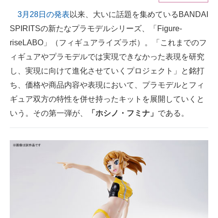
3月28日の発表
以来、大いに話題を集めているBANDAI
ITの今と未来を見通す
SPIRITSの新たなプラモデルシリーズ、「Figure-
スマホと通信の最新トレンド
riseLABO」（フィギュアライズラボ）。「これまでのフ
ィギュアやプラモデルでは実現できなかった表現を研究
進化するPCとデバイスの未来
し、実現に向けて進化させていくプロジェクト」と銘打
好きが集まる 比べて選べる
ち、価格や商品内容や表現において、プラモデルとフィ
ギュア双方の特性を併せ持ったキットを展開していくと
ビジネスと働き方のヒント
いう。その第一弾が、
「ホシノ・フミナ」
である。
AI活用のいまが分かる
企業ITのトレンドを詳説
経営リーダーのコミュニティ
マーケ×ITの今がよく分かる
ITエンジニア向け専門サイト