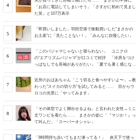
夫が買ってきた赤福→開けたら…… まさかの中身に
4
「お店に電話してしまいそう」「さすがに初めて見まし
た笑」と107万表示
「即買いしました」羽田空港で衝動買いした“まさかの
5
お土産”に「見たことない！」「みんなに自慢したい」
「このパジャマじゃないと寝られない」 ユニクロ
6
の“エアリズムパジャマ”が口コミで好評 「冷房をつけ
っぱなしでも長袖がありがたい」「夏でも暑く感じな
い」
近所のおばあちゃん「こう切ると食べやすいよ〜」→教
7
わった“スイカの切り方”を試してみると…… 目からウ
ロコの光景に「やってみます」
「その体型でよく脚出せるよね」と言われた女性→ミニ
8
丈ワンピを着たら…… まさかの姿に「『マジか！』っ
て叫んだ」「スーパーオシャレ」
「8時間持ち歩いてもまだ凍ってる！」 炎天下で使っ