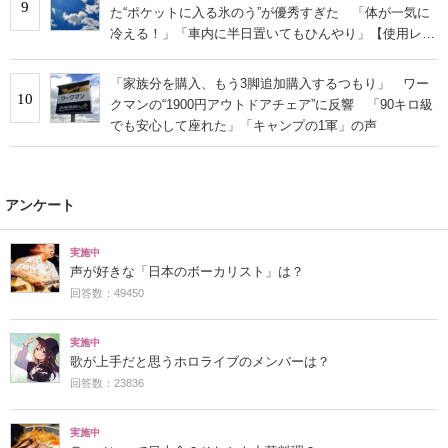
9
た“ポケットに入る氷のう”が優秀すぎた 「体が一気に
冷える！」「車内に半日置いてもひんやり」【使用レビ
ュー】
「家族分を購入、もう3脚追加購入するつもり」 ワー
10
クマンの“1900円アウトドアチェア”に反響 「90キロ級
でも安心して座れた」「キャンプの1軍」の声
アンケート
実施中
声が好きな「日本のボーカリスト」は？
回答数：49450
実施中
歌が上手だと思うホロライブのメンバーは？
回答数：23836
実施中