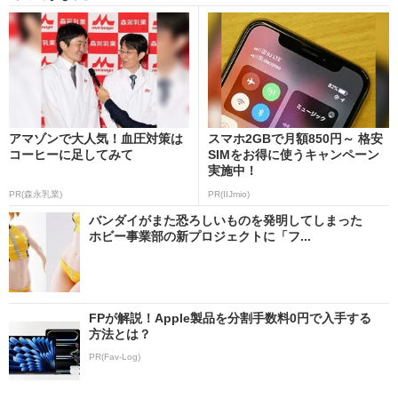
アマゾンで大人気！血圧対策は
スマホ2GBで月額850円～ 格安
コーヒーに足してみて
SIMをお得に使うキャンペーン
実施中！
PR(森永乳業)
PR(IIJmio)
バンダイがまた恐ろしいものを発明してしまった
ホビー事業部の新プロジェクトに「フ...
FPが解説！Apple製品を分割手数料0円で入手する
方法とは？
PR(Fav-Log)