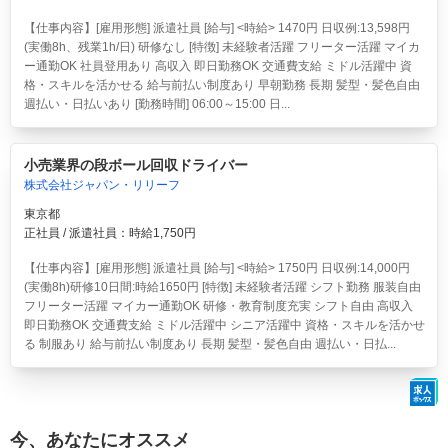
【仕事内容】[雇用形態] 派遣社員 [給与] <時給> 1470円 日収例:13,598円
(実働8h、残業1h/日) 研修なし [特徴] 未経験者活躍 フリーター活躍 マイカ
ー通勤OK 社員登用あり 高収入 即日勤務OK 交通費支給 ミドル活躍中 資
格・スキルを活かせる 給与前払い制度あり 早朝勤務 長期 髪型・髪色自由
週払い・日払いあり [勤務時間] 06:00～15:00 日...
小売業界の段ボール回収ドライバー
株式会社ジャパン・リリーフ
東京都
正社員 / 派遣社員：時給1,750円
【仕事内容】[雇用形態] 派遣社員 [給与] <時給> 1750円 日収例:14,000円
(実働8h)研修10日間:時給1650円 [特徴] 未経験者活躍 シフト勤務 服装自由
フリーター活躍 マイカー通勤OK 研修・教育制度充実 シフト自由 高収入
即日勤務OK 交通費支給 ミドル活躍中 シニア活躍中 資格・スキルを活かせ
る 制服あり 給与前払い制度あり 長期 髪型・髪色自由 週払い・日払...
今、あなたにオススメ