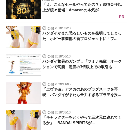
「え、こんなセールやってたの？」80％OFF以
上が続々登場！Amazonの本気が...
PR
公開 2018/03/28
バンダイがまた恐ろしいものを発明してしまっ
た ホビー事業部の新プロジェクトに「フ...
公開 2018/06/13
バンダイ驚異のガンプラ「フミナ先輩」オーク
ションで高騰 定価の3倍以上での取引も...
公開 2020/11/05
「ヱヴァ破」アスカのあのプラグスーツを再
現 バンダイがまたも全力すぎるプラモを投...
公開 2018/05/13
「キャラクターをどうやって三次元に連れてく
るか」 BANDAI SPIRITSが...