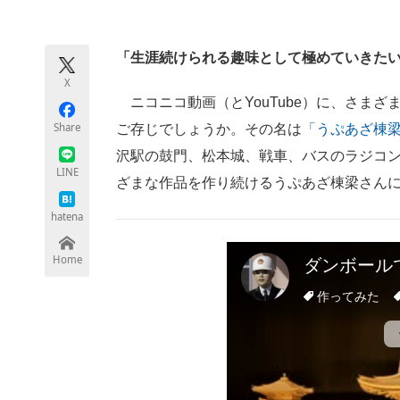
モノづくり技術者専門サイト
エレクトロ
「生涯続けられる趣味として極めていきた
X
ちょっと気になるネットの話題
ニコニコ動画（とYouTube）に、さまざ
Share
ご存じでしょうか。その名は
「うぷあざ棟
沢駅の鼓門、松本城、戦車、バスのラジコ
LINE
ざまな作品を作り続けるうぷあざ棟梁さん
hatena
Home