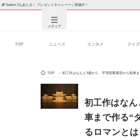
🎁 Switch 2もあたる！ プレゼントキャンペーン実施中！
メディア
TOP
ニュース
エンタメ
クイズ
注目記事を集めた総合ページ
ITの今
TOP
>
初工作はなんと3歳から 平等院鳳凰堂から戦車ま
ビジネスと働き方のヒント
AI活用
初工作はなん
車まで作る“
ITエンジニア向け専門サイト
企業向けI
るロマンとは