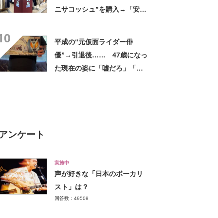
ニサコッシュ”を購入→「安心
して持ち歩ける」ように
10
「付けているのを忘れるくら
平成の“元仮面ライダー俳
い軽い」など好評
優”→引退後…… 47歳になっ
た現在の姿に「嘘だろ」「声
出た」と108万再生
アンケート
実施中
声が好きな「日本のボーカリ
スト」は？
回答数：49509