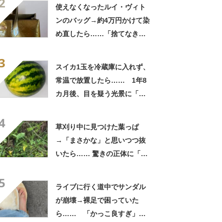
2
「この値段はヤバすぎ」
使えなくなったルイ・ヴィト
ンのバッグ→約4万円かけて染
め直したら……「捨てなきゃ
よかった」「そういう使い道
3
もあったのか」
スイカ1玉を冷蔵庫に入れず、
常温で放置したら…… 1年8
カ月後、目を疑う光景に「ヤ
バいヤバいヤバい」「えっ、
4
こんな姿に……!?」
草刈り中に見つけた葉っぱ
→「まさかな」と思いつつ抜
いたら…… 驚きの正体に「お
宝やね」「生命力すごい」
5
ライブに行く道中でサンダル
が崩壊→裸足で困っていた
ら…… 「かっこ良すぎ」ま