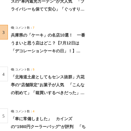
ズの“車内遮光カーテン”が大人気 「プ
ライバシーも保てて安心」「ぐっすり眠
れました」（2/2） | ライフ ねとらぼリ
サーチ：2ページ目
コメント数：
7
3
兵庫県の「ケーキ」の名店10選！ 一番
うまいと思う店はどこ？【7月12日は
「デコレーションケーキの日」！】
（2/4） | 兵庫県 ねとらぼリサーチ：2ペ
ージ目
コメント数：
5
4
「北海道土産としてもセンス抜群」六花
亭の“店舗限定”お菓子が人気 「こんな
の初めて」「箱買いするべきだった」
（1/2） | 北海道 ねとらぼリサーチ
コメント数：
4
5
「車に常備しました」 カインズ
の“1980円クーラーバッグ”が評判 「ち