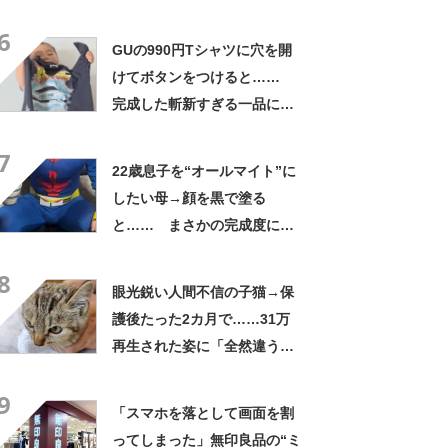
さかの展開に感動「こういう
6
人に私もなりたい」
GUの990円Tシャツに穴を開
けてボタンをつけると……
完成した斬新すぎる一品に称
賛「これすごい」
7
22歳息子を“オールマイト”に
したい母→顔を黒で塗る
と…… まさかの完成度に
「フィギュアかと思ったら人
8
間」「質感良すぎ」
眼光鋭い人間不信の子猫→保
護後たった2カ月で……31万
再生された姿に「全然違う」
「本当に愛の力ですね」
9
「スマホを落として画面を割
ってしまった」無印良品の“ミ