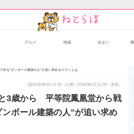
グルメ
地域
住まい
と未来を見通す
スマホと通信の最新トレンド
進化するPCとデ
で作る“ダンボール建築の人”が追い求めるロマンとは
のいまが分かる
企業ITのトレンドを詳説
経営リーダーの
2018/06/10 12:00（公開）
2018/06/10 12:00（更新）
と3歳から 平等院鳳凰堂から戦
ダンボール建築の人”が追い求め
T製品の総合サイト
IT製品の技術・比較・事例
製造業のIT導入