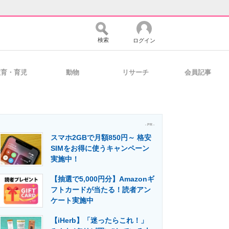
検索
ログイン
教育・育児
動物
リサーチ
会員記事
バイスの未来
好きが集まる 比べて選べる
- PR -
スマホ2GBで月額850円～ 格安
コミュニティ
マーケ×ITの今がよく分かる
SIMをお得に使うキャンペーン
実施中！
【抽選で5,000円分】Amazonギ
・活用を支援
フトカードが当たる！読者アン
ケート実施中
【iHerb】「迷ったらこれ！」