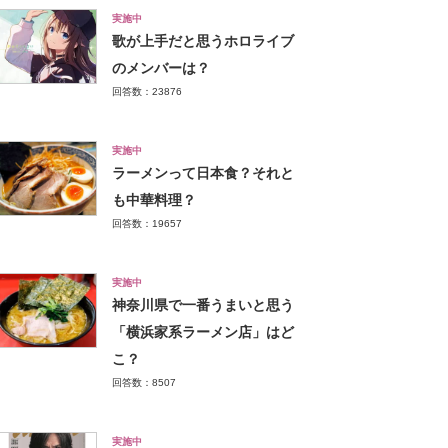
実施中
歌が上手だと思うホロライブ
のメンバーは？
回答数：23876
実施中
ラーメンって日本食？それと
も中華料理？
回答数：19657
実施中
神奈川県で一番うまいと思う
「横浜家系ラーメン店」はど
こ？
回答数：8507
実施中