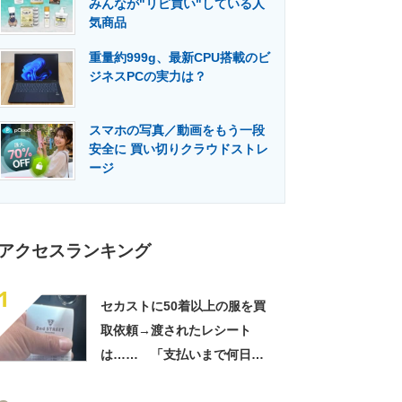
みんなが"リピ買い"している人
門メディア
建設×テクノロジーの最前線
気商品
重量約999g、最新CPU搭載のビ
ジネスPCの実力は？
スマホの写真／動画をもう一段
安全に 買い切りクラウドストレ
ージ
アクセスランキング
1
セカストに50着以上の服を買
取依頼→渡されたレシート
は…… 「支払いまで何日か
待たされた」衝撃的な光景に