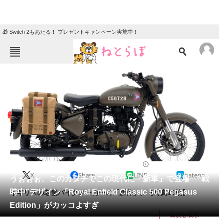
🎁 Switch 2もあたる！ プレゼントキャンペーン実施中！
ねとらぼメニュー
TOP
ニュース
エンタメ
クイズ
グルメ
地域
住まい
教育・育児
動物
リサーチ
2018/06/07 19:15（公開）
X
Share
LINE
hatena
会員記事
うぉぉぉ、このカタチでこの現代に「新車」で登場 “戦
時中”デザイン「Royal Enfield Classic 500 Pegasus
イギリスの老舗バイクメーカーの「新作」。【写真19枚】
メディア
Edition」がカッコよすぎ
目次を表示
注目記事を集めた総合ページ