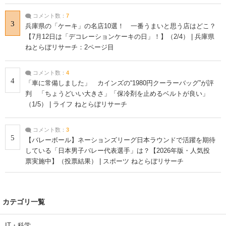
コメント数：
7
3
兵庫県の「ケーキ」の名店10選！ 一番うまいと思う店はどこ？
【7月12日は「デコレーションケーキの日」！】（2/4） | 兵庫県
ねとらぼリサーチ：2ページ目
コメント数：
4
4
「車に常備しました」 カインズの“1980円クーラーバッグ”が評
判 「ちょうどいい大きさ」「保冷剤を止めるベルトが良い」
（1/5） | ライフ ねとらぼリサーチ
コメント数：
3
5
【バレーボール】ネーションズリーグ日本ラウンドで活躍を期待
している「日本男子バレー代表選手」は？【2026年版・人気投
票実施中】（投票結果） | スポーツ ねとらぼリサーチ
カテゴリ一覧
IT・科学