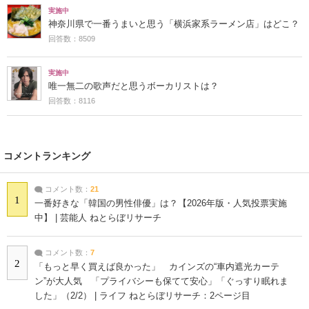
実施中
神奈川県で一番うまいと思う「横浜家系ラーメン店」はどこ？
回答数：8509
実施中
唯一無二の歌声だと思うボーカリストは？
回答数：8116
コメントランキング
コメント数：
21
1
一番好きな「韓国の男性俳優」は？【2026年版・人気投票実施
中】 | 芸能人 ねとらぼリサーチ
コメント数：
7
2
「もっと早く買えば良かった」 カインズの“車内遮光カーテ
ン”が大人気 「プライバシーも保てて安心」「ぐっすり眠れま
した」（2/2） | ライフ ねとらぼリサーチ：2ページ目