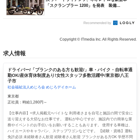
「スクランブラー 1200」を発表 装備...
Recommended by
Copyright © ITmedia Inc. All Rights Reserved.
求人情報
ドライバー/「ブランクのある方も歓迎/」車・バイク・自転車通
勤OK/産休育休制度あり!女性スタッフ多数活躍中/東京都/八王
子市
社会福祉法人めじろ会 めじろデイホーム
東京都
正社員：時給1,280円～
【仕事内容】<求人掲載元>バイトな 利用者さまを自宅と施設の間で安全に
送り迎えする大切なお仕事です。 運転が中心ですが、施設内での簡単な業
務やイベントのお手伝いをお願いすることもあります。 使用する車種は、
ハイエースやキャラバン、ステップワゴンなどです。 【経験・資格】運転
免許必須 未経験者さん歓迎 経験者さん歓迎 ブランクがある方OK 学歴不問