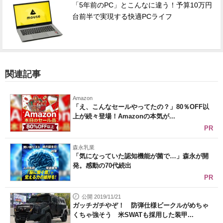
「5年前のPC」とこんなに違う！予算10万円
台前半で実現する快適PCライフ
関連記事
Amazon
「え、こんなセールやってたの？」80％OFF以
上が続々登場！Amazonの本気が...
PR
森永乳業
「気になっていた認知機能が菌で…」森永が開
発。感動の70代続出
PR
公開 2019/11/21
ガッチガチやぞ！ 防弾仕様ビークルがめちゃ
くちゃ強そう 米SWATも採用した装甲...