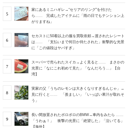
家にあるミニハギレ→“セリアのリング”を付けた
5
ら…… 完成したアイテムに「雨の日でもテンション上
がりますね」
セカストに50着以上の服を買取依頼→渡されたレシート
6
は…… 「支払いまで何日か待たされた」衝撃的な光景
に「この値段はヤバすぎ」
スーパーで売られたスイカ→よく見ると…… まさかの
7
光景に「なにこれ初めて見た」「なんだろう…」【台
湾】
実家の父「うちのレモンは大きくなりすぎるんじゃ」→
8
見に行くと…… 「羨ましい」「いっぱい果汁が取れそ
う」
長い間放置されたボロボロのBMW→車内をみたら ……
9
「うわぁ！」 衝撃の光景に「絶望した」「泣いてる」
【海外】