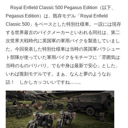
企業向けIT製品の総合サイト
Royal Enfield Classic 500 Pegasus Edition（以下、
Pegasus Edition）は、既存モデル「Royal Enfield
IT製品の技術・比較・事例
Classic 500」をベースとした特別仕様車。一説には現存
製造業のIT導入・活用を支援
する世界最古のバイクメーカーといわれる同社は、第二
次世界大戦時代に英国軍の軍用バイクを製造していまし
モノづくり技術者専門サイト
た。今回発表した特別仕様車は当時の英国軍パラシュー
エレクトロニクス専門サイト
ト部隊が使っていた軍用バイクをモチーフに「雰囲気は
当時のものバリバリ、でも中身は最新で安心」とした、
電子設計の基本と応用
いわば復刻モデルです。まぁ、なんと夢のようなお
エネルギーの専門メディア
話！ しかしカッコいいですね……。
建設×テクノロジーの最前線
ちょっと気になるネットの話題