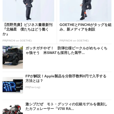
【西野亮廣】ビジネス書最新刊
GOETHEとFINCHIがタッグを組
『北極星 僕たちはどう働く
み、新メディアを創設
か』
PR(FINCHI on GOETHE)
PR(FINCHI on GOETHE)
ガッチガチやぞ！ 防弾仕様ビークルがめちゃくち
ゃ強そう 米SWATも採用した装甲...
FPが解説！Apple製品を分割手数料0円で入手する
方法とは？
PR(Fav-Log)
激シブだぜ モト・グッツィの伝統モデルを復刻し
たカフェレーサー「V7III RA...