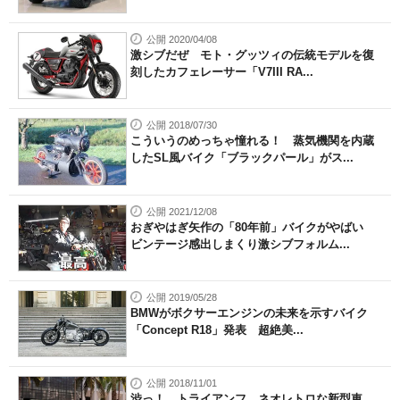
公開 2020/04/08
激シブだぜ モト・グッツィの伝統モデルを復
刻したカフェレーサー「V7III RA...
公開 2018/07/30
こういうのめっちゃ憧れる！ 蒸気機関を内蔵
したSL風バイク「ブラックパール」がス...
公開 2021/12/08
おぎやはぎ矢作の「80年前」バイクがやばい
ビンテージ感出しまくり激シブフォルム...
公開 2019/05/28
BMWがボクサーエンジンの未来を示すバイク
「Concept R18」発表 超絶美...
公開 2018/11/01
渋っ！ トライアンフ、ネオレトロな新型車