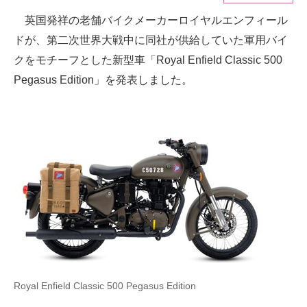
英国発祥の老舗バイクメーカーロイヤルエンフィール
ITの今と未来を見通す
ドが、第二次世界大戦中に同社が供給していた軍用バイ
スマホと通信の最新トレンド
クをモチーフとした新型車「Royal Enfield Classic 500
Pegasus Edition」を発表しました。
進化するPCとデバイスの未来
好きが集まる 比べて選べる
ビジネスと働き方のヒント
AI活用のいまが分かる
企業ITのトレンドを詳説
経営リーダーのコミュニティ
マーケ×ITの今がよく分かる
Royal Enfield Classic 500 Pegasus Edition
ITエンジニア向け専門サイト