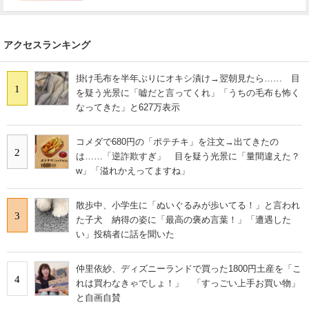
アクセスランキング
掛け毛布を半年ぶりにオキシ漬け→翌朝見たら…… 目
1
を疑う光景に「嘘だと言ってくれ」「うちの毛布も怖く
なってきた」と627万表示
コメダで680円の「ポテチキ」を注文→出てきたの
2
は……「逆詐欺すぎ」 目を疑う光景に「量間違えた？
w」「溢れかえってますね」
散歩中、小学生に「ぬいぐるみが歩いてる！」と言われ
3
た子犬 納得の姿に「最高の褒め言葉！」「遭遇した
い」投稿者に話を聞いた
仲里依紗、ディズニーランドで買った1800円土産を「こ
4
れは買わなきゃでしょ！」 「すっごい上手お買い物」
と自画自賛