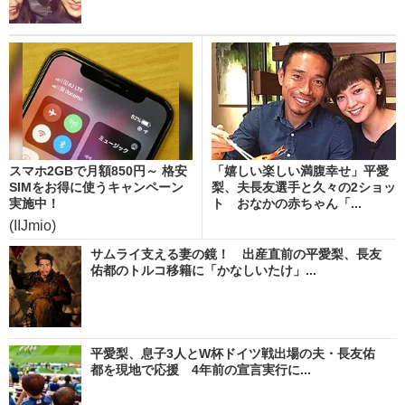
スマホ2GBで月額850円～ 格安
「嬉しい楽しい満腹幸せ」平愛
SIMをお得に使うキャンペーン
梨、夫長友選手と久々の2ショッ
実施中！
ト おなかの赤ちゃん「...
(IIJmio)
サムライ支える妻の鏡！ 出産直前の平愛梨、長友
佑都のトルコ移籍に「かなしいたけ」...
平愛梨、息子3人とW杯ドイツ戦出場の夫・長友佑
都を現地で応援 4年前の宣言実行に...