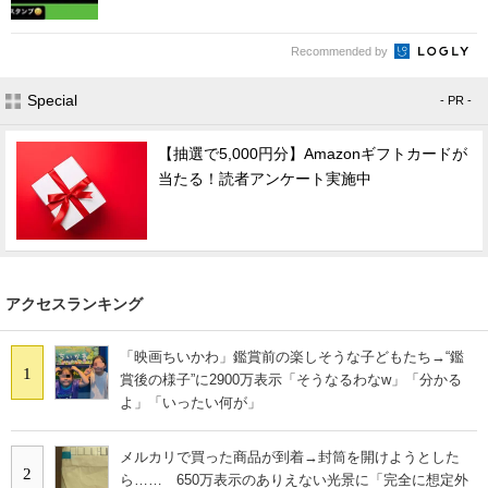
Recommended by
Special
- PR -
【抽選で5,000円分】Amazonギフトカードが
当たる！読者アンケート実施中
アクセスランキング
「映画ちいかわ」鑑賞前の楽しそうな子どもたち→“鑑
1
賞後の様子”に2900万表示「そうなるわなw」「分かる
よ」「いったい何が」
メルカリで買った商品が到着→封筒を開けようとした
2
ら…… 650万表示のありえない光景に「完全に想定外