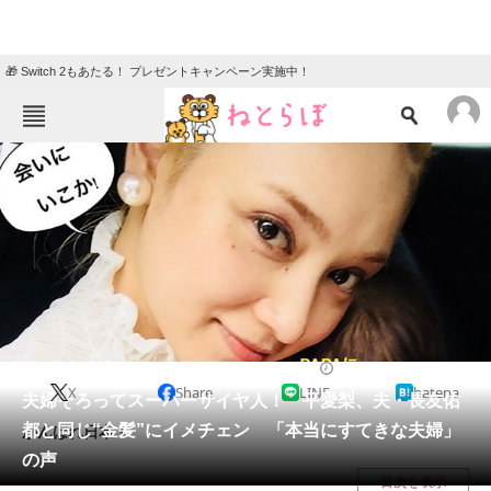
🎁 Switch 2もあたる！ プレゼントキャンペーン実施中！
ねとらぼメニュー
TOP
ニュース
エンタメ
クイズ
グルメ
地域
住まい
教育・育児
動物
リサーチ
2018/06/18 14:50（公開）
X
Share
LINE
hatena
会員記事
夫婦そろってスーパーサイヤ人！ 平愛梨、夫・長友佑
都と同じ“金髪”にイメチェン 「本当にすてきな夫婦」
がんばれ日本！
メディア
の声
目次を表示
注目記事を集めた総合ページ