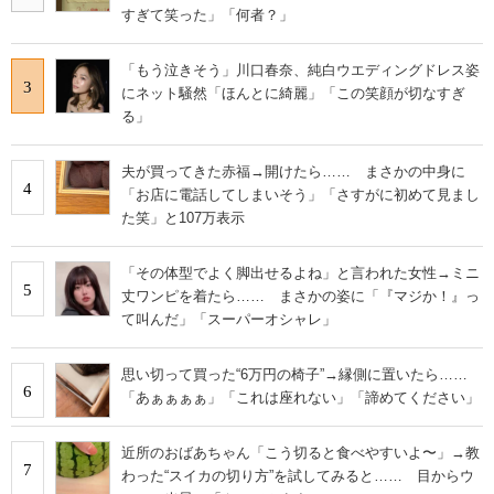
すぎて笑った」「何者？」
「もう泣きそう」川口春奈、純白ウエディングドレス姿
3
にネット騒然「ほんとに綺麗」「この笑顔が切なすぎ
る」
夫が買ってきた赤福→開けたら…… まさかの中身に
4
「お店に電話してしまいそう」「さすがに初めて見まし
た笑」と107万表示
「その体型でよく脚出せるよね」と言われた女性→ミニ
5
丈ワンピを着たら…… まさかの姿に「『マジか！』っ
て叫んだ」「スーパーオシャレ」
思い切って買った“6万円の椅子”→縁側に置いたら……
6
「あぁぁぁぁ」「これは座れない」「諦めてください」
近所のおばあちゃん「こう切ると食べやすいよ〜」→教
7
わった“スイカの切り方”を試してみると…… 目からウ