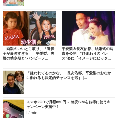
「両親のいいとこ取り」「遺伝
平愛梨＆長友佑都、結婚式の写
子が最強すぎる」 平愛梨、夫
真を公開 “ひまわりのドレ
婦の幼少期と“バンビーノ...
ス”姿に「イメージにピッタ...
「嫌われてるのかな」 長友佑都、平愛梨のおなか
に触れるも決定的チャンスを逃す |...
スマホ2GBで月額850円～ 格安SIMをお得に使うキ
ャンペーン実施中！
IIJmio