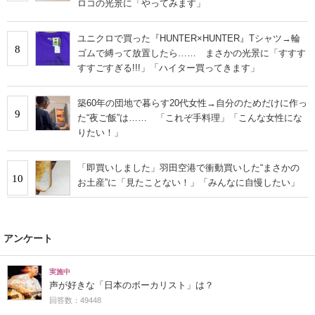
ロコの光景に「やってみます」
ユニクロで買った『HUNTER×HUNTER』Tシャツ→輪
8
ゴムで縛って放置したら…… まさかの光景に「すすす
すすごすぎる!!!」「ハイター買ってきます」
築60年の団地で暮らす20代女性→自分のためだけに作っ
9
た“夜ご飯”は…… 「これぞ手料理」「こんな女性にな
りたい！」
「即買いしました」羽田空港で衝動買いした“まさかの
10
お土産”に「見たことない！」「みんなに自慢したい」
アンケート
実施中
声が好きな「日本のボーカリスト」は？
回答数：49448