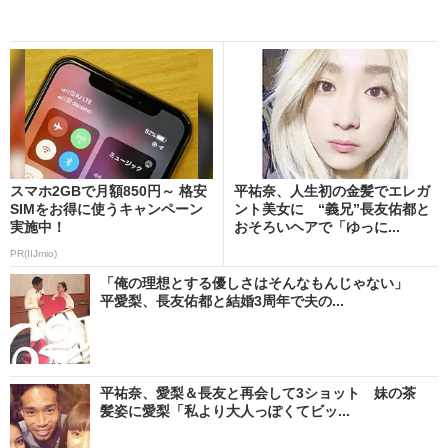
スマホ2GBで月額850円～ 格安
平祐奈、人生初の金髪でエレガ
SIMをお得に使うキャンペーン
ント美女に “義兄”長友佑都と
実施中！
おそろいヘアで「ゆっに...
PR(IIJmio)
「俺の理想とする優しさはそんなもんじゃない」
平愛梨、長友佑都と結婚3周年で夫の...
平祐奈、愛梨＆長友と再会して3ショット 妹の茶
髪姿に愛梨「私より大人っぽくてビッ...