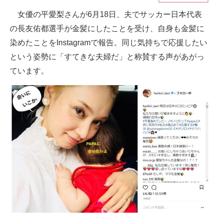
女優の平愛梨さんが6月18日、夫でサッカー日本代表
ITの今と未来を見通す
の長友佑都選手が金髪にしたことを受け、自身も金髪に
スマホと通信の最新トレンド
染めたことをInstagramで報告。同じ気持ちで応援したい
という姿勢に「すてきな夫婦だ」と称賛する声があがっ
進化するPCとデバイスの未来
ています。
好きが集まる 比べて選べる
ビジネスと働き方のヒント
AI活用のいまが分かる
企業ITのトレンドを詳説
経営リーダーのコミュニティ
マーケ×ITの今がよく分かる
ITエンジニア向け専門サイト