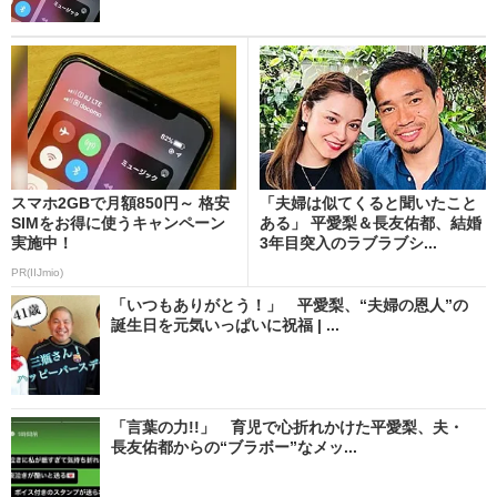
スマホ2GBで月額850円～ 格安
「夫婦は似てくると聞いたこと
SIMをお得に使うキャンペーン
ある」 平愛梨＆長友佑都、結婚
実施中！
3年目突入のラブラブシ...
PR(IIJmio)
「いつもありがとう！」 平愛梨、“夫婦の恩人”の
誕生日を元気いっぱいに祝福 | ...
「言葉の力!!」 育児で心折れかけた平愛梨、夫・
長友佑都からの“ブラボー”なメッ...