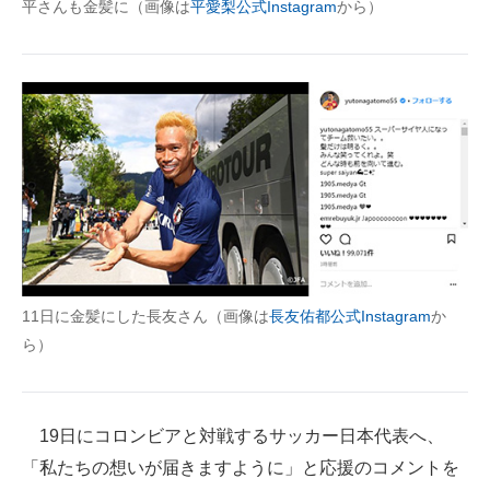
平さんも金髪に（画像は
平愛梨公式Instagram
から）
企業向けIT製品の総合サイト
IT製品の技術・比較・事例
製造業のIT導入・活用を支援
モノづくり技術者専門サイト
エレクトロニクス専門サイト
電子設計の基本と応用
エネルギーの専門メディア
11日に金髪にした長友さん（画像は
長友佑都公式Instagram
か
ら）
建設×テクノロジーの最前線
ちょっと気になるネットの話題
19日にコロンビアと対戦するサッカー日本代表へ、
「私たちの想いが届きますように」と応援のコメントを