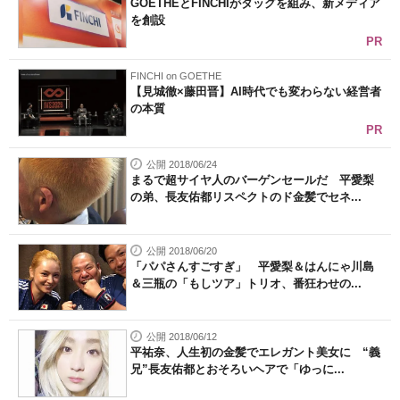
GOETHEとFINCHIがタッグを組み、新メディア
を創設
PR
FINCHI on GOETHE
【見城徹×藤田晋】AI時代でも変わらない経営者
の本質
PR
公開 2018/06/24
まるで超サイヤ人のバーゲンセールだ 平愛梨
の弟、長友佑都リスペクトのド金髪でセネ...
公開 2018/06/20
「パパさんすごすぎ」 平愛梨＆はんにゃ川島
＆三瓶の「もしツア」トリオ、番狂わせの...
公開 2018/06/12
平祐奈、人生初の金髪でエレガント美女に “義
兄”長友佑都とおそろいヘアで「ゆっに...