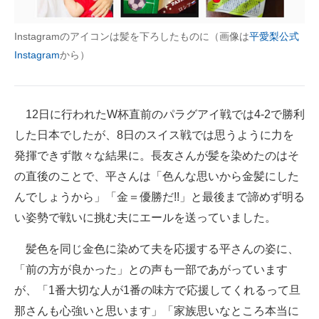
Instagramのアイコンは髪を下ろしたものに（画像は
平愛梨公式
Instagram
から）
12日に行われたW杯直前のパラグアイ戦では4-2で勝利
した日本でしたが、8日のスイス戦では思うように力を
発揮できず散々な結果に。長友さんが髪を染めたのはそ
の直後のことで、平さんは「色んな思いから金髪にした
んでしょうから」「金＝優勝だ!!」と最後まで諦めず明る
い姿勢で戦いに挑む夫にエールを送っていました。
髪色を同じ金色に染めて夫を応援する平さんの姿に、
「前の方が良かった」との声も一部であがっています
が、「1番大切な人が1番の味方で応援してくれるって旦
那さんも心強いと思います」「家族思いなところ本当に