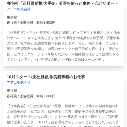
在宅可「正社員前提/大手G」英語を使った事務・会計サポート
アデコ株式会社
東京都
正社員 / 派遣社員：時給1,800円
【仕事内容】<主な仕事内容> 船舶の運航に伴って発生する費用に関する会
計オペレーションを担当します!海外代理店との確認や送金手配、債権債務
の管理、社内外との調整業務をお任せします。また、海外グループ会社へ
英語で定型業務を依頼し、内容のチェックや修正依頼も行います。英語を
使ったコミュニケーションを取りながら、事務経験を活かして活躍できる
ポジションです。 <仕事内容の補足> <補足>英語はメールやチ...
10月スタート/正社員登用/労務事務のお仕事
アデコ株式会社
東京都
正社員 / 派遣社員：時給2,000円
【仕事内容】<主な仕事内容> <医療・福祉サービス企業での労務事務>社
会保険手続き、給与計算、勤怠確認、労災、傷病手当等の各種申請手続
き、証明書発行などをお願いします <仕事内容の補足> 担当として労務事
務に従事いただき、ゆくゆくは管理職のポジションとして担っていただき