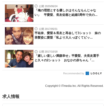
公開 2020/06/24
「俺の理想とする優しさはそんなもんじゃな
い」 平愛梨、長友佑都と結婚3周年で夫の...
公開 2017/05/31
平祐奈、愛梨＆長友と再会して3ショット 妹の
茶髪姿に愛梨「私より大人っぽくてビッ...
公開 2017/10/18
「嬉しい楽しい満腹幸せ」平愛梨、夫長友選手
と久々の2ショット おなかの赤ちゃん「...
Recommended by
Copyright © ITmedia Inc. All Rights Reserved.
求人情報