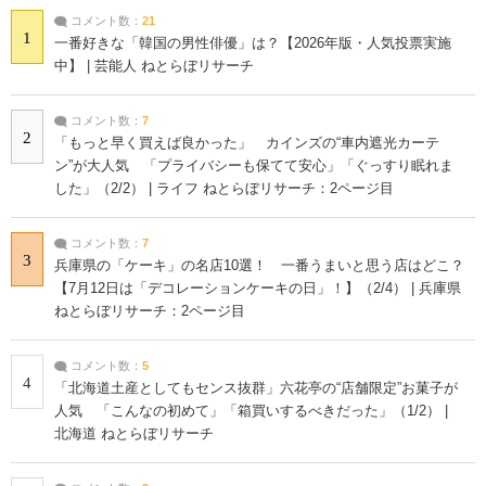
コメント数：
21
1
一番好きな「韓国の男性俳優」は？【2026年版・人気投票実施
中】 | 芸能人 ねとらぼリサーチ
コメント数：
7
2
「もっと早く買えば良かった」 カインズの“車内遮光カーテ
ン”が大人気 「プライバシーも保てて安心」「ぐっすり眠れま
した」（2/2） | ライフ ねとらぼリサーチ：2ページ目
コメント数：
7
3
兵庫県の「ケーキ」の名店10選！ 一番うまいと思う店はどこ？
【7月12日は「デコレーションケーキの日」！】（2/4） | 兵庫県
ねとらぼリサーチ：2ページ目
コメント数：
5
4
「北海道土産としてもセンス抜群」六花亭の“店舗限定”お菓子が
人気 「こんなの初めて」「箱買いするべきだった」（1/2） |
北海道 ねとらぼリサーチ