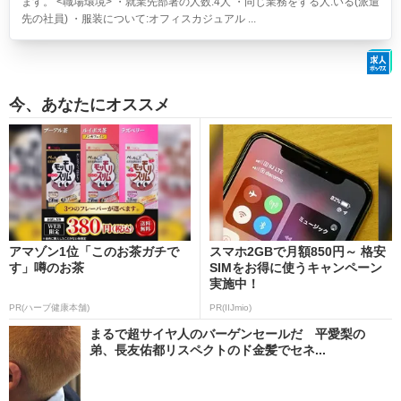
ます。 <職場環境> ・就業先部署の人数:4人 ・同じ業務をする人:いる(派遣
先の社員) ・服装について:オフィスカジュアル ...
今、あなたにオススメ
アマゾン1位「このお茶ガチで
スマホ2GBで月額850円～ 格安
す」噂のお茶
SIMをお得に使うキャンペーン
実施中！
PR(ハーブ健康本舗)
PR(IIJmio)
まるで超サイヤ人のバーゲンセールだ 平愛梨の
弟、長友佑都リスペクトのド金髪でセネ...