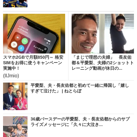
スマホ2GBで月額850円～ 格安
「まじで理想の夫婦」 長友佑
SIMをお得に使うキャンペーン
都＆平愛梨、夫婦の2ショットト
実施中！
レーニング動画が休日の...
(IIJmio)
平愛梨、夫・長友佑都と初めて一緒に帰国し「嬉し
すぎて泣けた」 | ねとらぼ
36歳バースデーの平愛梨、夫・長友佑都からのサプ
ライズメッセージに「久々に大泣き...