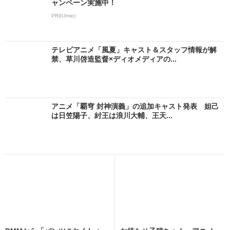
ャンペーン実施中！
PR(IIJmio)
テレビアニメ「風夏」キャスト＆スタッフ情報が解
禁、草川啓造監督×ディオメディアの...
アニメ「覇穹 封神演義」の追加キャスト発表 妲己
は日笠陽子、紂王は浪川大輔、王天...