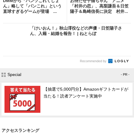
DMMから「パンツこれくしょ
お待たせ子猫ちゃん アニメ
ん」略して「パンこれ」という
「村井の恋」、高梨謙吾＆日笠
直球すぎるゲームが登場 ...
陽子＆島崎信長に決定 村井...
「けいおん！」秋山澪役などの声優・日笠陽子さ
ん、入籍・結婚を報告！ | ねとらぼ
Recommended by
Special
- PR -
【抽選で5,000円分】Amazonギフトカードが
当たる！読者アンケート実施中
アクセスランキング