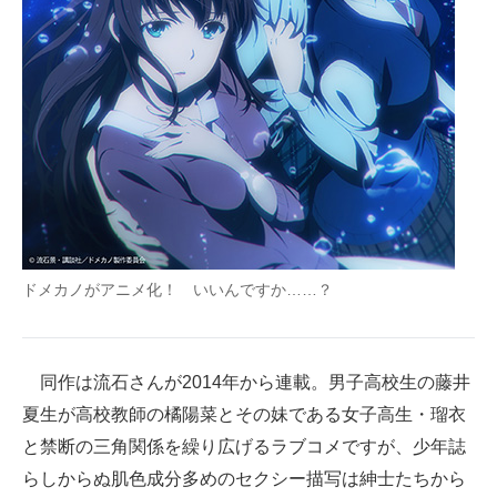
企業向けIT製品の総合サイト
IT製品の技術・比較・事例
製造業のIT導入・活用を支援
モノづくり技術者専門サイト
エレクトロニクス専門サイト
電子設計の基本と応用
ドメカノがアニメ化！ いいんですか……？
エネルギーの専門メディア
建設×テクノロジーの最前線
同作は流石さんが2014年から連載。男子高校生の藤井
ちょっと気になるネットの話題
夏生が高校教師の橘陽菜とその妹である女子高生・瑠衣
と禁断の三角関係を繰り広げるラブコメですが、少年誌
らしからぬ肌色成分多めのセクシー描写は紳士たちから