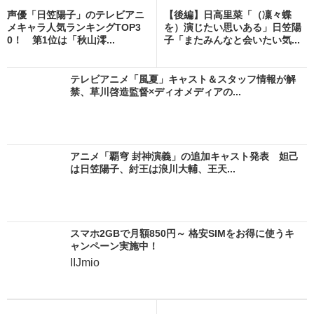
声優「日笠陽子」のテレビアニ
【後編】日高里菜「（凜々蝶
メキャラ人気ランキングTOP3
を）演じたい思いある」日笠陽
0！ 第1位は「秋山澪...
子「またみんなと会いたい気...
テレビアニメ「風夏」キャスト＆スタッフ情報が解
禁、草川啓造監督×ディオメディアの...
アニメ「覇穹 封神演義」の追加キャスト発表 妲己
は日笠陽子、紂王は浪川大輔、王天...
スマホ2GBで月額850円～ 格安SIMをお得に使うキ
ャンペーン実施中！
IIJmio