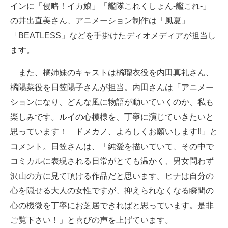
インに「侵略！イカ娘」「艦隊これくしょん-艦これ-」
の井出直美さん、アニメーション制作は「風夏」
「BEATLESS」などを手掛けたディオメディアが担当し
ます。
また、橘姉妹のキャストは橘瑠衣役を内田真礼さん、
橘陽菜役を日笠陽子さんが担当。内田さんは「アニメー
ションになり、どんな風に物語が動いていくのか、私も
楽しみです。ルイの心模様を、丁寧に演じていきたいと
思っています！ ドメカノ、よろしくお願いします!!」と
コメント。日笠さんは、「純愛を描いていて、その中で
コミカルに表現される日常がとても温かく、男女問わず
沢山の方に見て頂ける作品だと思います。ヒナは自分の
心を隠せる大人の女性ですが、抑えられなくなる瞬間の
心の機微を丁寧にお芝居できればと思っています。是非
ご覧下さい！」と喜びの声を上げています。