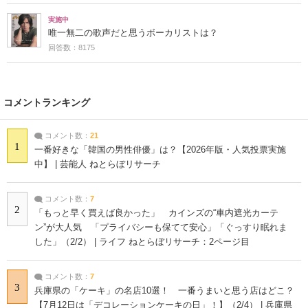
実施中
唯一無二の歌声だと思うボーカリストは？
回答数：8175
コメントランキング
コメント数：
21
1
一番好きな「韓国の男性俳優」は？【2026年版・人気投票実施
中】 | 芸能人 ねとらぼリサーチ
コメント数：
7
2
「もっと早く買えば良かった」 カインズの“車内遮光カーテ
ン”が大人気 「プライバシーも保てて安心」「ぐっすり眠れま
した」（2/2） | ライフ ねとらぼリサーチ：2ページ目
コメント数：
7
3
兵庫県の「ケーキ」の名店10選！ 一番うまいと思う店はどこ？
【7月12日は「デコレーションケーキの日」！】（2/4） | 兵庫県