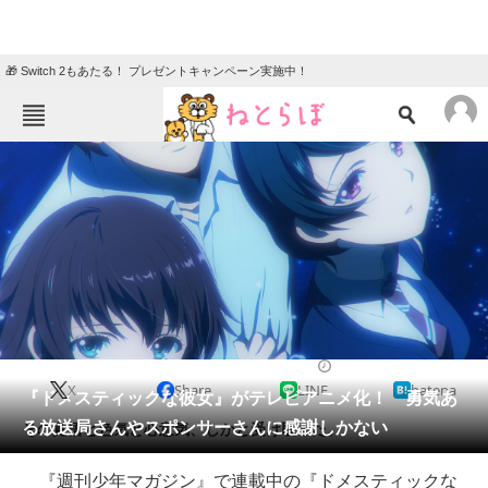
🎁 Switch 2もあたる！ プレゼントキャンペーン実施中！
ねとらぼメニュー
TOP
ニュース
エンタメ
クイズ
グルメ
地域
住まい
教育・育児
動物
リサーチ
2018/07/12 11:00（公開）
X
Share
LINE
hatena
会員記事
『ドメスティックな彼女』がテレビアニメ化！ 勇気あ
る放送局さんやスポンサーさんに感謝しかない
その覚悟と色気と心意気、しかと受け取った。
メディア
『週刊少年マガジン』で連載中の『ドメスティックな
注目記事を集めた総合ページ