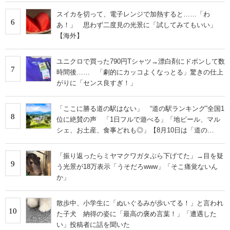
スイカを切って、電子レンジで加熱すると……「わ
6
あ！」 思わず二度見の光景に「試してみてもいい」
【海外】
ユニクロで買った790円Tシャツ→漂白剤にドボンして数
7
時間後…… 「劇的にカッコよくなっとる」驚きの仕上
がりに「センス良すぎ！」
「ここに勝る道の駅はない」 “道の駅ランキング”全国1
8
位に絶賛の声 「1日フルで遊べる」「地ビール、マル
シェ、お土産、食事どれも◎」【8月10日は「道の
日」！】
「振り返ったらミヤマクワガタぶら下げてた」→目を疑
9
う光景が18万表示「うそだろwww」「そこ痛覚ないん
か」
散歩中、小学生に「ぬいぐるみが歩いてる！」と言われ
10
た子犬 納得の姿に「最高の褒め言葉！」「遭遇した
い」投稿者に話を聞いた