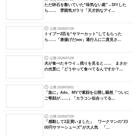
ただ砕石を敷いていた“味気ない庭”→DIYした
ら…… 雰囲気ガラリ「天才的なアイ...
公開 2026/07/28
トイプー2匹を“サマーカット”してもらった
ら……「唐揚げだww」通行人に二度見さ...
公開 2026/07/28
夫が食べたキウイ→残りを見ると…… まさか
の光景に「どうやって食べてるんですか？...
公開 2026/03/01
「急に」Ado、MVで素顔を公開し騒然「ついに
ご尊顔が……」「カラコン似合ってる...
公開 2026/07/28
「感動して2足買いました」 ワークマンの“23
00円サマーシューズ”が大人気 「...