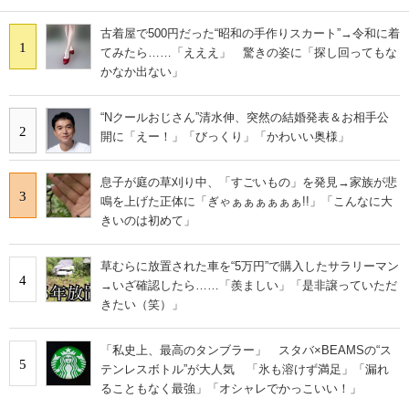
古着屋で500円だった“昭和の手作りスカート”→令和に着
1
てみたら……「えええ」 驚きの姿に「探し回ってもな
かなか出ない」
“Nクールおじさん”清水伸、突然の結婚発表＆お相手公
2
開に「えー！」「びっくり」「かわいい奥様」
息子が庭の草刈り中、「すごいもの」を発見→家族が悲
3
鳴を上げた正体に「ぎゃぁぁぁぁぁぁ!!」「こんなに大
きいのは初めて」
草むらに放置された車を“5万円”で購入したサラリーマン
4
→いざ確認したら……「羨ましい」「是非譲っていただ
きたい（笑）」
「私史上、最高のタンブラー」 スタバ×BEAMSの“ス
5
テンレスボトル”が大人気 「氷も溶けず満足」「漏れ
ることもなく最強」「オシャレでかっこいい！」