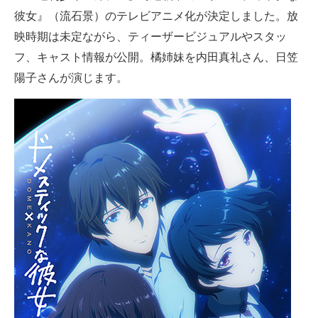
彼女』（流石景）のテレビアニメ化が決定しました。放
ITの今と未来を見通す
映時期は未定ながら、ティーザービジュアルやスタッ
フ、キャスト情報が公開。橘姉妹を内田真礼さん、日笠
スマホと通信の最新トレンド
陽子さんが演じます。
進化するPCとデバイスの未来
好きが集まる 比べて選べる
ビジネスと働き方のヒント
AI活用のいまが分かる
企業ITのトレンドを詳説
経営リーダーのコミュニティ
マーケ×ITの今がよく分かる
ITエンジニア向け専門サイト