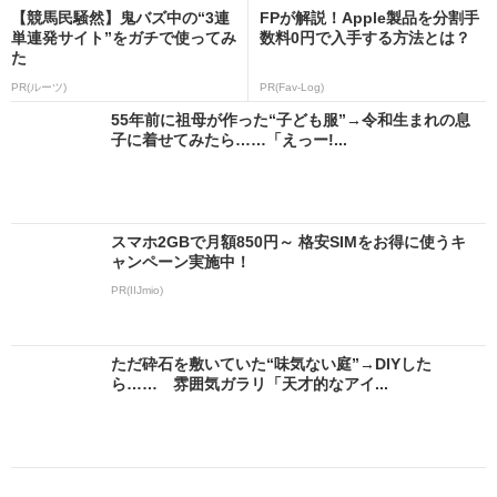
【競馬民騒然】鬼バズ中の“3連
FPが解説！Apple製品を分割手
単連発サイト”をガチで使ってみ
数料0円で入手する方法とは？
た
PR(ルーツ)
PR(Fav-Log)
55年前に祖母が作った“子ども服”→令和生まれの息
子に着せてみたら……「えっー!...
スマホ2GBで月額850円～ 格安SIMをお得に使うキ
ャンペーン実施中！
PR(IIJmio)
ただ砕石を敷いていた“味気ない庭”→DIYした
ら…… 雰囲気ガラリ「天才的なアイ...