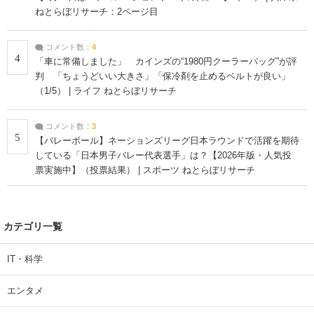
ねとらぼリサーチ：2ページ目
コメント数：
4
4
「車に常備しました」 カインズの“1980円クーラーバッグ”が評
判 「ちょうどいい大きさ」「保冷剤を止めるベルトが良い」
（1/5） | ライフ ねとらぼリサーチ
コメント数：
3
5
【バレーボール】ネーションズリーグ日本ラウンドで活躍を期待
している「日本男子バレー代表選手」は？【2026年版・人気投
票実施中】（投票結果） | スポーツ ねとらぼリサーチ
カテゴリ一覧
IT・科学
エンタメ