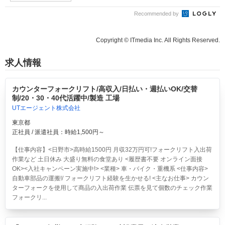
Recommended by
Copyright © ITmedia Inc. All Rights Reserved.
求人情報
カウンターフォークリフト/高収入/日払い・週払いOK/交替
制/20・30・40代活躍中/製造 工場
UTエージェント株式会社
東京都
正社員 / 派遣社員：時給1,500円～
【仕事内容】<日野市>高時給1500円 月収32万円可!フォークリフト入出荷
作業など 土日休み 大盛り無料の食堂あり <履歴書不要 オンライン面接
OK><入社キャンペーン実施中!> <業種> 車・バイク・重機系 <仕事内容>
自動車部品の運搬!/ フォークリフト経験を生かせる! <主なお仕事> カウン
ターフォークを使用して商品の入出荷作業 伝票を見て個数のチェック作業
フォークリ...