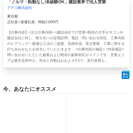
「ノルマ・転勤なし/未経験OK」建設業界で法人営業
アデコ株式会社
東京都
正社員 / 派遣社員：時給2,000円
【仕事内容】<主な仕事内容> <建設会社での営業>既存の大手ゼネコンや
建設会社に対し、取引先への定期訪問、電話・問い合わせ対応、工事内容
のヒアリング～最適な工法のご提案、見積作成、受注業務、工事に関する
打ち合わせなどを担当していただきます。 <仕事内容の補足> <内容補足>
問い合わせいただいた顧客および既存の顧客対応がメインです。営業エリ
アは東京近郊中心。外出と内勤はおおよそ5:5で、直行直帰も...
今、あなたにオススメ