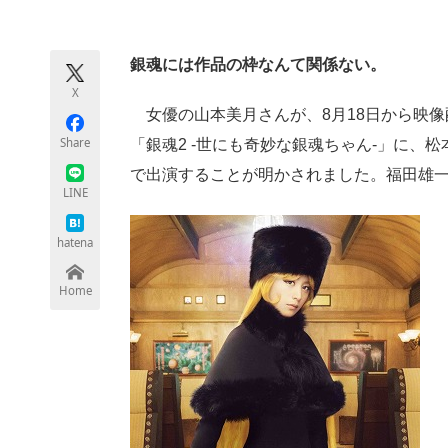
モノづくり技術者専門サイト
エレクトロ
銀魂には作品の枠なんて関係ない。
X
ちょっと気になるネットの話題
女優の山本美月さんが、8月18日から映像
Share
「銀魂2 -世にも奇妙な銀魂ちゃん-」に、
で出演することが明かされました。福田雄
LINE
hatena
Home