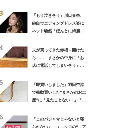
ない光景に「完全に想定外す
3
ぎて笑った」「何者？」
「もう泣きそう」川口春奈、
純白ウエディングドレス姿に
ネット騒然「ほんとに綺麗」
「この笑顔が切なすぎる」
4
夫が買ってきた赤福→開けた
ら…… まさかの中身に「お
店に電話してしまいそう」
「さすがに初めて見ました
5
笑」と107万表示
「即買いしました」羽田空港
で衝動買いした“まさかのお土
産”に「見たことない！」「み
んなに自慢したい」
6
「このパジャマじゃないと寝
られない」 ユニクロの“エア