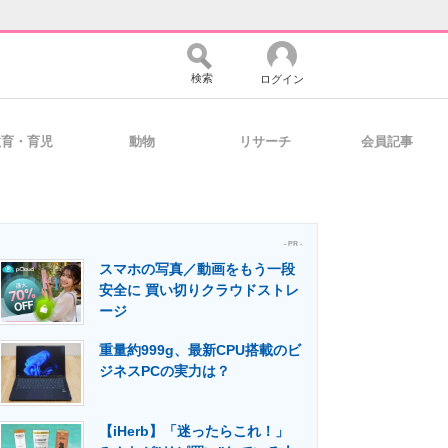
検索
ログイン
教育・育児
動物
リサーチ
会員記事
バイスの未来
好きが集まる 比べて選べる
- PR -
スマホの写真／動画をもう一段
コミュニティ
マーケ×ITの今がよく分かる
安全に 買い切りクラウドストレ
ージ
重量約999g、最新CPU搭載のビ
・活用を支援
ジネスPCの実力は？
【iHerb】「迷ったらこれ！」