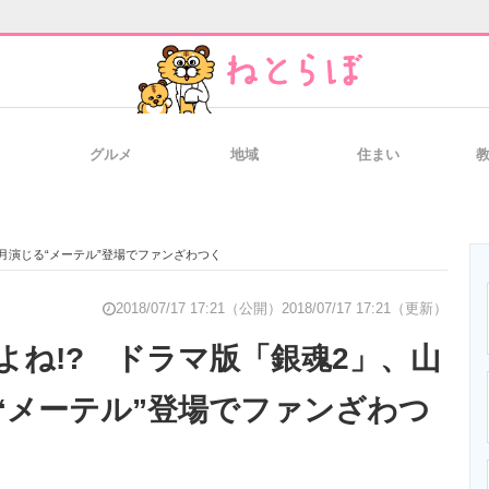
グルメ
地域
住まい
と未来を見通す
スマホと通信の最新トレンド
進化するPCとデ
月演じる“メーテル”登場でファンざわつく
のいまが分かる
企業ITのトレンドを詳説
経営リーダーの
2018/07/17 17:21（公開）
2018/07/17 17:21（更新）
よね!? ドラマ版「銀魂2」、山
“メーテル”登場でファンざわつ
T製品の総合サイト
IT製品の技術・比較・事例
製造業のIT導入