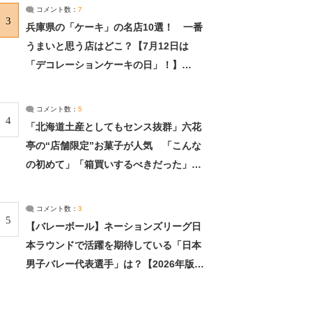
サーチ：2ページ目
コメント数：
7
3
兵庫県の「ケーキ」の名店10選！ 一番
うまいと思う店はどこ？【7月12日は
「デコレーションケーキの日」！】
（2/4） | 兵庫県 ねとらぼリサーチ：2ペ
ージ目
コメント数：
5
4
「北海道土産としてもセンス抜群」六花
亭の“店舗限定”お菓子が人気 「こんな
の初めて」「箱買いするべきだった」
（1/2） | 北海道 ねとらぼリサーチ
コメント数：
3
5
【バレーボール】ネーションズリーグ日
本ラウンドで活躍を期待している「日本
男子バレー代表選手」は？【2026年版・
人気投票実施中】（投票結果） | スポー
ツ ねとらぼリサーチ