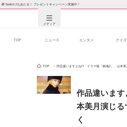
🎁 Switch 2もあたる！ プレゼントキャンペーン実施中！
メディア
TOP
ニュース
エンタメ
クイズ
注目記事を集めた総合ページ
ITの今
TOP
>
作品違いますよね!? ドラマ版「銀魂2」、山本美
ビジネスと働き方のヒント
AI活用
作品違います
本美月演じる
ITエンジニア向け専門サイト
企業向けI
く