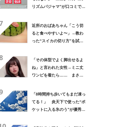
リズムパジャマ”が口コミで好
評 「冷房をつけっぱなしで
7
も長袖がありがたい」「夏で
近所のおばあちゃん「こう切
も暑く感じない」
ると食べやすいよ〜」→教わ
った“スイカの切り方”を試し
てみると…… 目からウロコ
8
の光景に「やってみます」
「その体型でよく脚出せるよ
ね」と言われた女性→ミニ丈
ワンピを着たら…… まさか
の姿に「『マジか！』って叫
9
んだ」「スーパーオシャレ」
「8時間持ち歩いてもまだ凍っ
てる！」 炎天下で使った“ポ
ケットに入る氷のう”が優秀す
ぎた 「体が一気に冷え
10
る！」「車内に半日置いても