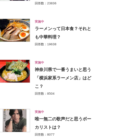
回答数：23836
実施中
ラーメンって日本食？それと
も中華料理？
回答数：19638
実施中
神奈川県で一番うまいと思う
「横浜家系ラーメン店」はど
こ？
回答数：8504
実施中
唯一無二の歌声だと思うボー
カリストは？
回答数：8077