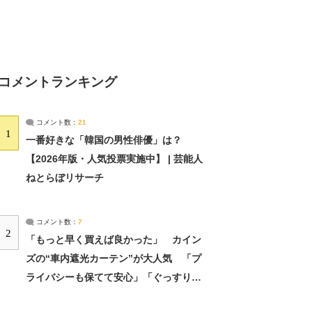
コメントランキング
コメント数：
21
1
一番好きな「韓国の男性俳優」は？
【2026年版・人気投票実施中】 | 芸能人
ねとらぼリサーチ
コメント数：
7
2
「もっと早く買えば良かった」 カイン
ズの“車内遮光カーテン”が大人気 「プ
ライバシーも保てて安心」「ぐっすり眠
れました」（2/2） | ライフ ねとらぼリ