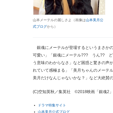
山本メーテルの麗しさよ（画像は
山本美月公
式ブログ
から）
銀魂にメーテルが登場するというまさかの
可愛い」「銀魂にメーテル??? うん?? 
う意味のわからなさ」など困惑と驚きの声
れていて感極まる」「美月ちゃんのメーテ
美月だけなんじゃないかな？」など大絶賛
(C)空知英秋／集英社 ©2018映画「銀魂2
ドラマ特集サイト
山本美月公式ブログ