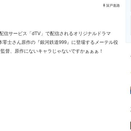
ニクス専門サイト
電子設計の基本と応用
エネルギーの専
深戸進路
配信サービス「dTV」で配信されるオリジナルドラマ
松本零士さん原作の『銀河鉄道999』に登場するメーテル役
一監督、原作にないキャラじゃないですかぁぁぁ！