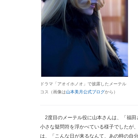
ドラマ「アオイホノオ」で披露したメーテル
コス（画像は
山本美月公式ブログ
から）
2度目のメーテル役に山本さんは、「福田
小さな疑問符を浮かべている様子でしたが
は、「こんな日が来るなんて、あの時の自