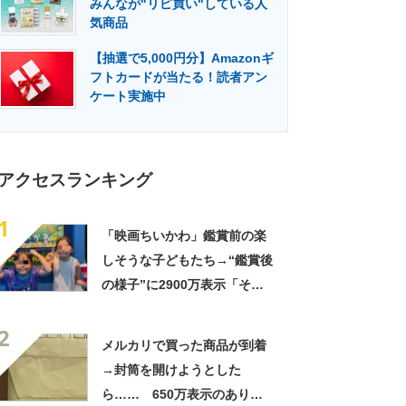
みんなが"リピ買い"している人
門メディア
建設×テクノロジーの最前線
気商品
【抽選で5,000円分】Amazonギ
フトカードが当たる！読者アン
ケート実施中
アクセスランキング
1
「映画ちいかわ」鑑賞前の楽
しそうな子どもたち→“鑑賞後
の様子”に2900万表示「そう
なるわなw」「分かるよ」
2
「いったい何が」
メルカリで買った商品が到着
→封筒を開けようとした
ら…… 650万表示のありえ