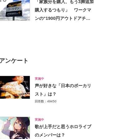
「家族分を購入、もう3脚追加
ひんやり」【使用レビュー】
購入するつもり」 ワークマ
ンの“1900円アウトドアチェ
ア”に反響 「90キロ級でも安
心して座れた」「キャンプの1
軍」の声
アンケート
実施中
声が好きな「日本のボーカリ
スト」は？
回答数：49450
実施中
歌が上手だと思うホロライブ
のメンバーは？