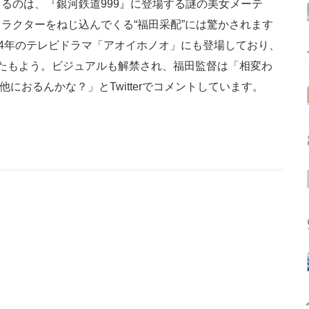
のは、『銀河鉄道999』に登場する謎の美女メーテ
ラクターをねじ込んでくる“福田采配”には驚かされます
14年のテレビドラマ「アオイホノオ」にも登場しており、
たもよう。ビジュアルも解禁され、福田監督は「相変わ
におるんかな？」とTwitterでコメントしています。