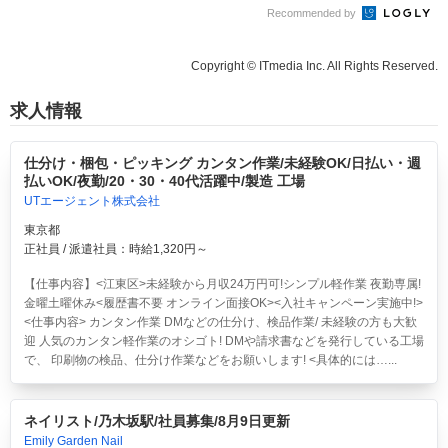
Recommended by
Copyright © ITmedia Inc. All Rights Reserved.
求人情報
仕分け・梱包・ピッキング カンタン作業/未経験OK/日払い・週
払いOK/夜勤/20・30・40代活躍中/製造 工場
UTエージェント株式会社
東京都
正社員 / 派遣社員：時給1,320円～
【仕事内容】<江東区>
未経験から月収24万円可!シンプル軽作業 夜勤専属!
金曜土曜休み<履歴書不要 オンライン面接OK><入社キャンペーン実施中!>
<仕事内容> カンタン作業 DMなどの仕分け、検品作業/ 未経験の方も大歓
迎 人気のカンタン軽作業のオシゴト! DMや請求書などを発行している工場
で、 印刷物の検品、仕分け作業などをお願いします! <具体的には…...
ネイリスト/乃木坂駅/社員募集/8月9日更新
Emily Garden Nail