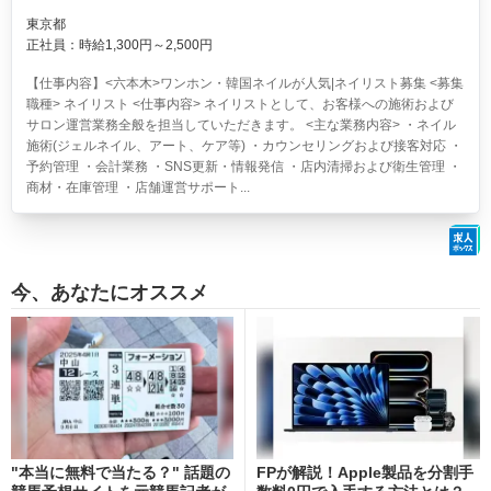
東京都
正社員：時給1,300円～2,500円
【仕事内容】<六本木>ワンホン・韓国ネイルが人気|ネイリスト募集 <募集
職種> ネイリスト <仕事内容> ネイリストとして、お客様への施術および
サロン運営業務全般を担当していただきます。 <主な業務内容> ・ネイル
施術(ジェルネイル、アート、ケア等) ・カウンセリングおよび接客対応 ・
予約管理 ・会計業務 ・SNS更新・情報発信 ・店内清掃および衛生管理 ・
商材・在庫管理 ・店舗運営サポート...
今、あなたにオススメ
"本当に無料で当たる？" 話題の
FPが解説！Apple製品を分割手