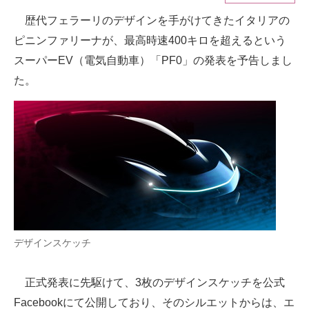
歴代フェラーリのデザインを手がけてきたイタリアの
ITの今と未来を見通す
ピニンファリーナが、最高時速400キロを超えるという
スマホと通信の最新トレンド
スーパーEV（電気自動車）「PF0」の発表を予告しまし
た。
進化するPCとデバイスの未来
好きが集まる 比べて選べる
ビジネスと働き方のヒント
AI活用のいまが分かる
企業ITのトレンドを詳説
経営リーダーのコミュニティ
デザインスケッチ
マーケ×ITの今がよく分かる
正式発表に先駆けて、3枚のデザインスケッチを公式
ITエンジニア向け専門サイト
Facebookにて公開しており、そのシルエットからは、エ