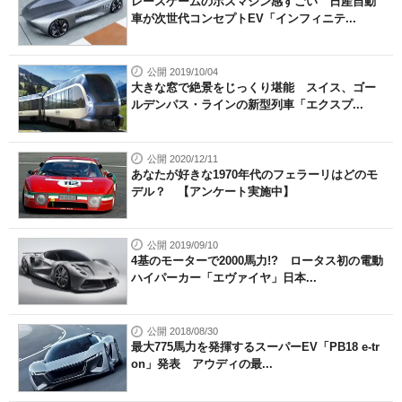
レースゲームのボスマシン感すごい 日産自動
車が次世代コンセプトEV「インフィニテ...
公開 2019/10/04
大きな窓で絶景をじっくり堪能 スイス、ゴー
ルデンパス・ラインの新型列車「エクスプ...
公開 2020/12/11
あなたが好きな1970年代のフェラーリはどのモ
デル？ 【アンケート実施中】
公開 2019/09/10
4基のモーターで2000馬力!? ロータス初の電動
ハイパーカー「エヴァイヤ」日本...
公開 2018/08/30
最大775馬力を発揮するスーパーEV「PB18 e-tr
on」発表 アウディの最...