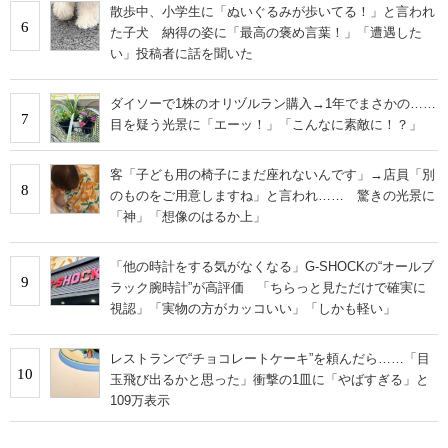
散歩中、小学生に「ぬいぐるみが歩いてる！」と言われ
6
た子犬 納得の姿に「最高の褒め言葉！」「遭遇した
い」投稿者に話を聞いた
ダイソーで1株のオリヅルラン購入→1年でまさかの……
7
目を疑う光景に「エーッ！」「こんなに素敵に！？」
客「子ども用の椅子にまだ座れないんです」→店員「別
8
のものをご用意しますね」と言われ…… 驚きの光景に
「神」「想像のはるか上」
「他の時計をする気がなくなる」G-SHOCKの“オールブ
9
ラック腕時計”が高評価 「ちらっと見ただけで確実に
視認」「実物の方がカッコいい」「しかも軽い」
レストランで“チョコレートケーキ”を頼んだら……「目
10
玉飛び出るかと思った」衝撃の1皿に「やばすぎる」と
109万表示