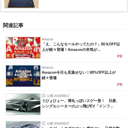
関連記事
Amazon
「え、こんなセールやってたの？」80％OFF以
上が続々登場！Amazonの本気が...
PR
Amazon
Amazon今日も見逃せない！80%OFF以上が
続々登場
PR
公開 2018/08/17
うひょひょー、弾丸っぽいスゲー形！ 日産、
シングルシーターのぶっ飛びEV「インフ...
公開 2018/08/27