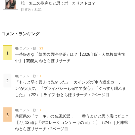
唯一無二の歌声だと思うボーカリストは？
回答数：8132
コメントランキング
コメント数：
21
1
一番好きな「韓国の男性俳優」は？【2026年版・人気投票実施
中】 | 芸能人 ねとらぼリサーチ
コメント数：
7
2
「もっと早く買えば良かった」 カインズの“車内遮光カーテ
ン”が大人気 「プライバシーも保てて安心」「ぐっすり眠れま
した」（2/2） | ライフ ねとらぼリサーチ：2ページ目
コメント数：
7
3
兵庫県の「ケーキ」の名店10選！ 一番うまいと思う店はどこ？
【7月12日は「デコレーションケーキの日」！】（2/4） | 兵庫県
ねとらぼリサーチ：2ページ目