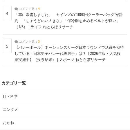
コメント数：
4
4
「車に常備しました」 カインズの“1980円クーラーバッグ”が評
判 「ちょうどいい大きさ」「保冷剤を止めるベルトが良い」
（1/5） | ライフ ねとらぼリサーチ
コメント数：
3
5
【バレーボール】ネーションズリーグ日本ラウンドで活躍を期待
している「日本男子バレー代表選手」は？【2026年版・人気投
票実施中】（投票結果） | スポーツ ねとらぼリサーチ
カテゴリ一覧
IT・科学
エンタメ
おかね