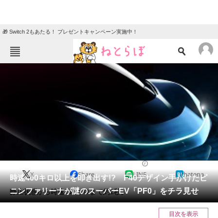
🎁 Switch 2もあたる！ プレゼントキャンペーン実施中！
ねとらぼメニュー
TOP
ニュース
エンタメ
クイズ
グルメ
地域
住まい
教育・育児
動物
リサーチ
2018/07/22 10:00（公開）
X
Share
LINE
hatena
会員記事
時速400キロ以上を叩き出す!? F40デザイン手がけたピ
ニンファリーナが謎のスーパーEV「PF0」をチラ見せ
静止状態から時速100キロまで約2秒。
メディア
目次を表示
注目記事を集めた総合ページ