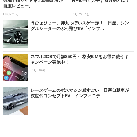
競馬予想サイトを元競馬記者が
数料0円で入手する方法とは？
自腹レビュー。
PR(ルーツ)
PR(Fav-Log)
うひょひょー、弾丸っぽいスゲー形！ 日産、シン
グルシーターのぶっ飛びEV「インフ...
スマホ2GBで月額850円～ 格安SIMをお得に使うキ
ャンペーン実施中！
PR(IIJmio)
レースゲームのボスマシン感すごい 日産自動車が
次世代コンセプトEV「インフィニテ...