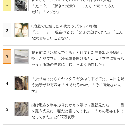
1
「えっ!?」 “驚きの光景”に「こんなの売ってるん
だ!?」「マジか」
6歳差で結婚した20代カップル→20年後……
2
「え……」 “現在の姿”に「なぜか泣けてきた」「こん
な素晴らしいことない」
寝る前に「水飲んでくる」と何度も部屋を出た小5娘→
3
怪しんだママが、冷蔵庫を開けると……「本当に笑っち
ゃう」衝撃の光景に「むしろよく我慢した」
「振り返ったらミヤマクワガタぶら下げてた」→目を疑
4
う光景が18万表示「うそだろwww」「そこ痛覚ないん
か」
掛け毛布を半年ぶりにオキシ漬け→翌朝見たら…… 目
5
を疑う光景に「嘘だと言ってくれ」「うちの毛布も怖く
なってきた」と627万表示