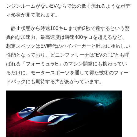
ンジンルームがないEVならではの低く流れるようなボデ
企業向けIT製品の総合サイト
ィ形状が見て取れます。
IT製品の技術・比較・事例
静止状態から時速100キロまで約2秒で達するという驚
製造業のIT導入・活用を支援
異的な加速力、最高速度は時速400キロを超えるなど、
想定スペックはEV時代のハイパーカーと呼ぶに相応しい
モノづくり技術者専門サイト
性能となっており、ピニンファリーナは“EVのF1”とも呼
エレクトロニクス専門サイト
ばれる「フォーミュラE」のマシン開発にも携わってい
るだけに、モータースポーツを通して得た技術のフィー
電子設計の基本と応用
ドバックにも期待する声があがっています。
エネルギーの専門メディア
建設×テクノロジーの最前線
ちょっと気になるネットの話題