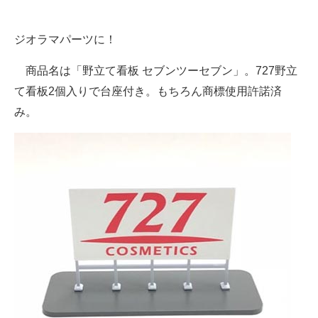
企業向けIT製品の総合サイト
ジオラマパーツに！
IT製品の技術・比較・事例
商品名は「野立て看板 セブンツーセブン」。727野立
製造業のIT導入・活用を支援
て看板2個入りで台座付き。もちろん商標使用許諾済
モノづくり技術者専門サイト
み。
エレクトロニクス専門サイト
電子設計の基本と応用
エネルギーの専門メディア
建設×テクノロジーの最前線
ちょっと気になるネットの話題