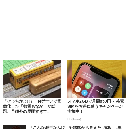
「そっちかよ!!」 Nゲージで電
スマホ2GBで月額850円～ 格安
動化した「都電もなか」が話
SIMをお得に使うキャンペーン
題、予想外の展開すぎて...
実施中！
PR(IIJmio)
「こんな派手なん!?」姫路駅から見えた“看板”→思