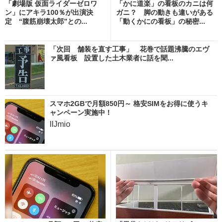
「劇場版 仮面ライダーゼロワ
「かに道楽」の看板のカニは何
ン」にアキラ100％が出演決
ガニ？ 脚の動きも違いがある
定 “腹筋崩壊太郎”との...
「動くかにの看板」の秘密...
「次回 舗装を直す工事」 花巻で話題沸騰のエヴ
ァ風看板 設置した土木業者に話を聞...
スマホ2GBで月額850円～ 格安SIMをお得に使うキ
ャンペーン実施中！
IIJmio