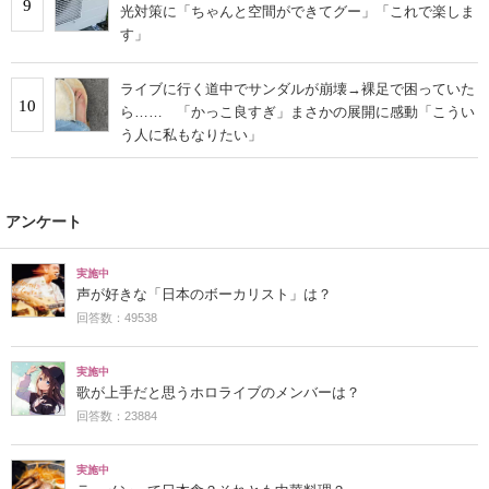
9
光対策に「ちゃんと空間ができてグー」「これで楽しま
す」
ライブに行く道中でサンダルが崩壊→裸足で困っていた
10
ら…… 「かっこ良すぎ」まさかの展開に感動「こうい
う人に私もなりたい」
アンケート
実施中
声が好きな「日本のボーカリスト」は？
回答数：49538
実施中
歌が上手だと思うホロライブのメンバーは？
回答数：23884
実施中