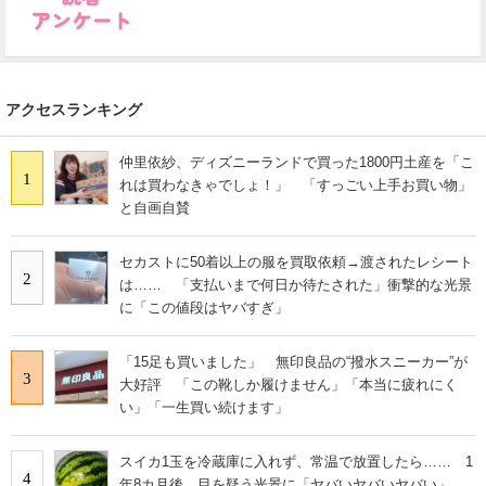
アクセスランキング
仲里依紗、ディズニーランドで買った1800円土産を「こ
1
れは買わなきゃでしょ！」 「すっごい上手お買い物」
と自画自賛
セカストに50着以上の服を買取依頼→渡されたレシート
2
は…… 「支払いまで何日か待たされた」衝撃的な光景
に「この値段はヤバすぎ」
「15足も買いました」 無印良品の“撥水スニーカー”が
3
大好評 「この靴しか履けません」「本当に疲れにく
い」「一生買い続けます」
スイカ1玉を冷蔵庫に入れず、常温で放置したら…… 1
4
年8カ月後、目を疑う光景に「ヤバいヤバいヤバい」