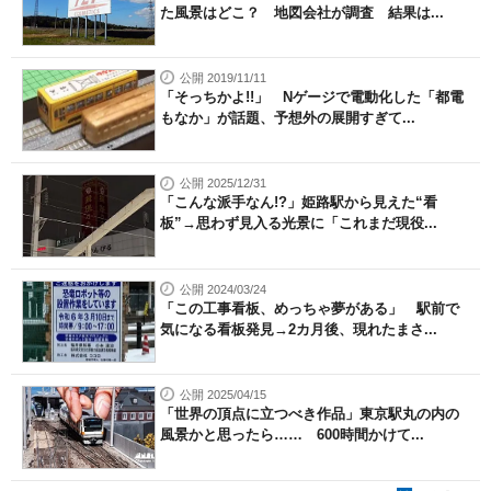
た風景はどこ？ 地図会社が調査 結果は...
公開 2019/11/11
「そっちかよ!!」 Nゲージで電動化した「都電
もなか」が話題、予想外の展開すぎて...
公開 2025/12/31
「こんな派手なん!?」姫路駅から見えた“看
板”→思わず見入る光景に「これまだ現役...
公開 2024/03/24
「この工事看板、めっちゃ夢がある」 駅前で
気になる看板発見→2カ月後、現れたまさ...
公開 2025/04/15
「世界の頂点に立つべき作品」東京駅丸の内の
風景かと思ったら…… 600時間かけて...