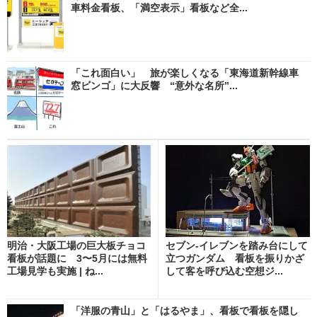
車料金看板、「満空表示」看板など全...
「これ面白い」 旅が楽しくなる「東海道新幹線車
窓ビンゴ」に大反響 “意外な名所”...
明治・大阪工場の巨大板チョコ
セブン-イレブンを踏み台にして
看板が話題に 3〜5月には無料
立つガンダム 看板を振りかざ
工場見学も実施 | ね...
して客を呼び込む空想ジ...
「洋服の青山」と「はるやま」、看板で看板を隠し