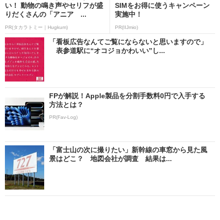
い！ 動物の鳴き声やセリフが盛
SIMをお得に使うキャンペーン
りだくさんの「アニア ...
実施中！
PR(タカラトミー｜Hugkum)
PR(IIJmio)
「看板広告なんてご覧にならないと思いますので」
表参道駅に“オコジョかわいい”し...
FPが解説！Apple製品を分割手数料0円で入手する
方法とは？
PR(Fav-Log)
「富士山の次に撮りたい」新幹線の車窓から見た風
景はどこ？ 地図会社が調査 結果は...