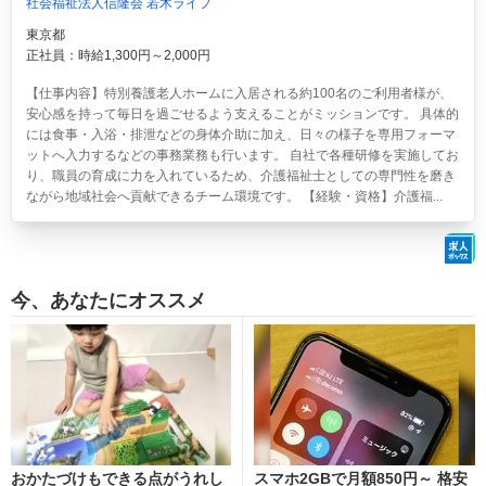
社会福祉法人信隆会 若木ライフ
東京都
正社員：時給1,300円～2,000円
【仕事内容】特別養護老人ホームに入居される約100名のご利用者様が、
安心感を持って毎日を過ごせるよう支えることがミッションです。 具体的
には食事・入浴・排泄などの身体介助に加え、日々の様子を専用フォーマ
ットへ入力するなどの事務業務も行います。 自社で各種研修を実施してお
り、職員の育成に力を入れているため、介護福祉士としての専門性を磨き
ながら地域社会へ貢献できるチーム環境です。 【経験・資格】介護福...
今、あなたにオススメ
おかたづけもできる点がうれし
スマホ2GBで月額850円～ 格安