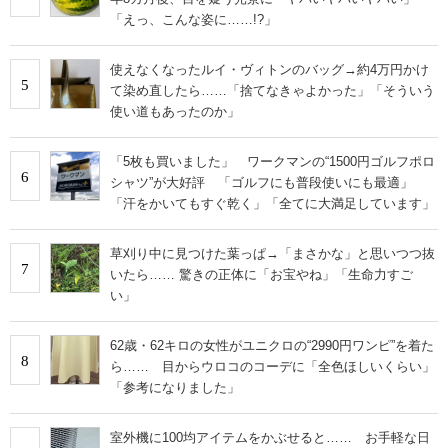
「えっ、こんな姿に……!?」
使えなくなったルイ・ヴィトンのバッグ→約4万円かけ
5
て染め直したら……「捨てなきゃよかった」「そういう
使い道もあったのか」
「5枚も買いました」 ワークマンの“1500円ゴルフポロ
6
シャツ”が大好評 「ゴルフにも普段使いにも最適」
「汗をかいてもすぐ乾く」「全てに大満足しています」
草刈り中に見つけた葉っぱ→「まさかな」と思いつつ抜
7
いたら…… 驚きの正体に「お宝やね」「生命力すご
い」
62歳・62キロの女性がユニクロの“2990円ワンピ”を着た
8
ら…… 目からウロコのコーデに「全色ほしいくらい」
「参考になりました」
室外機に100均アイテムをかぶせると…… お手軽な日