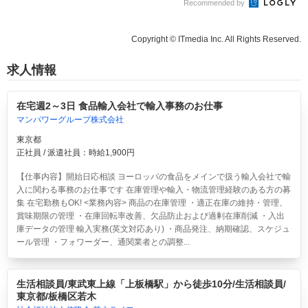
Recommended by
Copyright © ITmedia Inc. All Rights Reserved.
求人情報
在宅週2～3日 食品輸入会社で輸入事務のお仕事
マンパワーグループ株式会社
東京都
正社員 / 派遣社員：時給1,900円
【仕事内容】開始日応相談 ヨーロッパの食品をメインで扱う輸入会社で輸
入に関わる事務のお仕事です 在庫管理や輸入・物流管理経験のある方の募
集 在宅勤務もOK! <業務内容> 商品の在庫管理 ・適正在庫の維持・管理、
賞味期限の管理 ・在庫回転率改善、欠品防止および過剰在庫削減 ・入出
庫データの管理 輸入実務(英文対応あり) ・商品発注、納期確認、スケジュ
ール管理 ・フォワーダー、通関業者との調整...
生活相談員/東武東上線「上板橋駅」から徒歩10分/生活相談員/
東京都/板橋区若木