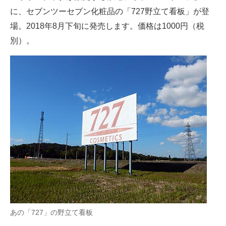
に、セブンツーセブン化粧品の「727野立て看板」が登
ITの今と未来を見通す
場。2018年8月下旬に発売します。価格は1000円（税
別）。
スマホと通信の最新トレンド
進化するPCとデバイスの未来
好きが集まる 比べて選べる
ビジネスと働き方のヒント
AI活用のいまが分かる
企業ITのトレンドを詳説
経営リーダーのコミュニティ
マーケ×ITの今がよく分かる
あの「727」の野立て看板
ITエンジニア向け専門サイト