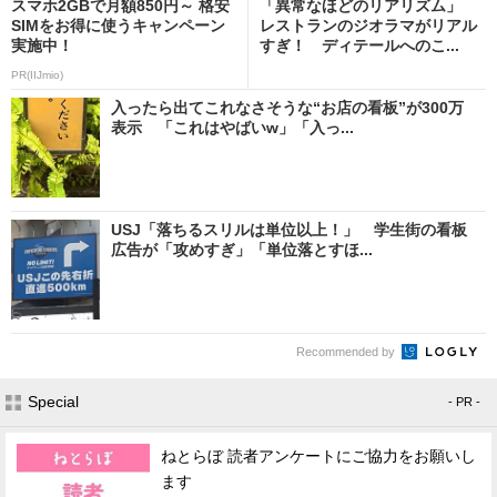
スマホ2GBで月額850円～ 格安
「異常なほどのリアリズム」
SIMをお得に使うキャンペーン
レストランのジオラマがリアル
実施中！
すぎ！ ディテールへのこ...
PR(IIJmio)
入ったら出てこれなさそうな“お店の看板”が300万
表示 「これはやばいw」「入っ...
USJ「落ちるスリルは単位以上！」 学生街の看板
広告が「攻めすぎ」「単位落とすほ...
Recommended by
Special
- PR -
ねとらぼ 読者アンケートにご協力をお願いし
ます