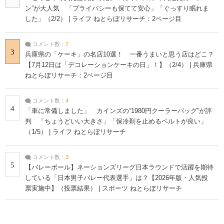
ン”が大人気 「プライバシーも保てて安心」「ぐっすり眠れま
した」（2/2） | ライフ ねとらぼリサーチ：2ページ目
コメント数：
7
3
兵庫県の「ケーキ」の名店10選！ 一番うまいと思う店はどこ？
【7月12日は「デコレーションケーキの日」！】（2/4） | 兵庫県
ねとらぼリサーチ：2ページ目
コメント数：
4
4
「車に常備しました」 カインズの“1980円クーラーバッグ”が評
判 「ちょうどいい大きさ」「保冷剤を止めるベルトが良い」
（1/5） | ライフ ねとらぼリサーチ
コメント数：
3
5
【バレーボール】ネーションズリーグ日本ラウンドで活躍を期待
している「日本男子バレー代表選手」は？【2026年版・人気投
票実施中】（投票結果） | スポーツ ねとらぼリサーチ