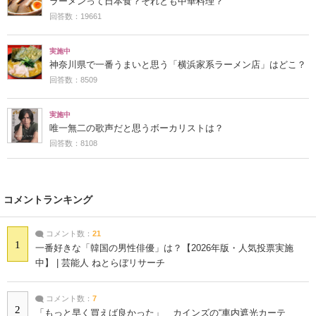
ラーメンって日本食？それとも中華料理？
回答数：19661
実施中
神奈川県で一番うまいと思う「横浜家系ラーメン店」はどこ？
回答数：8509
実施中
唯一無二の歌声だと思うボーカリストは？
回答数：8108
コメントランキング
コメント数：
21
1
一番好きな「韓国の男性俳優」は？【2026年版・人気投票実施
中】 | 芸能人 ねとらぼリサーチ
コメント数：
7
2
「もっと早く買えば良かった」 カインズの“車内遮光カーテ