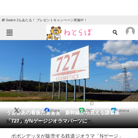
🎁 Switch 2もあたる！ プレゼントキャンペーン実施中！
ねとらぼメニュー
TOP
ニュース
エンタメ
クイズ
グルメ
地域
住まい
教育・育児
動物
リサーチ
2018/07/27 18:13（公開）
X
Share
LINE
hatena
会員記事
うぉぉあの看板だぁぁぁ 新幹線から見える謎看板
「727」がNゲージジオラマパーツに
渋い、渋すぎる。しかもきょうは7月27日だ。
メディア
ポポンデッタが販売する鉄道ジオラマ「Nゲージ」
注目記事を集めた総合ページ