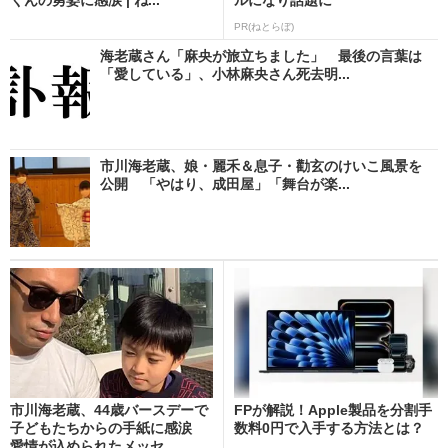
PR(ねとらぼ)
海老蔵さん「麻央が旅立ちました」 最後の言葉は
「愛している」、小林麻央さん死去明...
市川海老蔵、娘・麗禾＆息子・勸玄のけいこ風景を
公開 「やはり、成田屋」「舞台が楽...
市川海老蔵、44歳バースデーで
FPが解説！Apple製品を分割手
子どもたちからの手紙に感涙
数料0円で入手する方法とは？
愛情が込められたメッセ...