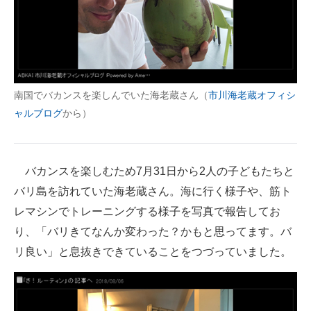
企業向けIT製品の総合サイト
IT製品の技術・比較・事例
製造業のIT導入・活用を支援
南国でバカンスを楽しんでいた海老蔵さん（
市川海老蔵オフィシ
モノづくり技術者専門サイト
ャルブログ
から）
エレクトロニクス専門サイト
電子設計の基本と応用
バカンスを楽しむため7月31日から2人の子どもたちと
バリ島を訪れていた海老蔵さん。海に行く様子や、筋ト
エネルギーの専門メディア
レマシンでトレーニングする様子を写真で報告してお
建設×テクノロジーの最前線
り、「バリきてなんか変わった？かもと思ってます。バ
リ良い」と息抜きできていることをつづっていました。
ちょっと気になるネットの話題