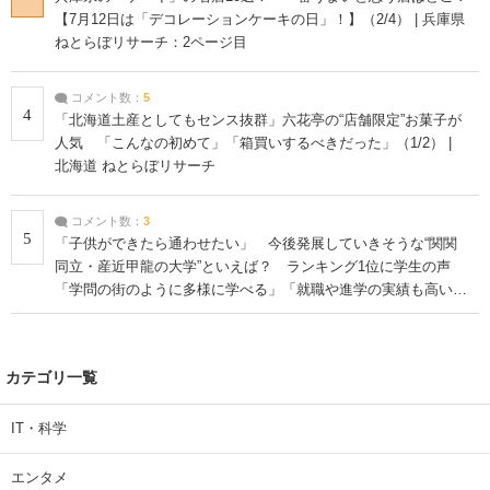
【7月12日は「デコレーションケーキの日」！】（2/4） | 兵庫県
ねとらぼリサーチ：2ページ目
コメント数：
5
4
「北海道土産としてもセンス抜群」六花亭の“店舗限定”お菓子が
人気 「こんなの初めて」「箱買いするべきだった」（1/2） |
北海道 ねとらぼリサーチ
コメント数：
3
5
「子供ができたら通わせたい」 今後発展していきそうな“関関
同立・産近甲龍の大学”といえば？ ランキング1位に学生の声
「学問の街のように多様に学べる」「就職や進学の実績も高い」
| 大学 ねとらぼリサーチ
カテゴリ一覧
IT・科学
エンタメ