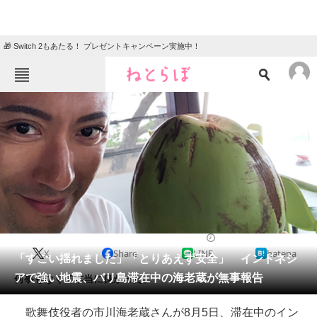
🎁 Switch 2もあたる！ プレゼントキャンペーン実施中！
ねとらぼメニュー
TOP
ニュース
エンタメ
クイズ
グルメ
地域
住まい
教育・育児
動物
リサーチ
2018/08/06 16:40（公開）
X
Share
LINE
hatena
会員記事
「すごい揺れました」「とりあえず安全」 インドネシ
アで強い地震、バリ島滞在中の海老蔵が無事報告
何事もなくて本当に良かった。
メディア
歌舞伎役者の市川海老蔵さんが8月5日、滞在中のイン
注目記事を集めた総合ページ