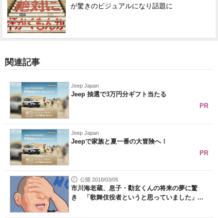
が驚きのビジュアルになり話題に
関連記事
Jeep Japan
Jeep 抽選で3万円分ギフト当たる
PR
Jeep Japan
Jeepで家族と夏一番の大冒険へ！
PR
公開 2018/03/05
市川海老蔵、息子・勸玄くんの将来の夢に驚
き 「歌舞伎役者というと思っていました」...