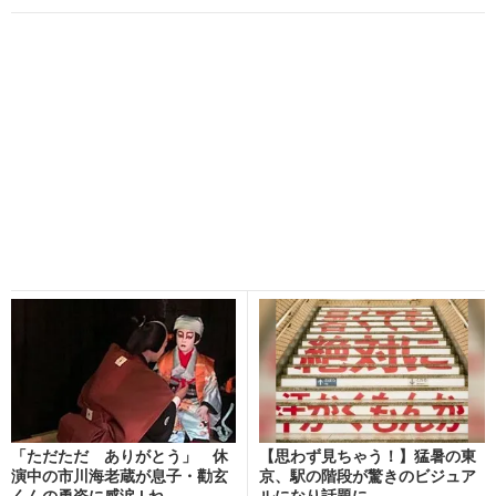
「ただただ ありがとう」 休
【思わず見ちゃう！】猛暑の東
演中の市川海老蔵が息子・勸玄
京、駅の階段が驚きのビジュア
くんの勇姿に感涙 | ね...
ルになり話題に