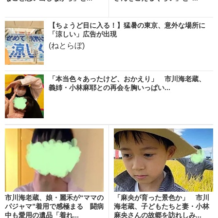
【ちょうど目に入る！】猛暑の東京、意外な場所に
「涼しい」広告が出現
(ねとらぼ)
「本当色々あったけど、おかえり」 市川海老蔵、
義姉・小林麻耶との再会を胸いっぱい...
市川海老蔵、娘・麗禾が“ママの
「麻央が育った景色か」 市川
パジャマ”着用で感極まる 闘病
海老蔵、子どもたちと妻・小林
中も愛用の遺品「着れ...
麻央さんの故郷を訪れしみ...