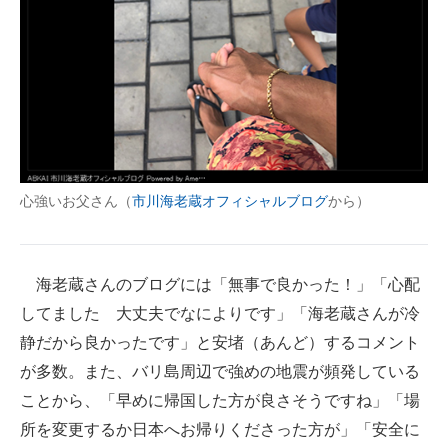
心強いお父さん（
市川海老蔵オフィシャルブログ
から）
海老蔵さんのブログには「無事で良かった！」「心配
してました 大丈夫でなによりです」「海老蔵さんが冷
静だから良かったです」と安堵（あんど）するコメント
が多数。また、バリ島周辺で強めの地震が頻発している
ことから、「早めに帰国した方が良さそうですね」「場
所を変更するか日本へお帰りくださった方が」「安全に