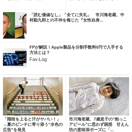
「読む価値なし」「全てに失礼」 市川海老蔵、中
村勘九郎との不仲を報じた『女性自身...
FPが解説！Apple製品を分割手数料0円で入手する
方法とは？
Fav-Log
「階段を上ると汗がヤバい！」
市川海老蔵、7歳息子の“抱っこ
→夏のピンチに寄り添う“水色の
アピール”に思わず困惑 甘えん
広告”を発見
坊の意味深ポーズに「...