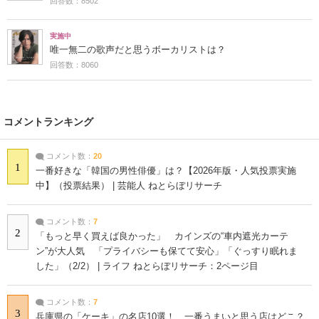
回答数：8502
実施中
唯一無二の歌声だと思うボーカリストは？
回答数：8060
コメントランキング
コメント数：
20
1
一番好きな「韓国の男性俳優」は？【2026年版・人気投票実施
中】（投票結果） | 芸能人 ねとらぼリサーチ
コメント数：
7
2
「もっと早く買えば良かった」 カインズの“車内遮光カーテ
ン”が大人気 「プライバシーも保てて安心」「ぐっすり眠れま
した」（2/2） | ライフ ねとらぼリサーチ：2ページ目
コメント数：
7
3
兵庫県の「ケーキ」の名店10選！ 一番うまいと思う店はどこ？