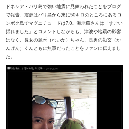
ドネシア・バリ島で強い地震に見舞われたことをブログ
ITの今と未来を見通す
で報告。震源はバリ島から東に50キロのところにあるロ
ンボク島でマグニチュードは7.0。海老蔵さんは「すごい
スマホと通信の最新トレンド
揺れました」とコメントしながらも、津波や地震の影響
進化するPCとデバイスの未来
はなく、長女の麗禾（れいか）ちゃん、長男の勸玄（か
んげん）くんともに無事だったことをファンに伝えまし
好きが集まる 比べて選べる
た。
ビジネスと働き方のヒント
AI活用のいまが分かる
企業ITのトレンドを詳説
経営リーダーのコミュニティ
マーケ×ITの今がよく分かる
ITエンジニア向け専門サイト