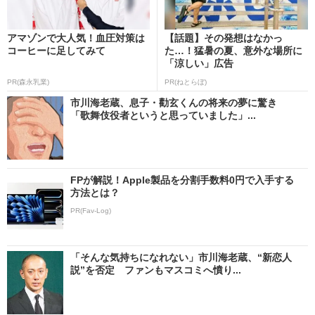
アマゾンで大人気！血圧対策は
【話題】その発想はなかっ
コーヒーに足してみて
た…！猛暑の夏、意外な場所に
「涼しい」広告
PR(森永乳業)
PR(ねとらぼ)
市川海老蔵、息子・勸玄くんの将来の夢に驚き
「歌舞伎役者というと思っていました」...
FPが解説！Apple製品を分割手数料0円で入手する
方法とは？
PR(Fav-Log)
「そんな気持ちになれない」市川海老蔵、“新恋人
説”を否定 ファンもマスコミへ憤り...