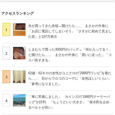
アクセスランキング
夫が買ってきた赤福→開けたら…… まさかの中身に
1
「お店に電話してしまいそう」「さすがに初めて見まし
た笑」と107万表示
しまむらで買った3000円のバッグ→「何か入ってる！」
2
と開けたら…… まさかの中身に「買いに走った」「コ
スパ良すぎる」
62歳・62キロの女性がユニクロの“2990円ワンピ”を着た
3
ら…… 目からウロコのコーデに「全色ほしいくらい」
「参考になりました」
「車に常備しました」 カインズの“1980円クーラーバ
4
ッグ”が評判 「ちょうどいい大きさ」「保冷剤を止め
るベルトが良い」