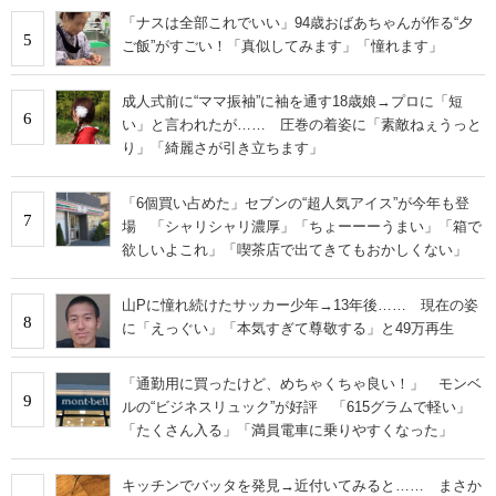
「ナスは全部これでいい」94歳おばあちゃんが作る“夕
5
ご飯”がすごい！「真似してみます」「憧れます」
成人式前に“ママ振袖”に袖を通す18歳娘→プロに「短
6
い」と言われたが…… 圧巻の着姿に「素敵ねぇうっと
り」「綺麗さが引き立ちます」
「6個買い占めた」セブンの“超人気アイス”が今年も登
7
場 「シャリシャリ濃厚」「ちょーーーうまい」「箱で
欲しいよこれ」「喫茶店で出てきてもおかしくない」
山Pに憧れ続けたサッカー少年→13年後…… 現在の姿
8
に「えっぐい」「本気すぎて尊敬する」と49万再生
「通勤用に買ったけど、めちゃくちゃ良い！」 モンベ
9
ルの“ビジネスリュック”が好評 「615グラムで軽い」
「たくさん入る」「満員電車に乗りやすくなった」
キッチンでバッタを発見→近付いてみると…… まさか