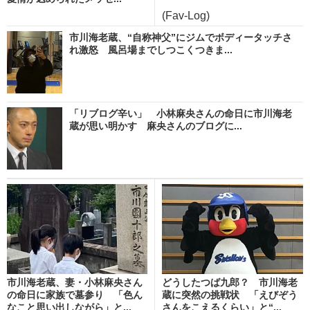
(Fav-Log)
市川海老蔵、“自称神父”にジムでボディータッチさ
れ激怒 風呂場までしつこくつきま...
「リブログ辛い」 小林麻央さんの命日に市川海老
蔵が思い明かす 麻央さんのブログに...
市川海老蔵、妻・小林麻央さん
どうしたつば九郎？ 市川海老
の命日に家族で墓参り 「色ん
蔵に突然の挑戦状 「えびぞう
なこと思い出しながら」と...
さんをこえるくらい」と“...