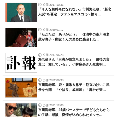
公開 2017/10/31
「そんな気持ちになれない」市川海老蔵、“新恋
人説”を否定 ファンもマスコミへ憤り...
公開 2019/07/17
「ただただ ありがとう」 休演中の市川海老
蔵が息子・勸玄くんの勇姿に感涙 | ね...
公開 2017/06/23
海老蔵さん「麻央が旅立ちました」 最後の言
葉は「愛している」、小林麻央さん死去明...
公開 2022/06/30
市川海老蔵、娘・麗禾＆息子・勸玄のけいこ風
景を公開 「やはり、成田屋」「舞台が楽...
公開 2021/12/06
市川海老蔵、44歳バースデーで子どもたちから
の手紙に感涙 愛情が込められたメッセ...