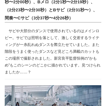
秒〜2分00秒）、Bメロ（2分1秒〜2分19秒）、
（2分23秒〜2分30秒）とBサビ（2分31秒〜）、
間奏〜Cサビ（3分37秒〜4分26秒）
サビや大部分のダンスで使用されているのはメインロ
ビー。サビでは照明を落として、激しく交差するライテ
ィングが一糸乱れぬダンスを際立たせていました。また
階段をうまく使ったダンスなど見どころ満載のカットも
この場所で撮影されました。新宮良平監督恒例の“かも
め”もこのシーンのどこかに描かれています。見つけられ
ましたか……？