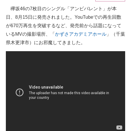
欅坂46の7枚目のシングル「アンビバレント」が本
ITの今と未来を見通す
日、8月15日に発売されました。YouTubeでの再生回数
スマホと通信の最新トレンド
が670万再生を突破するなど、発売前から話題になって
いるMVの撮影場所、「
かずさアカデミアホール
」（千葉
進化するPCとデバイスの未来
県木更津市）にお邪魔してきました。
好きが集まる 比べて選べる
ビジネスと働き方のヒント
AI活用のいまが分かる
企業ITのトレンドを詳説
経営リーダーのコミュニティ
マーケ×ITの今がよく分かる
ITエンジニア向け専門サイト