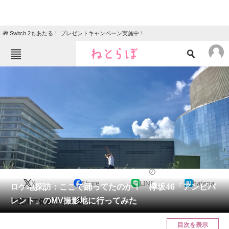
🎁 Switch 2もあたる！ プレゼントキャンペーン実施中！
ねとらぼメニュー
TOP
ニュース
エンタメ
クイズ
グルメ
地域
住まい
教育・育児
動物
リサーチ
2018/08/15 13:00（公開）
X
Share
LINE
hatena
会員記事
ロケ地探訪：ここで踊ってたのか！ 欅坂46「アンビバ
レント」のMV撮影地に行ってみた
木更津で体験平手友梨奈。
メディア
目次を表示
注目記事を集めた総合ページ