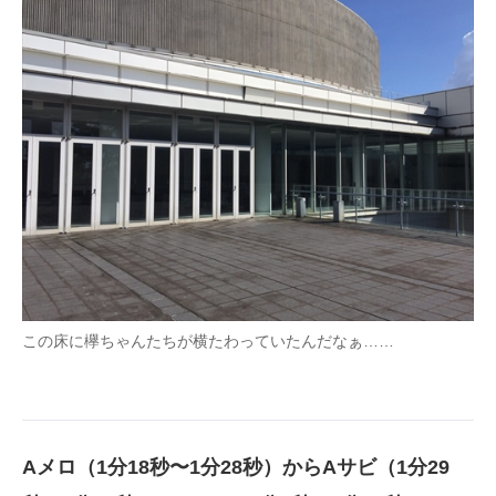
この床に欅ちゃんたちが横たわっていたんだなぁ……
Aメロ（1分18秒〜1分28秒）からAサビ（1分29