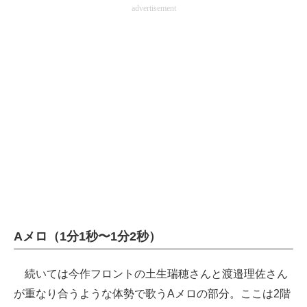
advertisement
Aメロ（1分1秒〜1分2秒）
続いては今作フロントの土生瑞穂さんと渡邉理佐さん
が重なり合うような体勢で歌うAメロの部分。ここは2階