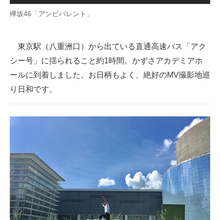
企業向けIT製品の総合サイト
欅坂46「アンビバレント」
IT製品の技術・比較・事例
東京駅（八重洲口）から出ている直通高速バス「アク
製造業のIT導入・活用を支援
シー号」に揺られること約1時間。かずさアカデミアホ
ールに到着しました。お日柄もよく、絶好のMV撮影地巡
モノづくり技術者専門サイト
り日和です。
エレクトロニクス専門サイト
電子設計の基本と応用
エネルギーの専門メディア
建設×テクノロジーの最前線
ちょっと気になるネットの話題