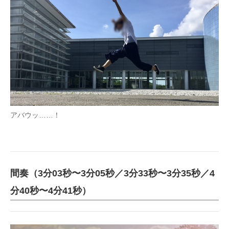
アバウッ……！
間奏（3分03秒〜3分05秒／3分33秒〜3分35秒／4
分40秒〜4分41秒）