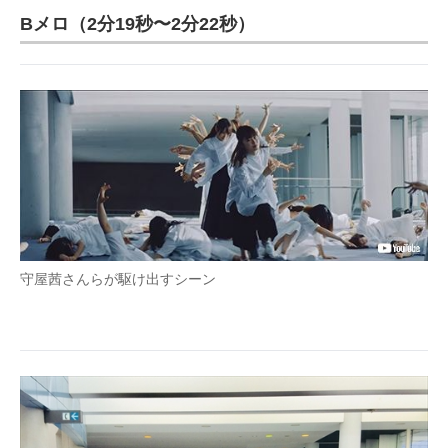
Bメロ（2分19秒〜2分22秒）
守屋茜さんらが駆け出すシーン