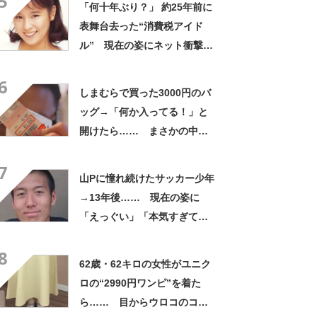
5
「何十年ぶり？」 約25年前に
表舞台去った“消費税アイド
ル” 現在の姿にネット衝撃
「いくつになってもかわい
6
い」「また会えるなんて」
しまむらで買った3000円のバ
ッグ→「何か入ってる！」と
開けたら…… まさかの中身
に「買いに走った」「コスパ
7
良すぎる」
山Pに憧れ続けたサッカー少年
→13年後…… 現在の姿に
「えっぐい」「本気すぎて尊
敬する」と49万再生
8
62歳・62キロの女性がユニク
ロの“2990円ワンピ”を着た
ら…… 目からウロコのコー