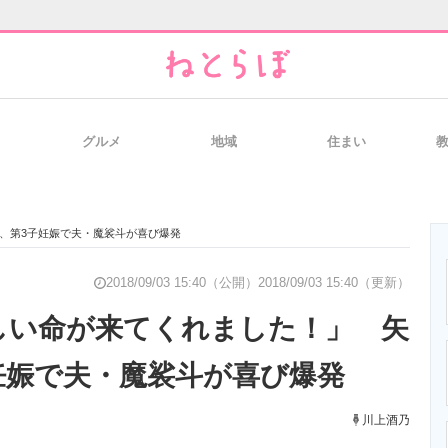
グルメ
地域
住まい
と未来を見通す
スマホと通信の最新トレンド
進化するPCとデ
、第3子妊娠で夫・魔裟斗が喜び爆発
のいまが分かる
企業ITのトレンドを詳説
経営リーダーの
2018/09/03 15:40（公開）
2018/09/03 15:40（更新）
しい命が来てくれました！」 矢
妊娠で夫・魔裟斗が喜び爆発
T製品の総合サイト
IT製品の技術・比較・事例
製造業のIT導入
川上酒乃