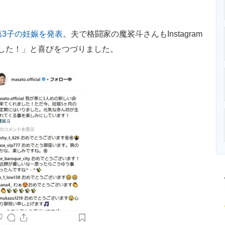
ニクス専門サイト
電子設計の基本と応用
エネルギーの専
第3子の妊娠を発表
。夫で格闘家の魔裟斗さんもInstagram
した！」と喜びをつづりました。