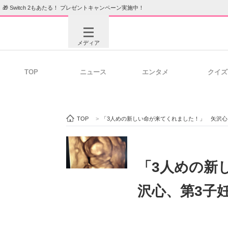
🎁 Switch 2もあたる！ プレゼントキャンペーン実施中！
メディア
TOP
ニュース
エンタメ
クイズ
注目記事を集めた総合ページ
ITの今
TOP
>
「3人めの新しい命が来てくれました！」 矢沢心
ビジネスと働き方のヒント
AI活用
「3人めの新
沢心、第3子
ITエンジニア向け専門サイト
企業向けI