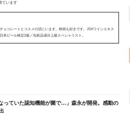
得ています
チョコレートとコスメの沼にいます。映画も好きです。JSAワインエキス
日本ビール検定2級／化粧品成分上級スペシャリスト。
なっていた認知機能が菌で…」森永が開発。感動の
出