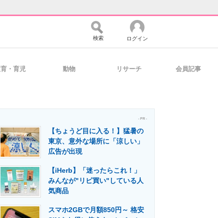
検索
ログイン
教育・育児
動物
リサーチ
会員記事
バイスの未来
好きが集まる 比べて選べる
- PR -
【ちょうど目に入る！】猛暑の
コミュニティ
マーケ×ITの今がよく分かる
東京、意外な場所に「涼しい」
広告が出現
【iHerb】「迷ったらこれ！」
・活用を支援
みんなが"リピ買い"している人
気商品
スマホ2GBで月額850円～ 格安