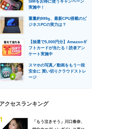
SIMをお得に使うキャンペーン
門メディア
建設×テクノロジーの最前線
実施中！
重量約999g、最新CPU搭載のビ
ジネスPCの実力は？
【抽選で5,000円分】Amazonギ
フトカードが当たる！読者アン
ケート実施中
スマホの写真／動画をもう一段
安全に 買い切りクラウドストレ
ージ
アクセスランキング
1
「もう泣きそう」川口春奈、