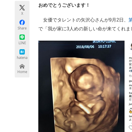
モノづくり技術者専門サイト
エレクトロ
おめでとうございます！
X
女優でタレントの矢沢心さんが9月2日、
Share
で「我が家に3人めの新しい命が来てくれま
ちょっと気になるネットの話題
LINE
hatena
Home