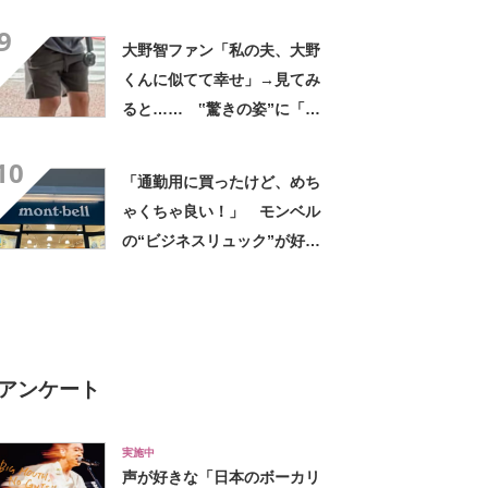
デに「全色ほしいくらい」
9
「参考になりました」
大野智ファン「私の夫、大野
くんに似てて幸せ」→見てみ
ると…… ‟驚きの姿”に「最
高すぎません？」「本物かと
10
思いました！」
「通勤用に買ったけど、めち
ゃくちゃ良い！」 モンベル
の“ビジネスリュック”が好
評 「615グラムで軽い」
「たくさん入る」「満員電車
に乗りやすくなった」
アンケート
実施中
声が好きな「日本のボーカリ