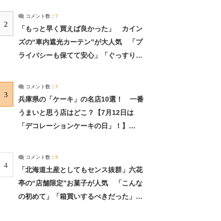
コメント数：
7
2
「もっと早く買えば良かった」 カイン
ズの“車内遮光カーテン”が大人気 「プ
ライバシーも保てて安心」「ぐっすり眠
れました」（2/2） | ライフ ねとらぼリ
サーチ：2ページ目
コメント数：
7
3
兵庫県の「ケーキ」の名店10選！ 一番
うまいと思う店はどこ？【7月12日は
「デコレーションケーキの日」！】
（2/4） | 兵庫県 ねとらぼリサーチ：2ペ
ージ目
コメント数：
5
4
「北海道土産としてもセンス抜群」六花
亭の“店舗限定”お菓子が人気 「こんな
の初めて」「箱買いするべきだった」
（1/2） | 北海道 ねとらぼリサーチ