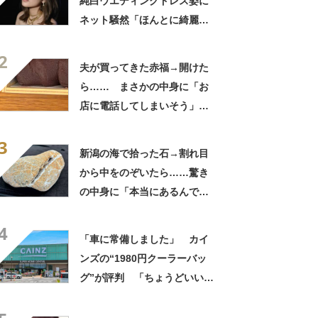
純白ウエディングドレス姿に
ネット騒然「ほんとに綺麗」
「この笑顔が切なすぎる」
2
夫が買ってきた赤福→開けた
ら…… まさかの中身に「お
店に電話してしまいそう」
「さすがに初めて見ました
3
笑」と107万表示
新潟の海で拾った石→割れ目
から中をのぞいたら……驚き
の中身に「本当にあるんです
ね！」「お宝だ」
4
「車に常備しました」 カイ
ンズの“1980円クーラーバッ
グ”が評判 「ちょうどいい大
きさ」「保冷剤を止めるベル
トが良い」