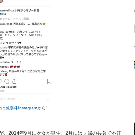
像は
魔裟斗Instagram
から）
女が、2014年9月に次女が誕生。2月には夫婦の共著で不妊