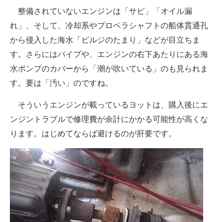
整備されていないエンジンは「サビ」「オイル漏
企業向けIT製品の総合サイト
れ」、そして、冷却系やプロペラシャフトの船体貫通孔
IT製品の技術・比較・事例
から侵入した海水「ビルジのたまり」などが目立ちま
す。さらにはパイプや、エンジンの右下あたりにある海
製造業のIT導入・活用を支援
水ポンプのカバーから「潮が吹いている」のも見られま
モノづくり技術者専門サイト
す。要は「汚い」のですね。
エレクトロニクス専門サイト
そういうエンジンが載っているヨットは、購入後にエ
電子設計の基本と応用
ンジントラブルで修理費が余計にかかる可能性が高くな
ります。はじめてならば避けるのが肝要です。
エネルギーの専門メディア
建設×テクノロジーの最前線
ちょっと気になるネットの話題