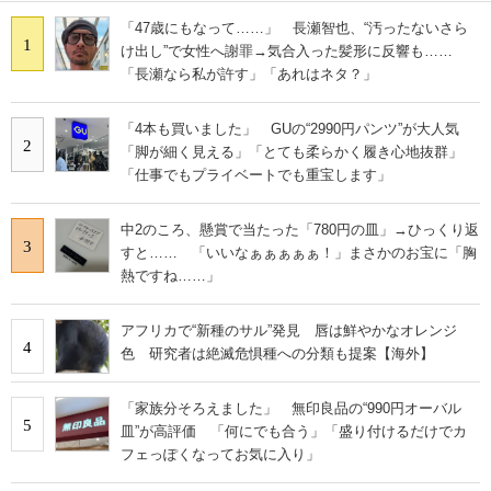
「47歳にもなって……」 長瀬智也、“汚ったないさら
1
け出し”で女性へ謝罪→気合入った髪形に反響も……
「長瀬なら私が許す」「あれはネタ？」
「4本も買いました」 GUの“2990円パンツ”が大人気
2
「脚が細く見える」「とても柔らかく履き心地抜群」
「仕事でもプライベートでも重宝します」
中2のころ、懸賞で当たった「780円の皿」→ひっくり返
3
すと…… 「いいなぁぁぁぁぁ！」まさかのお宝に「胸
熱ですね……」
アフリカで“新種のサル”発見 唇は鮮やかなオレンジ
4
色 研究者は絶滅危惧種への分類も提案【海外】
「家族分そろえました」 無印良品の“990円オーバル
5
皿”が高評価 「何にでも合う」「盛り付けるだけでカ
フェっぽくなってお気に入り」