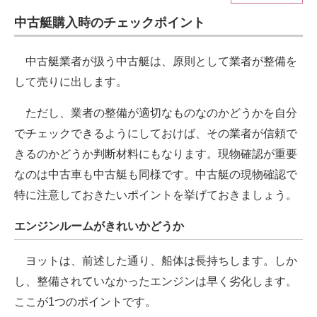
中古艇購入時のチェックポイント
ITの今と未来を見通す
スマホと通信の最新トレンド
中古艇業者が扱う中古艇は、原則として業者が整備を
して売りに出します。
進化するPCとデバイスの未来
ただし、業者の整備が適切なものなのかどうかを自分
好きが集まる 比べて選べる
でチェックできるようにしておけば、その業者が信頼で
ビジネスと働き方のヒント
きるのかどうか判断材料にもなります。現物確認が重要
なのは中古車も中古艇も同様です。中古艇の現物確認で
AI活用のいまが分かる
特に注意しておきたいポイントを挙げておきましょう。
企業ITのトレンドを詳説
エンジンルームがきれいかどうか
経営リーダーのコミュニティ
ヨットは、前述した通り、船体は長持ちします。しか
マーケ×ITの今がよく分かる
し、整備されていなかったエンジンは早く劣化します。
ここが1つのポイントです。
ITエンジニア向け専門サイト