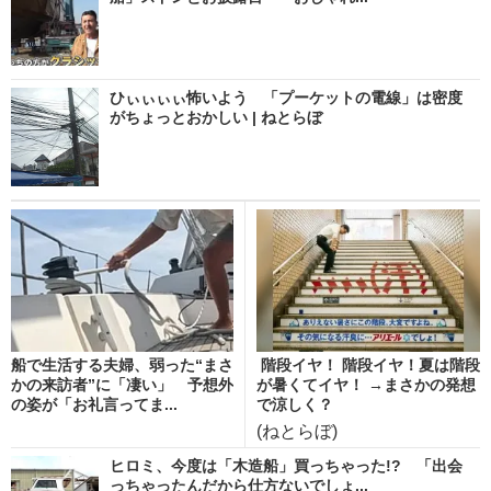
ひぃぃぃぃ怖いよう 「プーケットの電線」は密度
がちょっとおかしい | ねとらぼ
船で生活する夫婦、弱った“まさ
階段イヤ！ 階段イヤ！夏は階段
かの来訪者”に「凄い」 予想外
が暑くてイヤ！ →まさかの発想
の姿が「お礼言ってま...
で涼しく？
(ねとらぼ)
ヒロミ、今度は「木造船」買っちゃった!? 「出会
っちゃったんだから仕方ないでしょ...