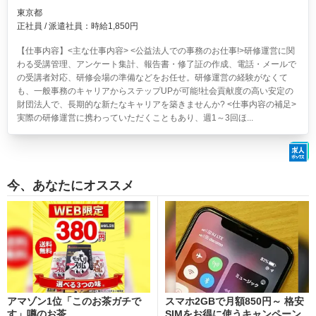
東京都
正社員 / 派遣社員：時給1,850円
【仕事内容】<主な仕事内容> <公益法人での事務のお仕事!>研修運営に関
わる受講管理、アンケート集計、報告書・修了証の作成、電話・メールで
の受講者対応、研修会場の準備などをお任せ。研修運営の経験がなくて
も、一般事務のキャリアからステップUPが可能!社会貢献度の高い安定の
財団法人で、長期的な新たなキャリアを築きませんか? <仕事内容の補足>
実際の研修運営に携わっていただくこともあり、週1～3回ほ...
今、あなたにオススメ
アマゾン1位「このお茶ガチで
スマホ2GBで月額850円～ 格安
す」噂のお茶
SIMをお得に使うキャンペーン