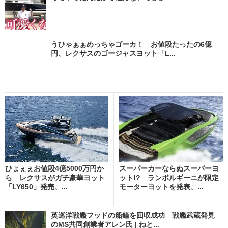
うひゃぁぁめっちゃゴーカ！ お値段たったの6億
円、レクサスのゴージャスヨット「L...
ひょぇぇお値段4億5000万円か
スーパーカーならぬスーパーヨ
ら レクサスがガチ豪華ヨット
ット!? ランボルギーニが限定
「LY650」発売、...
モーターヨットを発表、...
英巡洋戦艦フッドの船鐘を回収成功 戦艦武蔵発見
のMS共同創業者アレン氏 | ねと...