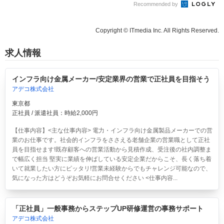
Recommended by
Copyright © ITmedia Inc. All Rights Reserved.
求人情報
インフラ向け金属メーカー/安定業界の営業で正社員を目指そう
アデコ株式会社
東京都
正社員 / 派遣社員：時給2,000円
【仕事内容】<主な仕事内容> 電力・インフラ向け金属製品メーカーでの営
業のお仕事です。社会的インフラをささえる老舗企業の営業職として正社
員を目指せます!既存顧客への営業活動から見積作成、受注後の社内調整ま
で幅広く担当 堅実に業績を伸ばしている安定企業だからこそ、長く落ち着
いて就業したい方にピッタリ!営業未経験からでもチャレンジ可能なので、
気になった方はどうぞお気軽にお問合せください <仕事内容...
「正社員」一般事務からステップUP研修運営の事務サポート
アデコ株式会社