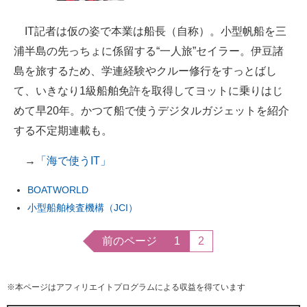
IT記者は仮の姿で本業は船長（自称）。小型帆船を三
浦半島の先っちょに係留する“一人旅”セイラー。伊豆諸
島を旅するため、学連経験やクルー修行をすっとばし
て、いきなり1級船舶免許を取得してヨットに乗りはじ
めて早20年。かつて船で使うデジタルガジェットを紹介
する不定期連載も。
→
「海で使うIT」
BOATWORLD
小型船舶検査機構（JCI）
前のページ
1
2
※本ページはアフィリエイトプログラムによる収益を得ています