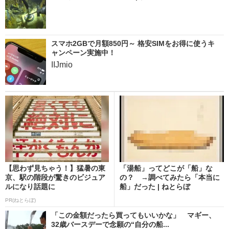
スマホ2GBで月額850円～ 格安SIMをお得に使うキ
ャンペーン実施中！
IIJmio
【思わず見ちゃう！】猛暑の東
「湯船」ってどこが「船」な
京、駅の階段が驚きのビジュア
の？ →調べてみたら「本当に
ルになり話題に
船」だった | ねとらぼ
PR(ねとらぼ)
「この金額だったら買ってもいいかな」 マギー、
32歳バースデーで念願の“自分の船...