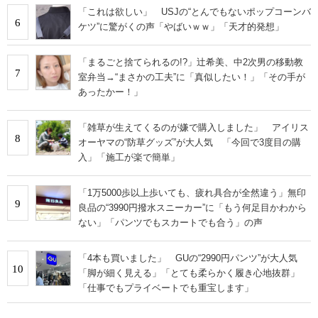
「これは欲しい」 USJの“とんでもないポップコーンバ
6
ケツ”に驚がくの声「やばいｗｗ」「天才的発想」
「まるごと捨てられるの!?」辻希美、中2次男の移動教
7
室弁当→“まさかの工夫”に「真似したい！」「その手が
あったかー！」
「雑草が生えてくるのが嫌で購入しました」 アイリス
8
オーヤマの“防草グッズ”が大人気 「今回で3度目の購
入」「施工が楽で簡単」
「1万5000歩以上歩いても、疲れ具合が全然違う」無印
9
良品の“3990円撥水スニーカー”に「もう何足目かわから
ない」「パンツでもスカートでも合う」の声
「4本も買いました」 GUの“2990円パンツ”が大人気
10
「脚が細く見える」「とても柔らかく履き心地抜群」
「仕事でもプライベートでも重宝します」