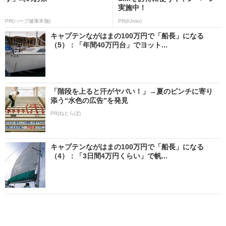
実施中！
PR(ハーブ健康本舗)
PR(IIJmio)
キャプテンながはまの100万円で「船長」になる
（5）：「年間40万円台」でヨット...
「階段を上ると汗がヤバい！」→夏のピンチに寄り
添う“水色の広告”を発見
PR(ねとらぼ)
キャプテンながはまの100万円で「船長」になる
（4）：「3日間4万円くらい」で帆...