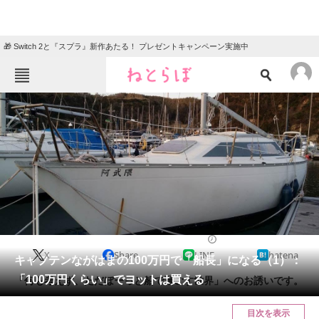
🎁 Switch 2と『スプラ』新作あたる！ プレゼントキャンペーン実施中
ねとらぼメニュー
TOP
ニュース
エンタメ
クイズ
グルメ
地域
住まい
教育・育児
動物
リサーチ
2018/09/18 10:00（公開）
X
Share
LINE
hatena
会員記事
キャプテンながはまの100万円で「船長」になる（1）：
「100万円くらい」でヨットは買える
「何も考えず、ただぼーっと船で過ごす世界」へのお誘いです。
メディア
目次を表示
注目記事を集めた総合ページ