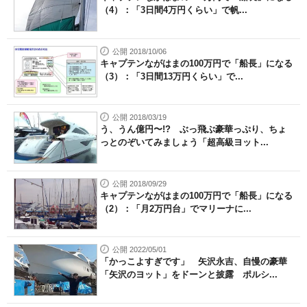
（4）：「3日間4万円くらい」で帆...
公開 2018/10/06
キャプテンながはまの100万円で「船長」になる
（3）：「3日間13万円くらい」で...
公開 2018/03/19
う、うん億円〜!? ぶっ飛ぶ豪華っぷり、ちょ
っとのぞいてみましょう「超高級ヨット...
公開 2018/09/29
キャプテンながはまの100万円で「船長」になる
（2）：「月2万円台」でマリーナに...
公開 2022/05/01
「かっこよすぎです」 矢沢永吉、自慢の豪華
「矢沢のヨット」をドーンと披露 ポルシ...