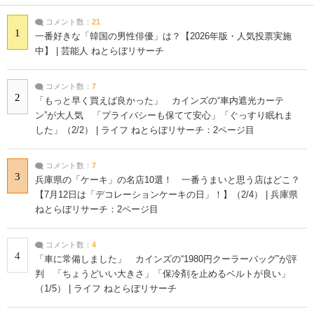
コメント数：
21
1
一番好きな「韓国の男性俳優」は？【2026年版・人気投票実施
中】 | 芸能人 ねとらぼリサーチ
コメント数：
7
2
「もっと早く買えば良かった」 カインズの“車内遮光カーテ
ン”が大人気 「プライバシーも保てて安心」「ぐっすり眠れま
した」（2/2） | ライフ ねとらぼリサーチ：2ページ目
コメント数：
7
3
兵庫県の「ケーキ」の名店10選！ 一番うまいと思う店はどこ？
【7月12日は「デコレーションケーキの日」！】（2/4） | 兵庫県
ねとらぼリサーチ：2ページ目
コメント数：
4
4
「車に常備しました」 カインズの“1980円クーラーバッグ”が評
判 「ちょうどいい大きさ」「保冷剤を止めるベルトが良い」
（1/5） | ライフ ねとらぼリサーチ