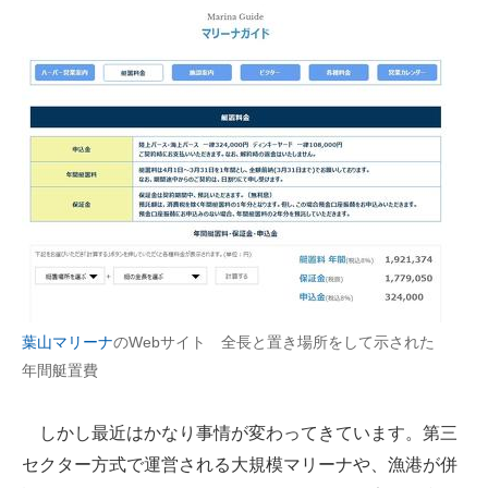
企業向けIT製品の総合サイト
IT製品の技術・比較・事例
製造業のIT導入・活用を支援
モノづくり技術者専門サイト
エレクトロニクス専門サイト
電子設計の基本と応用
エネルギーの専門メディア
葉山マリーナ
のWebサイト 全長と置き場所をして示された
建設×テクノロジーの最前線
年間艇置費
ちょっと気になるネットの話題
しかし最近はかなり事情が変わってきています。第三
セクター方式で運営される大規模マリーナや、漁港が併