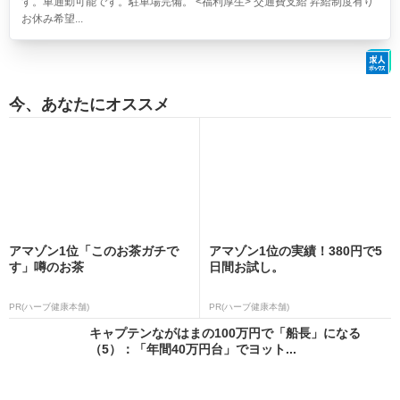
す。車通勤可能です。駐車場完備。 <福利厚生> 交通費支給 昇給制度有り
お休み希望...
今、あなたにオススメ
アマゾン1位「このお茶ガチで
アマゾン1位の実績！380円で5
す」噂のお茶
日間お試し。
PR(ハーブ健康本舗)
PR(ハーブ健康本舗)
キャプテンながはまの100万円で「船長」になる
（5）：「年間40万円台」でヨット...