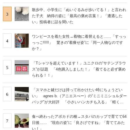
散歩中、小学生に「ぬいぐるみが歩いてる！」と言われ
3
た子犬 納得の姿に「最高の褒め言葉！」「遭遇した
い」投稿者に話を聞いた
ワンピースを着た女性→着物に着替えると……「すっっ
4
っっご!!!!!」 驚きの“着痩せ姿”に「同一人物なのです
か？」
「Tシャツを超えています！」ユニクロの“サテンブラウ
5
ス”が話題 「4色購入しました！」「着てると必ず褒め
られる！！」
「スマホと鍵だけは持って出かけたい時にちょうどい
6
い」 agnes b.（アニエスべー）の“ミニミニショルダー
バッグ”が大好評 「小さいハンカチも入る」「軽くて
旅行でも活躍します
食べ終わったアボカドの種→スタバのカップで育てて64
7
日後…… “現在の姿”に「良さげですね」「育ててみた
い！」