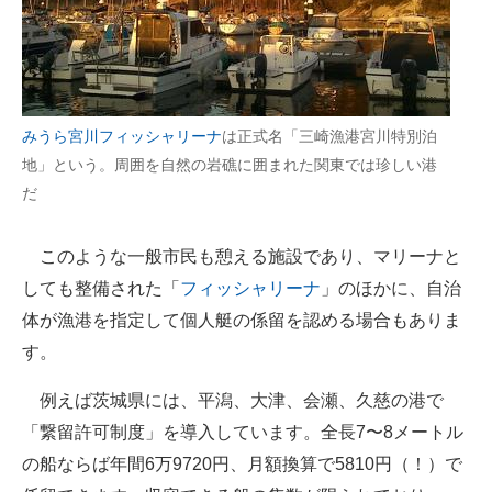
みうら宮川フィッシャリーナ
は正式名「三崎漁港宮川特別泊
地」という。周囲を自然の岩礁に囲まれた関東では珍しい港
だ
このような一般市民も憩える施設であり、マリーナと
しても整備された「
フィッシャリーナ
」のほかに、自治
体が漁港を指定して個人艇の係留を認める場合もありま
す。
例えば茨城県には、平潟、大津、会瀬、久慈の港で
「繋留許可制度」を導入しています。全長7〜8メートル
の船ならば年間6万9720円、月額換算で5810円（！）で