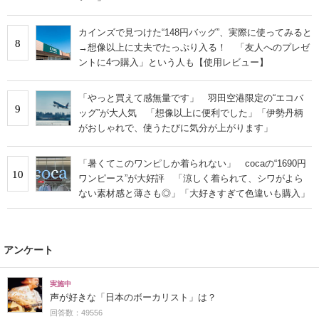
カインズで見つけた“148円バッグ”、実際に使ってみると
8
→想像以上に丈夫でたっぷり入る！ 「友人へのプレゼ
ントに4つ購入」という人も【使用レビュー】
「やっと買えて感無量です」 羽田空港限定の“エコバ
9
ッグ”が大人気 「想像以上に便利でした」「伊勢丹柄
がおしゃれで、使うたびに気分が上がります」
「暑くてこのワンピしか着られない」 cocaの“1690円
10
ワンピース”が大好評 「涼しく着られて、シワがよら
ない素材感と薄さも◎」「大好きすぎて色違いも購入」
アンケート
実施中
声が好きな「日本のボーカリスト」は？
回答数：49556