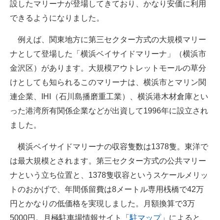
設したマリーナが登場してきており、かなり安価に利用
できるようになりました。
例えば、関東地方に第三セクター方式の大規模マリー
ナとして登場した「横浜ベイサイドマリーナ」（横浜市
金沢区）があります。大規模アウトレットモールの草分
けとしても知られるこのマリーナは、横浜市とマリン関
連企業、IHI（石川島播磨重工業）、横浜港木材倉庫とい
った港湾所有関係企業などが出資して1996年に設立され
ました。
横浜ベイサイドマリーナの収容隻数は1378隻。東洋で
は最大規模とされます。第三セクター方式の公共マリー
ナという立ち位置と、1378隻収容というスケールメリッ
トのおかげで、年間係留費は8メートル専用桟橋で42万
円とかなりの低価格を実現しました。月額換算で3万
5000円。月極駐車場情報サイト「
駐マップ
」によると、