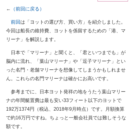
←
（前回に戻る）
ITの今と未来を見通す
前回
は「ヨットの選び方、買い方」を紹介しました。
スマホと通信の最新トレンド
今回は船長の維持費、ヨットを係留するための「港、マ
進化するPCとデバイスの未来
リーナ」を解説します。
好きが集まる 比べて選べる
日本で「マリーナ」と聞くと、「君といつまでも」が
脳内に流れ、「葉山マリーナ」や「逗子マリーナ」とい
ビジネスと働き方のヒント
った名門・老舗マリーナを想像してしまうかもしれませ
AI活用のいまが分かる
ん。これらの名門マリーナは確かにお高いです。
企業ITのトレンドを詳説
参考までに、日本ヨット発祥の地をうたう葉山マリー
ナの年間艇置費は最も安い33フィート以下のヨットで
経営リーダーのコミュニティ
192万1374円（税込、2018年9月時点）です。月額換算
マーケ×ITの今がよく分かる
で約16万円ですね。ちょっと一般会社員では難しそうな
額です。
ITエンジニア向け専門サイト