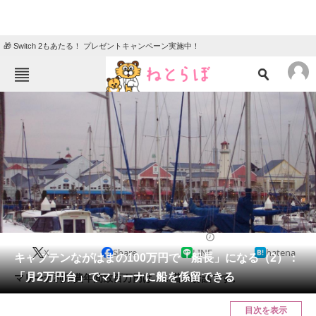
🎁 Switch 2もあたる！ プレゼントキャンペーン実施中！
ねとらぼメニュー
TOP
ニュース
エンタメ
クイズ
グルメ
地域
住まい
教育・育児
動物
リサーチ
2018/09/29 10:00（公開）
X
Share
LINE
hatena
会員記事
キャプテンながはまの100万円で「船長」になる（2）：
「月2万円台」でマリーナに船を係留できる
マリーナ利用費年間数百万円は……昔のお話です。
メディア
目次を表示
注目記事を集めた総合ページ