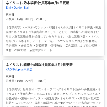
ネイリスト/乃木坂駅/社員募集/8月9日更新
Emily Garden Nail
東京都
正社員：時給1,300円～2,500円
【仕事内容】<六本木>ワンホン・韓国ネイルが人気|ネイリスト募集 <募集
職種> ネイリスト <仕事内容> ネイリストとして、お客様への施術および
サロン運営業務全般を担当していただきます。 <主な業務内容> ・ネイル
施術(ジェルネイル、アート、ケア等) ・カウンセリングおよび接客対応 ・
予約管理 ・会計業務 ・SNS更新・情報発信 ・店内清掃および衛生管理 ・
商材・在庫管理 ・店舗運営サポート...
ネイリスト/箱根ケ崎駅/社員募集/8月9日更新
KAONAILplus中原店
東京都
正社員：時給1,226円～1,500円
【仕事内容】新店舗オープン オープニングネイリスト急募! <募集職種> ネ
イリスト <仕事内容> ジェルネイルの施術 スカルプチュア,ジェルネイル <
必要経験> <業種> ネイリスト <施設形態> ネイルサロン <勤務地> 西武立
川駅からバスで20分、箱根ヶ崎駅から車で10分のところに当店がございま