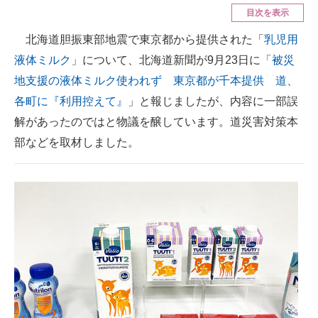
目次を表示
ITの今と未来を見通す
北海道胆振東部地震で東京都から提供された「
乳児用
液体ミルク
」について、北海道新聞が9月23日に「
被災
スマホと通信の最新トレンド
地支援の液体ミルク使われず 東京都が千本提供 道、
進化するPCとデバイスの未来
各町に『利用控えて』
」と報じましたが、内容に一部誤
解があったのではと物議を醸しています。道災害対策本
好きが集まる 比べて選べる
部などを取材しました。
ビジネスと働き方のヒント
AI活用のいまが分かる
企業ITのトレンドを詳説
経営リーダーのコミュニティ
マーケ×ITの今がよく分かる
ITエンジニア向け専門サイト