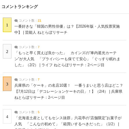
コメントランキング
コメント数：
21
1
一番好きな「韓国の男性俳優」は？【2026年版・人気投票実施
中】 | 芸能人 ねとらぼリサーチ
コメント数：
7
2
「もっと早く買えば良かった」 カインズの“車内遮光カーテ
ン”が大人気 「プライバシーも保てて安心」「ぐっすり眠れま
した」（2/2） | ライフ ねとらぼリサーチ：2ページ目
コメント数：
7
3
兵庫県の「ケーキ」の名店10選！ 一番うまいと思う店はどこ？
【7月12日は「デコレーションケーキの日」！】（2/4） | 兵庫県
ねとらぼリサーチ：2ページ目
コメント数：
5
4
「北海道土産としてもセンス抜群」六花亭の“店舗限定”お菓子が
人気 「こんなの初めて」「箱買いするべきだった」（1/2） |