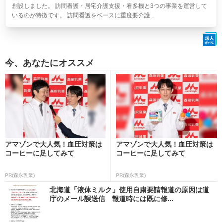
創設しました。 訪問看護・居宅介護支援・看多機と3つの事業を運営して
いるのが特徴です。 訪問看護をベースに重度要介護...
今、あなたにオススメ
アマゾンで大人気！血圧対策は
アマゾンで大人気！血圧対策は
コーヒーに足してみて
コーヒーに足してみて
PR(森永乳業)
PR(森永乳業)
北海道「液体ミルク」使用自粛要請報道の原因は道
庁のメール誤送信 報道時には既に修...