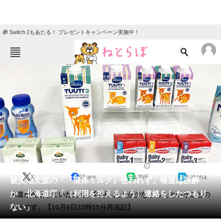
🎁 Switch 2もあたる！ プレゼントキャンペーン実施中！
ねとらぼメニュー
TOP
ニュース
エンタメ
クイズ
グルメ
地域
住まい
教育・育児
動物
リサーチ
2018/09/25 11:30（公開）
X
Share
LINE
hatena
会員記事
被災地支援の「『液体ミルク』使われず」報道は誤解
か 北海道庁「（利用を控えるよう）連絡をしたつもり
水道が復旧していたため、利用した人が少なかったということの
メディア
ない」
ようです。【10月6日23時55分再追記】
注目記事を集めた総合ページ