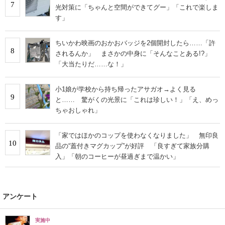
7
光対策に「ちゃんと空間ができてグー」「これで楽しま
す」
ちいかわ映画のおかおバッジを2個開封したら……「許
8
されるんか」 まさかの中身に「そんなことある!?」
「大当たりだ……な！」
小1娘が学校から持ち帰ったアサガオ→よく見る
9
と…… 驚がくの光景に「これは珍しい！」「え、めっ
ちゃおしゃれ」
「家ではほかのコップを使わなくなりました」 無印良
10
品の“蓋付きマグカップ”が好評 「良すぎて家族分購
入」「朝のコーヒーが昼過ぎまで温かい」
アンケート
実施中