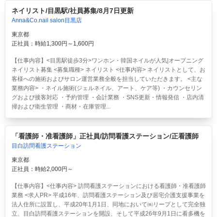
ネイリスト/目黒駅/社員募集/8月7日更新
Anna&Co.nail salon目黒店
東京都
正社員：時給1,300円～1,600円
【仕事内容】<目黒駅徒歩3分>ワンホン・韓国ネイルが人気|オープニング
ネイリスト募集 <募集職種> ネイリスト <仕事内容> ネイリストとして、お
客様への施術およびサロン運営業務全般を担当していただきます。 <主な
業務内容> ・ネイル施術(ジェルネイル、アート、ケア等) ・カウンセリン
グおよび接客対応 ・予約管理 ・会計業務 ・SNS更新・情報発信 ・店内清
掃および衛生管理 ・商材・在庫管理...
「看護師・准看護師」正社員/訪問看護ステーション/正看護師
目白訪問看護ステーション
東京都
正社員：時給2,000円～
【仕事内容】<仕事内容> 訪問看護ステーションにおける看護師・准看護師
業務 <求人PR> 平成16年、訪問看護ステーション及び居宅介護支援事業を
法人住所に設置し、平成20年1月1日、同地において㈱リープとして完全独
立、目白訪問看護ステーションを開設、そして平成26年9月1日に看多機を