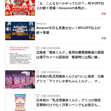
「え、こんなセールやってたの？」80％OFF以
上が続々登場！Amazonの本気が...
PR
Amazon
Amazon今日も見逃せない！80%OFF以上が
続々登場
PR
公開 2018/10/06
北海道「液体ミルク」使用自粛要請報道の原因
は道庁のメール誤送信 報道時には既に修...
公開 2019/03/11
日本初の乳児用液体ミルクがついに発売 江崎
グリコ「アイクレオ赤ちゃんミルク」、マ...
公開 2019/03/06
日本初の「乳児用液体ミルク」グリコが発売
災害時だけでなく日常シーンでもお役立ち...