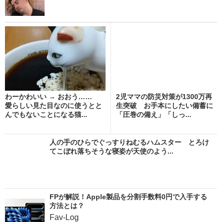
わーかわいい → おおう……
2児ママの防災対策が1300万再
愛らしい見た目なのに使うとと
生突破 お手本にしたい備蓄に
んでもないことになる猫...
「圧巻の備え」「しっ...
人の手のひらでぐっすりねむるハムスター とろけ
てこぼれ落ちそうな寝姿が天使のよう...
FPが解説！Apple製品を分割手数料0円で入手する
方法とは？
Fav-Log