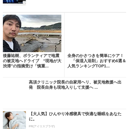
後藤祐樹、ボランティアで地震
全身のかさつきを簡単にケア！
の被災地へドライブ “現地が大
「保湿入浴剤」おすすめ6選＆
渋滞”の指摘受け「慎重...
人気ランキングTOP1...
高須クリニック院長の自家用ヘリ、被災地救援へ出
発 院長自身も現地入りして支援へ ...
【大人気】ひんやり冷感寝具で快適な睡眠をあなた
に。
PR(アイリスプラザ)