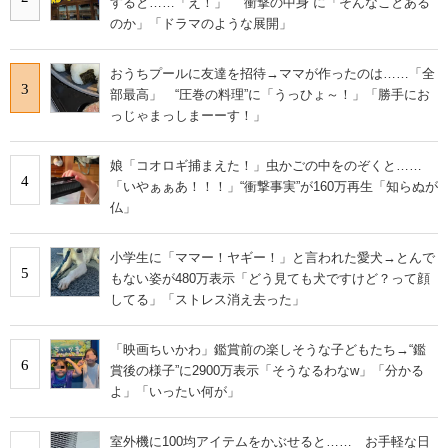
すると……「え！」 “衝撃の中身”に「そんなことある
のか」「ドラマのような展開」
おうちプールに友達を招待→ママが作ったのは……「全
3
部最高」 “圧巻の料理”に「うっひょ～！」「勝手にお
っじゃまっしまーーす！」
娘「コオロギ捕まえた！」虫かごの中をのぞくと……
4
「いやぁぁあ！！！」“衝撃事実”が160万再生「知らぬが
仏」
小学生に「ママー！ヤギー！」と言われた愛犬→とんで
5
もない姿が480万表示「どう見ても犬ですけど？って顔
してる」「ストレス消え去った」
「映画ちいかわ」鑑賞前の楽しそうな子どもたち→“鑑
6
賞後の様子”に2900万表示「そうなるわなw」「分かる
よ」「いったい何が」
室外機に100均アイテムをかぶせると…… お手軽な日