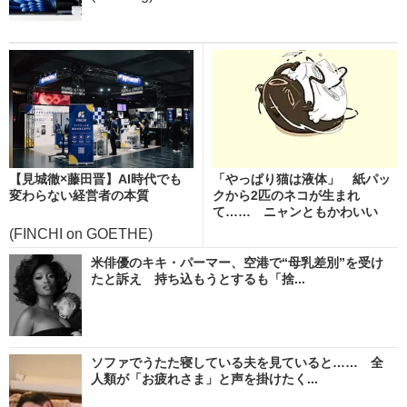
【見城徹×藤田晋】AI時代でも
「やっぱり猫は液体」 紙パッ
変わらない経営者の本質
クから2匹のネコが生まれ
て…… ニャンともかわいい
ア...
(FINCHI on GOETHE)
米俳優のキキ・パーマー、空港で“母乳差別”を受け
たと訴え 持ち込もうとするも「捨...
ソファでうたた寝している夫を見ていると…… 全
人類が「お疲れさま」と声を掛けたく...