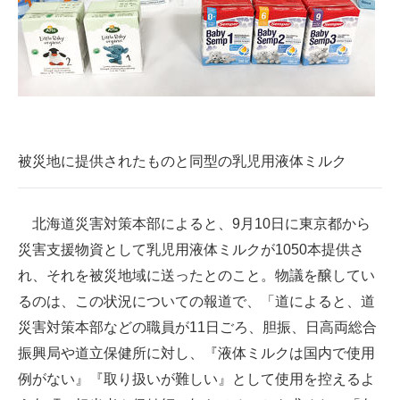
企業向けIT製品の総合サイト
IT製品の技術・比較・事例
製造業のIT導入・活用を支援
モノづくり技術者専門サイト
被災地に提供されたものと同型の乳児用液体ミルク
エレクトロニクス専門サイト
電子設計の基本と応用
北海道災害対策本部によると、9月10日に東京都から
災害支援物資として乳児用液体ミルクが1050本提供さ
エネルギーの専門メディア
れ、それを被災地域に送ったとのこと。物議を醸してい
建設×テクノロジーの最前線
るのは、この状況についての報道で、「道によると、道
災害対策本部などの職員が11日ごろ、胆振、日高両総合
ちょっと気になるネットの話題
振興局や道立保健所に対し、『液体ミルクは国内で使用
例がない』『取り扱いが難しい』として使用を控えるよ