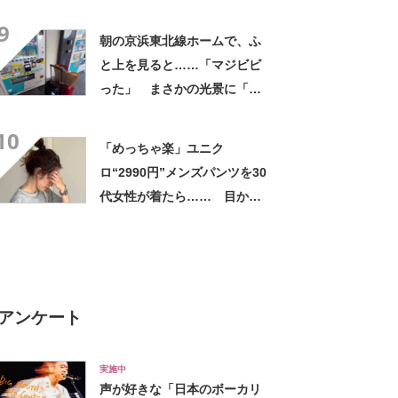
したい！」「その手があった
9
かー！」
朝の京浜東北線ホームで、ふ
と上を見ると……「マジビビ
った」 まさかの光景に「こ
れは焦る」「利用してるのに
10
気が付かなかった」
「めっちゃ楽」ユニク
ロ“2990円”メンズパンツを30
代女性が着たら…… 目から
ウロコの“大人コーデ術”に
「カッコ良すぎる！」「買い
ました」
アンケート
実施中
声が好きな「日本のボーカリ