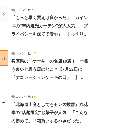
コメント数：
7
2
「もっと早く買えば良かった」 カイン
ズの“車内遮光カーテン”が大人気 「プ
ライバシーも保てて安心」「ぐっすり眠
れました」（2/2） | ライフ ねとらぼリ
サーチ：2ページ目
コメント数：
7
3
兵庫県の「ケーキ」の名店10選！ 一番
うまいと思う店はどこ？【7月12日は
「デコレーションケーキの日」！】
（2/4） | 兵庫県 ねとらぼリサーチ：2ペ
ージ目
コメント数：
5
4
「北海道土産としてもセンス抜群」六花
亭の“店舗限定”お菓子が人気 「こんな
の初めて」「箱買いするべきだった」
（1/2） | 北海道 ねとらぼリサーチ