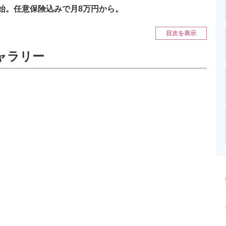
ニクス専門サイト
電子設計の基本と応用
エネルギーの専
開始。任意保険込みで月8万円から。
目次を表示
ギャラリー