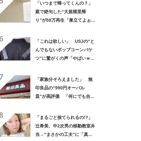
5
「いつまで帰ってくんの？」
庭で絶句した“大規模里帰
り”が59万再生「巣立てよぉぉ
ぉ…」「ずっとのおうち？」
6
「これは欲しい」 USJの“と
んでもないポップコーンバケ
ツ”に驚がくの声「やばいｗ
ｗ」「天才的発想」
7
「家族分そろえました」 無
印良品の“990円オーバル
皿”が高評価 「何にでも合
う」「盛り付けるだけでカフ
8
ェっぽくなってお気に入り」
「まるごと捨てられるの!?」
辻希美、中2次男の移動教室弁
当→“まさかの工夫”に「真似