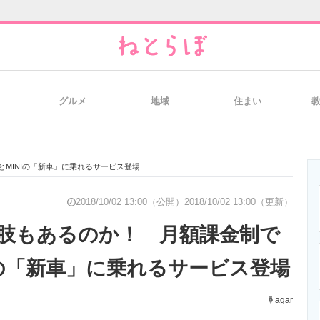
グルメ
地域
住まい
と未来を見通す
スマホと通信の最新トレンド
進化するPCとデ
MINIの「新車」に乗れるサービス登場
のいまが分かる
企業ITのトレンドを詳説
経営リーダーの
2018/10/02 13:00（公開）
2018/10/02 13:00（更新）
肢もあるのか！ 月額課金制で
Iの「新車」に乗れるサービス登場
T製品の総合サイト
IT製品の技術・比較・事例
製造業のIT導入
agar