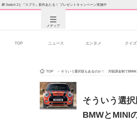
🎁 Switch 2と『スプラ』新作あたる！ プレゼントキャンペーン実施中
メディア
TOP
ニュース
エンタメ
クイズ
注目記事を集めた総合ページ
ITの今
TOP
>
そういう選択肢もあるのか！ 月額課金制でBMWと
ビジネスと働き方のヒント
AI活用
そういう選択
BMWとMIN
ITエンジニア向け専門サイト
企業向けI