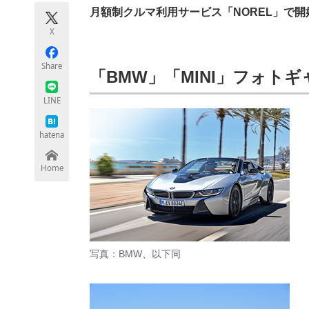
モノづくり技術者専門サイト
エレクトロ
月額制クルマ利用サービス「NOREL」で
X
Share
「BMW」「MINI」フォト
ちょっと気になるネットの話題
LINE
hatena
Home
写真：BMW、以下同