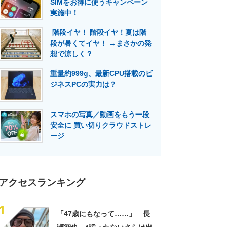
SIMをお得に使うキャンペーン
門メディア
建設×テクノロジーの最前線
実施中！
階段イヤ！ 階段イヤ！夏は階
段が暑くてイヤ！ →まさかの発
想で涼しく？
重量約999g、最新CPU搭載のビ
ジネスPCの実力は？
スマホの写真／動画をもう一段
安全に 買い切りクラウドストレ
ージ
アクセスランキング
1
「47歳にもなって……」 長