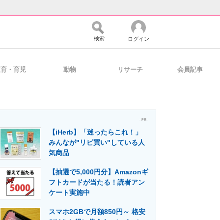
検索
ログイン
教育・育児
動物
リサーチ
会員記事
バイスの未来
好きが集まる 比べて選べる
- PR -
【iHerb】「迷ったらこれ！」
コミュニティ
マーケ×ITの今がよく分かる
みんなが"リピ買い"している人
気商品
【抽選で5,000円分】Amazonギ
・活用を支援
フトカードが当たる！読者アン
ケート実施中
スマホ2GBで月額850円～ 格安