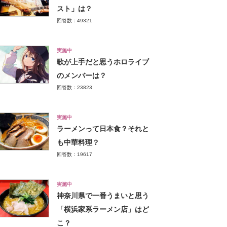
スト」は？
回答数：49321
実施中
歌が上手だと思うホロライブ
のメンバーは？
回答数：23823
実施中
ラーメンって日本食？それと
も中華料理？
回答数：19617
実施中
神奈川県で一番うまいと思う
「横浜家系ラーメン店」はど
こ？