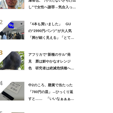
瀬智也、“汚ったないさらけ出
し”で女性へ謝罪→気合入った
髪形に反響も…… 「長瀬な
2
ら私が許す」「あれはネ
「4本も買いました」 GU
タ？」
の“2990円パンツ”が大人気
「脚が細く見える」「とても
柔らかく履き心地抜群」「仕
3
事でもプライベートでも重宝
アフリカで“新種のサル”発
します」
見 唇は鮮やかなオレンジ
色 研究者は絶滅危惧種への
分類も提案【海外】
4
中2のころ、懸賞で当たった
「780円の皿」→ひっくり返
すと…… 「いいなぁぁぁぁ
ぁ！」まさかのお宝に「胸熱
ですね……」