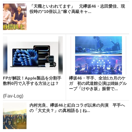
「天職といわれてます」 元欅坂46・志田愛佳、現
役時の“10倍以上”稼ぐ高級キャ...
FPが解説！Apple製品を分割手
欅坂46・平手、全治1カ月のケ
数料0円で入手する方法とは？
ガ 初の武道館公演は姉妹グル
ープ「けやき坂」振替で...
(Fav-Log)
内村光良、欅坂46と紅白コラボ以来の共演 平手へ
の「大丈夫？」の真相語る | ね...