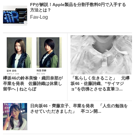
FPが解説！Apple製品を分割手数料0円で入手する
方法とは？
Fav-Log
欅坂46の鈴本美愉・織田奈那が
「私らしく生きること」 元欅
卒業を発表 佐藤詩織は休業し
坂46・佐藤詩織、“サイマジ
留学へ | ねとらぼ
ョ”を彷彿とさせる直筆コ...
日向坂46・齊藤京子、卒業を発表 「人生の勉強を
させていただきました」 卒コン開...