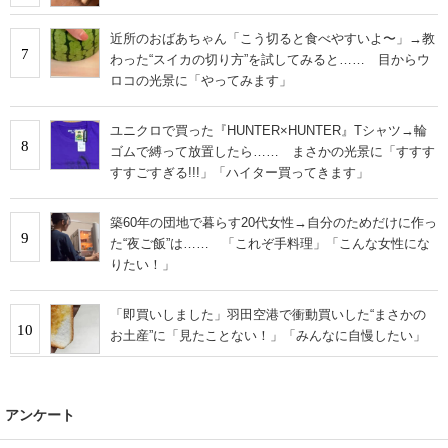
近所のおばあちゃん「こう切ると食べやすいよ〜」→教
7
わった“スイカの切り方”を試してみると…… 目からウ
ロコの光景に「やってみます」
ユニクロで買った『HUNTER×HUNTER』Tシャツ→輪
8
ゴムで縛って放置したら…… まさかの光景に「すすす
すすごすぎる!!!」「ハイター買ってきます」
築60年の団地で暮らす20代女性→自分のためだけに作っ
9
た“夜ご飯”は…… 「これぞ手料理」「こんな女性にな
りたい！」
「即買いしました」羽田空港で衝動買いした“まさかの
10
お土産”に「見たことない！」「みんなに自慢したい」
アンケート