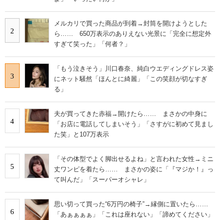
メルカリで買った商品が到着→封筒を開けようとした
2
ら…… 650万表示のありえない光景に「完全に想定外
すぎて笑った」「何者？」
「もう泣きそう」川口春奈、純白ウエディングドレス姿
3
にネット騒然「ほんとに綺麗」「この笑顔が切なすぎ
る」
夫が買ってきた赤福→開けたら…… まさかの中身に
4
「お店に電話してしまいそう」「さすがに初めて見まし
た笑」と107万表示
「その体型でよく脚出せるよね」と言われた女性→ミニ
5
丈ワンピを着たら…… まさかの姿に「『マジか！』っ
て叫んだ」「スーパーオシャレ」
思い切って買った“6万円の椅子”→縁側に置いたら……
6
「あぁぁぁぁ」「これは座れない」「諦めてください」