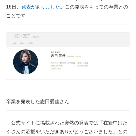
16日、
発表がありました
。この発表をもっての卒業との
ITの今と未来を見通す
ことです。
スマホと通信の最新トレンド
進化するPCとデバイスの未来
好きが集まる 比べて選べる
ビジネスと働き方のヒント
AI活用のいまが分かる
企業ITのトレンドを詳説
卒業を発表した志田愛佳さん
経営リーダーのコミュニティ
マーケ×ITの今がよく分かる
公式サイトに掲載された突然の発表では「在籍中はた
ITエンジニア向け専門サイト
くさんの応援をいただきありがとうございました」との