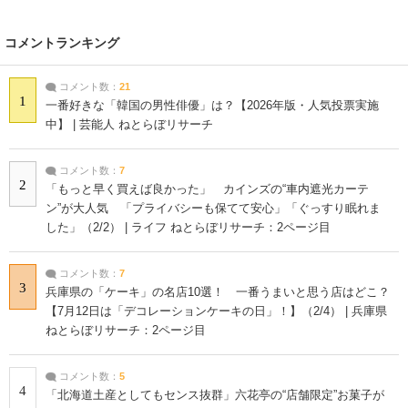
コメントランキング
コメント数：
21
1
一番好きな「韓国の男性俳優」は？【2026年版・人気投票実施
中】 | 芸能人 ねとらぼリサーチ
コメント数：
7
2
「もっと早く買えば良かった」 カインズの“車内遮光カーテ
ン”が大人気 「プライバシーも保てて安心」「ぐっすり眠れま
した」（2/2） | ライフ ねとらぼリサーチ：2ページ目
コメント数：
7
3
兵庫県の「ケーキ」の名店10選！ 一番うまいと思う店はどこ？
【7月12日は「デコレーションケーキの日」！】（2/4） | 兵庫県
ねとらぼリサーチ：2ページ目
コメント数：
5
4
「北海道土産としてもセンス抜群」六花亭の“店舗限定”お菓子が