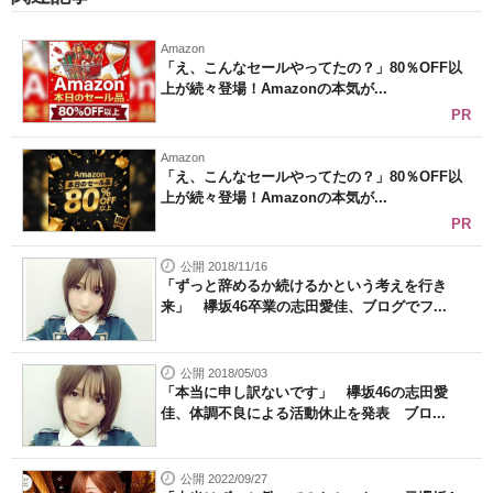
Amazon
「え、こんなセールやってたの？」80％OFF以
上が続々登場！Amazonの本気が...
PR
Amazon
「え、こんなセールやってたの？」80％OFF以
上が続々登場！Amazonの本気が...
PR
公開 2018/11/16
「ずっと辞めるか続けるかという考えを行き
来」 欅坂46卒業の志田愛佳、ブログでフ...
公開 2018/05/03
「本当に申し訳ないです」 欅坂46の志田愛
佳、体調不良による活動休止を発表 ブロ...
公開 2022/09/27