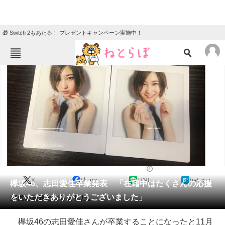
🎁 Switch 2もあたる！ プレゼントキャンペーン実施中！
ねとらぼメニュー
TOP
ニュース
エンタメ
クイズ
グルメ
地域
住まい
教育・育児
動物
リサーチ
2018/11/16 12:01（公開）
X
Share
LINE
hatena
会員記事
欅坂46、志田愛佳卒業発表 「在籍中はたくさんの応援
をいただきありがとうございました」
突然の発表となりました。
メディア
欅坂46の志田愛佳さんが卒業することになったと11月
注目記事を集めた総合ページ