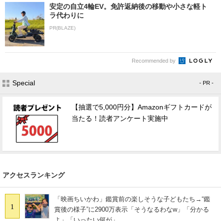
安定の自立4輪EV。免許返納後の移動や小さな軽ト
ラ代わりに
PR(BLAZE)
Recommended by
Special
- PR -
【抽選で5,000円分】Amazonギフトカードが
当たる！読者アンケート実施中
アクセスランキング
「映画ちいかわ」鑑賞前の楽しそうな子どもたち→“鑑
1
賞後の様子”に2900万表示「そうなるわなw」「分かる
よ」「いったい何が」