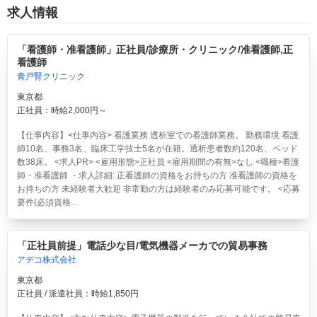
求人情報
「看護師・准看護師」正社員/診療所・クリニック/准看護師,正
看護師
青戸腎クリニック
東京都
正社員：時給2,000円～
【仕事内容】<仕事内容> 看護業務 透析室での看護師業務。 勤務環境 看護
師10名、事務3名、臨床工学技士5名が在籍。透析患者数約120名、ベッド
数38床。 <求人PR> <雇用形態>正社員 <雇用期間の有無>なし <職種>看護
師・准看護師 ・求人詳細: 正看護師の資格をお持ちの方 准看護師の資格を
お持ちの方 未経験者大歓迎 非常勤の方は経験者のみ応募可能です。 <応募
要件(必須資格...
「正社員前提」電話少な目/電気機器メーカでの貿易事務
アデコ株式会社
東京都
正社員 / 派遣社員：時給1,850円