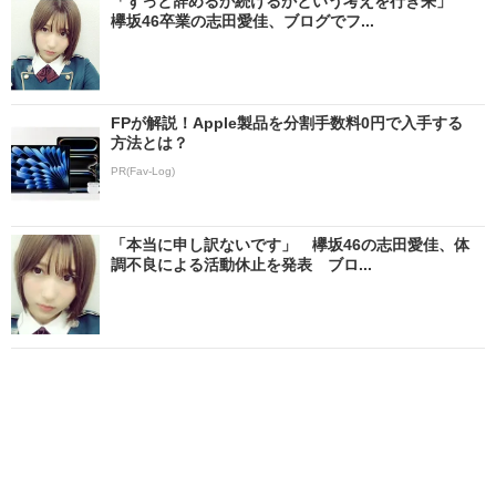
「ずっと辞めるか続けるかという考えを行き来」
欅坂46卒業の志田愛佳、ブログでフ...
FPが解説！Apple製品を分割手数料0円で入手する
方法とは？
PR(Fav-Log)
「本当に申し訳ないです」 欅坂46の志田愛佳、体
調不良による活動休止を発表 ブロ...