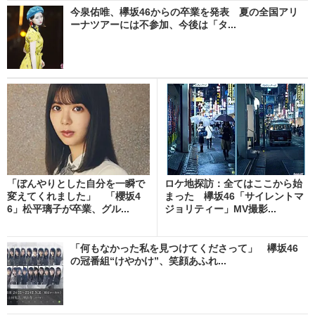
今泉佑唯、欅坂46からの卒業を発表 夏の全国アリ
ーナツアーには不参加、今後は「タ...
「ぼんやりとした自分を一瞬で
ロケ地探訪：全てはここから始
変えてくれました」 「櫻坂4
まった 欅坂46「サイレントマ
6」松平璃子が卒業、グル...
ジョリティー」MV撮影...
「何もなかった私を見つけてくださって」 欅坂46
の冠番組“けやかけ”、笑顔あふれ...