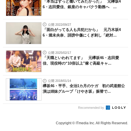
「本当はずっと働いてみたかった」 元欅坂4
6・志田愛佳、銀座のキャバクラ勤務へ ...
公開 2022/09/27
「面白がってる人も共犯だから」 元乃木坂4
6・堀未央奈、誹謗中傷にくぎ刺し「絶対...
公開 2025/02/17
「天職といわれてます」 元欅坂46・志田愛
佳、現役時の“10倍以上”稼ぐ高級キャ...
公開 2018/01/14
欅坂46・平手、全治1カ月のケガ 初の武道館公
演は姉妹グループ「けやき坂」振替で...
Recommended by
Copyright © ITmedia Inc. All Rights Reserved.