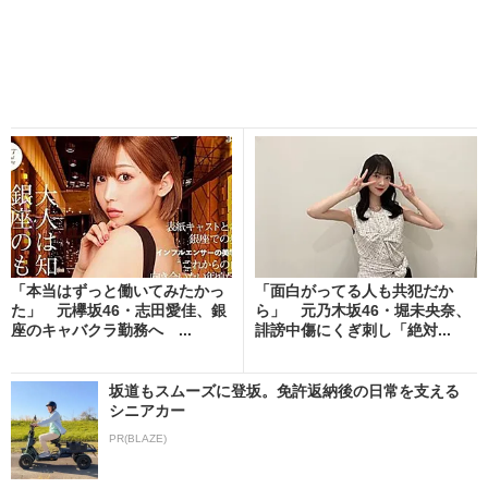
「本当はずっと働いてみたかっ
「面白がってる人も共犯だか
た」 元欅坂46・志田愛佳、銀
ら」 元乃木坂46・堀未央奈、
座のキャバクラ勤務へ ...
誹謗中傷にくぎ刺し「絶対...
坂道もスムーズに登坂。免許返納後の日常を支える
シニアカー
PR(BLAZE)