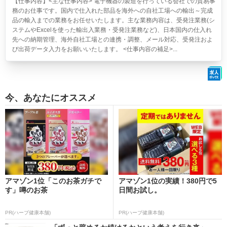
【仕事内容】<主な仕事内容> 電子機器の製造を行っている会社での貿易事
務のお仕事です。国内で仕入れた部品を海外への自社工場への輸出～完成
品の輸入までの業務をお任せいたします。主な業務内容は、受発注業務(シ
ステムやExcelを使った輸出入業務・受発注業務など)、日本国内の仕入れ
先への納期管理、海外自社工場との連携・調整、メール対応、受発注およ
び出荷データ入力をお願いいたします。 <仕事内容の補足>...
今、あなたにオススメ
アマゾン1位「このお茶ガチで
アマゾン1位の実績！380円で5
す」噂のお茶
日間お試し。
PR(ハーブ健康本舗)
PR(ハーブ健康本舗)