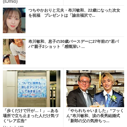
(IIJmio)
つちやかおりと元夫・布川敏和、22歳になった次女
を祝福 プレゼントは「諭吉福沢で...
布川敏和、息子の30歳バースデーに27年前の“若パ
パ”親子2ショット「感慨深い ...
「歩くだけで汗が…！」→ある
「やられちゃいました」“フッく
場所で立ち止まった人だけ気づ
ん”布川敏和、涙の長男結婚式
く“レア広告”
「新郎の父の気持ちっ...