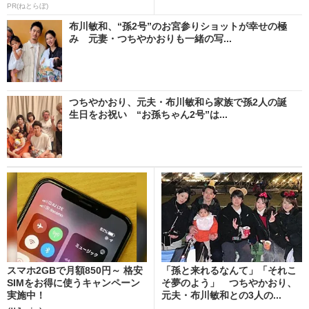
PR(ねとらぼ)
布川敏和、“孫2号”のお宮参りショットが幸せの極
み 元妻・つちやかおりも一緒の写...
つちやかおり、元夫・布川敏和ら家族で孫2人の誕
生日をお祝い “お孫ちゃん2号”は...
スマホ2GBで月額850円～ 格安
「孫と来れるなんて」「それこ
SIMをお得に使うキャンペーン
そ夢のよう」 つちやかおり、
実施中！
元夫・布川敏和との3人の...