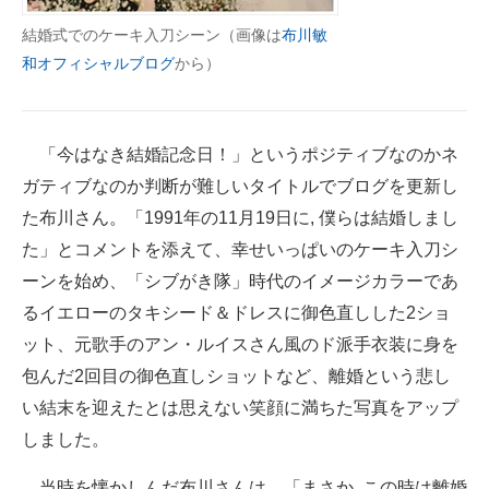
企業向けIT製品の総合サイト
結婚式でのケーキ入刀シーン（画像は
布川敏
和オフィシャルブログ
から）
IT製品の技術・比較・事例
製造業のIT導入・活用を支援
「今はなき結婚記念日！」というポジティブなのかネ
モノづくり技術者専門サイト
ガティブなのか判断が難しいタイトルでブログを更新し
エレクトロニクス専門サイト
た布川さん。「1991年の11月19日に, 僕らは結婚しまし
た」とコメントを添えて、幸せいっぱいのケーキ入刀シ
電子設計の基本と応用
ーンを始め、「シブがき隊」時代のイメージカラーであ
エネルギーの専門メディア
るイエローのタキシード＆ドレスに御色直しした2ショ
ット、元歌手のアン・ルイスさん風のド派手衣装に身を
建設×テクノロジーの最前線
包んだ2回目の御色直しショットなど、離婚という悲し
ちょっと気になるネットの話題
い結末を迎えたとは思えない笑顔に満ちた写真をアップ
しました。
当時を懐かしんだ布川さんは、「まさか, この時は離婚