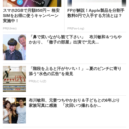
スマホ2GBで月額850円～ 格安
FPが解説！Apple製品を分割手
SIMをお得に使うキャンペーン
数料0円で入手する方法とは？
実施中！
PR(IIJmio)
PR(Fav-Log)
「鼻で笑いながら観て下さい」 布川敏和＆つちや
かおり、「徹子の部屋」出演で“元夫...
「階段を上ると汗がヤバい！」→夏のピンチに寄り
添う“水色の広告”を発見
PR(ねとらぼ)
布川敏和、元妻つちやかおり＆子どもとの6年ぶり
家族写真に感激 「次回いつ撮れるか...