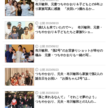
布川敏和、元妻つちやかおり＆子どもとの6年ぶ
り家族写真に感激 「次回いつ撮れるか...
公開 2019/08/19
「娘2人も来ていたので〜」 布川敏和、元妻・
つちやかおり＆子どもたちと家族5ショ...
公開 2023/06/12
布川敏和、“孫2号”のお宮参りショットが幸せの
極み 元妻・つちやかおりも一緒の写...
公開 2023/05/23
つちやかおり、元夫・布川敏和ら家族で孫2人の
誕生日をお祝い “お孫ちゃん2号”は...
公開 2023/02/19
「孫と来れるなんて」「それこそ夢のよう」
つちやかおり、元夫・布川敏和との3人の...