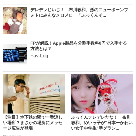
デレデレじいじ！ 布川敏和、孫のニューボーンフ
ォトにみんなメロメロ 「ふっくんそ...
FPが解説！Apple製品を分割手数料0円で入手する
方法とは？
Fav-Log
【注目】地下鉄の駅で一番涼し
ふっくんデレデレだな！ 布川
い場所？まさかの場所にメッセ
敏和、めいっ子が“日本一かわい
ージ広告が登場
い女子中学生”準グラン...