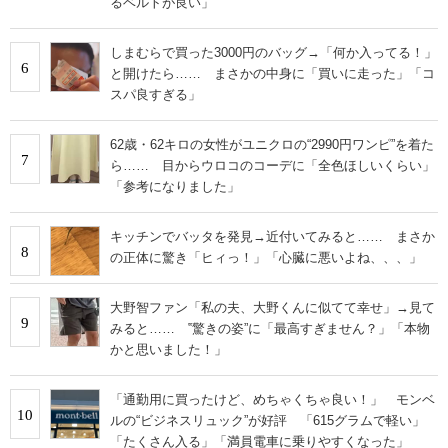
るベルトが良い」
しまむらで買った3000円のバッグ→「何か入ってる！」
6
と開けたら…… まさかの中身に「買いに走った」「コ
スパ良すぎる」
62歳・62キロの女性がユニクロの“2990円ワンピ”を着た
7
ら…… 目からウロコのコーデに「全色ほしいくらい」
「参考になりました」
キッチンでバッタを発見→近付いてみると…… まさか
8
の正体に驚き「ヒィっ！」「心臓に悪いよね、、、」
大野智ファン「私の夫、大野くんに似てて幸せ」→見て
9
みると…… ‟驚きの姿”に「最高すぎません？」「本物
かと思いました！」
「通勤用に買ったけど、めちゃくちゃ良い！」 モンベ
10
ルの“ビジネスリュック”が好評 「615グラムで軽い」
「たくさん入る」「満員電車に乗りやすくなった」