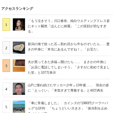
アクセスランキング
「もう泣きそう」川口春奈、純白ウエディングドレス姿
1
にネット騒然「ほんとに綺麗」「この笑顔が切なすぎ
る」
新潟の海で拾った石→割れ目から中をのぞいたら……驚
2
きの中身に「本当にあるんですね！」「お宝だ」
夫が買ってきた赤福→開けたら…… まさかの中身に
3
「お店に電話してしまいそう」「さすがに初めて見まし
た笑」と107万表示
山Pに憧れ続けたサッカー少年→13年後…… 現在の姿
4
に「えっぐい」「本気すぎて尊敬する」と49万再生
「車に常備しました」 カインズの“1980円クーラーバ
5
ッグ”が評判 「ちょうどいい大きさ」「保冷剤を止め