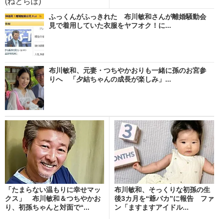
(ねとらぼ)
ふっくんがふっきれた 布川敏和さんが離婚騒動会
見で着用していた衣服をヤフオク！に...
布川敏和、元妻・つちやかおりも一緒に孫のお宮参
りへ 「夕結ちゃんの成長が楽しみ」...
「たまらない温もりに幸せマッ
布川敏和、そっくりな初孫の生
クス」 布川敏和＆つちやかお
後3カ月を“爺バカ”に報告 ファ
り、初孫ちゃんと対面で“...
ン「ますますアイドル...