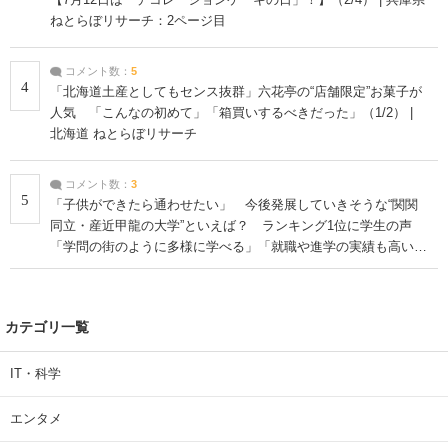
ねとらぼリサーチ：2ページ目
コメント数：
5
4
「北海道土産としてもセンス抜群」六花亭の“店舗限定”お菓子が
人気 「こんなの初めて」「箱買いするべきだった」（1/2） |
北海道 ねとらぼリサーチ
コメント数：
3
5
「子供ができたら通わせたい」 今後発展していきそうな“関関
同立・産近甲龍の大学”といえば？ ランキング1位に学生の声
「学問の街のように多様に学べる」「就職や進学の実績も高い」
| 大学 ねとらぼリサーチ
カテゴリ一覧
IT・科学
エンタメ