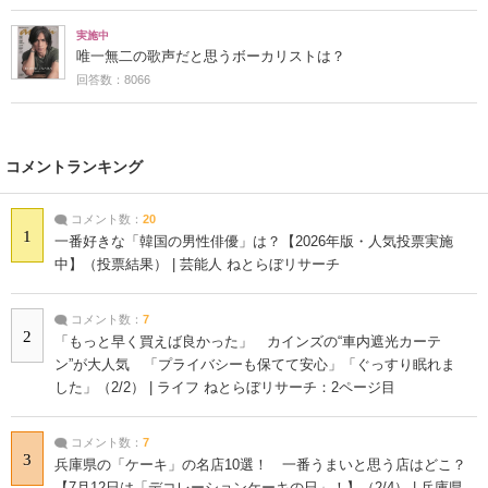
実施中
唯一無二の歌声だと思うボーカリストは？
回答数：8066
コメントランキング
コメント数：
20
1
一番好きな「韓国の男性俳優」は？【2026年版・人気投票実施
中】（投票結果） | 芸能人 ねとらぼリサーチ
コメント数：
7
2
「もっと早く買えば良かった」 カインズの“車内遮光カーテ
ン”が大人気 「プライバシーも保てて安心」「ぐっすり眠れま
した」（2/2） | ライフ ねとらぼリサーチ：2ページ目
コメント数：
7
3
兵庫県の「ケーキ」の名店10選！ 一番うまいと思う店はどこ？
【7月12日は「デコレーションケーキの日」！】（2/4） | 兵庫県