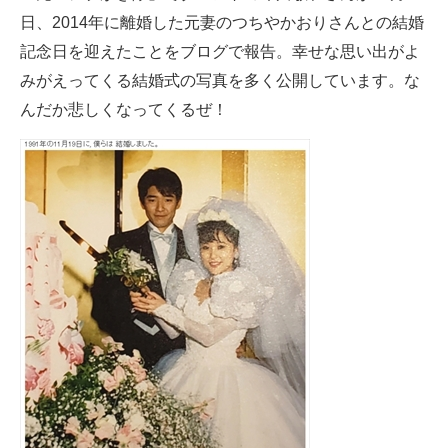
日、2014年に離婚した元妻のつちやかおりさんとの結婚
ITの今と未来を見通す
記念日を迎えたことをブログで報告。幸せな思い出がよ
みがえってくる結婚式の写真を多く公開しています。な
スマホと通信の最新トレンド
んだか悲しくなってくるぜ！
進化するPCとデバイスの未来
好きが集まる 比べて選べる
ビジネスと働き方のヒント
AI活用のいまが分かる
企業ITのトレンドを詳説
経営リーダーのコミュニティ
マーケ×ITの今がよく分かる
ITエンジニア向け専門サイト