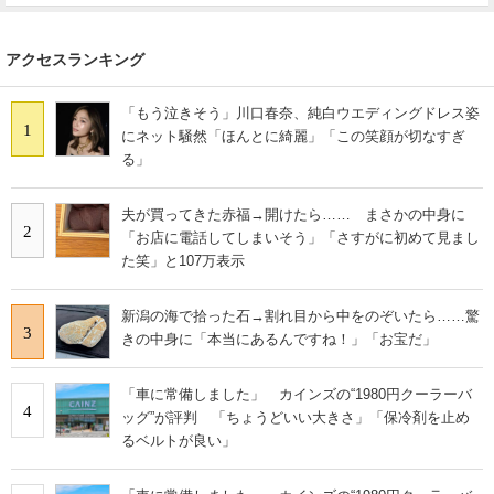
アクセスランキング
「もう泣きそう」川口春奈、純白ウエディングドレス姿
1
にネット騒然「ほんとに綺麗」「この笑顔が切なすぎ
る」
夫が買ってきた赤福→開けたら…… まさかの中身に
2
「お店に電話してしまいそう」「さすがに初めて見まし
た笑」と107万表示
新潟の海で拾った石→割れ目から中をのぞいたら……驚
3
きの中身に「本当にあるんですね！」「お宝だ」
「車に常備しました」 カインズの“1980円クーラーバ
4
ッグ”が評判 「ちょうどいい大きさ」「保冷剤を止め
るベルトが良い」