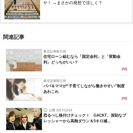
ヤ！ →まさかの発想で涼しく？
関連記事
東京証券取引所
住宅ローン組むなら「固定金利」と「変動金
利」どっちがいい？
PR
東京証券取引所
パパ＆ママが“子育てしながら働きやすい”制度
あれこれ
PR
公開 2017/12/14
恐るべし格付けチェック！ GACKT、深刻なプ
レッシャーから高熱ダウン＆5キロ減...