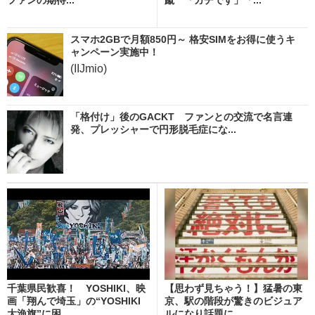
スマホ2GBで月額850円～ 格安SIMをお得に使うキ
ャンペーン実施中！
(IIJmio)
「格付け」後のGACKT ファンとの交流で名言連
発、プレッシャーで円形脱毛症にな...
千葉県民歓喜！ YOSHIKI、映
【思わず見ちゃう！】猛暑の東
画「翔んで埼玉」の“YOSHIKI
京、駅の階段が驚きのビジュア
大漁旗”に困...
ルになり話題に