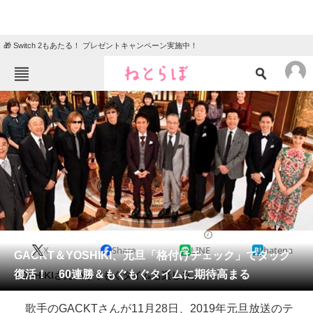
🎁 Switch 2もあたる！ プレゼントキャンペーン実施中！
ねとらぼメニュー
TOP
ニュース
エンタメ
クイズ
グルメ
地域
住まい
教育・育児
動物
リサーチ
2018/11/29 13:25（公開）
X
Share
LINE
hatena
会員記事
GACKT＆YOSHIKI、元旦「格付けチェック」でタッグ
復活！ 60連勝＆もぐもぐタイムに期待高まる
YOSHIKIさんのもぐもぐタイムも楽しみ。
メディア
歌手のGACKTさんが11月28日、2019年元旦放送のテ
注目記事を集めた総合ページ