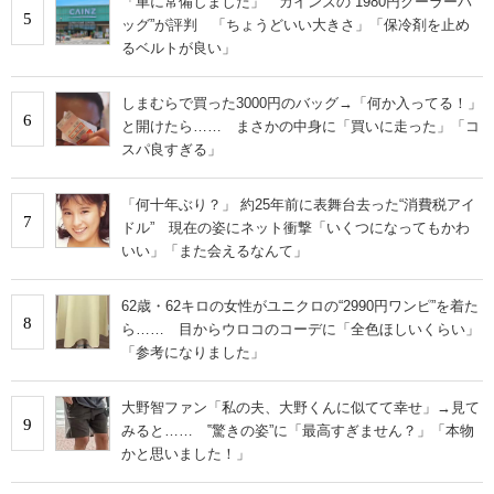
「車に常備しました」 カインズの“1980円クーラーバ
5
ッグ”が評判 「ちょうどいい大きさ」「保冷剤を止め
るベルトが良い」
しまむらで買った3000円のバッグ→「何か入ってる！」
6
と開けたら…… まさかの中身に「買いに走った」「コ
スパ良すぎる」
「何十年ぶり？」 約25年前に表舞台去った“消費税アイ
7
ドル” 現在の姿にネット衝撃「いくつになってもかわ
いい」「また会えるなんて」
62歳・62キロの女性がユニクロの“2990円ワンピ”を着た
8
ら…… 目からウロコのコーデに「全色ほしいくらい」
「参考になりました」
大野智ファン「私の夫、大野くんに似てて幸せ」→見て
9
みると…… ‟驚きの姿”に「最高すぎません？」「本物
かと思いました！」