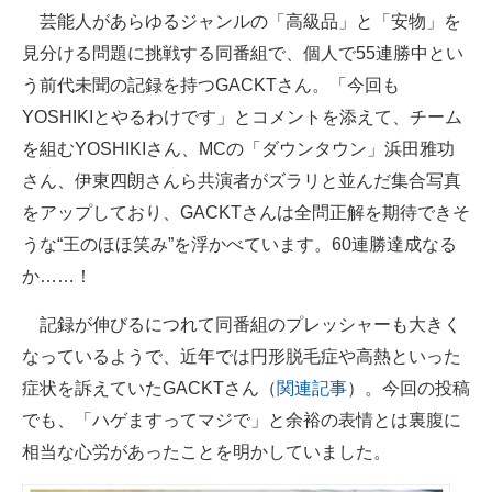
芸能人があらゆるジャンルの「高級品」と「安物」を
企業向けIT製品の総合サイト
見分ける問題に挑戦する同番組で、個人で55連勝中とい
IT製品の技術・比較・事例
う前代未聞の記録を持つGACKTさん。「今回も
YOSHIKIとやるわけです」とコメントを添えて、チーム
製造業のIT導入・活用を支援
を組むYOSHIKIさん、MCの「ダウンタウン」浜田雅功
モノづくり技術者専門サイト
さん、伊東四朗さんら共演者がズラリと並んだ集合写真
をアップしており、GACKTさんは全問正解を期待できそ
エレクトロニクス専門サイト
うな“王のほほ笑み”を浮かべています。60連勝達成なる
電子設計の基本と応用
か……！
エネルギーの専門メディア
記録が伸びるにつれて同番組のプレッシャーも大きく
なっているようで、近年では円形脱毛症や高熱といった
建設×テクノロジーの最前線
症状を訴えていたGACKTさん（
関連記事
）。今回の投稿
ちょっと気になるネットの話題
でも、「ハゲますってマジで」と余裕の表情とは裏腹に
相当な心労があったことを明かしていました。