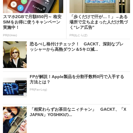
スマホ2GBで月額850円～ 格安
「歩くだけで汗が…！」→ある
SIMをお得に使うキャンペーン
場所で立ち止まった人だけ気づ
実施中！
く“レア広告”
PR(IIJmio)
PR(ねとらぼ)
恐るべし格付けチェック！ GACKT、深刻なプレ
ッシャーから高熱ダウン＆5キロ減...
FPが解説！Apple製品を分割手数料0円で入手する
方法とは？
PR(Fav-Log)
「相変わらずお茶目なニィチャン」 GACKT、「X
JAPAN」YOSHIKIの...