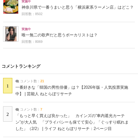
実施中
神奈川県で一番うまいと思う「横浜家系ラーメン店」はどこ？
回答数：8502
実施中
唯一無二の歌声だと思うボーカリストは？
回答数：8069
コメントランキング
コメント数：
21
1
一番好きな「韓国の男性俳優」は？【2026年版・人気投票実施
中】 | 芸能人 ねとらぼリサーチ
コメント数：
7
2
「もっと早く買えば良かった」 カインズの“車内遮光カーテ
ン”が大人気 「プライバシーも保てて安心」「ぐっすり眠れま
した」（2/2） | ライフ ねとらぼリサーチ：2ページ目