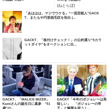
(ねとらぼ)
「あははは。マジでウケる」“一流芸能人”GACK
T、またもや円形脱毛症を告白 |...
GACKT、「格付けチェック！」の公約通り“5カラ
ットダイヤ”をオークションに出...
GACKT、「MALICE MIZER」
GACKT「今年のボジョレーは美
Kamiさんの誕生日に墓参 “51
味しい」 「ボジョレーの帝
歳”の...
王」と解禁を祝う | ...