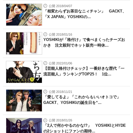
公開 2018/04/07
「相変わらずお茶目なニィチャン」 GACKT、
「X JAPAN」YOSHIKIの...
公開 2018/01/16
YOSHIKIが「格付け」で食べまくったチーズお
かき 注文殺到でネット販売一時休...
公開 2022/01/06
【芸能人格付けチェック】一番好きな歴代「一
流芸能人」ランキングTOP25！ 1位...
公開 2018/11/21
「愛してるよ」「これからもいいオトコで」
GACKT、YOSHIKIの誕生日を“...
公開 2018/01/26
「2人で何かやるのかな!?」 YOSHIKIとHYDE
の2ショットにファンの期待...