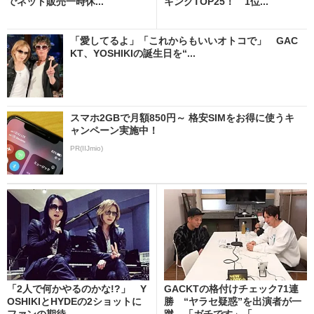
でネット販売一時休...
キングTOP25！ 1位...
「愛してるよ」「これからもいいオトコで」 GAC
KT、YOSHIKIの誕生日を“...
スマホ2GBで月額850円～ 格安SIMをお得に使うキ
ャンペーン実施中！
PR(IIJmio)
「2人で何かやるのかな!?」 Y
GACKTの格付けチェック71連
OSHIKIとHYDEの2ショットに
勝 “ヤラセ疑惑”を出演者が一
ファンの期待...
蹴 「ガチです」「...