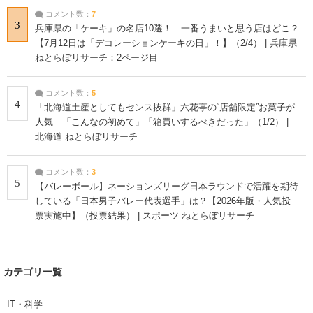
コメント数：
7
3
兵庫県の「ケーキ」の名店10選！ 一番うまいと思う店はどこ？
【7月12日は「デコレーションケーキの日」！】（2/4） | 兵庫県
ねとらぼリサーチ：2ページ目
コメント数：
5
4
「北海道土産としてもセンス抜群」六花亭の“店舗限定”お菓子が
人気 「こんなの初めて」「箱買いするべきだった」（1/2） |
北海道 ねとらぼリサーチ
コメント数：
3
5
【バレーボール】ネーションズリーグ日本ラウンドで活躍を期待
している「日本男子バレー代表選手」は？【2026年版・人気投
票実施中】（投票結果） | スポーツ ねとらぼリサーチ
カテゴリ一覧
IT・科学