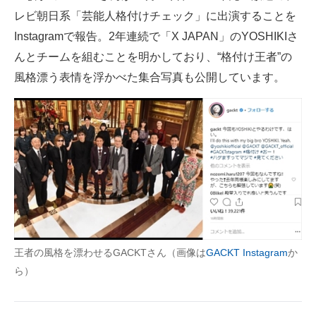
レビ朝日系「芸能人格付けチェック」に出演することを
ITの今と未来を見通す
Instagramで報告。2年連続で「X JAPAN」のYOSHIKIさ
んとチームを組むことを明かしており、“格付け王者”の
スマホと通信の最新トレンド
風格漂う表情を浮かべた集合写真も公開しています。
進化するPCとデバイスの未来
好きが集まる 比べて選べる
ビジネスと働き方のヒント
AI活用のいまが分かる
企業ITのトレンドを詳説
経営リーダーのコミュニティ
王者の風格を漂わせるGACKTさん（画像は
GACKT Instagram
か
ら）
マーケ×ITの今がよく分かる
ITエンジニア向け専門サイト