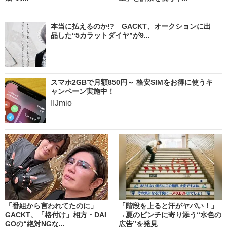
本当に払えるのか!? GACKT、オークションに出
品した“5カラットダイヤ”が9...
スマホ2GBで月額850円～ 格安SIMをお得に使うキ
ャンペーン実施中！
IIJmio
「番組から言われてたのに」
「階段を上ると汗がヤバい！」
GACKT、「格付け」相方・DAI
→夏のピンチに寄り添う“水色の
GOの“絶対NGな...
広告”を発見