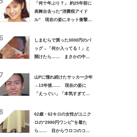
5
「何十年ぶり？」 約25年前に
表舞台去った“消費税アイド
ル” 現在の姿にネット衝撃
「いくつになってもかわい
6
い」「また会えるなんて」
しまむらで買った3000円のバ
ッグ→「何か入ってる！」と
開けたら…… まさかの中身
に「買いに走った」「コスパ
7
良すぎる」
山Pに憧れ続けたサッカー少年
→13年後…… 現在の姿に
「えっぐい」「本気すぎて尊
敬する」と49万再生
8
62歳・62キロの女性がユニク
ロの“2990円ワンピ”を着た
ら…… 目からウロコのコー