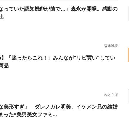
なっていた認知機能が菌で…」森永が開発。感動の
出
森永乳業
erb】「迷ったらこれ！」みんなが"リピ買い"してい
商品
ねとらぼ
な美形すぎ」 ダレノガレ明美、イケメン兄の結婚
まった“美男美女ファミ...