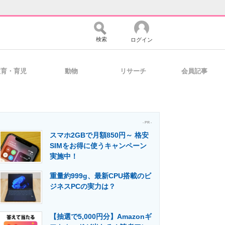
検索
ログイン
教育・育児
動物
リサーチ
会員記事
バイスの未来
好きが集まる 比べて選べる
- PR -
スマホ2GBで月額850円～ 格安
コミュニティ
マーケ×ITの今がよく分かる
SIMをお得に使うキャンペーン
実施中！
重量約999g、最新CPU搭載のビ
・活用を支援
ジネスPCの実力は？
【抽選で5,000円分】Amazonギ