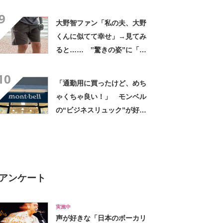
デに「全色ほしいくらい」
9
「参考になりました」
大野智ファン「私の夫、大野
くんに似てて幸せ」→見てみ
ると…… ‟驚きの姿”に「最
高すぎません？」「本物かと
10
思いました！」
「通勤用に買ったけど、めち
ゃくちゃ良い！」 モンベル
の“ビジネスリュック”が好
評 「615グラムで軽い」
「たくさん入る」「満員電車
に乗りやすくなった」
アンケート
実施中
声が好きな「日本のボーカリ