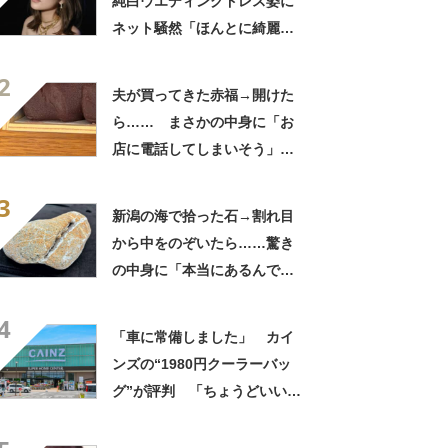
純白ウエディングドレス姿に
ネット騒然「ほんとに綺麗」
「この笑顔が切なすぎる」
2
夫が買ってきた赤福→開けた
ら…… まさかの中身に「お
店に電話してしまいそう」
「さすがに初めて見ました
3
笑」と107万表示
新潟の海で拾った石→割れ目
から中をのぞいたら……驚き
の中身に「本当にあるんです
ね！」「お宝だ」
4
「車に常備しました」 カイ
ンズの“1980円クーラーバッ
グ”が評判 「ちょうどいい大
きさ」「保冷剤を止めるベル
トが良い」