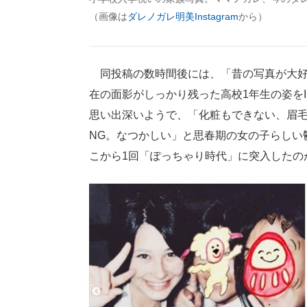
（画像は
ダレノガレ明美Instagram
から）
同投稿の数時間後には、「昔の写真が大好
在の面影がしっかり残った高校1年生の姿をIn
思い出深いようで、「化粧もできない、眉
NG。なつかしい」と思春期の女の子らしい
こから1回「ぽっちゃり時代」に突入したの