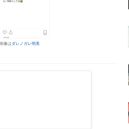
画像は
ダレノガレ明美