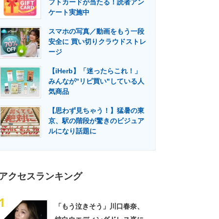
フトカードが当たる！読者アン
門メディア
建設×テクノロジーの最前線
ケート実施中
スマホの写真／動画をもう一段
安全に 買い切りクラウドストレ
ージ
【iHerb】「迷ったらこれ！」
みんなが"リピ買い"している人
気商品
【思わず見ちゃう！】猛暑の東
京、駅の階段が驚きのビジュア
ルになり話題に
アクセスランキング
1
「もう泣きそう」川口春奈、