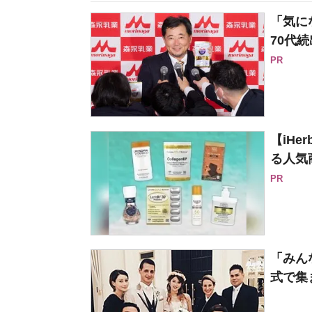
「気に
70代続
PR
【iH
る人気
PR
「みん
式で集