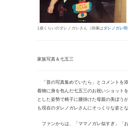
1歳くらいのダレノガレさん（画像は
ダレノガレ明美I
家族写真＆七五三
「昔の写真集めていたら」とコメントを添
着物に身を包んだ七五三のお祝いショットをT
とした姿勢で椅子に腰掛けた母親の美ぼう
も現在のダレノガレさんにそっくりな姿と
ファンからは、「ママノガレ似すぎ」「お