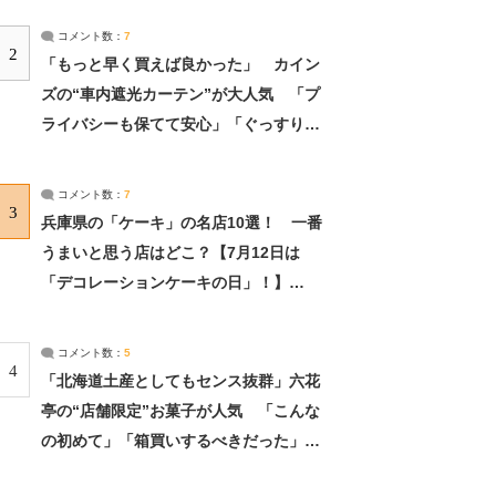
コメント数：
7
2
「もっと早く買えば良かった」 カイン
ズの“車内遮光カーテン”が大人気 「プ
ライバシーも保てて安心」「ぐっすり眠
れました」（2/2） | ライフ ねとらぼリ
サーチ：2ページ目
コメント数：
7
3
兵庫県の「ケーキ」の名店10選！ 一番
うまいと思う店はどこ？【7月12日は
「デコレーションケーキの日」！】
（2/4） | 兵庫県 ねとらぼリサーチ：2ペ
ージ目
コメント数：
5
4
「北海道土産としてもセンス抜群」六花
亭の“店舗限定”お菓子が人気 「こんな
の初めて」「箱買いするべきだった」
（1/2） | 北海道 ねとらぼリサーチ