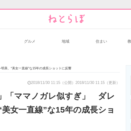
グルメ
地域
住まい
と未来を見通す
スマホと通信の最新トレンド
進化するPCとデ
明美、“美女一直線”な15年の成長ショットに反響
のいまが分かる
企業ITのトレンドを詳説
経営リーダーの
2018/11/30 11:15（公開）
2018/11/30 11:15（更新）
」「ママノガレ似すぎ」 ダレ
“美女一直線”な15年の成長ショ
T製品の総合サイト
IT製品の技術・比較・事例
製造業のIT導入