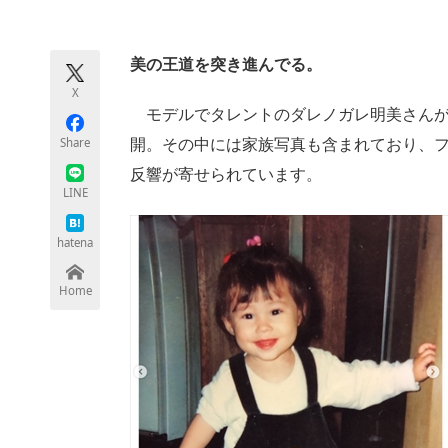
モノづくり技術者専門サイト
エレクトロ
美の王道を突き進んでる。
X
ちょっと気になるネットの話題
モデルでタレントのダレノガレ明美さんが1
Share
開。その中には家族写真も含まれており、
反響が寄せられています。
LINE
hatena
Home