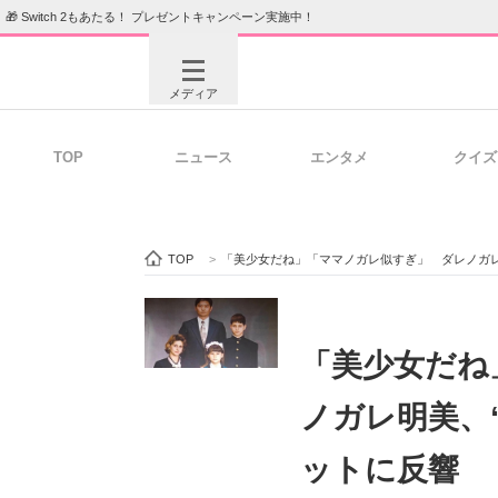
🎁 Switch 2もあたる！ プレゼントキャンペーン実施中！
メディア
TOP
ニュース
エンタメ
クイズ
注目記事を集めた総合ページ
ITの今
TOP
>
「美少女だね」「ママノガレ似すぎ」 ダレノガレ
ビジネスと働き方のヒント
AI活用
「美少女だね
ノガレ明美、
ITエンジニア向け専門サイト
企業向けI
ットに反響