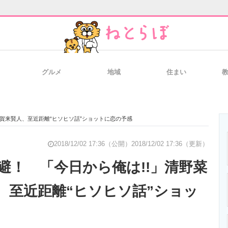
グルメ
地域
住まい
と未来を見通す
スマホと通信の最新トレンド
進化するPCとデ
＆賀来賢人、至近距離“ヒソヒソ話”ショットに恋の予感
のいまが分かる
企業ITのトレンドを詳説
経営リーダーの
2018/12/02 17:36（公開）
2018/12/02 17:36（更新）
避！ 「今日から俺は!!」清野菜
、至近距離“ヒソヒソ話”ショッ
T製品の総合サイト
IT製品の技術・比較・事例
製造業のIT導入