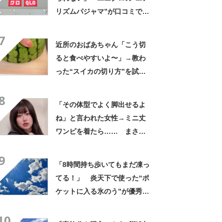
リズムパジャマ”が口コミで好
評 「冷房をつけっぱなしで
7
も長袖がありがたい」「夏で
近所のおばあちゃん「こう切
も暑く感じない」
ると食べやすいよ〜」→教わ
った“スイカの切り方”を試し
てみると…… 目からウロコ
8
の光景に「やってみます」
「その体型でよく脚出せるよ
ね」と言われた女性→ミニ丈
ワンピを着たら…… まさか
の姿に「『マジか！』って叫
9
んだ」「スーパーオシャレ」
「8時間持ち歩いてもまだ凍っ
てる！」 炎天下で使った“ポ
ケットに入る氷のう”が優秀す
ぎた 「体が一気に冷え
10
る！」「車内に半日置いても