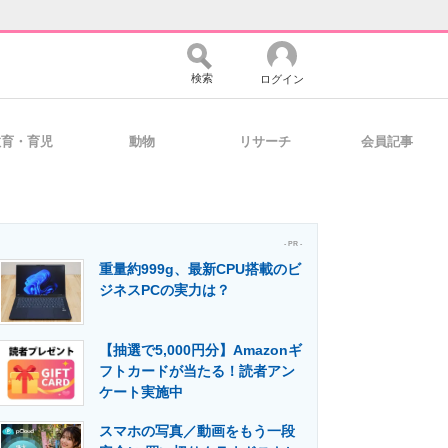
検索
ログイン
教育・育児
動物
リサーチ
会員記事
バイスの未来
好きが集まる 比べて選べる
- PR -
重量約999g、最新CPU搭載のビ
コミュニティ
マーケ×ITの今がよく分かる
ジネスPCの実力は？
【抽選で5,000円分】Amazonギ
・活用を支援
フトカードが当たる！読者アン
ケート実施中
スマホの写真／動画をもう一段