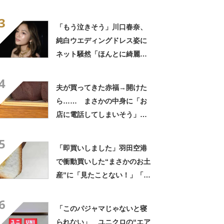
ない光景に「完全に想定外す
3
ぎて笑った」「何者？」
「もう泣きそう」川口春奈、
純白ウエディングドレス姿に
ネット騒然「ほんとに綺麗」
「この笑顔が切なすぎる」
4
夫が買ってきた赤福→開けた
ら…… まさかの中身に「お
店に電話してしまいそう」
「さすがに初めて見ました
5
笑」と107万表示
「即買いしました」羽田空港
で衝動買いした“まさかのお土
産”に「見たことない！」「み
んなに自慢したい」
6
「このパジャマじゃないと寝
られない」 ユニクロの“エア