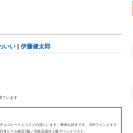
わいい
|
伊藤健太郎
得ています
チョコレートとコスメの沼にいます。映画も好きです。JSAワインエキス
日本ビール検定2級／化粧品成分上級スペシャリスト。