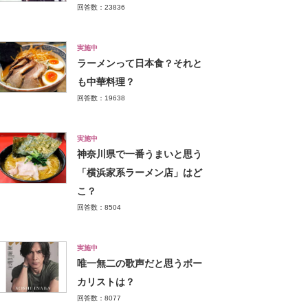
回答数：23836
実施中
ラーメンって日本食？それと
も中華料理？
回答数：19638
実施中
神奈川県で一番うまいと思う
「横浜家系ラーメン店」はど
こ？
回答数：8504
実施中
唯一無二の歌声だと思うボー
カリストは？
回答数：8077