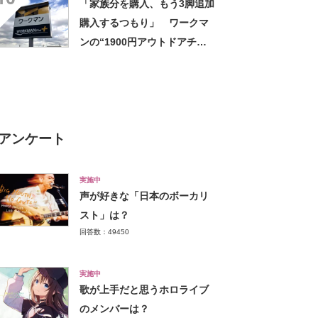
「家族分を購入、もう3脚追加
ひんやり」【使用レビュー】
購入するつもり」 ワークマ
ンの“1900円アウトドアチェ
ア”に反響 「90キロ級でも安
心して座れた」「キャンプの1
軍」の声
アンケート
実施中
声が好きな「日本のボーカリ
スト」は？
回答数：49450
実施中
歌が上手だと思うホロライブ
のメンバーは？