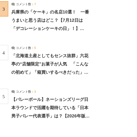
サーチ：2ページ目
コメント数：
7
3
兵庫県の「ケーキ」の名店10選！ 一番
うまいと思う店はどこ？【7月12日は
「デコレーションケーキの日」！】
（2/4） | 兵庫県 ねとらぼリサーチ：2ペ
ージ目
コメント数：
5
4
「北海道土産としてもセンス抜群」六花
亭の“店舗限定”お菓子が人気 「こんな
の初めて」「箱買いするべきだった」
（1/2） | 北海道 ねとらぼリサーチ
コメント数：
3
5
【バレーボール】ネーションズリーグ日
本ラウンドで活躍を期待している「日本
男子バレー代表選手」は？【2026年版・
人気投票実施中】（投票結果） | スポー
ツ ねとらぼリサーチ