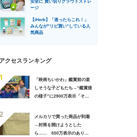
安全に 買い切りクラウドストレ
門メディア
建設×テクノロジーの最前線
ージ
【iHerb】「迷ったらこれ！」
みんなが"リピ買い"している人
気商品
アクセスランキング
1
「映画ちいかわ」鑑賞前の楽
しそうな子どもたち→“鑑賞後
の様子”に2900万表示「そう
なるわなw」「分かるよ」
2
「いったい何が」
メルカリで買った商品が到着
→封筒を開けようとした
ら…… 650万表示のありえ