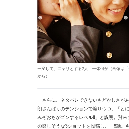
一変して、ニヤリとする2人。一体何が（画像は
「
から）
さらに、ネタバレできないもどかしさがある
朗さんばりのテンションで煽りつつ、「と
みぞおちがズンするレベル!!」と説明。賀来さ
の楽しそうな3ショットを投稿し、「8話。