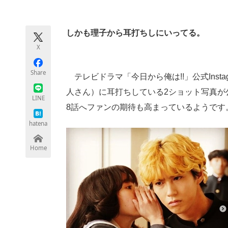
モノづくり技術者専門サイト
エレクトロ
しかも理子から耳打ちしにいってる。
X
ちょっと気になるネットの話題
Share
テレビドラマ「今日から俺は!!」公式Inst
人さん）に耳打ちしている2ショット写真が
LINE
8話へファンの期待も高まっているようです
hatena
Home