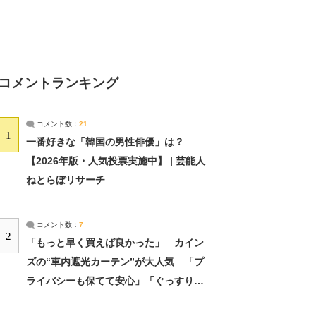
コメントランキング
コメント数：
21
1
一番好きな「韓国の男性俳優」は？
【2026年版・人気投票実施中】 | 芸能人
ねとらぼリサーチ
コメント数：
7
2
「もっと早く買えば良かった」 カイン
ズの“車内遮光カーテン”が大人気 「プ
ライバシーも保てて安心」「ぐっすり眠
れました」（2/2） | ライフ ねとらぼリ