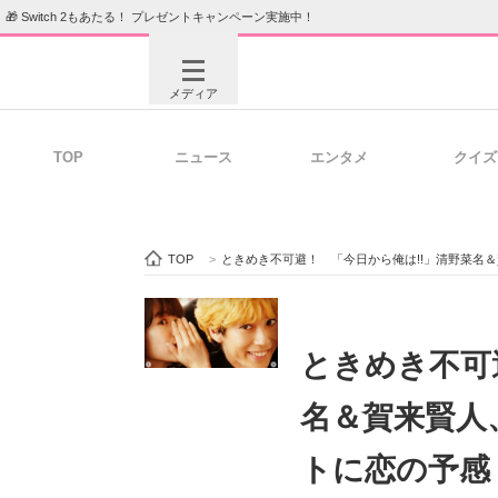
🎁 Switch 2もあたる！ プレゼントキャンペーン実施中！
メディア
TOP
ニュース
エンタメ
クイズ
注目記事を集めた総合ページ
ITの今
TOP
>
ときめき不可避！ 「今日から俺は!!」清野菜名
ビジネスと働き方のヒント
AI活用
ときめき不可
名＆賀来賢人
ITエンジニア向け専門サイト
企業向けI
トに恋の予感